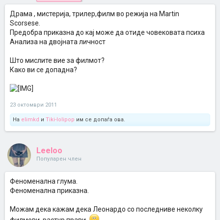
Драма , мистерија, трилер,филм во режија на Martin
Scorsese.
Предобра приказна до кај може да отиде човековата психа
Анализа на двојната личност
Што мислите вие за филмот?
Како ви се допадна?
23 октомври 2011
На
elimkd
и
Tiki-lolipop
им се допаѓа ова.
Leeloo
Популарен член
Феноменална глума.
Феноменална приказна.
Можам дека кажам дека Леонардо со последниве неколку