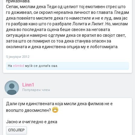
приказнава.
Сепак, мислам дека Теди од целиот тој емотивен стрес што
го доживеал, си скроил нереална личност во главата. Гледам
дека повеќето мислите дека го наместиле и не е луд, ама јас
го разбрав како што го разбрале Лолита и Лилит. Но, мислам
дека во последната сцена беше свесен за неговата
ситуација и намерно одглуми дека се вратил во својот свет,
затоа што се помирил со тоа дека станува опасен за
околината и дека единствена опција му е лоботомијата.
5 јануари 2012
На
elimkd
му/ѝ се допаѓа ова.
Linn1
Популарен член
Дали сум единствената која мисли дека филмов не е
воопшто двосмислен?
Јасно и очигледно е дека
СПОЈЛЕР