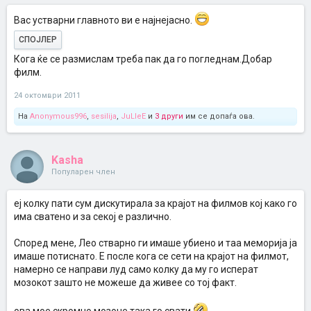
Вас устварни главното ви е најнејасно.
СПОЈЛЕР
Кога ќе се размислам треба пак да го погледнам.Добар
филм.
24 октомври 2011
На
Anonymous996
,
sesilija
,
JuLleE
и
3 други
им се допаѓа ова.
Kasha
Популарен член
еј колку пати сум дискутирала за крајот на филмов кој како го
има сватено и за секој е различно.
Според мене, Лео стварно ги имаше убиено и таа меморија ја
имаше потиснато. Е после кога се сети на крајот на филмот,
намерно се направи луд само колку да му го исперат
мозокот зашто не можеше да живее со тој факт.