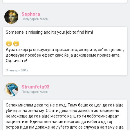
Sephora
Популарен член
Someone is missing and it's your job to find him!
Аурата која ја опкружува приказната, актерите, се' во целост,
доловува посебен ефект како ќе ја доживееме приказната.
Одличен е!
3 јануари 2012
Strumfeta93
Популарен член
Сепак мислам дека тој не е луд. Таму беше со цел да го најде
убиецот на жена му. Сфати дека е во замка а истовремено
не можеше да го најде местото кај што ги лоботомизираат
пациентите. Единствен начин некогаш да избега од тој
остров и да им докаже на луѓето што се случува на таму е да