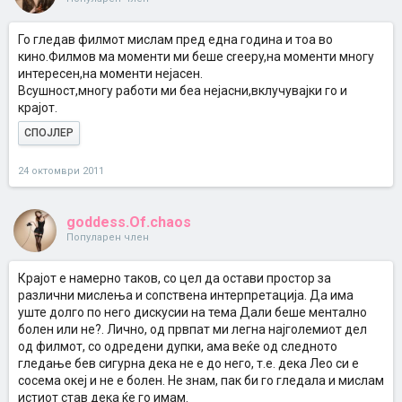
Го гледав филмот мислам пред една година и тоа во
кино.Филмов ма моменти ми беше creepy,на моменти многу
интересен,на моменти нејасен.
Всушност,многу работи ми беа нејасни,вклучувајки го и
крајот.
СПОЈЛЕР
24 октомври 2011
goddess.Of.chaos
Популарен член
Крајот е намерно таков, со цел да остави простор за
различни мислења и сопствена интерпретација. Да има
уште долго по него дискусии на тема Дали беше ментално
болен или не?. Лично, од првпат ми легна најголемиот дел
од филмот, со одредени дупки, ама веќе од следното
гледање бев сигурна дека не е до него, т.е. дека Лео си е
сосема океј и не е болен. Не знам, пак би го гледала и мислам
истиот став дека ќе го имам.