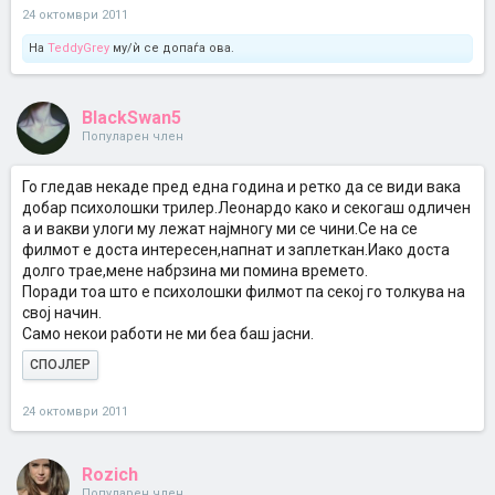
24 октомври 2011
На
TeddyGrey
му/ѝ се допаѓа ова.
BlackSwan5
Популарен член
Го гледав некаде пред една година и ретко да се види вака
добар психолошки трилер.Леонардо како и секогаш одличен
а и вакви улоги му лежат најмногу ми се чини.Се на се
филмот е доста интересен,напнат и заплеткан.Иако доста
долго трае,мене набрзина ми помина времето.
Поради тоа што е психолошки филмот па секој го толкува на
свој начин.
Само некои работи не ми беа баш јасни.
СПОЈЛЕР
24 октомври 2011
Rozich
Популарен член