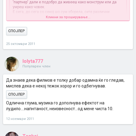
'партнер' дали е подобро да живееш како монструм или да
умреш како човек.
Е сега, до сега со секој шо сум зборела, сите различни
мислења имаме, и очигледно режисерот го сакал ова
Кликни за проширување...
двоумење меѓу нас за филмот, всушност кој и каков е Лео.
СПОЈЛЕР
СПОЈЛЕР
25 октомври 2011
lolyta777
Популарен член
Да знаев дека филмов е толку добар одамна ќе го гледав,
мислев дека е некој тежок хорор и го одбегнував.
СПОЈЛЕР
Одлична глума, музика го дополнува ефектот на
лудило....напнтаност, неизвесност...од мене чиста 10.
12 ноември 2011