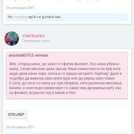
24 октомври 2011
На
crazylady
му/ѝ се допаѓа ова.
starbucks
Популарен член
anuskaNESTLE напиша:
Абе, според мене, јас како го сфатив филмот, Лео нема убиено
никој. Сепак мислам дека ова му беше наместено и на крај кога
виде дека нема чаре, затоа и го праша неговито 'партнер' дали е
подобро да живееш како монструм или да умреш како човек.
Е сега, до сега со секој шо сум зборела, сите различни мислења
имаме, и очигледно режисерот го сакал ова двоумење меѓу нас
за филмот, всушност кој и каков е Лео.
СПОЈЛЕР
25 октомври 2011