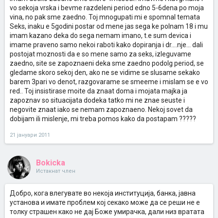
vo sekoja vrska i bevme razdeleni period edno 5-6dena po moja
vina, no pak sme zaedno. Toj mnogupati mi e spomnal temata
Seks, inaku e 5godini postar od mene jas sega ke polnam 18 i mu
imam kazano deka do sega nemam imano, t.e sum devica i
imame praveno samo nekoi raboti kako dopiranja i dr....nje... dali
postojat moznosti da e so mene samo za seks, izleguvame
zaedno, site se zapoznaeni deka sme zaedno podolg period, se
gledame skoro sekoj den, ako ne se vidime se slusame sekako
barem 3pari vo denot, razgovarame se smeeme i mislam se e vo
red.. Toj insistirase moite da znaat doma i mojata majka ja
zapoznav so situacijata dodeka tatko mi ne znae seuste i
negovite znaat iako se nemam zapoznaeno. Nekoj sovet da
dobijam ili mislenje, mi treba pomos kako da postapam ?????
21 јануари 2011
Bokicka
Истакнат член
Добро, кога влегувате во некоја институција, банка, јавна
установа и имате проблем кој секако може да се реши не е
толку страшен како не дај Боже умирачка, дали низ вратата