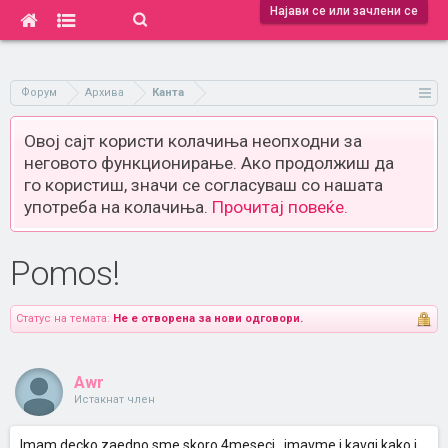
Најави се или зачлени се
Форум
Архива
Канта
Овој сајт користи колачиња неопходни за
неговото функционирање. Ако продолжиш да
го користиш, значи се согласуваш со нашата
употреба на колачиња.
Прочитај повеќе.
Pomos!
Статус на темата:
Не е отворена за нови одговори.
Awr
Истакнат член
Imam decko zaedno sme skoro 4meseci.. imavme i kavgi kako i