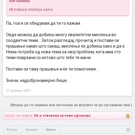
Awr напиша:
Mi trebase mislenje samo
Па, тоа и се обидувам да ти го кажам.
Овде можеш да добиеш многу квалитетни мислења во
соодветни теми... Затоа разгледај, прочитај и постави си
прашање какво што сакаш, мислење ќе добиеш како и да е.
Нема потреба од нова тема за овој проблем, кога има сто
теми поврзани со истово што тебе те мачи.
Постави си таму прашање и ќе ти помогнеме...
Значи, најдобронамерно беше...
21 јануари 2011
(Мораш да се најавиш или зачлениш на форумот за да одговараш тука.)
Статус на темата:
Не е отворена за нови одговори.
Форум
Архива
Канта