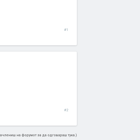
#1
#2
ачлениш на форумот за да одговараш тука.)