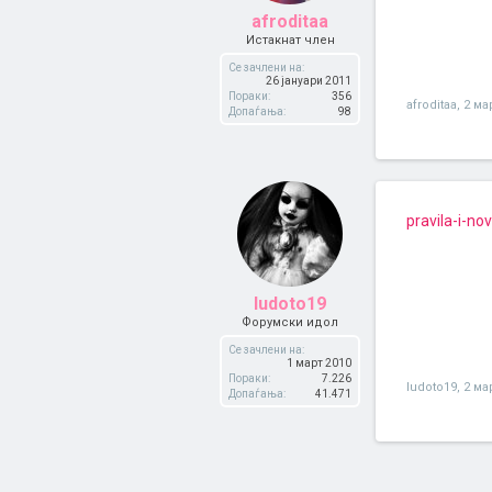
afroditaa
Истакнат член
Се зачлени на:
26 јануари 2011
Пораки:
356
afroditaa
,
2 ма
Допаѓања:
98
pravila-i-no
ludoto19
Форумски идол
Се зачлени на:
1 март 2010
Пораки:
7.226
ludoto19
,
2 ма
Допаѓања:
41.471