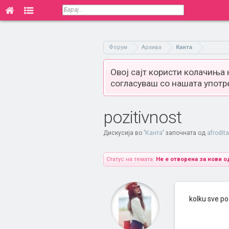
Форум
Архива
Канта
Овој сајт користи колачиња
согласуваш со нашата употр
pozitivnost
Дискусија во '
Канта
' започната од
afrodit
Статус на темата:
Не е отворена за нови о
kolku sve poz