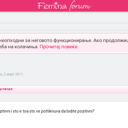
 неопходни за неговото функционирање. Ако продолжиш
еба на колачиња.
Прочитај повеќе.
aa
,
2 март 2011
.
дговори.
itivni i sto e toa sto ve pottiknuva da bidite pozitivni?