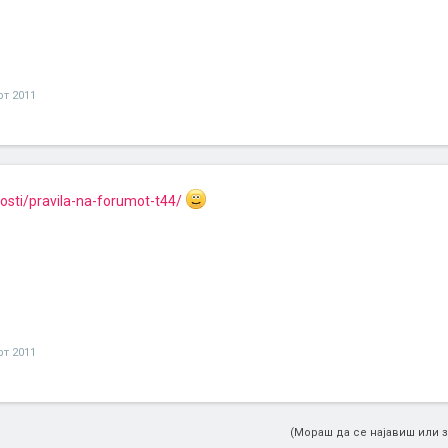
рт 2011
vosti/pravila-na-forumot-t44/
рт 2011
(Мораш да се најавиш или з