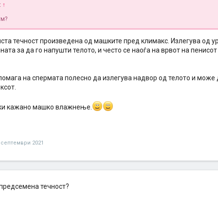
:
↑
ум?
ста течност произведена од машките пред климакс. Излегува од ур
ната за да го напушти телото, и често се наоѓа на врвот на пенисо
помага на спермата полесно да излегува надвор од телото и може 
ксот.
ки кажано машко влажнење.
 септември 2021
предсемена течност?