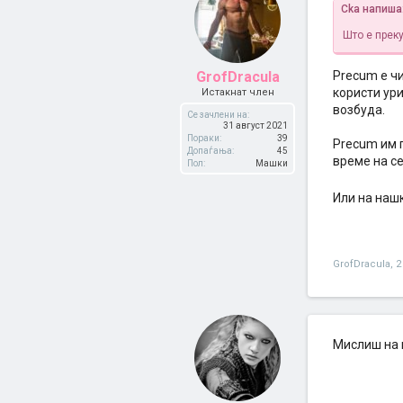
Cka напиша
Што е прек
GrofDracula
Precum е чи
користи ури
Истакнат член
возбуда.
Се зачлени на:
31 август 2021
Пораки:
39
Precum им 
Допаѓања:
45
време на се
Пол:
Машки
Или на наш
GrofDracula
,
2
Мислиш на 