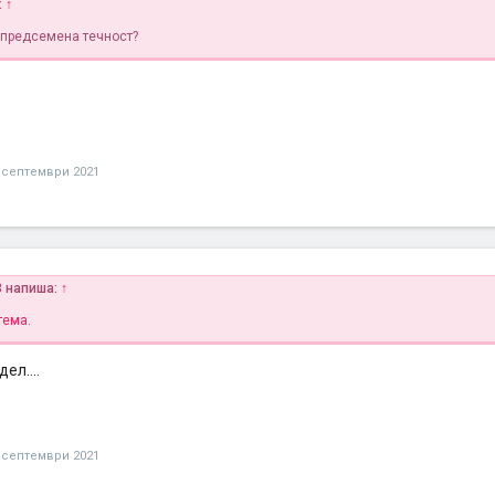
:
↑
предсемена течност?
 септември 2021
3 напиша:
↑
тема
.
ел....
 септември 2021