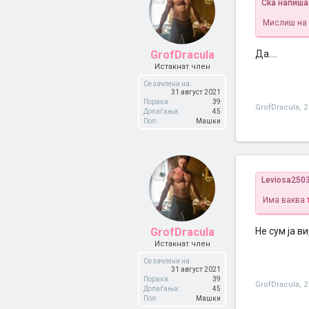
Cka напиша
Мислиш на 
GrofDracula
Да....
Истакнат член
Се зачлени на:
31 август 2021
Пораки:
39
GrofDracula
,
2
Допаѓања:
45
Пол:
Машки
Leviosa250
Има ваква
GrofDracula
Не сум ја вид
Истакнат член
Се зачлени на:
31 август 2021
Пораки:
39
GrofDracula
,
2
Допаѓања:
45
Пол:
Машки