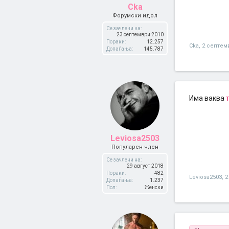
Cka
Форумски идол
Се зачлени на:
23 септември 2010
Пораки:
12.257
Cka
,
2 септем
Допаѓања:
145.787
Има ваква
Leviosa2503
Популарен член
Се зачлени на:
29 август 2018
Пораки:
482
Leviosa2503
,
2
Допаѓања:
1.237
Пол:
Женски