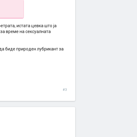
етрата, истата цевка што ја
т за време на сексуалната
да биде природен лубрикант за
#3