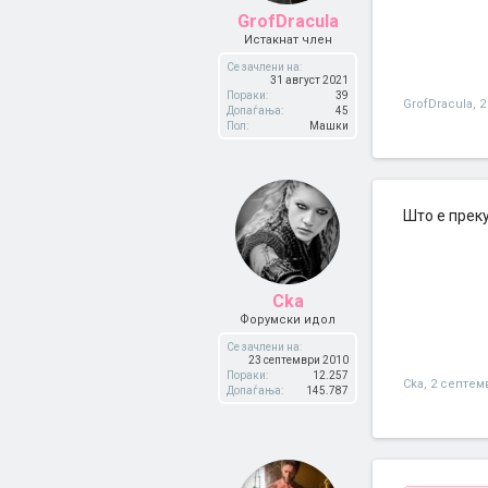
GrofDracula
Истакнат член
Се зачлени на:
31 август 2021
Пораки:
39
GrofDracula
,
2
Допаѓања:
45
Пол:
Машки
Што е прек
Cka
Форумски идол
Се зачлени на:
23 септември 2010
Пораки:
12.257
Cka
,
2 септем
Допаѓања:
145.787