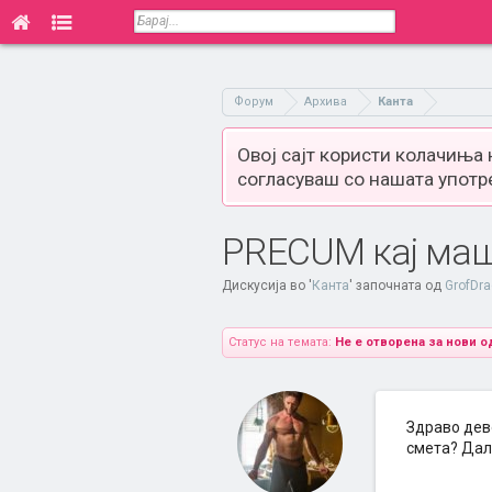
Форум
Архива
Канта
Овој сајт користи колачиња
согласуваш со нашата употр
PRECUM кај машк
Дискусија во '
Канта
' започната од
GrofDra
Статус на темата:
Не е отворена за нови о
Здраво дев
смета? Дали