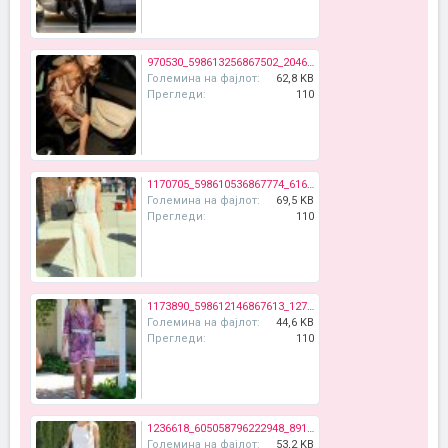
970530_598613256867502_2046465156_n.jpg
Големина на фајлот:
62,8 KB
Прегледи:
110
1170705_598610536867774_616555077_n.jpg
Големина на фајлот:
69,5 KB
Прегледи:
110
1173890_598612146867613_1278108708_n.jpg
Големина на фајлот:
44,6 KB
Прегледи:
110
1236618_605058796222948_891216629_n.jpg
Големина на фајлот:
53,2 KB