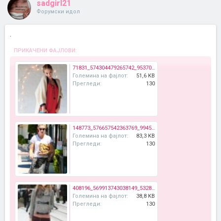
sadgirl21
Форумски идол
.
ПРИКАЧЕНИ ФАЈЛОВИ:
71831_574304479265742_953707732_n.jpg
Големина на фајлот:
51,6 KB
Прегледи:
130
148773_576657542363769_994529898_n.jpg
Големина на фајлот:
83,3 KB
Прегледи:
130
408196_569913743038149_532841461_n.jpg
Големина на фајлот:
38,8 KB
Прегледи:
130