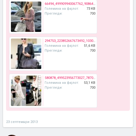
66494_499909940067762_90864841_n.jpg
Големина на фајлот:
73 KB
Прегледи:
700
294753_223852667673492_1030509623_n.jpg
Големина на фајлот:
51,6 KB
Прегледи:
700
580878_499523956773027_787068268_n.jpg
Големина на фајлот:
53,1 KB
Прегледи:
700
23 септември 2013