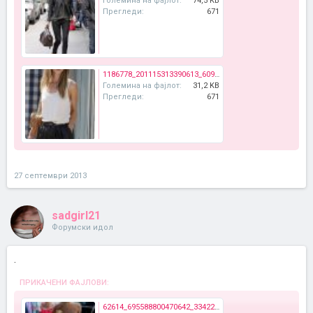
Големина на фајлот:
74,5 KB
Прегледи:
671
1186778_201115313390613_609253261_n.jpg
Големина на фајлот:
31,2 KB
Прегледи:
671
27 септември 2013
sadgirl21
Форумски идол
.
ПРИКАЧЕНИ ФАЈЛОВИ:
62614_695588800470642_334225315_n.jpg