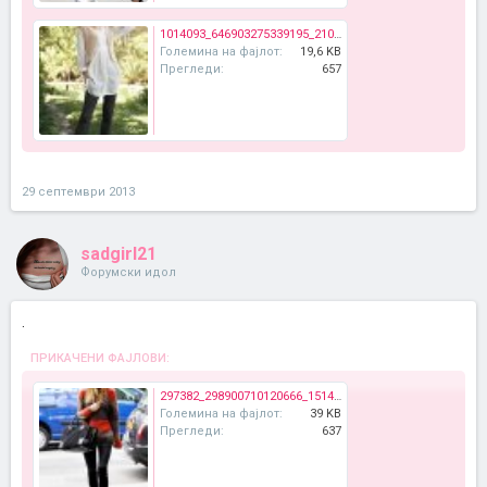
1014093_646903275339195_2108403900_n.jpg
Големина на фајлот:
19,6 KB
Прегледи:
657
29 септември 2013
sadgirl21
Форумски идол
.
ПРИКАЧЕНИ ФАЈЛОВИ:
297382_298900710120666_1514148578_n.jpg
Големина на фајлот:
39 KB
Прегледи:
637