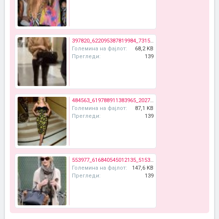
397820_622095387819984_73155779_n.jpg
Големина на фајлот:
68,2 KB
Прегледи:
139
484563_619788911383965_2027393800_n.jpg
Големина на фајлот:
87,1 KB
Прегледи:
139
553977_616840545012135_515394473_n.jpg
Големина на фајлот:
147,6 KB
Прегледи:
139