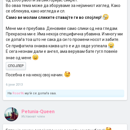
од 2006 работи за Викторијас Сикрет.
Во оваа тема може да зборуваме за нејзиниот изглед. Како
се облекува, како изгледа и сл.
Само ве молам сликите ставајте ги во спојлер!
Мене ми е преубава. Деновиве само слики од неа гледам.
Прекрасна ми е. Има некоја специфична убавина. И многу ми
се допаѓа тоа што не сака да си го промени носот и забите.
Се прифатила онаква каква што е и до овде успеала
Е сега незнам дали е ангел, ама верувам бате гугл повеќе
знае од мене
СПОЈЛЕР
Посебна е на некој свој начин.
6 јуни 2013
На
Rose96
му/ѝ се допаѓа ова.
Petunia-Queen
Истакнат член