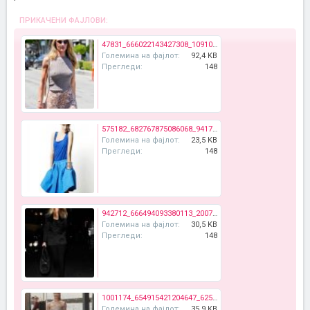
ПРИКАЧЕНИ ФАЈЛОВИ:
47831_666022143427308_1091073863_n.jpg
Големина на фајлот:
92,4 KB
Прегледи:
148
575182_682767875086068_941746952_n.jpg
Големина на фајлот:
23,5 KB
Прегледи:
148
942712_666494093380113_2007810652_n.jpg
Големина на фајлот:
30,5 KB
Прегледи:
148
1001174_654915421204647_625003487_n.jpg
Големина на фајлот:
35,9 KB