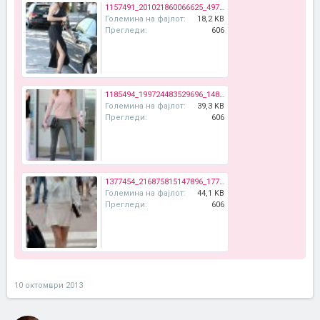
1157491_201021860066625_497240717_n.jpg
Големина на фајлот:
18,2 KB
Прегледи:
606
1185494_199724483529696_1481451732_n.jpg
Големина на фајлот:
39,3 KB
Прегледи:
606
1377454_216875815147896_1771392295_n.jpg
Големина на фајлот:
44,1 KB
Прегледи:
606
10 октомври 2013