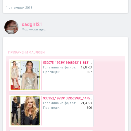
1 октомври 2013
sadgirl21
Форумски идол
.
ПРИКАЧЕНИ ФАЈЛОВИ:
532075_199391666896311_81311642_n.jpg
Големина на фајлот:
19,8 KB
Прегледи:
607
933953_199391583562986_1475305430_n.jpg
Големина на фајлот:
21,4 KB
Прегледи:
606