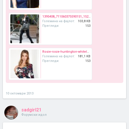
1395408_711060375590151_1528597430_n.jpg
Големина на фајлот:
103,8 KB
Прегледи:
153
Rosie-rosie-huntington-whiteley-27088189-1280-1024.jpg
Големина на фајлот:
181,1 KB
Прегледи:
153
10 октомври 2013
sadgirl21
Форумски идол
.