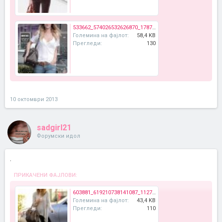
533662_574026532626870_1787516527_n.jpg
Големина на фајлот:
58,4 KB
Прегледи:
130
10 октомври 2013
sadgirl21
Форумски идол
.
ПРИКАЧЕНИ ФАЈЛОВИ:
603881_619210738141087_1127084239_n.jpg
Големина на фајлот:
43,4 KB
Прегледи:
110