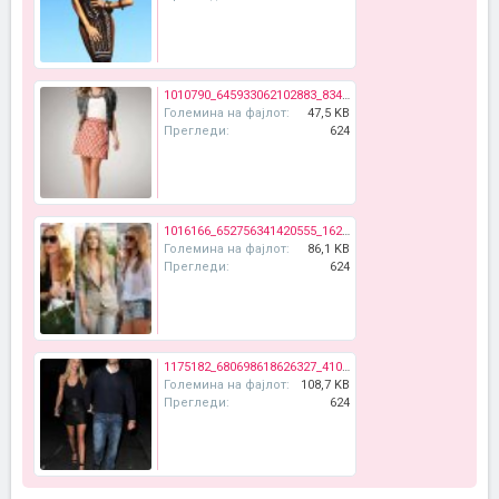
1010790_645933062102883_834523499_n.jpg
Големина на фајлот:
47,5 KB
Прегледи:
624
1016166_652756341420555_1625179748_n.jpg
Големина на фајлот:
86,1 KB
Прегледи:
624
1175182_680698618626327_410973803_n.jpg
Големина на фајлот:
108,7 KB
Прегледи:
624