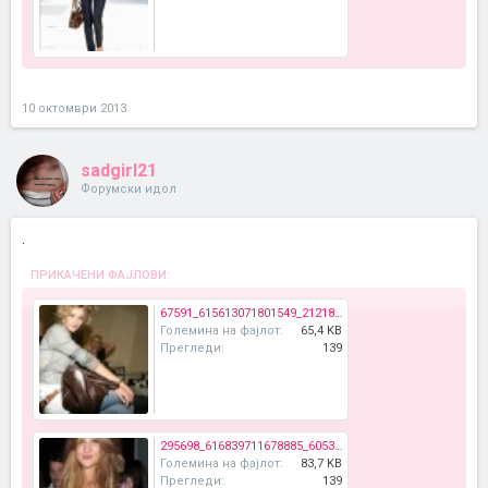
10 октомври 2013
sadgirl21
Форумски идол
.
ПРИКАЧЕНИ ФАЈЛОВИ:
67591_615613071801549_2121815170_n.jpg
Големина на фајлот:
65,4 KB
Прегледи:
139
295698_616839711678885_605361636_n.jpg
Големина на фајлот:
83,7 KB
Прегледи:
139