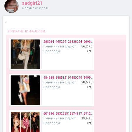
sadgirl21
Форумски идол
.
ПРИКАЧЕНИ ФАЈЛОВИ:
283014_465299126838024_269336350_n.jpg
Големина на фајлот:
86,2 KB
Прегледи:
691
484618_588512197850049_899907624_n.jpg
Големина на фајлот:
28,6 KB
Прегледи:
691
601896_583263518374917_691264336_n.jpg
Големина на фајлот:
13,4 KB
Прегледи:
691