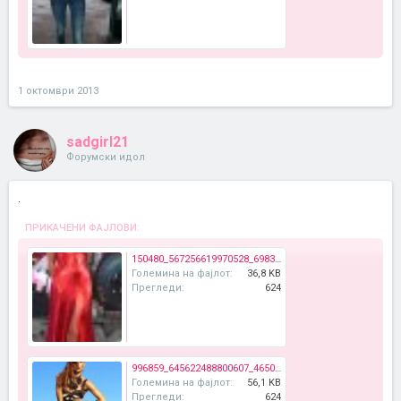
1 октомври 2013
sadgirl21
Форумски идол
.
ПРИКАЧЕНИ ФАЈЛОВИ:
150480_567256619970528_698354066_n.jpg
Големина на фајлот:
36,8 KB
Прегледи:
624
996859_645622488800607_465068693_n.jpg
Големина на фајлот:
56,1 KB
Прегледи:
624