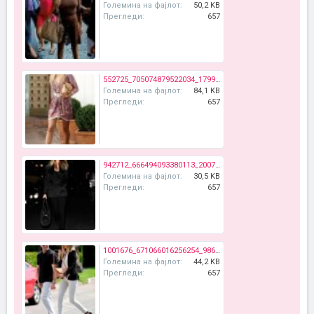
Големина на фајлот:
50,2 KB
Прегледи:
657
552725_705074879522034_1799107185_n.jpg
Големина на фајлот:
84,1 KB
Прегледи:
657
942712_666494093380113_2007810652_n.jpg
Големина на фајлот:
30,5 KB
Прегледи:
657
1001676_671066016256254_986331877_n.jpg
Големина на фајлот:
44,2 KB
Прегледи:
657