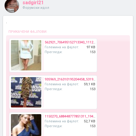
sadgirl21
Форумски идол
.
ПРИКАЧЕНИ ФАЈЛОВИ:
562921_706495152713340_1112901116_n.jpg
Големина на фајлот:
97 KB
Прегледи:
153
935969_216310195204458_531977561_n.jpg
Големина на фајлот:
59,1 KB
Прегледи:
153
1150270_688448777851311_1947953126_n.jpg
Големина на фајлот:
52,7 KB
Прегледи:
153