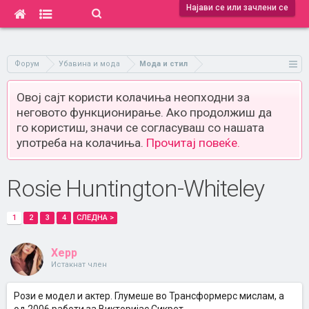
Најави се или зачлени се
Форум
Убавина и мода
Мода и стил
Овој сајт користи колачиња неопходни за
неговото функционирање. Ако продолжиш да
го користиш, значи се согласуваш со нашата
употреба на колачиња.
Прочитај повеќе.
Rosie Huntington-Whiteley
1
2
3
4
СЛЕДНА >
Xepp
Истакнат член
Рози е модел и актер. Глумеше во Трансформерс мислам, а