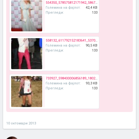
554350_578575812171942_586712977_n.jpg
Големина на фајлот:
42,4 KB
Прегледи:
133
558132_611792152183641_537085850_n.jpg
Големина на фајлот:
90,5 KB
Прегледи:
133
733927_598400006856189_1802214147_n.jpg
Големина на фајлот:
93,3 KB
Прегледи:
133
10 октомври 2013