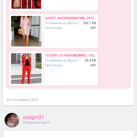
643957_465299506837986_397222368_n.jpg
Големина на фајлот:
100,1 KB
Прегледи:
691
1070097_617456408288961_1925577068_n.jpg
Големина на фајлот:
33,4 KB
Прегледи:
691
23 септември 2013
sadgirl21
Форумски идол
.