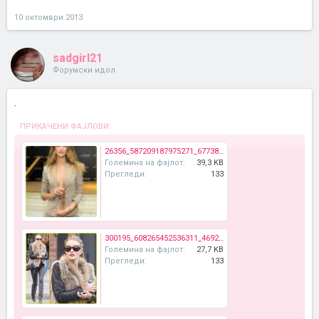
10 октомври 2013
sadgirl21
Форумски идол
.
ПРИКАЧЕНИ ФАЈЛОВИ:
26356_587209187975271_677383300_n.jpg
Големина на фајлот:
39,3 KB
Прегледи:
133
300195_608265452536311_469276113_n.jpg
Големина на фајлот:
27,7 KB
Прегледи:
133