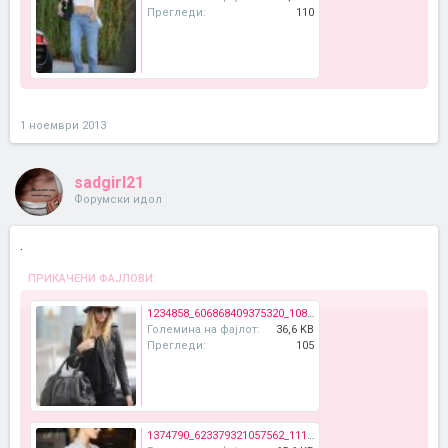
Прегледи:
110
1 ноември 2013
sadgirl21
Форумски идол
.
ПРИКАЧЕНИ ФАЈЛОВИ:
1234858_606868409375320_1080157275_n.jpg
Големина на фајлот:
36,6 KB
Прегледи:
105
1374790_623379321057562_1114994166_n.jpg