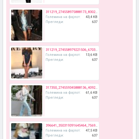
311219_274558975888173_8302793_n.jpg
Големина на фајлот:
43,4 KB
Прегледи:
637
311219_274558979221506_6703781_n.jpg
Големина на фајлот:
13,6 KB
Прегледи:
637
317350_274559345888136_4092489_n.jpg
Големина на фајлот:
61,6 KB
Прегледи:
637
396641_350319391645464_75697695_n.jpg
Големина на фајлот:
47,5 KB
Прегледи:
637