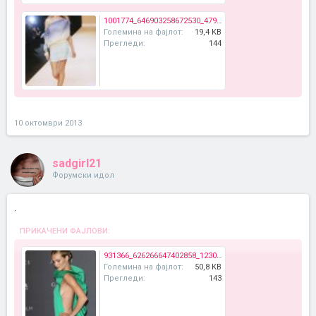
1001774_646903258672530_479820268_n.jpg
Големина на фајлот:
19,4 KB
Прегледи:
144
10 октомври 2013
sadgirl21
Форумски идол
.
ПРИКАЧЕНИ ФАЈЛОВИ:
931366_626266647402858_1230574572_n.jpg
Големина на фајлот:
50,8 KB
Прегледи:
143