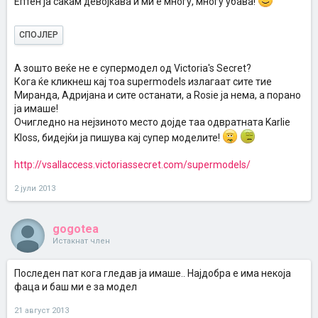
Ептен ја сакам девојкава и ми е многу, многу убава!
СПОЈЛЕР
А зошто веќе не е супермодел од Victoria's Secret?
Кога ќе кликнеш кај тоа supermodels излагаат сите тие
Миранда, Адријана и сите останати, а Rosie ја нема, а порано
ја имаше!
Очигледно на нејзиното место дојде таа одвратната Karlie
Kloss, бидејќи ја пишува кај супер моделите!
http://vsallaccess.victoriassecret.com/supermodels/
2 јули 2013
gogotea
Истакнат член
Последен пат кога гледав ја имаше.. Најдобра е има некоја
фаца и баш ми е за модел
21 август 2013