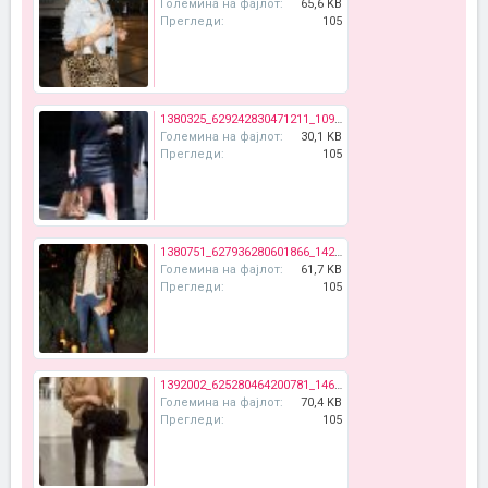
Големина на фајлот:
65,6 KB
Прегледи:
105
1380325_629242830471211_109798009_n.jpg
Големина на фајлот:
30,1 KB
Прегледи:
105
1380751_627936280601866_1423157426_n.jpg
Големина на фајлот:
61,7 KB
Прегледи:
105
1392002_625280464200781_1465169447_n.jpg
Големина на фајлот:
70,4 KB
Прегледи:
105