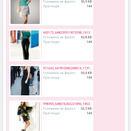
Големина на фајлот:
35,9 KB
Прегледи:
144
600172_648235911872598_1913127758_n.jpg
Големина на фајлот:
43,8 KB
Прегледи:
144
971643_647810085248514_1731302251_n.jpg
Големина на фајлот:
50,4 KB
Прегледи:
144
998393_648076265221896_1853922846_n.jpg
Големина на фајлот:
55,3 KB
Прегледи:
144