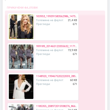
ПРИКАЧЕНИ ФАЈЛОВИ:
933953_199391583562986_1475305430_n.jpg
Големина на фајлот:
21,4 KB
Прегледи:
671
999189_201465123355632_1171140219_n.jpg
Големина на фајлот:
73,9 KB
Прегледи:
671
1148920_199467520222059_285949128_n.jpg
Големина на фајлот:
60 KB
Прегледи:
671
1185355_208972015938276_866996246_n.jpg