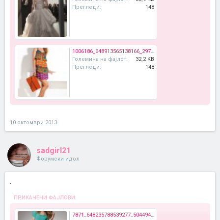
Прегледи:
148
1006186_648913565138166_297715619_n.jpg
Големина на фајлот:
32,2 KB
Прегледи:
148
10 октомври 2013
sadgirl21
Форумски идол
.
ПРИКАЧЕНИ ФАЈЛОВИ:
7871_648235788539277_504494430_n.jpg