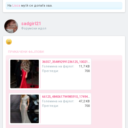
На
Lisca
му/ѝ се допаѓа ова.
sadgirl21
Форумски идол
ПРИКАЧЕНИ ФАЈЛОВИ:
36557_354892991236125_1002176804_n.jpg
Големина на фајлот:
11,7 KB
Прегледи:
700
66125_484061794985910_1749409382_n.jpg
Големина на фајлот:
47,2 KB
Прегледи:
700