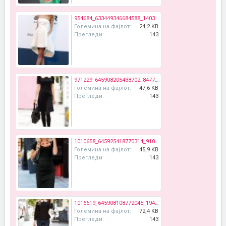
954684_633449346684588_1403098021_n.jpg
Големина на фајлот:
24,2 KB
Прегледи:
143
971229_645908205438702_847772955_n.jpg
Големина на фајлот:
47,6 KB
Прегледи:
143
1010658_645925418770314_910245449_n.jpg
Големина на фајлот:
45,9 KB
Прегледи:
143
1016619_645908108772045_1941531822_n.jpg
Големина на фајлот:
72,4 KB
Прегледи:
143