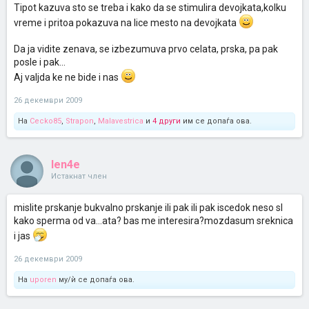
Tipot kazuva sto se treba i kako da se stimulira devojkata,kolku
vreme i pritoa pokazuva na lice mesto na devojkata
Da ja vidite zenava, se izbezumuva prvo celata, prska, pa pak
posle i pak...
Aj valjda ke ne bide i nas
26 декември 2009
На
Cecko85
,
Strapon
,
Malavestrica
и
4 други
им се допаѓа ова.
len4e
Истакнат член
mislite prskanje bukvalno prskanje ili pak ili pak iscedok neso sl
kako sperma od va...ata? bas me interesira?mozdasum sreknica
i jas
26 декември 2009
На
uporen
му/ѝ се допаѓа ова.