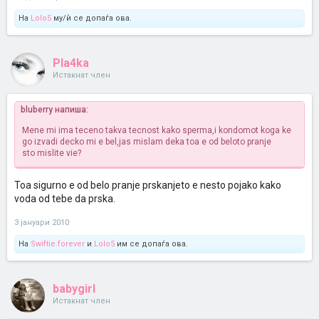
На
Lolo5
му/ѝ се допаѓа ова.
Pla4ka
Истакнат член
bluberry напиша:
Mene mi ima teceno takva tecnost kako sperma,i kondomot koga ke
go izvadi decko mi e bel,jas mislam deka toa e od beloto pranje
sto mislite vie?
Toa sigurno e od belo pranje prskanjeto e nesto pojako kako
voda od tebe da prska.
3 јануари 2010
На
Swiftie.forever
и
Lolo5
им се допаѓа ова.
babygirl
Истакнат член