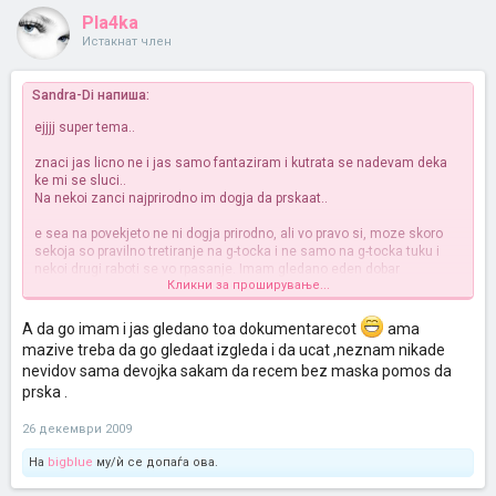
Pla4ka
Истакнат член
Sandra-Di напиша:
ejjjj super tema..
znaci jas licno ne i jas samo fantaziram i kutrata se nadevam deka
ke mi se sluci..
Na nekoi zanci najprirodno im dogja da prskaat..
e sea na povekjeto ne ni dogja prirodno, ali vo pravo si, moze skoro
sekoja so pravilno tretiranje na g-tocka i ne samo na g-tocka tuku i
nekoi drugi raboti se vo rpasanje. Imam gledano eden dobar
Кликни за проширување...
dokumentarec (ako mozam taka da go narecam)
Tipot kazuva sto se treba i kako da se stimulira devojkata,kolku
vreme i pritoa pokazuva na lice mesto na devojkata
A da go imam i jas gledano toa dokumentarecot
ama
mazive treba da go gledaat izgleda i da ucat ,neznam nikade
Da ja vidite zenava, se izbezumuva prvo celata, prska, pa pak posle i
nevidov sama devojka sakam da recem bez maska pomos da
pak...
prska .
Aj valjda ke ne bide i nas
26 декември 2009
На
bigblue
му/ѝ се допаѓа ова.