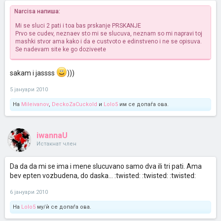
Narcisa напиша:
Mi se sluci 2 pati i toa bas prskanje PRSKANJE
Prvo se cudev, neznaev sto mi se slucuva, neznam so mi napravi toj
mashki stvor
ama kako i da e custvoto e edinstveno i ne se opisuva.
Se nadevam site ke go doziveete
sakam i jassss
)))
5 јануари 2010
На
Mileivanov
,
DeckoZaCuckold
и
Lolo5
им се допаѓа ова.
iwannaU
Истакнат член
Da da da mi se ima i mene slucuvano samo dva ili tri pati. Ama
bev epten vozbudena, do daska... :twisted: :twisted: :twisted:
6 јануари 2010
На
Lolo5
му/ѝ се допаѓа ова.