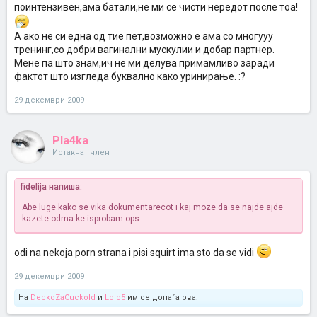
поинтензивен,ама батали,не ми се чисти нередот после тоа!
А ако не си една од тие пет,возможно е ама со многууу
тренинг,со добри вагинални мускулии и добар партнер.
Мене па што знам,ич не ми делува примамливо заради
фактот што изгледа буквално како уринирање. :?
29 декември 2009
Pla4ka
Истакнат член
fidelija напиша:
Abe luge kako se vika dokumentarecot i kaj moze da se najde
ajde
kazete odma ke isprobam
ops:
odi na nekoja porn strana i pisi squirt ima sto da se vidi
29 декември 2009
На
DeckoZaCuckold
и
Lolo5
им се допаѓа ова.