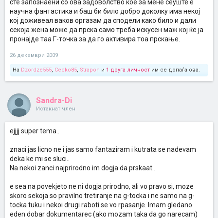
сте запознаени со ова задоволство кое за мене сеуште е
научна фантастика и баш би било добро доколку има некој
кој доживеал ваков оргазам да сподели како било и дали
секоја жена може да прска само треба искусен маж кој ќе ја
пронајде таа Г-точка за да го активира тоа прскање.
26 декември 2009
На
Dzordze555
,
Cecko85
,
Strapon
и
1 друга личност
им се допаѓа ова.
Sandra-Di
Истакнат член
ejjjj super tema..
znaci jas licno ne i jas samo fantaziram i kutrata se nadevam
deka ke mi se sluci..
Na nekoi zanci najprirodno im dogja da prskaat..
e sea na povekjeto ne ni dogja prirodno, ali vo pravo si, moze
skoro sekoja so pravilno tretiranje na g-tocka i ne samo na g-
tocka tuku i nekoi drugi raboti se vo rpasanje. Imam gledano
eden dobar dokumentarec (ako mozam taka da go narecam)