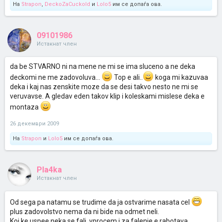
На
Strapon
,
DeckoZaCuckold
и
Lolo5
им се допаѓа ова.
09101986
Истакнат член
da be STVARNO ni na mene ne mi se ima sluceno a ne deka
deckomi ne me zadovoluva...
Top e ali..
koga mi kazuvaa
deka i kaj nas zenskite moze da se desi takvo nesto ne mi se
veruvavse. A gledav eden takov klip i koleskami mislese deka e
montaza
26 декември 2009
На
Strapon
и
Lolo5
им се допаѓа ова.
Pla4ka
Истакнат член
Od sega pa natamu se trudime da ja ostvarime nasata cel
plus zadovolstvo nema da ni bide na odmet neli.
Koj ke uspee neka se fali ,vprocem i za falenje e rabotava.