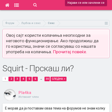
Најави се или зачлени се
Форум
Љубов и секс
Секс
Овој сајт користи колачиња неопходни за
неговото функционирање. Ако продолжиш да
го користиш, значи се согласуваш со нашата
употреба на колачиња.
Прочитај повеќе.
Squirt - Прскаш ли?
1
2
3
4
5
6
→
30
СЛЕДНА >
Pla4ka
Истакнат член
Е морав да ја поставам оваа тема на форумов не знам колку