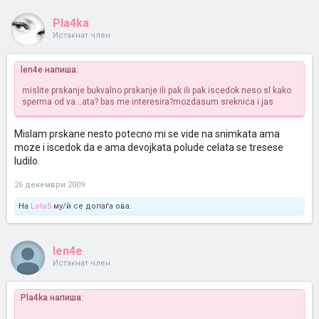
Pla4ka
Истакнат член
len4e напиша:
mislite prskanje bukvalno prskanje ili pak ili pak iscedok neso sl kako
sperma od va...ata? bas me interesira?mozdasum sreknica i jas
Mislam prskane nesto potecno mi se vide na snimkata ama
moze i iscedok da e ama devojkata polude celata se tresese
ludilo.
26 декември 2009
На
Lolo5
му/ѝ се допаѓа ова.
len4e
Истакнат член
Pla4ka напиша: