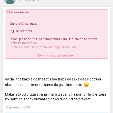
Истакнат член
Pla4ka напиша:
Sandra-Di напиша:
ejjjj super tema..
znaci jas licno ne i jas samo fantaziram i kutrata se nadevam
deka ke mi se sluci..
Na nekoi zanci najprirodno im dogja da prskaat..
e sea na povekjeto ne ni dogja prirodno, ali vo pravo si, moze
Кликни за проширување...
skoro sekoja so pravilno tretiranje na g-tocka i ne samo na g-
tocka tuku i nekoi drugi raboti se vo rpasanje. Imam gledano eden
Кликни за проширување...
dobar dokumentarec (ako mozam taka da go narecam)
Tipot kazuva sto se treba i kako da se stimulira devojkata,kolku
A da go imam i jas gledano toa dokumentarecot
vreme i pritoa pokazuva na lice mesto na devojkata
ama mazive treba
da da i toa kako e do mazot. i toa treba da saka da se potrudi
da go gledaat izgleda i da ucat ,neznam nikade nevidov sama
devojka sakam da recem bez maska pomos da prska .
Da ja vidite zenava, se izbezumuva prvo celata, prska, pa pak
okolu tebe poprilicno, ne samo da go pikne i tolku.
posle i pak...
Aj valjda ke ne bide i nas
Makar sto od druga strana imam gledano na porno filmovi i zeni
koi sami se zadovoluvaat so nekoi dildo-vci da prskaat...
26 декември 2009