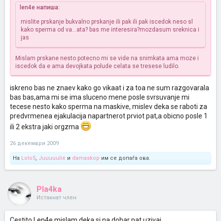
len4e напиша:
mislite prskanje bukvalno prskanje ili pak ili pak iscedok neso sl
kako sperma od va...ata? bas me interesira?mozdasum sreknica i
jas
Mislam prskane nesto potecno mi se vide na snimkata ama moze i
iscedok da e ama devojkata polude celata se tresese ludilo.
iskreno bas ne znaev kako go vikaat i za toa ne sum razgovarala
bas bas,ama mi se ima sluceno mene posle svrsuvanje mi
tecese nesto kako sperma na maskive, mislev deka se raboti za
predvrmenea ejakulacija napartnerot prviot pat,a obicno posle 1
ili 2 ekstra jaki orgzma
26 декември 2009
На
Lolo5
,
Juuuuulie
и
damaskop
им се допаѓа ова.
Pla4ka
Истакнат член
Cestito Len4e mislam deka si na dobar pat uzivaj .