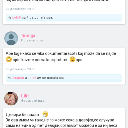
27 декември 2009
На
Lolo5
му/ѝ се допаѓа ова.
fidelija
Истакнат член
Abe luge kako se vika dokumentarecot i kaj moze da se najde
ajde kazete odma ke isprobam
ops:
29 декември 2009
На
Strapon
и
Lolo5
им се допаѓа ова.
Lilit
Форумски идол
Девојки бе паааа...
За ова имам читано,не го може секоја девојка,се случува
само на една од пет девојки,оргазмот можеби е за нијанса