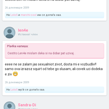
26 декември 2009
На
Lolo5
и
marchi-cool
им се допаѓа ова.
len4e
Истакнат член
Pla4ka напиша:
Cestito Len4e mislam deka si na dobar pat uzivaj .
eeee ne se zalam jas sexualniot zivot, dosta mi e vozbudliv!!
samo ova izrazoz squirt od tebe go slusam, ali covek uci dodeka
e ziv
26 декември 2009
На
Lolo5
му/ѝ се допаѓа ова.
Sandra-Di