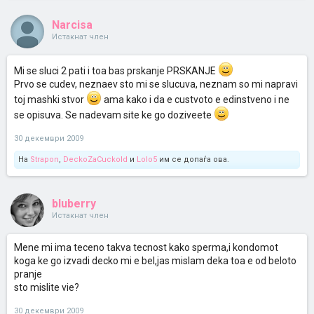
Narcisa
Истакнат член
Mi se sluci 2 pati i toa bas prskanje PRSKANJE
Prvo se cudev, neznaev sto mi se slucuva, neznam so mi napravi
toj mashki stvor
ama kako i da e custvoto e edinstveno i ne
se opisuva. Se nadevam site ke go doziveete
30 декември 2009
На
Strapon
,
DeckoZaCuckold
и
Lolo5
им се допаѓа ова.
bluberry
Истакнат член
Mene mi ima teceno takva tecnost kako sperma,i kondomot
koga ke go izvadi decko mi e bel,jas mislam deka toa e od beloto
pranje
sto mislite vie?
30 декември 2009