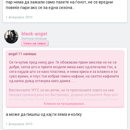
пар нема да зажали само пазете на ѓонот, не се вредни
повеќе пари ако се за една сезона...
1 февруари 2010
black-angel
Domina Umbrae
Член на тимот
angel.11 напиша:
Си ги купив пред некој ден. Ги обожавам првин мислев не не се
добри, затоа што и првите модели имаа како од влечалки ѓон, а
сега најдов што се како пластика, и нема криза и за влажно и за
суво време, и плус тси избрав темно кафени, на светло кафените
од капка дожд останува како дамка.......
Вистинските УГГС се мн ретки, ке ги препознаете зошто на нив
пишува произведено во Австралија, додека останатите Фејк што
се пишува Нов Зеланд или Чајна
. А Уггс се зезавме со другарка
Кликни за проширување...
ми дека стои за Агли (читај ГРДИ) ама напротив супер се, удобни
и топлички. а нај што ги сакам супер стојат со хеланки и туники....
позз до сите, и препорачувам кој нема нека си набави еден пар
а може да пишеш од кај ги зема и колку
нема да зажали само пазете на ѓонот, не се вредни повеќе пари
ако се за една сезона...
1 февруари 2010