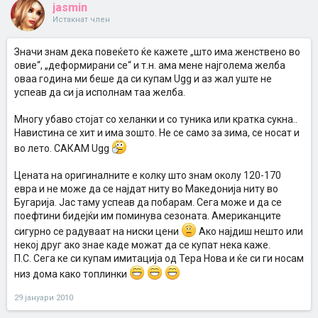
jasmin
Истакнат член
Значи знам дека повеќето ќе кажете „што има женствено во
овие“, „деформирани се“ и т.н. ама мене најголема желба
оваа година ми беше да си купам Ugg и аз жал уште не
успеав да си ја исполнам таа желба.
Многу убаво стојат со хеланки и со туника или кратка сукна..
Навистина се хит и има зошто. Не се само за зима, се носат и
во лето. САКАМ Ugg
Цената на оригиналните е колку што знам околу 120-170
евра и не може да се најдат ниту во Македонија ниту во
Бугарија. Јас таму успеав да побарам. Сега може и да се
поефтини бидејќи им поминува сезоната. Американците
сигурно се радуваат на ниски цени
Ако најдиш нешто или
некој друг ако знае каде можат да се купат нека каже.
П.С. Сега ке си купам имитација од Тера Нова и ќе си ги носам
низ дома како топлинки
29 јануари 2010