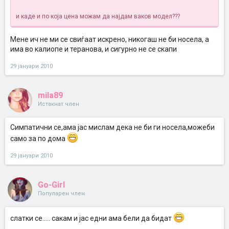
и каде и по која цена можам да најдам ваков модел???
Мене ич не ми се свиѓаат искрено, никогаш не би носела, а
има во калиопе и теранова, и сигурно не се скапи
29 јануари 2010
mila89
Истакнат член
Симпатични се,ама јас мислам дека не би ги носела,можеби
само за по дома
29 јануари 2010
Go-Girl
Популарен член
слатки се..... сакам и јас едни ама бели да бидат