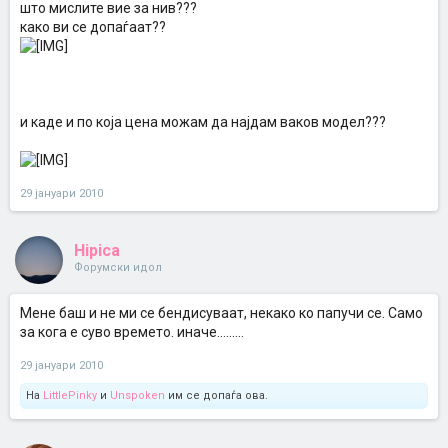
што мислите вие за нив???
како ви се допаѓаат??
и каде и по која цена можам да најдам ваков модел???
29 јануари 2010
Hipica
Форумски идол
Мене баш и не ми се бендисуваат, некако ко папучи се. Само
за кога е суво времето. иначе.........
29 јануари 2010
На
LittlePinky
и
Unspoken
им се допаѓа ова.