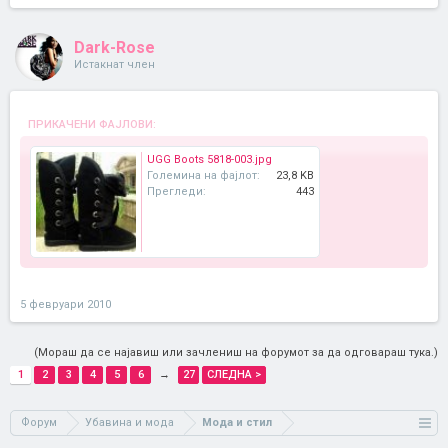
Dark-Rose
Истакнат член
ПРИКАЧЕНИ ФАЈЛОВИ:
UGG Boots 5818-003.jpg
Големина на фајлот:
23,8 KB
Прегледи:
443
5 февруари 2010
(Мораш да се најавиш или зачлениш на форумот за да одговараш тука.)
1
2
3
4
5
6
→
27
СЛЕДНА >
Форум
Убавина и мода
Мода и стил