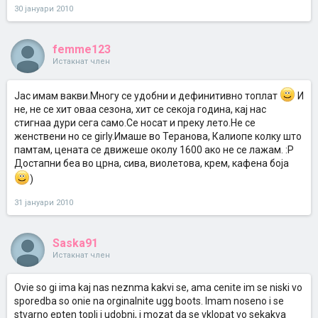
30 јануари 2010
femme123
Истакнат член
Јас имам вакви.Многу се удобни и дефинитивно топлат
И
не, не се хит оваа сезона, хит се секоја година, кај нас
стигнаа дури сега само.Се носат и преку лето.Не се
женствени но се girly.Имаше во Теранова, Калиопе колку што
памтам, цената се движеше околу 1600 ако не се лажам. :Р
Достапни беа во црна, сива, виолетова, крем, кафена боја
)
31 јануари 2010
Saska91
Истакнат член
Ovie so gi ima kaj nas neznma kakvi se, ama cenite im se niski vo
sporedba so onie na orginalnite ugg boots. Imam noseno i se
stvarno epten topli i udobni, i mozat da se vklopat vo sekakva