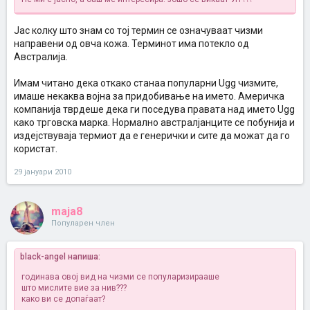
Јас колку што знам со тој термин се означуваат чизми
направени од овча кожа. Терминот има потекло од
Австралија.
Имам читано дека откако станаа популарни Ugg чизмите,
имаше некаква војна за придобивање на името. Америчка
компанија тврдеше дека ги поседува правата над името Ugg
како трговска марка. Нормално австралјанците се побунија и
издејствуваја термиот да е генерички и сите да можат да го
користат.
29 јануари 2010
maja8
Популарен член
black-angel напиша:
годинава овој вид на чизми се популаризирааше
што мислите вие за нив???
како ви се допаѓаат?