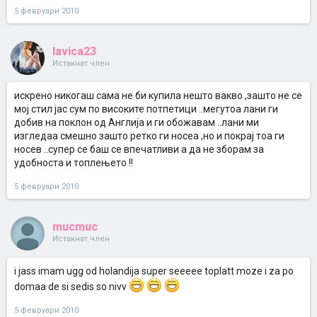
5 февруари 2010
lavica23
Истакнат член
искрено никогаш сама не би купила нешто вакво ,зашто не се
мој стил јас сум по високите потпетици ..мегутоа лани ги
добив на поклон од Aнглија и ги обожавам ..лани ми
изгледаа смешно зашто ретко ги носеа ,но и покрај тоа ги
носев ..супер се баш се впечатливи а да не зборам за
удобноста и топлењето !!
5 февруари 2010
mucmuc
Истакнат член
i jass imam ugg od holandija super seeeee toplatt moze i za po
domaa de si sedis so nivv
5 февруари 2010