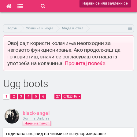
Најави се или зачлени се
Форум
Убавина и мода
Мода и стил
Овој сајт користи колачиња неопходни за
неговото функционирање. Ако продолжиш да
го користиш, значи се согласуваш со нашата
употреба на колачиња.
Прочитај повеќе.
Ugg boots
1
2
3
4
5
6
→
27
СЛЕДНА >
black-angel
Domina Umbrae
Член на тимот
годинава овој вид на чизми се популаризирааше