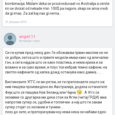
kombinacija. Mislam deka se proizveduvaat vo Avstralija a cenite
im se dvizat od nekade min. 100$ pa nagore, skapi se ama vredi
da gi imas. Za zal kaj nas gi nema...
31 јануари 2010
angel.11
Истакнат член
Си ги купив пред некој ден. Ги обожавам првин мислев не не
се добри, затоа што и првите модели имаа како од влечалки
ѓон, а сега најдов што се како пластика, и нема криза и за
влажно и за суво време, и плус тси избрав темно кафени, на
светло кафените од капка дожд останува како дамка.......
Вистинските УГГС се мн ретки, ке ги препознаете зошто на
нив пишува произведено во Австралија, додека останатите
Фејк што се пишува Нов Зеланд или Чајна
. А Уггс се
зезавме со другарка ми дека стои за Агли (читај ГРДИ) ама
напротив супер се, удобни и топлички. а нај што ги сакам
супер стојат со хеланки и туники....
позз до сите, и препорачувам кој нема нека си набави еден