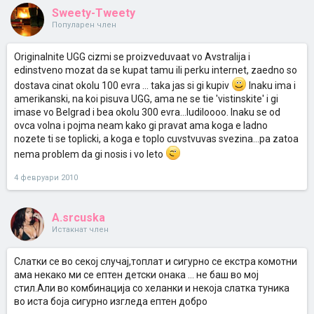
Sweety-Tweety
Популарен член
Originalnite UGG cizmi se proizveduvaat vo Avstralija i
edinstveno mozat da se kupat tamu ili perku internet, zaedno so
dostava cinat okolu 100 evra ... taka jas si gi kupiv
Inaku ima i
amerikanski, na koi pisuva UGG, ama ne se tie 'vistinskite' i gi
imase vo Belgrad i bea okolu 300 evra...ludiloooo. Inaku se od
ovca volna i pojma neam kako gi pravat ama koga e ladno
nozete ti se toplicki, a koga e toplo cuvstvuvas svezina...pa zatoa
nema problem da gi nosis i vo leto
4 февруари 2010
A.srcuska
Истакнат член
Слатки се во секој случај,топлат и сигурно се екстра комотни
ама некако ми се ептен детски онака ... не баш во мој
стил.Али во комбинација со хеланки и некоја слатка туника
во иста боја сигурно изгледа ептен добро