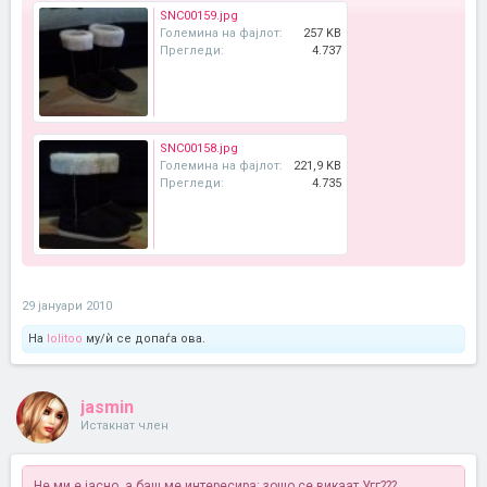
SNC00159.jpg
Големина на фајлот:
257 KB
Прегледи:
4.737
SNC00158.jpg
Големина на фајлот:
221,9 KB
Прегледи:
4.735
29 јануари 2010
На
lolitoo
му/ѝ се допаѓа ова.
jasmin
Истакнат член
Не ми е јасно, а баш ме интересира: зошо се викаат Угг???