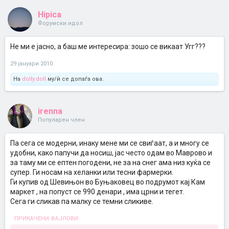
Hipica
Форумски идол
Не ми е јасно, а баш ме интересира: зошо се викаат Угг???
29 јануари 2010
На
dolly.doll
му/ѝ се допаѓа ова.
irenna
Популарен член
Па сега се модерни, инаку мене ми се свиѓаат, а и многу се
удобни, како папучи да носиш, јас често одам во Маврово и
за таму ми се ептен погодени, не за на снег ама низ куќа се
супер. Ги носам на хеланки или тесни фармерки.
Ги купив од Шевињон во Буњаковец во подрумот кај Кам
маркет , на попуст се 990 денари , има црни и тегет.
Сега ги сликав па малку се темни сликиве.
ПРИКАЧЕНИ ФАЈЛОВИ: