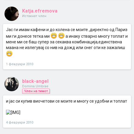
Katja.efremova
Истакнат член
Јас ги имам кафени и до колена се моите ,директно од Париз
ми ги донесе тетка ми
а инаку стварно многу топлат и
мене ми се баш супер за секаква комбинација,единствена
маана не излегувај со нив на дожд или снег оти ке зажалиш
1 февруари 2010
black-angel
Domina Umbrae
Член на тимот
и јас си купив виочетови се моите и многу се удобни и топлат
4 февруари 2010