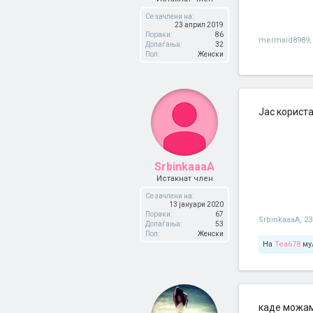
Се зачлени на:
23 април 2019
Пораки:
86
mermaid8989
,
Допаѓања:
32
Пол:
Женски
Јас користа
SrbinkaaaA
Истакнат член
Се зачлени на:
13 јануари 2020
Пораки:
67
SrbinkaaaA
,
23
Допаѓања:
53
Пол:
Женски
На
Tea678
му/
каде можам 