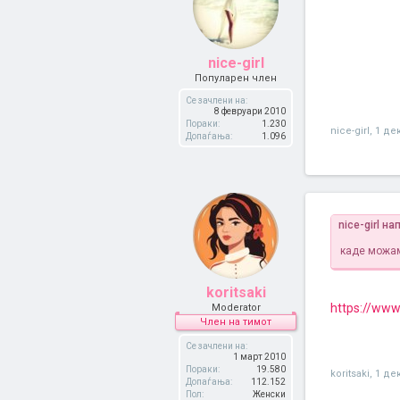
nice-girl
Популарен член
Се зачлени на:
8 февруари 2010
Пораки:
1.230
nice-girl
,
1 де
Допаѓања:
1.096
nice-girl н
каде можам
koritsaki
https://ww
Moderator
Член на тимот
Се зачлени на:
1 март 2010
Пораки:
19.580
koritsaki
,
1 де
Допаѓања:
112.152
Пол:
Женски