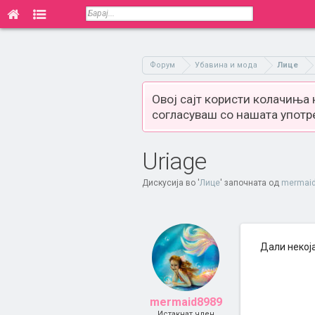
Форум
Убавина и мода
Лице
Овој сајт користи колачиња
согласуваш со нашата употр
Uriage
Дискусија во '
Лице
' започната од
mermai
Дали некој
mermaid8989
Истакнат член