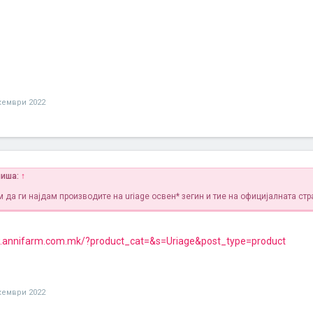
кември 2022
апиша:
↑
 да ги најдам производите на uriage освен* зегин и тие на официјалната стр
w.annifarm.com.mk/?product_cat=&s=Uriage&post_type=product
кември 2022