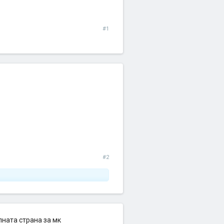
#1
#2
лната страна за мк