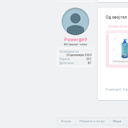
Од овој гел
ПРИКАЧЕНИ
Powergirl!
Истакнат член
Се зачлени на:
20 декември 2020
Пораки:
291
Допаѓања:
87
Powergirl!
,
4 а
Форум
Убавина и мода
Лице