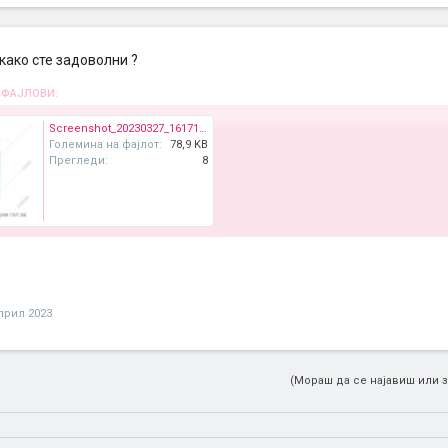
 како сте задоволни ?
 ФАЈЛОВИ:
Screenshot_20230327_161714_Chrome.jpg
Големина на фајлот:
78,9 KB
Прегледи:
8
прил 2023
(Мораш да се најавиш или з