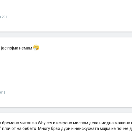
и 2011
, јас појма немам
2011
ев бремена читав за Why cry и искрено мислам дека ниедна машина
“ плачот на бебето. Многу брзо дури и неискусната мајка ќе почне 