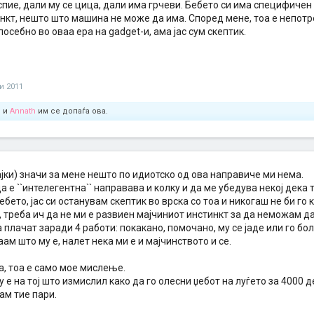
спие, дали му се цица, дали има грчеви. Бебето си има специфичен 
нкт, нешто што машина не може да има. Според мене, тоа е непотр
посебно во оваа ера на gadget-и, ама јас сум скептик.
ни 2011
e
и
Annath
им се допаѓа ова.
јки) значи за мене нешто по идиотско од ова направиче ми нема.
да е ``интелегентна`` направава и колку и да ме убедува некој дека 
ебето, јас си останувам скептик во врска со тоа и никогаш не би го 
, треба ич да не ми е развиен мајчиниот инстинкт за да неможам д
плачат заради 4 работи: покакано, помочано, му се јаде или го боле
ам што му е, налет нека ми е и мајчинството и се.
а, тоа е само мое мислење.
у е на тој што измислил како да го олесни џебот на луѓето за 4000
ам тие пари.