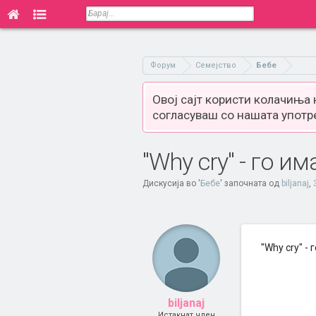
Форум
Семејство
Бебе
Овој сајт користи колачиња
согласуваш со нашата употр
"Why cry" - го им
Дискусија во '
Бебе
' започната од
biljanaj
,
"Why cry" - 
biljanaj
Истакнат член