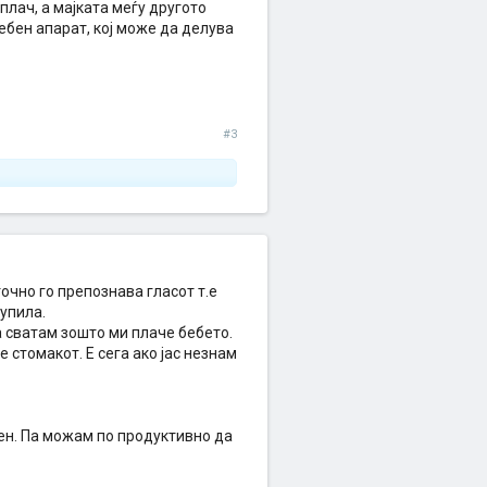
плач, а мајката меѓу другото
ебен апарат, кој може да делува
#3
точно го препознава гласот т.е
купила.
а сватам зошто ми плаче бебето.
 стомакот. Е сега ако јас незнам
 ден. Па можам по продуктивно да