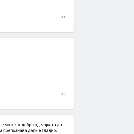
#1
#2
 не може подобро од мајката да
да препознава дали е гладно,