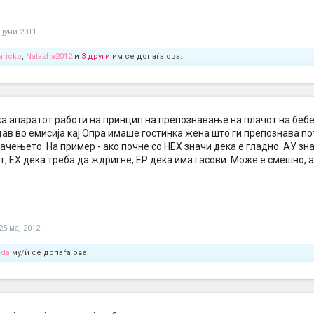
 јуни 2011
aricko
,
Natasha2012
и
3 други
им се допаѓа ова.
а апаратот работи на принцип на препознавање на плачот на бебет
ав во емисија кај Опра имаше гостинка жена што ги препознава по
ачењето. На пример - ако почне со НЕХ значи дека е гладно. АУ зна
, ЕХ дека треба да ждригне, ЕР дека има гасови. Може е смешно, а
25 мај 2012
oda
му/ѝ се допаѓа ова.