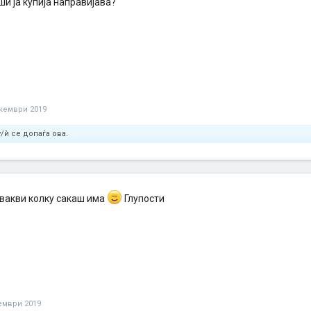
ши ја купија направијава?
кември 2019
/ѝ се допаѓа ова.
вакви колку сакаш има
Глупости
ември 2019