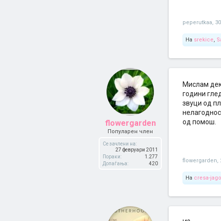
peperutkaa
,
30
На
srekice
,
S
Мислам дек
години глед
звуци од пл
нелагодност
од помош.
flowergarden
Популарен член
Се зачлени на:
27 февруари 2011
Пораки:
1.277
flowergarden
,
Допаѓања:
420
На
cresa-jag