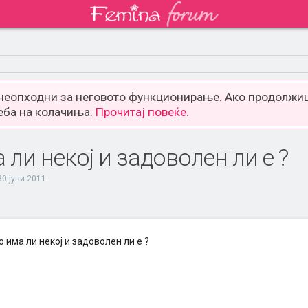
 неопходни за неговото функционирање. Ако продолжиш
еба на колачиња.
Прочитај повеќе.
а ли некој и задоволен ли е ?
30 јуни 2011
.
го има ли некој и задоволен ли е ?