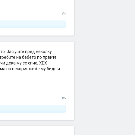
#4
о. Јас уште пред неколку
требите на бебето по првите
чи дека му се спие, ХЕХ
ма на некој може ќе му биде и
#5