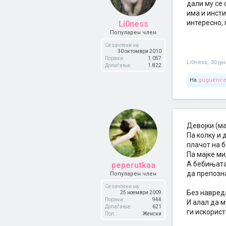
дали му се 
има и инсти
интересно, 
Li0ness
Популарен член
Се зачлени на:
30 октомври 2010
Пораки:
1.057
Li0ness
,
30 ју
Допаѓања:
1.822
На
guguenc
Девојки (ма
Па колку и 
плачот на б
Па мајке ми
А бебињата 
peperutkaa
да препозна
Популарен член
Се зачлени на:
Без навред
25 ноември 2009
Пораки:
944
И алал да м
Допаѓања:
621
ги искорист
Пол:
Женски