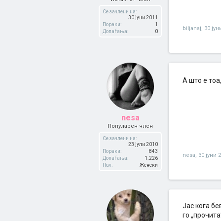
Се зачлени на:
30 јуни 2011
Пораки:
1
biljanaj
,
30 јун
Допаѓања:
0
A што е тоа
nesa
Популарен член
Се зачлени на:
23 јули 2010
Пораки:
843
nesa
,
30 јуни 
Допаѓања:
1.226
Пол:
Женски
Јас кога б
го „прочита