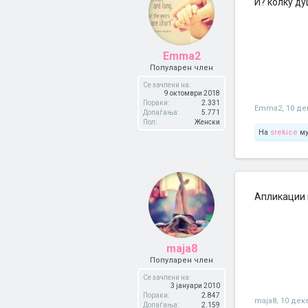
И? колку ду
Emma2
Популарен член
Се зачлени на:
9 октомври 2018
Пораки:
2.331
Emma2
,
10 де
Допаѓања:
5.771
Пол:
Женски
На
srekice
му
Апликации 
maja8
Популарен член
Се зачлени на:
3 јануари 2010
Пораки:
2.847
maja8
,
10 дек
Допаѓања:
2.159