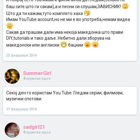
баш сите што ги сакам),а и песни си слушам,ЗАВИСНИК!
Што да ти кажам,туто комплето хаха
Имам YouTube account,но не ми е во употреба,немам видеа
Сакав да прашам дали има некоја македонка што прави
DIY,tutorials и тако даље..Небитно дали зборува на
македонски или англиски
бацкии
25 февруари 2014
SummerGirl
Форумски идол
Секој ден го користам You Tube. Гледам серии, филмови,
музички спотови.
27 февруари 2014
sadgirl21
Форумски идол