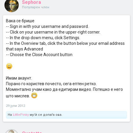
Sephora
Популарен член
Вака се брише
-- Sign in with your username and password.
-- Click on your username in the upper-right corner.
-- In the drop down menu, click Settings.
-- In the Overview tab, click the button below your email address
that says Advanced
-- Choose the Close Account button
Имам акаунт.
Порано го користев почесто, сега ептен ретко.
Моментално учам како да едитирам видео. Потешко е него
што мислев.
29 јули 2012
На
LittlePinky
му/ѝ се допаѓа ова.