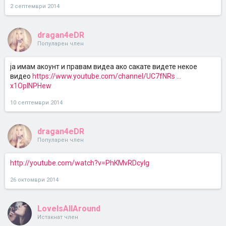
2 септември 2014
dragan4eDR
Популарен член
ја имам акоунт и правам видеа ако сакате видете некое
видео
https://www.youtube.com/channel/UC7fNRs ...
x1OpINPHew
10 септември 2014
dragan4eDR
Популарен член
http://youtube.com/watch?v=PhKMvRDcyIg
26 октомври 2014
LoveIsAllAround
Истакнат член