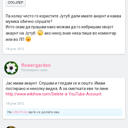
СПОЈЛЕР
.
Па колку често го користите Јутуб дали имате акаунт и каква
музика обично слушате?
Исто скам да прашам како можам да го избришам својот
акаунт на Јутуб.
ако некој знае нека пише во коментар
или во ЛП
18 јули 2012
flowergarden
Популарен член
Јас имам акаунт. Слушам и гледам се и сешто. Имам
постирано и неколку видеа. А за сметката еве ти линк
http://www.wikihow.com/Delete-a-YouTube-Account
18 јули 2012
На
LittlePinky
му/ѝ се допаѓа ова.