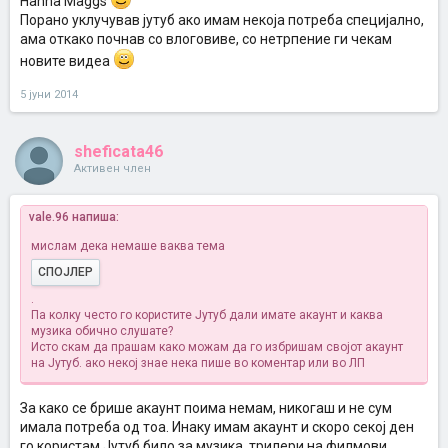
Hanna Maggs
Порано уклучував јутуб ако имам некоја потреба специјално,
ама откако почнав со влоговиве, со нетрпение ги чекам
новите видеа
5 јуни 2014
sheficata46
Активен член
vale.96 напиша:
мислам дека немаше ваква тема
СПОЈЛЕР
.
Па колку често го користите Јутуб дали имате акаунт и каква
музика обично слушате?
Исто скам да прашам како можам да го избришам својот акаунт
на Јутуб.
ако некој знае нека пише во коментар или во ЛП
За како се брише акаунт поима немам, никогаш и не сум
имала потреба од тоа. Инаку имам акаунт и скоро секој ден
го користам Јутуб било за музика, трилери на филмови,