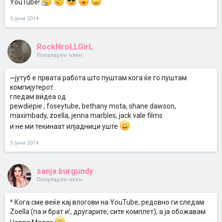
YouTube!
5 јуни 2014
RockNroLLGirL
Популарен член
~јутуб е првата работа што пуштам кога ќе го пуштам
компијутерот..
гледам видеа од
pewdiepie , foseytube, bethany mota, shane dawson,
maximbady, zoella, jenna marbles, jack vale films
и не ми текинаат илјадници уште
5 јуни 2014
sanja.burgundy
Популарен член
^ Кога сме веќе кај влогови на YouTube, редовно ги следам
Zoella (па и брат и’, другарите, сите комплет), а ја обожавам