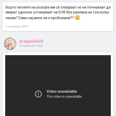
Зошто песните на youtube ми се отвараат но не почнуваат да
свират односно остануваат на 0:00 без разлика на тоа колку
чекам? Само кај мене ли е проблемов??
1 ноември 2014
dragan4eDR
Популарен член