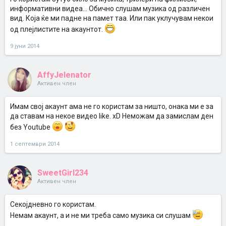
информативни видеа... Обично слушам музика од различен
вид. Која ќе ми падне на памет таа. Или пак уклучувам некои
од плејлистите на акаунтот.
9 јуни 2014
AffyJelenator
Активен член
Имам свој акаунт ама не го користам за ништо, онака ми е за
да ставам на некое видео like. xD Неможам да замислам ден
без Youtube
1 септември 2014
SweetGirl234
Активен член
Секојдневно го користам.
Немам акаунт, а и не ми треба само музика си слушам