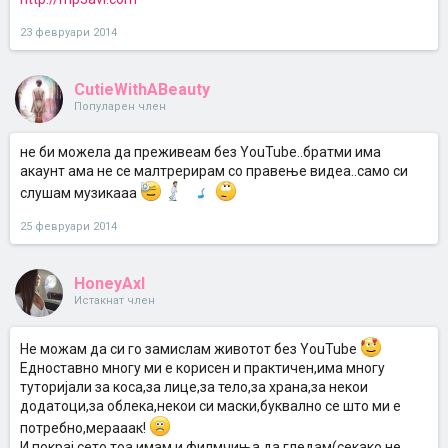
23 февруари 2014
CutieWithABeauty
Популарен член
не би можела да преживеам без YouTube..братми има
акаунт ама не се малтрерирам со правење видеа..само си
слушам музикааа
25 февруари 2014
HoneyAxl
Истакнат член
Не можам да си го замислам животот без YouTube
Едноставно многу ми е корисен и практичен,има многу
туторијали за коса,за лице,за тело,за храна,за некои
додатоци,за облека,некои си маски,буквално се што ми е
потребно,мерааак!
И покрај сето тоа имам и филмчиња да гледам(секако не