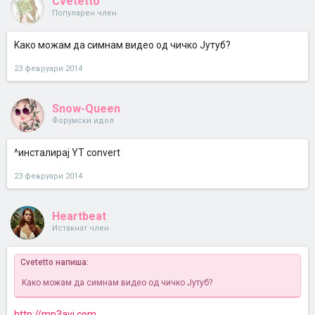
Cvetetto
Популарен член
Kaко можам да симнам видео од чичко Јутуб?
23 февруари 2014
Snow-Queen
Форумски идол
^инсталирај YT convert
23 февруари 2014
Heartbeat
Истакнат член
Cvetetto напиша:
Kaко можам да симнам видео од чичко Јутуб?
http://mp3avi.com