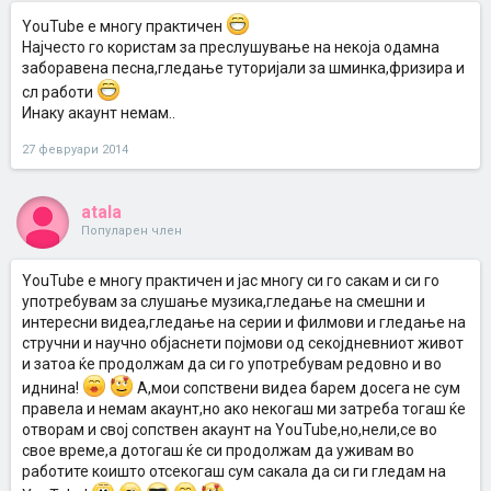
YouTube е многу практичен
Најчесто го користам за преслушување на некоја одамна
заборавена песна,гледање туторијали за шминка,фризира и
сл работи
Инаку акаунт немам..
27 февруари 2014
atala
Популарен член
YouTube е многу практичен и јас многу си го сакам и си го
употребувам за слушање музика,гледање на смешни и
интересни видеа,гледање на серии и филмови и гледање на
стручни и научно објаснети појмови од секојдневниот живот
и затоа ќе продолжам да си го употребувам редовно и во
иднина!
А,мои сопствени видеа барем досега не сум
правела и немам акаунт,но ако некогаш ми затреба тогаш ќе
отворам и свој сопствен акаунт на YouTube,но,нели,се во
свое време,а дотогаш ќе си продолжам да уживам во
работите коишто отсекогаш сум сакала да си ги гледам на