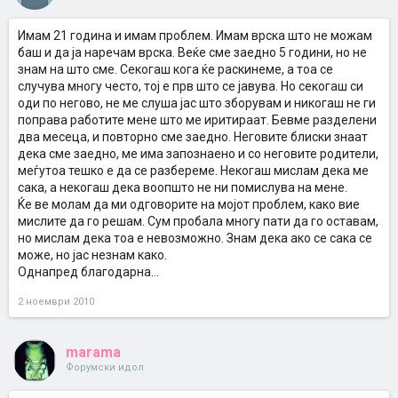
Имам 21 година и имам проблем. Имам врска што не можам
баш и да ја наречам врска. Веќе сме заедно 5 години, но не
знам на што сме. Секогаш кога ќе раскинеме, а тоа се
случува многу често, тој е прв што се јавува. Но секогаш си
оди по негово, не ме слуша јас што зборувам и никогаш не ги
поправа работите мене што ме иритираат. Бевме разделени
два месеца, и повторно сме заедно. Неговите блиски знаат
дека сме заедно, ме има запознаено и со неговите родители,
меѓутоа тешко е да се разбереме. Некогаш мислам дека ме
сака, а некогаш дека воопшто не ни помислува на мене.
Ќе ве молам да ми одговорите на мојот проблем, како вие
мислите да го решам. Сум пробала многу пати да го оставам,
но мислам дека тоа е невозможно. Знам дека ако се сака се
може, но јас незнам како.
Однапред благодарна...
2 ноември 2010
marama
Форумски идол