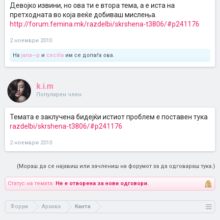
Девојко извини, но ова ти е втора тема, а е иста на
претходната во која веќе добиваш мислења.
http://forum.femina.mk/razdelbi/skrshena-t3806/#p241176
2 ноември 2010
На
jana---p
и
cecilia
им се допаѓа ова.
k.i.m
Популарен член
Темата е заклучена бидејќи истиот проблем е поставен тука
razdelbi/skrshena-t3806/#p241176
2 ноември 2010
(Мораш да се најавиш или зачлениш на форумот за да одговараш тука.)
Статус на темата:
Не е отворена за нови одговори.
Форум
Архива
Канта