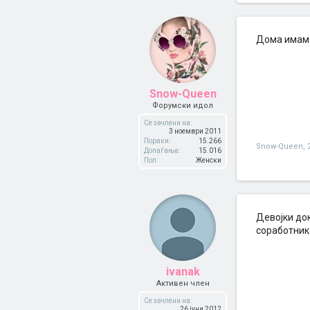
Дома имаме 
Snow-Queen
Форумски идол
Се зачлени на:
3 ноември 2011
Пораки:
15.266
Snow-Queen
,
Допаѓања:
15.016
Пол:
Женски
Девојки док
соработник
ivanak
Активен член
Се зачлени на:
26 јуни 2012