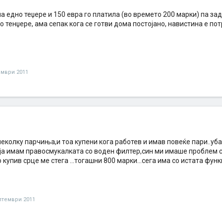
а едно теџере и 150 евра го платила (во времето 200 марки) па за
о тенџере, ама сепак кога се готви дома постојано, навистина е по
ември 2011
неколку парчиња,и тоа купени кога работев и имав повеќе пари..уба
 ја имам правосмукалката со воден филтер,син ми имаше проблем со
о купив срце ме стега ...тогашни 800 марки...сега има со истата фун
птември 2011