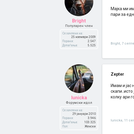
Мајка ми им
пари за едн
Bright
Популарен член
Се зачлени на:
25 ноември 2009
Пораки:
2.547
Bright
,
7 септ
Допаѓања:
5.525
Zepter
Имам и јас 
скапи..исто
колку ари г
lunicka
Форумски идол
Се зачлени на:
29 јануари 2010
Пораки:
3.946
lunicka
,
11 се
Допаѓања:
103.325
Пол:
Женски