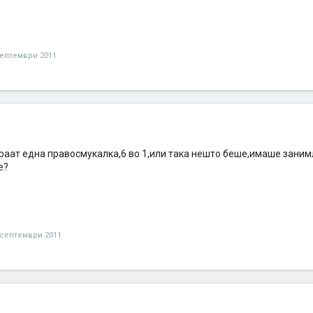
септември 2011
раат една правосмукалка,6 во 1,или така нешто беше,имаше занимл
е?
 септември 2011