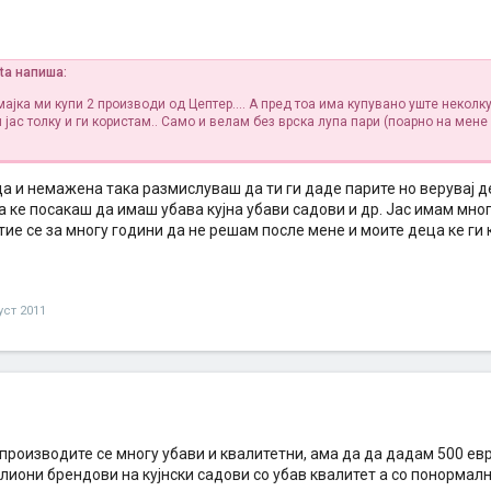
sta напиша:
ајка ми купи 2 производи од Цептер.... А пред тоа има купувано уште неколку
 јас толку и ги користам.. Само и велам без врска лупа пари
(поарно на мене 
а и немажена така размислуваш да ти ги даде парите но верувај д
 ке посакаш да имаш убава кујна убави садови и др. Јас имам мно
тие се за многу години да не решам после мене и моите деца ке ги 
уст 2011
производите се многу убави и квалитетни, ама да да дадам 500 ев
лиони брендови на кујнски садови со убав квалитет а со понормалн