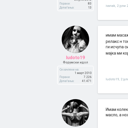
Пораки:
83
ivanak
,
2 јули 
Допаѓања:
13
имам масаж
релакс н то
ги исчупа с
мајка ми ко
ludoto19
Форумски идол
Се зачлени на:
1 март 2010
Пораки:
7.226
ludoto19
,
2 ју
Допаѓања:
41.471
Имам колек
масло, а но