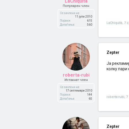
LaChiquita
Популарен член
Се зачлени на:
11 јули 2010
Пораки:
615
LaChiquita
,
7 
Допаѓања:
560
Zepter
Ја реклами
колку пари 
roberta-rubi
Истакнат член
Се зачлени на:
17 септември 2010
Пораки:
144
roberta-rubi
,
7
Допаѓања:
65
Zepter