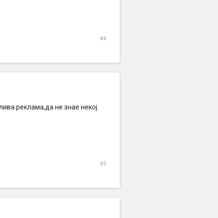
#4
ива реклама,да не знае некој
#5