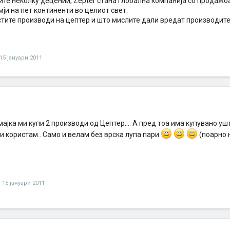
ите неколку децении, Zepter стана глобална компанија со продажб
мји на пет континенти во целиот свет.
стите производи на цептер и што мислите дали вредат производите
15 јануари 2011
ајка ми купи 2 производи од Цептер.... А пред тоа има купувано ушт
 ги користам.. Само и велам без врска лупа пари
(поарно 
,
15 јануари 2011