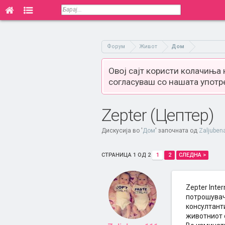
Форум
Живот
Дом
Овој сајт користи колачиња
согласуваш со нашата употр
Zepter (Цептер)
Дискусија во '
Дом
' започната од
Zaljuben
СТРАНИЦА 1 ОД 2
1
2
СЛЕДНА >
Zepter Inte
потрошувач
консултанти
животниот 