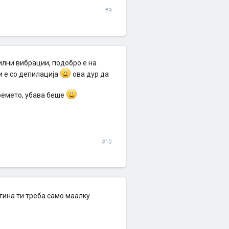
#9
лни вибрации, подобро е на
и е со депилација
ова дур да
времето, убава беше
#10
тина ти треба само маалку