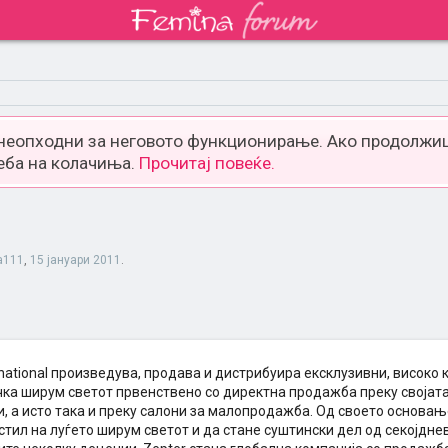
 неопходни за неговото функционирање. Ако продолжиш
еба на колачиња.
Прочитај повеќе.
a111
,
15 јануари 2011
.
rnational произведува, продава и дистрибуира ексклузивни, високо
ка ширум светот првенствено со директна продажба преку својата
, а исто така и преку салони за малопродажба. Од своето основањ
стил на луѓето ширум светот и да стане суштински дел од секојдн