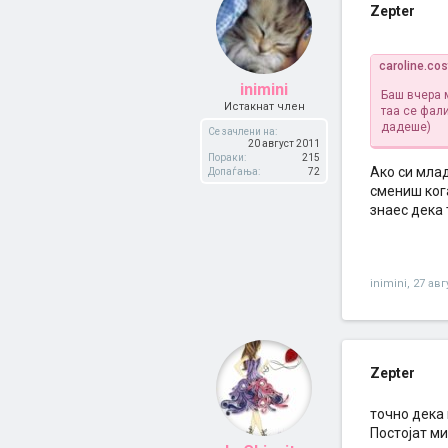
Zepter
caroline.co
inimini
Баш вчера м
Истакнат член
таа се фали
дадеше)
Се зачлени на:
20 август 2011
Пораки:
215
Ако си млад
Допаѓања:
72
смениш кога
знаес дека 
inimini
,
27 авг
Zepter
точно дека 
Постојат ми