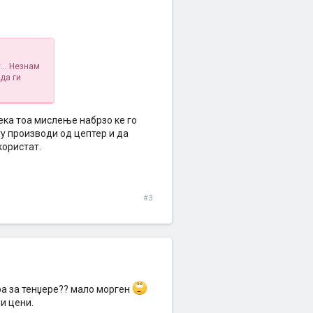
... Незнам
да ги
ека тоа мислење набрзо ке го
гу производи од цептер и да
користат.
#3
ра за тенџере?? мало морген
и цени.