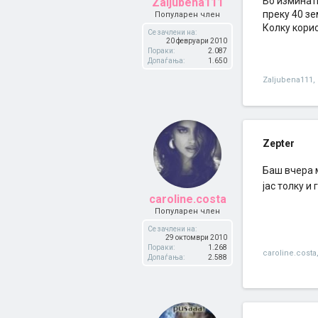
Во изминат
Zaljubena111
преку 40 зе
Популарен член
Колку кори
Се зачлени на:
20 февруари 2010
Пораки:
2.087
Допаѓања:
1.650
Zaljubena111
,
Zepter
Баш вчера м
јас толку и
caroline.costa
Популарен член
Се зачлени на:
29 октомври 2010
Пораки:
1.268
caroline.costa
Допаѓања:
2.588