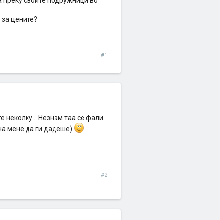
а преку своите подружници во
 за цените?
#1
е неколку... Незнам таа се фали
на мене да ги дадеше)
#2