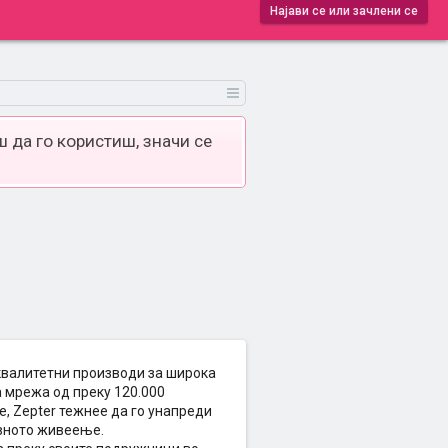
Најави се или зачлени се
 да го користиш, значи се
 квалитетни производи за широка
 мрежа од преку 120.000
е, Zepter тежнее да го унапреди
евното живеење.