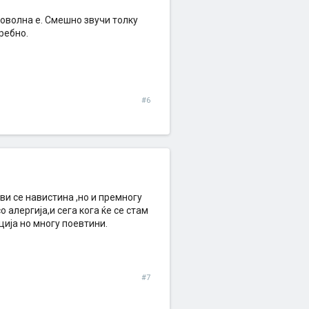
доволна е. Смешно звучи толку
требно.
#6
ви се навистина ,но и премногу
 алергија,и сега кога ќе се стам
кција но многу поевтини.
#7