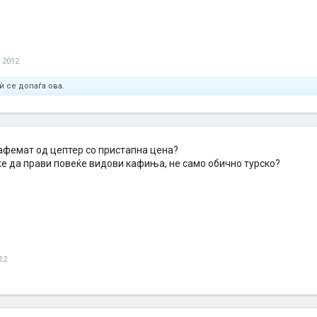
и 2012
ѝ се допаѓа ова.
кафемат од цептер со пристапна цена?
е да прави повеќе видови кафиња, не само обично турско?
12