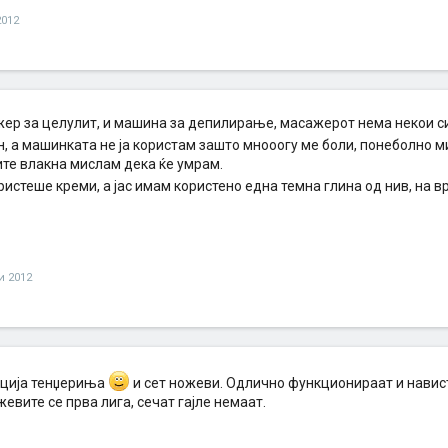
2012
ер за целулит, и машина за депилирање, масажерот нема некои си
н, а машинката не ја користам зашто мнооогу ме боли, понеболно м
ите влакна мислам дека ќе умрам.
ристеше креми, а јас имам користено една темна глина од нив, на 
ли 2012
ција тенџериња
и сет ножеви. Одлично функционираат и навис
жевите се прва лига, сечат гајле немаат.