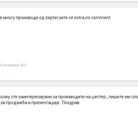
многу производи од zepter,сите се extra,no comment.
22 ноември 2011
олку сте заинтересирани за производите на цептер , пишете ми сло
 за продажба и презентација . Поздрав