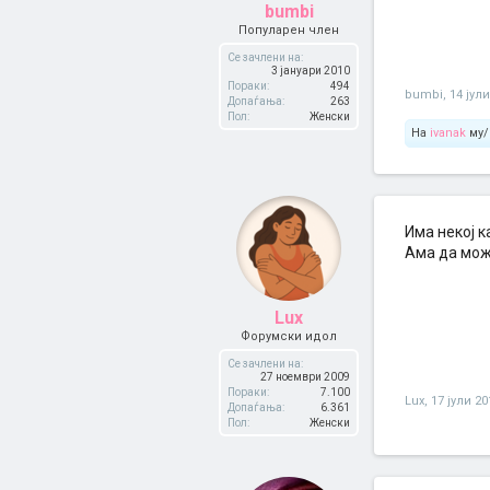
bumbi
Популарен член
Се зачлени на:
3 јануари 2010
Пораки:
494
bumbi
,
14 јул
Допаѓања:
263
Пол:
Женски
На
ivanak
му/
Има некој 
Ама да мож
Lux
Форумски идол
Се зачлени на:
27 ноември 2009
Пораки:
7.100
Lux
,
17 јули 20
Допаѓања:
6.361
Пол:
Женски