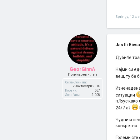
Springy
,
12 фе
Jas Ili Bivs
Ду6и4е тоа
GeorGinnA
Најми си ед
Популарен член
веш, ту бе
Се зачлени на:
20 октомври 2010
Изненадена,
Пораки:
667
ситуации
Допаѓања:
2.008
пЉус како л
24/7 а?
Чудни и не
конкретно.
Големи сте 