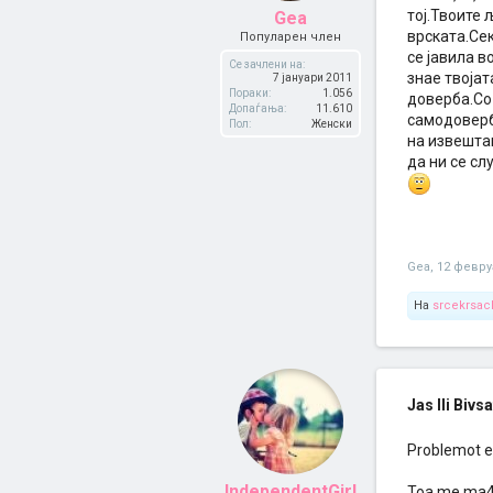
тој.Твоите 
Gea
врската.Сек
Популарен член
се јавила в
Се зачлени на:
знае твоја
7 јануари 2011
Пораки:
1.056
доверба.Со
Допаѓања:
11.610
самодоверб
Пол:
Женски
на извештаи
да ни се сл
Gea
,
12 февру
На
srcekrsac
Jas Ili Bivs
Problemot e 
IndependentGirl
Toa me ma4i.