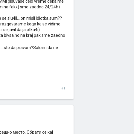
nav.Mi pisuvase celo vreme deka me
sum na fakx) sme zaedno 24/24h i
e slu4il....on misli idiotka sum??
da razgovarame koga ke se vidime
se javil da ja otka4i)
ta bivsa,no na kraj pak sme zaedno
o....sto da pravam?Sakam da ne
#1
решно место. Обрати се кај