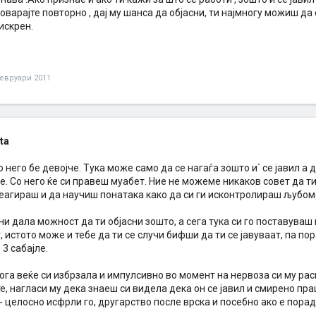
оварајте повторно , дај му шанса да објасни, ти најмногу можиш д
искрен.
евруари 2011
ata
о него бе девојче. Тука може само да се нагаѓа зошто и` се јавил а
е. Со него ќе си правеш муабет. Ние не можеме никаков совет да т
реагираш и да научиш понатака како да си ги исконтролираш љубом
 ни дала можност да ти објасни зошто, а сега тука си го поставуваш
 истото може и тебе да ти се случи бифши да ти се јавуваат, па пор
 3 сабајле.
кога веќе си избрзала и импулсивно во момент на нервоза си му раск
е, нагласи му дека знаеш си видела дека он се јавил и смирено праш
- целосно исфрли го, другарство после врска и посебно ако е поради