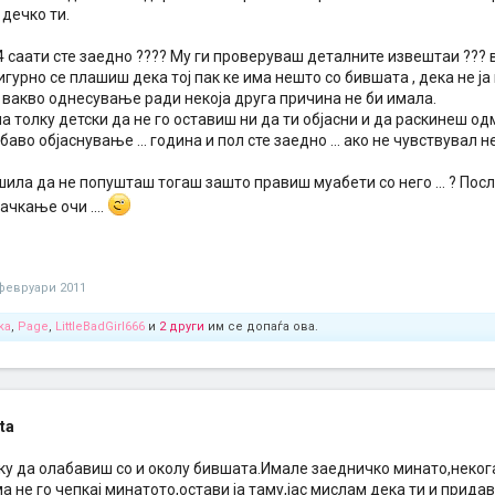
дечко ти.
 24 саати сте заедно ???? Му ги проверуваш деталните извештаи ???
Сигурно се плашиш дека тој пак ке има нешто со бившата , дека не ја
ку вакво однесување ради некоја друга причина не би имала.
а толку детски да не го оставиш ни да ти објасни и да раскинеш од
баво објаснување ... година и пол сте заедно ... ако не чувствувал 
шила да не попушташ тогаш зашто правиш муабети со него ... ? Пос
 мачкање очи ....
февруари 2011
ka
,
Page
,
LittleBadGirl666
и
2 други
им се допаѓа ова.
ata
у да олабавиш со и околу бившата.Имале заедничко минато,неког
а не го чепкај минатото,остави ја таму,јас мислам дека ти и прид