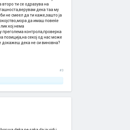
 второ ти се одразува на
сегашноста,верувам дека таа му
еби не смеел да ти каже,зашто ја
покојство,мора да имаш повеќе
лик кој нема
ку преголема контрола,проверка
а позиција,на секој од нас може
ќе докажеш дека не си виновна?
#3
oruva deka ne saka da ja vidi i