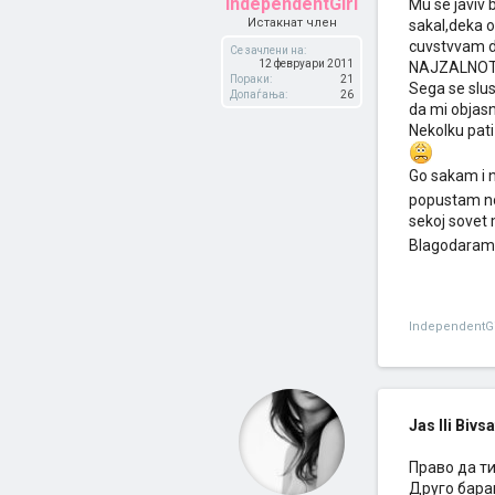
IndependentGirl
Mu se javiv 
Истакнат член
sakal,deka o
cuvstvvam de
Се зачлени на:
12 февруари 2011
NAJZALNOTO e
Пораки:
21
Sega se slus
Допаѓања:
26
da mi objasn
Nekolku pati
Go sakam i 
popustam no
sekoj sovet 
Blagodara
IndependentGi
Jas Ili Bivs
Право да ти
Друго бараш