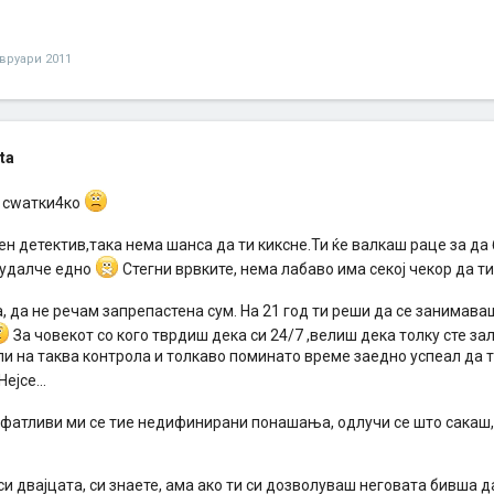
вруари 2011
ata
 сwатки4ко
ен детектив,така нема шанса да ти киксне.Ти ќе валкаш раце за да
 будалче едно
Стегни врвките, нема лабаво има секој чекор да ти 
 да не речам запрепастена сум. На 21 год ти реши да се занимава
За човекот со кого тврдиш дека си 24/7 ,велиш дека толку сте за
и на таква контрола и толкаво поминато време заедно успеал да т
Нејсе...
сфатливи ми се тие недифинирани понашања, одлучи се што сакаш,
си двајцата, си знаете, ама ако ти си дозволуваш неговата бивша 