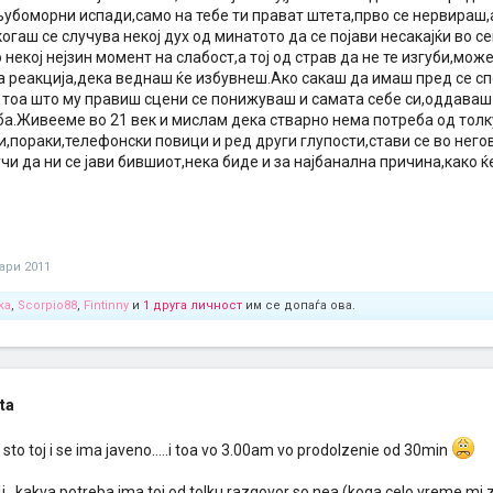
љубоморни испади,само на тебе ти прават штета,прво се нервираш,а
огаш се случува некој дух од минатото да се појави несакајќи во 
о некој нејзин момент на слабост,а тој од страв да не те изгуби,мож
та реакција,дека веднаш ќе избувнеш.Ако сакаш да имаш пред се с
 тоа што му правиш сцени се понижуваш и самата себе си,оддаваш 
а.Живееме во 21 век и мислам дека стварно нема потреба од тол
,пораки,телефонски повици и ред други глупости,стави се во негов
учи да ни се јави бившиот,нека биде и за најбанална причина,како 
ари 2011
ka
,
Scorpio88
,
Fintinny
и
1 друга личност
им се допаѓа ова.
ata
sto toj i se ima javeno.....i toa vo 3.00am vo prodolzenie od 30min
..kakva potreba ima toj od tolku razgovor so nea (koga celo vreme mi zb