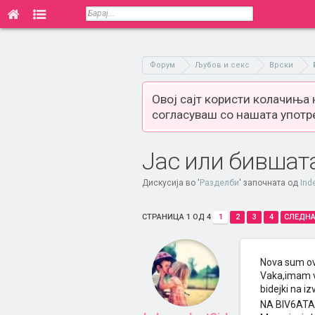
Форум
Љубов и секс
Врски
Овој сајт користи колачиња
согласуваш со нашата употр
Јас или бившат
Дискусија во '
Разделби
' започната од
Ind
СТРАНИЦА 1 ОД 4
1
2
3
4
СЛЕДНА
Nova sum ovd
Vaka,imam v
bidejki na i
NA BIV6ATA!