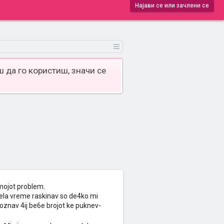
Најави се или зачлени се
 да го користиш, значи се
 mojot problem.
ela vreme raskinav so de4ko mi
doznav 4ij be6e brojot ke puknev-