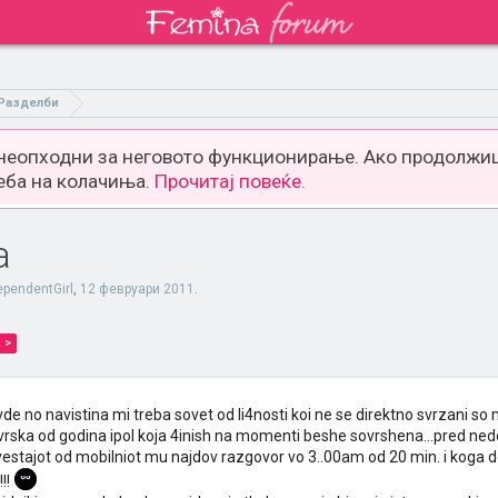
Разделби
 неопходни за неговото функционирање. Ако продолжиш
еба на колачиња.
Прочитај повеќе.
а
ependentGirl
,
12 февруари 2011
.
 >
e no navistina mi treba sovet od li4nosti koi ne se direktno svrzani so
rska od godina ipol koja 4inish na momenti beshe sovrshena...pred ned
zvestajot od mobilniot mu najdov razgovor vo 3..00am od 20 min. i koga 
!!