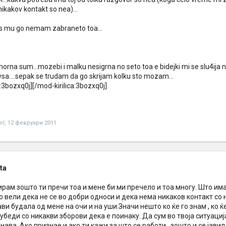
kakov kontakt so nea)...
as mu go nemam zabraneto toa...
orna sum...mozebi i malku nesigrna no seto toa e bidejki mi se slu4ija ne
sa....sepak se trudam da go skrijam kolku sto mozam...
a:3bozxq0j][/mod-kirilica:3bozxq0j]
rl
,
12 февруари 2011
ata
ирам зошто ти пречи тоа и мене би ми пречело и тоа многу. Што им
 вели дека не се во добри односи и дека нема никаков контакт со 
ави будала од мене на очи и на уши.Значи нешто ко ќе го знам , ко
 убеди со никакви зборови дека е поинаку. Да сум во твоја ситуациј
нава .Ако признае и ако ти кажи за што се работи , зошто и се јави