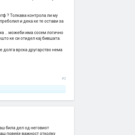
 втф ? Толкава контрола ли му
 преболил и дека ке те остави за
ма ... можеби има сосем логично
нешто ке си отидел кај бившата.
ле долга врска другарство нема
#2
аш била дел од неговиот
аваш повеќе важност отколку