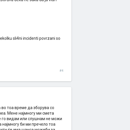
kolku sli4ni incidenti povrzani so
#4
а во тоа време да зборува со
неа. Мене најмногу ми смета
 ќе го видам или слушнам не можи
а најмногу би ми пречело тоа
л итн ќе има шанса можеби за