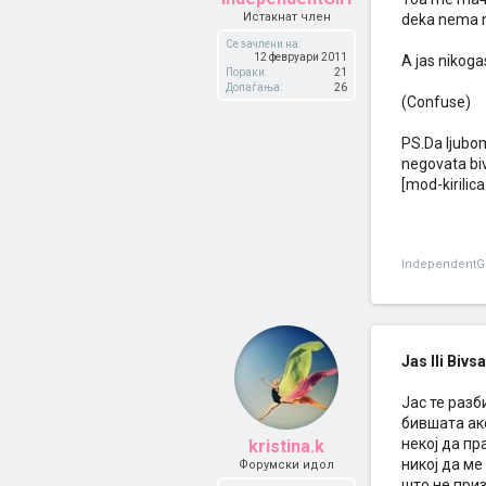
Истакнат член
deka nema ni
Се зачлени на:
12 февруари 2011
A jas nikog
Пораки:
21
Допаѓања:
26
(Confuse)
PS.Da ljubom
negovata biv
[mod-kirilic
IndependentGi
Jas Ili Bivs
Јас те разб
бившата ако
некој да пр
kristina.k
никој да ме
Форумски идол
што не приз