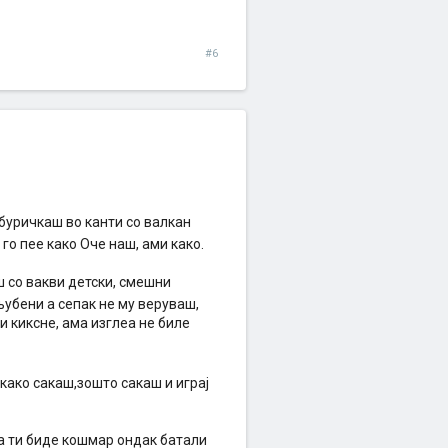
#6
 буричкаш во канти со валкан
го пее како Оче наш, ами како.
ш со вакви детски, смешни
љубени а сепак не му веруваш,
и киксне, ама изглеа не биле
како сакаш,зошто сакаш и играј
да ти биде кошмар ондак батали