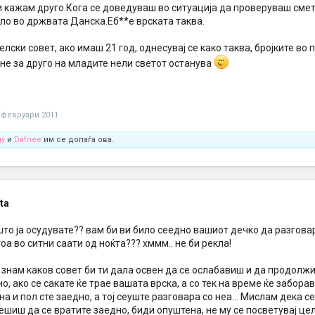
и кажам друго.Кога се доведуваш во ситуација да проверуваш смет
уло во држвата Данска.Еб**е врската таква.
телски совет, ако имаш 21 год, однесувај се како таква, бројките во
не за друго на младите нели светот останува
 февруари 2011
gy
и
Dafnee
им се допаѓа ова.
ata
то ја осудувате?? вам би ви било сеедно вашиот дечко да разгова
оа во ситни саати од ноќта??? хммм.. не би рекла!
 знам каков совет би ти дала освен да се ослабавиш и да продолжи
о, ако се сакате ќе трае вашата врска, а со тек на време ќе забора
а и пол сте заедно, а тој сеуште разговара со неа... Мислам дека с
ешиш да се вратите заедно, биди опуштена, не му се посветувај це