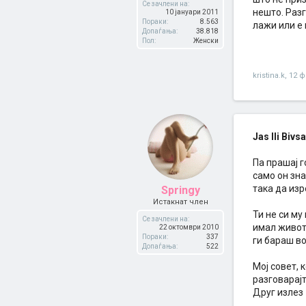
Се зачлени на:
нешто. Разг
10 јануари 2011
Пораки:
8.563
лажи или е 
Допаѓања:
38.818
Пол:
Женски
kristina.k
,
12 ф
Jas Ili Bivs
Па прашај г
само он зна
така да из
Springy
Истакнат член
Ти не си му
Се зачлени на:
имал живот,
22 октомври 2010
Пораки:
337
ги бараш во
Допаѓања:
522
Мој совет, 
разговарајт
Друг излез 