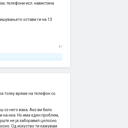
ки, телефони исл. навистина
 пишувањето остави ги на 13
#7
ра толку време на телефон со
ш со него вака. Ако ви било
ви на неа. Но има еден проблем,
еуште не ја заборавил целосно.
лосно. Од искуство ти кажувам