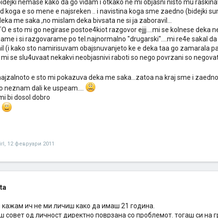
bidejki nemase kako da go vidam i otkako ne mi objasni nisto mu raski
d koga e so mene e najsreken .. i navistina koga sme zaedno (bidejki 
ka me saka ,no mislam deka bivsata ne si ja zaboravil...
 sto mi go negirase postoe4kiot razgovor ejjj....mi se kolnese deka ne s
ame i si razgovarame po tel.najnormalno "drugarski"....mi re4e sakal 
il (i kako sto namirisuvam obajsnuvanjeto ke e deka taa go zamarala pa i 
 mi se slu4uvaat nekakvi neobjasnivi raboti so nego povrzani so negova
najzalnoto e sto mi pokazuva deka me saka...zatoa na kraj sme i zaedn
 neznam dali ke uspeam....
mi bi dosol dobro
m
rl
,
12 февруари 2011
ata
 кажам ич не ми личиш како да имаш 21 година.
 совет од личност директно поврзана со проблемот. тогаш си на г