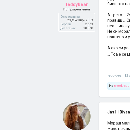
бившата на 
teddybear
Популарен член
А трето ...
Се зачлени на:
правиш ... 
28 декември 2009
Пораки:
2.679
неа ... ина
Допаѓања:
10.370
Не си морал
поштено и у
А ако си ре
... Тоа е се
teddybear
,
12 
На
srcekrsac
Jas Ili Bivs
Мораш малк
живот,ок,ам