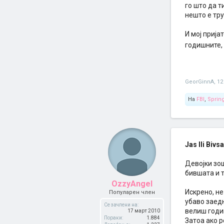
го што да т
нешто е тр
И мој прија
годишните, 
GeorGinnA
,
12
На
FBI
,
Sprin
Jas Ili Bivs
Девојки зош
бившата и т
OzzyAngel
Искрено, не
Популарен член
убаво заедн
Се зачлени на:
велиш годин
17 март 2010
Пораки:
1.884
Затоа ако р