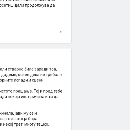
а осетиш дали продолжува да
#5
 дали стварно било заради тоа,
и дадеме, освен дека не требало
орните испади и сцени.
 истото прашање. Тој и пред тебе
ади некоја икс причина и ти да
инала, јави му се и
ај го зошто ја бара.
 некој трет, многу тешко.