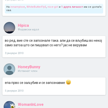
На
innamylove
,
WhiteButterFly5
,
nice-girl
и
1 друга личност
им се допаѓа
ова.
Hipica
Форумски идол
во ред, вие сте се запознале така. али да се вљубиш во некој
само затоа што си пишувал со него? јас не верувам
3 јануари 2010
HoneyBunny
Истакнат член
eпа прво се заљубив и се запознавме
5 јануари 2010
WomanInLove