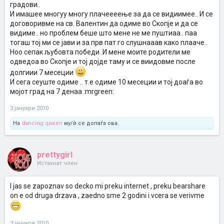
градови..
И имашее многуу многу плачеееење за да се видиимее.. И се
договоривме на св. Валентин да одиме во Скопје и да се
видиме.. но проблем беше што мене не ме пуштиаа.. паа
тогаш тој ми се јави и за прв пат го слушнааав како плааче..
Ноо сепак љубовта победи .И мене моите родители ме
одведоа во Скопје и тој дојде таму и се виидовме после
долгиии 7 месеции
И сега сеуште одиме .. т.е одиме 10 месеции и тој доаѓа во
мојот град на 7 денаа :mrgreen:
3 јануари 2010
На
dancing.queen
му/ѝ се допаѓа ова.
prettygirl
Истакнат член
I jas se zapoznav so decko mi preku internet , preku bearshare
on e od druga drzava , zaedno sme 2 godini i vcera se verivme
3 јануари 2010