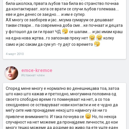
била школска, првата љубов таа била во странство почнаа
да контактираат...кога се врати се случи љубов големааа....
еве и ден денес се заедно..... и им е супер.
АХ многу се зазборев и јас...мсума сумарум се дешаваат
такви ствари.... па современа доба сме....ке почнаат и децата
у фотошоп да си ги праат ЧД
се шалам..... и јас имам краш
на една нова жртва...го запознав преку нет
колку
само и јас сакам да сум уп -ту дејт со времето
4 март 2010
emce-kremce
Истакнат член
Според мене многу е нормално во денешницава тоа, затоа
што како што кажав и претходно, многумина половина од
своето слободно време го поминуваат на нет, а со тоа
секојдневно се остваруваат нови контакти и не е чудно да
меѓу сите нив пронајдеме некој што најмногу ќе ни го
привлече вниманието. И така почнува се
Но, по некоја
случајност на нет можеме да пронајдеме личности, до кои
многу тешко можеме да дојдеме во живо па ете уште еден