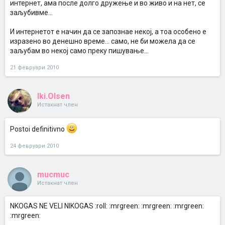
интернет, ама после долго дружење и во живо и на нет, се
заљубивме...
И интернетот е начин да се запознае некој, а тоа особено е
изразено во денешно време... само, не би можела да се
заљубам во некој само преку пишување...
21 февруари 2010
Iki.Olsen
Истакнат член
Postoi definitivno
24 февруари 2010
mucmuc
Истакнат член
NKOGAS NE VELI NIKOGAS :roll: :mrgreen: :mrgreen: :mrgreen:
:mrgreen: