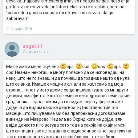
devojka...najubavi 8 meseci gi imav so nego,ali se desi neso dr ja
preterav, ne mozev da prifatan nekoi rab i mi raskina, pomina
tocno edna godina i seuste mi e krivo i ne mozam da go
zaboravam...
11 јануари 2010
angel.11
Истакнат член
Ми се има и мене скучено
ops:
ops:
ops:
ops:
ops: Незнам некогаш е многу полесно да се исповедаш на
некој што не го знаеш и да почнеш да градиш нешто од нула
што се вика. Имаше емоции и сл, али за жал само од моја
страна... типот у исто време се допишивал уште со мн други
девојки, ама финта е што не сме во иста држава а сме од ист
град онака... едвај чекам да го видам фејс ту фејс кога ке
дојде, и да видам како ке реагира. ЕДноставно тие 5-6
месеци што пишувавме ми беа препрекасни договаравме
викенди на Маврово, Недела во Охрид кога ке дојде, али
вајда дечкото и го ветува сето тоа на секоја на скајп и мсн
што си пишат. јас не падав на сладкоречноста негова туку на
тоа што конечно чуствував некој близок....ете не било