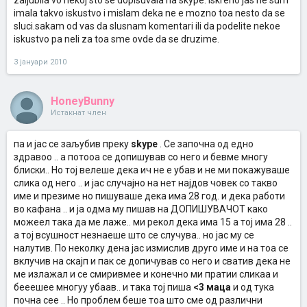
zaljubila vo nekoj sto se dopisuvala na skype. iskreno jas ne sum
imala takvo iskustvo i mislam deka ne e mozno toa nesto da se
sluci.sakam od vas da slusnam komentari ili da podelite nekoe
iskustvo pa neli za toa sme ovde da se druzime.
3 јануари 2010
HoneyBunny
Истакнат член
па и јас се заљубив преку
skype
. Се започна од едно
здравоо .. а потооа се допишував со него и бевме многу
блиски.. Но тој велеше дека ич не е убав и не ми покажуваше
слика од него .. и јас случајно на нет најдов човек со такво
име и презиме но пишуваше дека има 28 год. и дека работи
во кафана .. и ја одма му пишав на ДОПИШУВАЧОТ како
можеел така да ме лаже.. ми рекол дека има 15 а тој има 28 ..
а тој всушност незнаеше што се случува.. но јас му се
налутив. По неколку дена јас измислив друго име и на тоа се
вклучив на скајп и пак се допичував со него и сватив дека не
ме излажал и се смиривмее и конечно ми пратии сликаа и
бееешее многуу убаав.. и така тој пиша
<3 маца
и од тука
почна сее .. Но проблем беше тоа што сме од различни