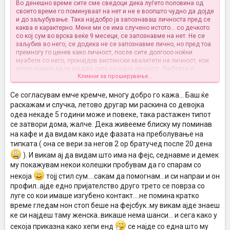
Во денешно време сите сме сведоци дека луѓето половина од
своето време го поминуваат на нет и не е воопшто чудно да дојде
и до заљубување. Така најдобро ја запознаваш личноста пред се
каква е карактерно. Мене ми се има случено истото... со дечкото
со кој сум во врска веќе 9 месеци, се запознавме на нет. Не се
заљубив во него, се додека не се запознавме лично, но пред тоа
премногу го ценев како личност, после сите долгооо ноќни
муабети со него, пронајдов вистински квалитети на личност, кои
ретко можев да ги најдам сите во една личност. Љубовта е
Кликни за проширување...
случајна и може да ја најдеш секаде, дури и на нет
Се согласувам емче кремче, многу добро го кажа... Баш ќе
раскажам и случка, летово другар ми раскина со девојка
одеа некаде 5 години може и повеке, така растажен типот
се затвори дома, жалче. Дека живееме блиску му поминав
на кафе и да видам како иде фазата на преболување на
типката ( она се вери за негов 2 ор братучед после 20 дена
). И викам ај да видам што има на фејс, седнавме и демек
му покажувам некои колешки пробувам да го спарам со
некоја
тојј стил сум....сакам да помогнам...и си напраи и он
профил..ајде едно пријателство друго трето се поврза со
луге со кои имаше изгубено контакт....не помина кратко
време гледам нон стоп беше на фејсбук..му викам ајде знаеш
ке си најдеш таму женска..викаше нема шанси... и сега како у
секоја приказна како хепи енд
се најде со една што му