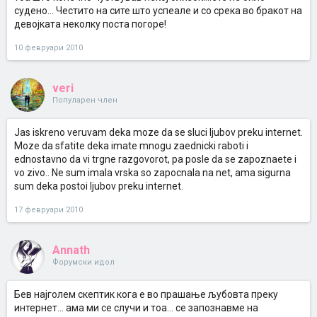
судено... Честито на сите што успеале и со срека во бракот на
девојката неколку поста погоре!
10 февруари 2010
veri
Популарен член
Jas iskreno veruvam deka moze da se sluci ljubov preku internet.
Moze da sfatite deka imate mnogu zaednicki raboti i
ednostavno da vi trgne razgovorot, pa posle da se zapoznaete i
vo zivo.. Ne sum imala vrska so zapocnala na net, ama sigurna
sum deka postoi ljubov preku internet.
17 февруари 2010
Annath
Форумски идол
Бев најголем скептик кога е во прашање љубовта преку
интернет... ама ми се случи и тоа... се запознавме на