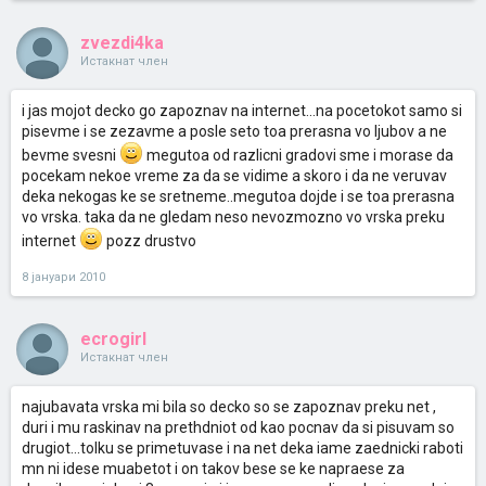
zvezdi4ka
Истакнат член
i jas mojot decko go zapoznav na internet...na pocetokot samo si
pisevme i se zezavme a posle seto toa prerasna vo ljubov a ne
bevme svesni
megutoa od razlicni gradovi sme i morase da
pocekam nekoe vreme za da se vidime a skoro i da ne veruvav
deka nekogas ke se sretneme..megutoa dojde i se toa prerasna
vo vrska. taka da ne gledam neso nevozmozno vo vrska preku
internet
pozz drustvo
8 јануари 2010
ecrogirl
Истакнат член
najubavata vrska mi bila so decko so se zapoznav preku net ,
duri i mu raskinav na prethdniot od kao pocnav da si pisuvam so
drugiot...tolku se primetuvase i na net deka iame zaednicki raboti
mn ni idese muabetot i on takov bese se ke napraese za