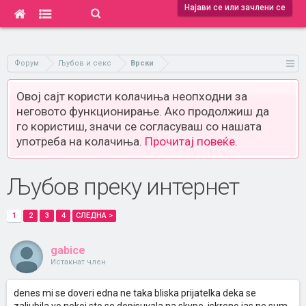
Најави се или зачлени се
Форум
Љубов и секс
Врски
Овој сајт користи колачиња неопходни за
неговото функционирање. Ако продолжиш да
го користиш, значи се согласуваш со нашата
употреба на колачиња.
Прочитај повеќе.
Љубов преку интернет
1
2
3
4
СЛЕДНА >
gabice
Истакнат член
denes mi se doveri edna ne taka bliska prijatelka deka se