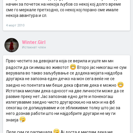
начин за почеток на некоја љубов со некој кој долго време
сме го меркале претходно, со некој кој порано сме имале
некоја авантура и сл.
4 март 2010
Winter.Girl
Истакнат член
Прво честито за девојката која се верила и уште мн мн
радости да си имаш во животот
Второ јас никогаш не сум
верувала во такво заљубување се додека мојата најдобра
другарка не запозна еден дечко на мсн сега веќе не се
заедно но поентата ми беше дека сфатив дека е можно
Истотака мислам дека односот на две личности може да се
развие преку нет.Јас запознав едно дете и понекогаш
излегувавме заедно чисто другарски,но на мсн и на фб
секогаш се допишувавме и се зближивме толку што јас за
него дознав работи што ни најдобрите другари не му ги
знаеја
Леле сум се распишала
Ај доста е мислам дека ме