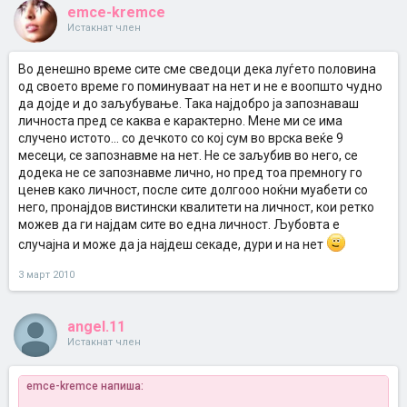
emce-kremce
Истакнат член
Во денешно време сите сме сведоци дека луѓето половина
од своето време го поминуваат на нет и не е воопшто чудно
да дојде и до заљубување. Така најдобро ја запознаваш
личноста пред се каква е карактерно. Мене ми се има
случено истото... со дечкото со кој сум во врска веќе 9
месеци, се запознавме на нет. Не се заљубив во него, се
додека не се запознавме лично, но пред тоа премногу го
ценев како личност, после сите долгооо ноќни муабети со
него, пронајдов вистински квалитети на личност, кои ретко
можев да ги најдам сите во една личност. Љубовта е
случајна и може да ја најдеш секаде, дури и на нет
3 март 2010
angel.11
Истакнат член
emce-kremce напиша: