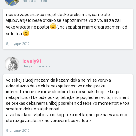
Истакнат член
i jas se zapoznav so mojot decko preku msn, samo sto
vljubuvanjeto bese otkako se zapoznavme vo zivo, ali za zal
veke vrskata ne postoi
(, no sepak si imam dragi spomeni od
seto toa
5 јануари 2010
lovely91
Популарен член
vo sekoj slucaj mozam da kazam deka ne mi se veruva
ednostavno da se vlubi nekoja licnost vo nekoj preku
internet..mene ne mi se slucilom toa no sepak drugo e koga
nekoja licnost ke bide pokraj tebe,ke te pogledne i vo toj moment
se osekas deka nema nikoj posreken od tebe vo momentot.e toa
smetam deka e zaljubenost
a za toa da se vljubis vo nekoj preku net koj ne go znaes a samo
ste razgovarale...nz ne veruvam bas vo toa :/
5 јануари 2010