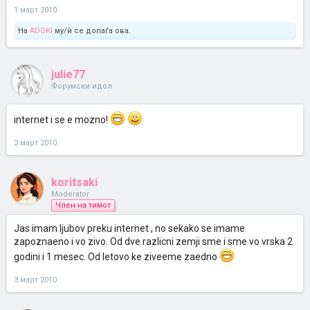
1 март 2010
На
ADOKI
му/ѝ се допаѓа ова.
julie77
Форумски идол
internet i se e mozno!
2 март 2010
koritsaki
Moderator
Член на тимот
Jas imam ljubov preku internet , no sekako se imame
zapoznaeno i vo zivo. Od dve razlicni zemji sme i sme vo vrska 2
godini i 1 mesec. Od letovo ke ziveeme zaedno
3 март 2010