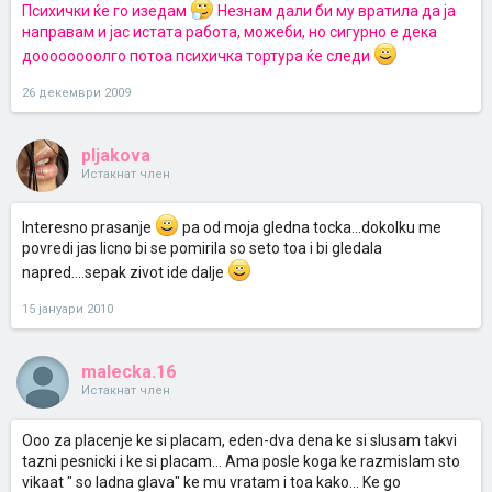
Психички ќе го изедам
Незнам дали би му вратила да ја
направам и јас истата работа, можеби, но сигурно е дека
доооооооолго потоа психичка тортура ќе следи
26 декември 2009
pljakova
Истакнат член
Interesno prasanje
pa od moja gledna tocka...dokolku me
povredi jas licno bi se pomirila so seto toa i bi gledala
napred....sepak zivot ide dalje
15 јануари 2010
malecka.16
Истакнат член
Ooo za placenje ke si placam, eden-dva dena ke si slusam takvi
tazni pesnicki i ke si placam... Ama posle koga ke razmislam sto
vikaat " so ladna glava" ke mu vratam i toa kako... Ke go