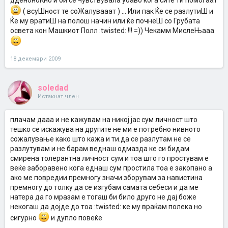
дденоноЌно и би се чувствувала убаво кога сите ти помогаат
( всуШност те соЖалувааат ) ... Или пак Ќе се разлутиШ и
Ќе му вратиШ на полош начин или ќе почнеШ со Грубата
освета кон Машкиот Полл :twisted: !!! =)) Чекамм МислеЊааа
18 декември 2009
soledad
Истакнат член
плачам дааа и не кажувам на никој јас сум личност што
тешко се искажува на другите не ми е потребно нивното
сожалување како што кажа и ти.да се разлутам не се
разлутувам и не барам веднаш одмазда ке си бидам
смирена толерантна личност сум и тоа што го простувам е
веќе заборавено кога еднаш сум простила тоа е закопано а
ако ме повредии премногу значи зборувам за навистина
премногу до толку да се изгубам самата себеси и да ме
натера да го мразам е тогаш би било друго не дај боже
некогаш да дојде до тоа :twisted: ке му враќам полека но
сигурно
и дупло повеќе