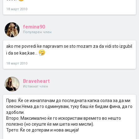
18 март 2010
femina90
Популарен член
ako me povredi ke napravam se sto mozam za da vidi sto izgubil
i da se kae,kae...
18 март 2010
Braveheart
Истакнат член
Прво: Ќе се изнаплачам до последната капка солза за да ми
олесни.Нема да го одминувам, туку баш ќе бидам фина, да го
здоболи.
Второ: Максимално ќе го искористам времето во нешто
полезно (но сеуште ќе ми шета низ мисли).
Трето: Ќе се дотерам и нова акција!