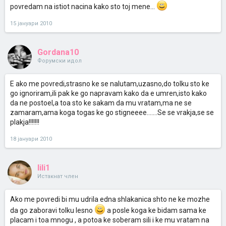
povredam na istiot nacina kako sto toj mene...
15 јануари 2010
Gordana10
Форумски идол
E ako me povredi,strasno ke se nalutam,uzasno,do tolku sto ke
go ignoriram,ili pak ke go napravam kako da e umren,isto kako
da ne postoel,a toa sto ke sakam da mu vratam,ma ne se
zamaram,ama koga togas ke go stigneeee.......Se se vrakja,se se
plakja!!!!!!!
18 јануари 2010
lili1
Истакнат член
Ako me povredi bi mu udrila edna shlakanica shto ne ke mozhe
da go zaboravi tolku lesno
a posle koga ke bidam sama ke
placam i toa mnogu , a potoa ke soberam sili i ke mu vratam na