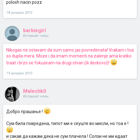
polosh nacin pozz.
18 јануари 2010
barbiegirl
Истакнат член
Nikogas ne ostavam da sum samo jas povredenata! Vrakam i toa
so dupla mera. Moze i da imam momenti na zalenje ama kratko
traat i brzo se fokusiram na drugi stvari (ili deckovci)!
19 јануари 2010
Malechk0
Истакнат член
Добро прашање !
Сум била повредена, типот ми е сеуште во мисли, но тоа е !
и сакав да кажам дека не сум плачела ! Солзи не ми идаат