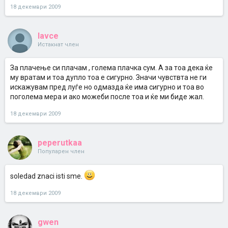
18 декември 2009
lavce
Истакнат член
За плачење си плачам , голема плачка сум. А за тоа дека ќе
му вратам и тоа дупло тоа е сигурно. Значи чувствта не ги
искажувам пред луѓе но одмазда ќе има сигурно и тоа во
поголема мера и ако можеби после тоа и ќе ми биде жал.
18 декември 2009
peperutkaa
Популарен член
soledad znaci isti sme.
18 декември 2009
gwen