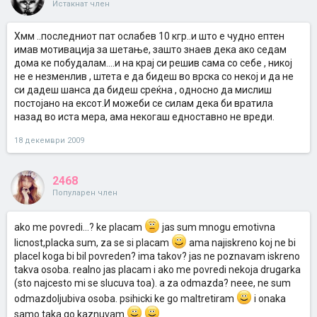
Истакнат член
Хмм ..последниот пат ослабев 10 кгр..и што е чудно ептен
имав мотивација за шетање, зашто знаев дека ако седам
дома ке побудалам....и на крај си решив сама со себе , никој
не е незменлив , штета е да бидеш во врска со некој и да не
си дадеш шанса да бидеш среќна , односно да мислиш
постојано на ексот.И можеби се силам дека би вратила
назад во иста мера, ама некогаш едноставно не вреди.
18 декември 2009
2468
Популарен член
ako me povredi...? ke placam
jas sum mnogu emotivna
licnost,placka sum, za se si placam
ama najiskreno koj ne bi
placel koga bi bil povreden? ima takov? jas ne poznavam iskreno
takva osoba. realno jas placam i ako me povredi nekoja drugarka
(sto najcesto mi se slucuva toa). a za odmazda? neee, ne sum
odmazdoljubiva osoba. psihicki ke go maltretiram
i onaka
samo taka go kaznuvam