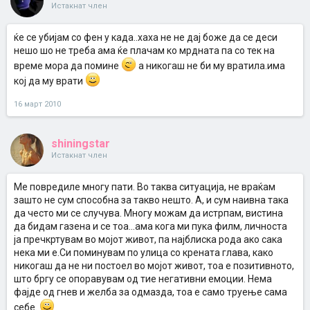
Истакнат член
ќе се убијам со фен у када..хаха не не дај боже да се деси
нешо шо не треба ама ќе плачам ко мрдната па со тек на
време мора да помине
а никогаш не би му вратила.има
кој да му врати
16 март 2010
shiningstar
Истакнат член
Ме повредиле многу пати. Во таква ситуација, не враќам
зашто не сум способна за такво нешто. А, и сум наивна така
да често ми се случува. Многу можам да истрпам, вистина
да бидам газена и се тоа...ама кога ми пука филм, личноста
ја пречкртувам во мојот живот, па најблиска рода ако сака
нека ми е.Си поминувам по улица со крената глава, како
никогаш да не ни постоел во мојот живот, тоа е позитивното,
што бргу се опоравувам од тие негативни емоции. Нема
фајде од гнев и желба за одмазда, тоа е само труење сама
себе.