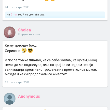
24 декември 2009
На
Gmai
му/ѝ се допаѓа ова.
Shelea
Форумски идол
Ќе му треснам бокс.
Сериозно
И после тоа ќе плачам, ќе се себе-жалам, ќе кукам, никој
нема да ме поднесува, ама на крај ќе си најдам некоја
занимација, креативно трошење на времето, нов момак
можда и ќе си продолжам со животот.
26 декември 2009
Anonymous