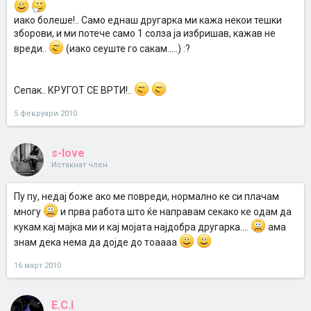
иако болеше!.. Само еднаш другарка ми кажа некои тешки
зборови, и ми потече само 1 солза ја избришав, кажав не
вреди..
(иако сеуште го сакам.....) :?
Сепак.. КРУГОТ СЕ ВРТИ!..
5 февруари 2010
s-love
Истакнат член
Пу пу, недај боже ако ме повреди, нормално ке си плачам
многу
и прва работа што ќе направам секако ке одам да
кукам кај мајка ми и кај мојата најдобра другарка....
ама
знам дека нема да дојде до тоаааа
16 март 2010
E.C.I