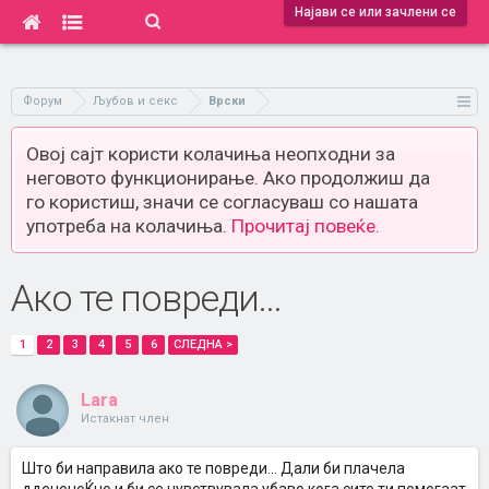
Најави се или зачлени се
Форум
Љубов и секс
Врски
Овој сајт користи колачиња неопходни за
неговото функционирање. Ако продолжиш да
го користиш, значи се согласуваш со нашата
употреба на колачиња.
Прочитај повеќе.
Ако те повреди...
1
2
3
4
5
6
СЛЕДНА >
Lara
Истакнат член
Што би направила ако те повреди... Дали би плачела