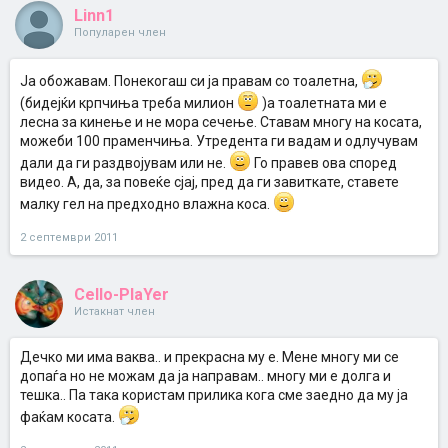
Linn1
Популарен член
Ја обожавам. Понекогаш си ја правам со тоалетна,
(бидејќи крпчиња треба милион
)а тоалетната ми е
лесна за кинење и не мора сечење. Ставам многу на косата,
можеби 100 праменчиња. Утредента ги вадам и одлучувам
дали да ги раздвојувам или не.
Го правев ова според
видео. А, да, за повеќе сјај, пред да ги завиткате, ставете
малку гел на предходно влажна коса.
2 септември 2011
Cello-PlaYer
Истакнат член
Дечко ми има ваква.. и прекрасна му е. Мене многу ми се
допаѓа но не можам да ја направам.. многу ми е долга и
тешка.. Па така користам прилика кога сме заедно да му ја
фаќам косата.