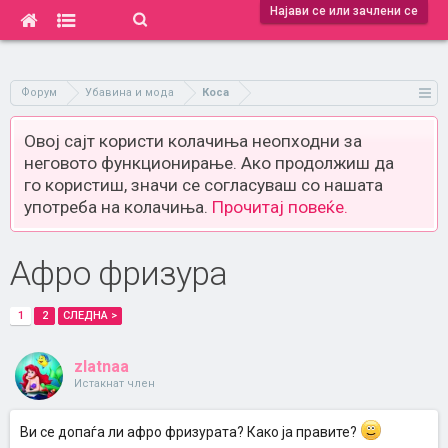
Најави се или зачлени се
Форум
Убавина и мода
Коса
Овој сајт користи колачиња неопходни за
неговото функционирање. Ако продолжиш да
го користиш, значи се согласуваш со нашата
употреба на колачиња.
Прочитај повеќе.
Афро фризура
1
2
СЛЕДНА >
zlatnaa
Истакнат член
Ви се допаѓа ли афро фризурата? Како ја правите?