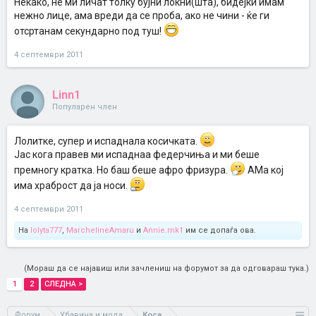
Некако, не ми личат толку бујни локни(шта), бидејќи имам
нежно лице, ама вреди да се проба, ако не чини - ќе ги
отсртанам секундарно под туш!
4 септември 2011
Linn1
Популарен член
Лолитке, супер и испаднала косичката.
Јас кога правев ми испаднаа федерчиња и ми беше
премногу кратка. Но баш беше афро фризура.
АМа кој
има храброст да ја носи.
4 септември 2011
На
lolyta777
,
MarchelineAmaru
и
Annie.mk1
им се допаѓа ова.
(Мораш да се најавиш или зачлениш на форумот за да одговараш тука.)
1
2
СЛЕДНА >
Форум
Убавина и мода
Коса