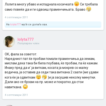
супер е
Лолита многу убаво и испаднала косичката
Си требала
Инаку вчера и ја правев на сестра ми, ама таа има коса до
половина, излегоа преубави локни, баш афро фризура...многу и`
само повеќе да и ги одвоиш праменчињата.. Браво
беше убава косата, штета што немам слика да постирам.
4 септември 2011
Кога бевме мали се виткавме со крпчиња ама оваа техника дава
повиткани и поубави локни.
На
lolyta777
му/ѝ се допаѓа ова.
lolyta777
Популарен член
ОК, фала за советот.
Наредниот пат ќе пробам помали праменчиња да земам,
мислам дека така би била поубава, ќе пробам, па ќе кажам.
Инаку пред да и` ја виткам, косата ја мокрев со малку
водичка, ја оставив да седи така виткана 2 саати (ме удави
кога ќе ја одвиткам
)и ја засушив неколку минутки.
Дали ако се брзам на пр. може и пократко да стои
навиткана.
4 септември 2011