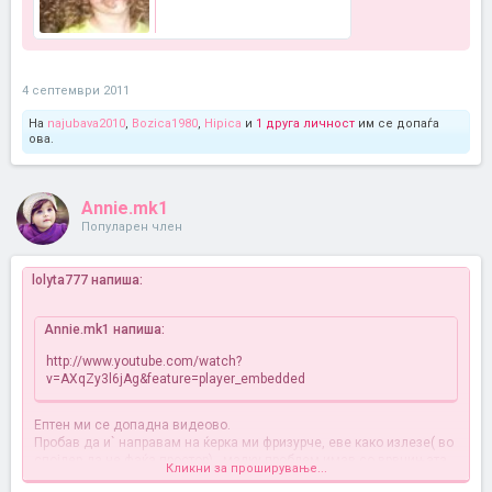
4 септември 2011
На
najubava2010
,
Bozica1980
,
Hipica
и
1 друга личност
им се допаѓа
ова.
Annie.mk1
Популарен член
lolyta777 напиша:
Annie.mk1 напиша:
http://www.youtube.com/watch?
v=AXqZy3l6jAg&feature=player_embedded
Ептен ми се допадна видеово.
Пробав да и` направам на ќерка ми фризурче, еве како излезе( во
спојлер да не фаќа простор)...малку проблем имав со врвчињата,
Кликни за проширување...
остра и` е косата и нејќеше да соработува....ама како за првпат