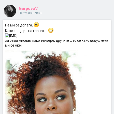
GarpovaV
Популарен член
Не ми се допаѓа.
Како тенџере на главата.
за оваа мислам како тенџере, другите што се како
попуштени
ми се океј.