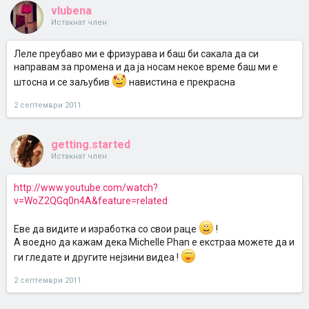
vlubena
Истакнат член
Леле преубаво ми е фризурава и баш би сакала да си
направам за промена и да ја носам некое време баш ми е
штосна и се заљубив
навистина е прекрасна
2 септември 2011
getting.started
Истакнат член
http://www.youtube.com/watch?
v=WoZ2QGq0n4A&feature=related
Еве да видите и изработка со свои раце
!
А воедно да кажам дека Michelle Phan е екстраа можете да и
ги гледате и другите нејзини видеа !
2 септември 2011