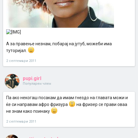
А за правење незнам, побарај на јутуб, можеби има
туторијал.
2 септември 2011
pupi.girl
Популарен член
Па ако некогаш посакам да имам гнездо на главата можи и
ќе си направам афро фризура
на фризер се прави оваа
не знам како поинаку
2 септември 2011