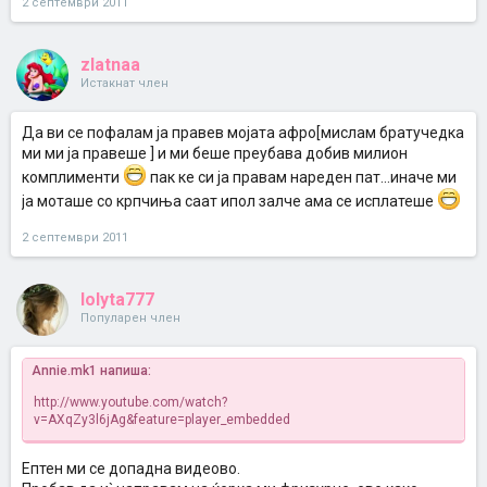
2 септември 2011
zlatnaa
Истакнат член
Да ви се пофалам ја правев мојата афро[мислам братучедка
ми ми ја правеше ] и ми беше преубава добив милион
комплименти
пак ке си ја правам нареден пат...иначе ми
ја моташе со крпчиња саат ипол залче ама се исплатеше
2 септември 2011
lolyta777
Популарен член
Annie.mk1 напиша:
http://www.youtube.com/watch?
v=AXqZy3l6jAg&feature=player_embedded
Ептен ми се допадна видеово.