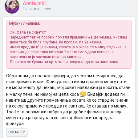
Annie.mk1
Популарен член
lolyta777 напиша:
ОК, фала за советот.
Наредниот пат ќе пробам помали праменчиња да земам, мислам
дека така би била поубава, ќе пробам, па ќе кажам.
Инаку пред да и` ја виткам, косата ја мокрев со малку водичка, ја
оставив да седи така виткана 2 саати (ме удави кога ќе ја
одвиткам
)и ја засушив неколку минутки.
Дали ако се брзам на пр. може и пократко да стои навиткана.
Обожавам да правам фризури, да чепкам нечија коса, да
експериментирам.. Фризурава ја имам правено многу пати,
не мора многу да чекаш, мој совет навлажни ја косата, стави
и малку пена, но немој на цела коса
Бидејќи додека ги
навиткаш другите праменчиња косата ќе се стврдне, значи
на секое праменче пред да го свиткаш ќе ставаш по малку..
Тоа ќе ти овозможи побрзо да ја добие формата и некоја
минута да ја продуваш со фен, добиваш инзворедна
фризура...
СПОЈЛЕР