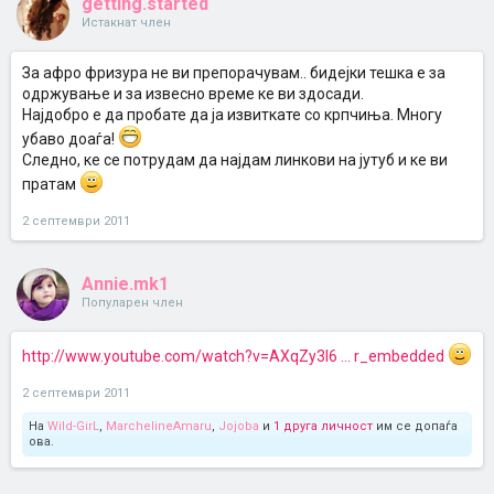
getting.started
Истакнат член
За афро фризура не ви препорачувам.. бидејки тешка е за
одржување и за извесно време ке ви здосади.
Најдобро е да пробате да ја извиткате со крпчиња. Многу
убаво доаѓа!
Следно, ке се потрудам да најдам линкови на јутуб и ке ви
пратам
2 септември 2011
Annie.mk1
Популарен член
http://www.youtube.com/watch?v=AXqZy3l6 ... r_embedded
2 септември 2011
На
Wild-GirL
,
MarchelineAmaru
,
Jojoba
и
1 друга личност
им се допаѓа
ова.