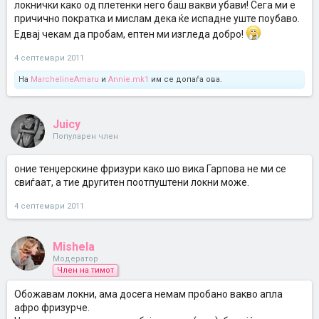
локнички како од плетенки него баш вакви убави! Сега ми е
причично пократка и мислам дека ќе испадне уште поубаво.
Едвај чекам да пробам, ептен ми изгледа добро!
4 септември 2011
На
MarchelineAmaru
и
Annie.mk1
им се допаѓа ова.
Juicy
Популарен член
оние тенџерскине фризури како шо вика Гарпова не ми се
свиѓаат, а тие другитен поотпуштени локни може.
4 септември 2011
Mishela
Модератор
Член на тимот
Обожавам локни, ама досега немам пробано вакво апла
афро фризурче.