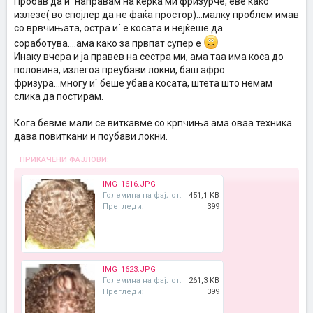
Пробав да и` направам на ќерка ми фризурче, еве како
излезе( во спојлер да не фаќа простор)...малку проблем имав
со врвчињата, остра и` е косата и нејќеше да
соработува....ама како за првпат супер е
Инаку вчера и ја правев на сестра ми, ама таа има коса до
половина, излегоа преубави локни, баш афро
фризура...многу и` беше убава косата, штета што немам
слика да постирам.
Кога бевме мали се виткавме со крпчиња ама оваа техника
дава повиткани и поубави локни.
ПРИКАЧЕНИ ФАЈЛОВИ:
IMG_1616.JPG
Големина на фајлот:
451,1 KB
Прегледи:
399
IMG_1623.JPG
Големина на фајлот:
261,3 KB
Прегледи:
399