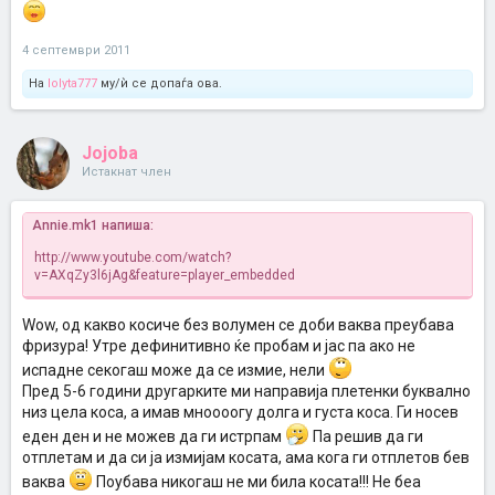
4 септември 2011
На
lolyta777
му/ѝ се допаѓа ова.
Jojoba
Истакнат член
Annie.mk1 напиша:
http://www.youtube.com/watch?
v=AXqZy3l6jAg&feature=player_embedded
Wow, од какво косиче без волумен се доби ваква преубава
фризура! Утре дефинитивно ќе пробам и јас па ако не
испадне секогаш може да се измие, нели
Пред 5-6 години другарките ми направија плетенки буквално
низ цела коса, а имав мноооогу долга и густа коса. Ги носев
еден ден и не можев да ги истрпам
Па решив да ги
отплетам и да си ја измијам косата, ама кога ги отплетов бев
ваква
Поубава никогаш не ми била косата!!! Не беа