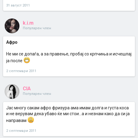
31 август 2011
k.i.m
Популарен член
Афро
Не ми се допаѓа, а за правење, пробај со крпчиња и исчешлај
ја после
2 септември 2011
CIA
Популарен член
Јас многу сакам афро фризура ама имам долга и густа коса
и не верувам дека убаво ќе ми стои...а и незнам како да си ја
направам
2 септември 2011