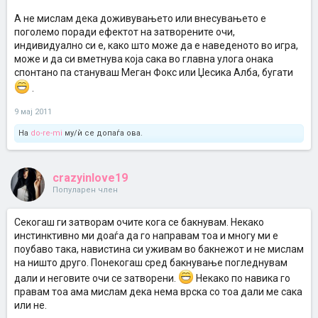
А не мислам дека доживувањето или внесувањето е
поголемо поради ефектот на затворените очи,
индивидуално си е, како што може да е наведеното во игра,
може и да си вметнува која сака во главна улога онака
спонтано па стануваш Меган Фокс или Џесика Алба, бугати
.
9 мај 2011
На
do-re-mi
му/ѝ се допаѓа ова.
crazyinlove19
Популарен член
Секогаш ги затворам очите кога се бакнувам. Некако
инстинктивно ми доаѓа да го направам тоа и многу ми е
поубаво така, навистина си уживам во бакнежот и не мислам
на ништо друго. Понекогаш сред бакнување погледнувам
дали и неговите очи се затворени.
Некако по навика го
правам тоа ама мислам дека нема врска со тоа дали ме сака
или не.