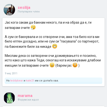
sesilija
Популарен член
Јас кога сакам да бакнам некого, па и на образ да е, ги
затварам очите
А сум се бакнувала и со отворени очи, ама тоа било кога ми
било ептен досадно, или не сум си “пасувала“ со партнерот,
па бакнежите биле за никаде
Мислам дека со затворени очи доживувањето е посилно,
исто како што кажа Теди, секогаш кога искажуваме длабоки
емоции ги затвараме очите
(барем јас
)
9 мај 2011
На
teddybear
и
kate21
им се допаѓа ова.
marama
Форумски идол