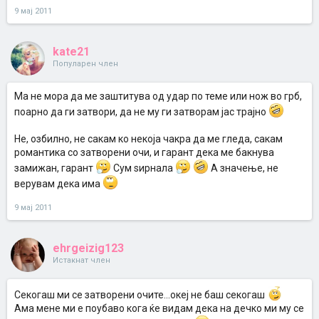
9 мај 2011
kate21
Популарен член
Ма не мора да ме заштитува од удар по теме или нож во грб,
поарно да ги затвори, да не му ги затворам јас трајно
Не, озбилно, не сакам ко некоја чакра да ме гледа, сакам
романтика со затворени очи, и гарант дека ме бакнува
замижан, гарант
Сум ѕирнала
А значење, не
верувам дека има
9 мај 2011
ehrgeizig123
Истакнат член
Секогаш ми се затворени очите...океј не баш секогаш
Ама мене ми е поубаво кога ќе видам дека на дечко ми му се