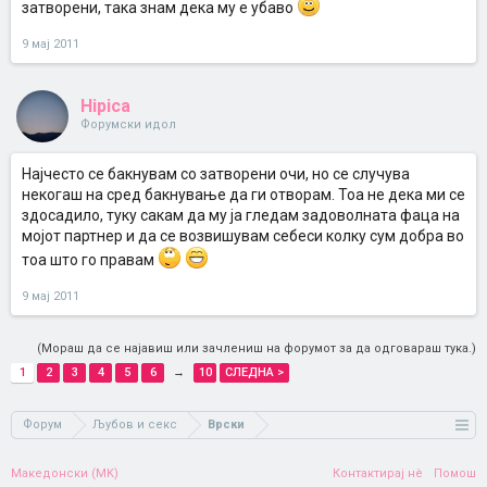
затворени, така знам дека му е убаво
9 мај 2011
Hipica
Форумски идол
Најчесто се бакнувам со затворени очи, но се случува
некогаш на сред бакнување да ги отворам. Тоа не дека ми се
здосадило, туку сакам да му ја гледам задоволната фаца на
мојот партнер и да се возвишувам себеси колку сум добра во
тоа што го правам
9 мај 2011
(Мораш да се најавиш или зачлениш на форумот за да одговараш тука.)
1
2
3
4
5
6
→
10
СЛЕДНА >
Форум
Љубов и секс
Врски
Македонски (MK)
Контактирај нè
Помош