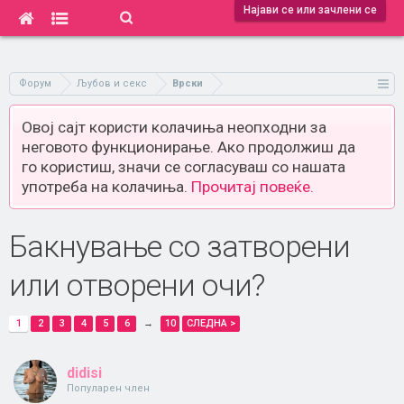
Најави се или зачлени се
Форум
Љубов и секс
Врски
Овој сајт користи колачиња неопходни за
неговото функционирање. Ако продолжиш да
го користиш, значи се согласуваш со нашата
употреба на колачиња.
Прочитај повеќе.
Бакнување со затворени
или отворени очи?
1
2
3
4
5
6
→
10
СЛЕДНА >
didisi
Популарен член