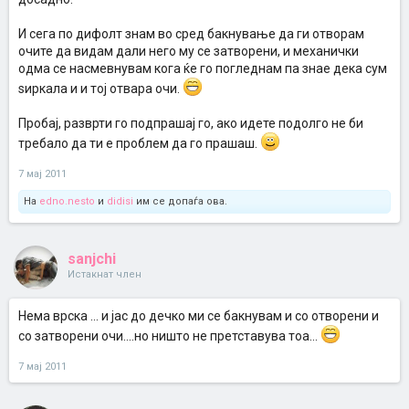
И сега по дифолт знам во сред бакнување да ги отворам
очите да видам дали него му се затворени, и механички
одма се насмевнувам кога ќе го погледнам па знае дека сум
ѕиркала и и тој отвара очи.
Пробај, разврти го подпрашај го, ако идете подолго не би
требало да ти е проблем да го прашаш.
7 мај 2011
На
edno.nesto
и
didisi
им се допаѓа ова.
sanjchi
Истакнат член
Нема врска ... и јас до дечко ми се бакнувам и со отворени и
со затворени очи....но ништо не претставува тоа...
7 мај 2011