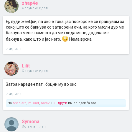
zhap4e
Форумски идол
Еј, луди женЦки, па ако е така, јас поскоро ќе се прашувам за
секој што се бакнува со затворени очи, на кого мисли дур ме
бакнува мене, наместо да ме гледа мене, додека ме
бакнува, како што и јас него.
Нема врска.
7 мај 2011
Lilit
Форумски идол
Затоа нареден пат...брцни му во око.
7 мај 2011
На
AnaKlarc
,
mikser
,
Sara2
и
21 други
им се допаѓа ова.
Symona
Истакнат член