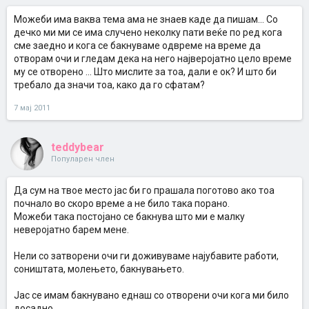
Можеби има ваква тема ама не знаев каде да пишам... Со
дечко ми ми се има случено неколку пати веќе по ред кога
сме заедно и кога се бакнуваме одвреме на време да
отворам очи и гледам дека на него најверојатно цело време
му се отворено ... Што мислите за тоа, дали е ок? И што би
требало да значи тоа, како да го сфатам?
7 мај 2011
teddybear
Популарен член
Да сум на твое место јас би го прашала поготово ако тоа
почнало во скоро време а не било така порано.
Можеби така постојано се бакнува што ми е малку
неверојатно барем мене.
Нели со затворени очи ги доживуваме најубавите работи,
соништата, молењето, бакнувањето.
Јас се имам бакнувано еднаш со отворени очи кога ми било
досадно.