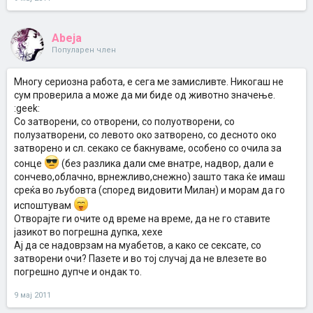
Abeja
Популарен член
Многу сериозна работа, е сега ме замисливте. Никогаш не
сум проверила а може да ми биде од животно значење.
:geek:
Со затворени, со отворени, со полуотворени, со
полузатворени, со левото око затворено, со десното око
затворено и сл. секако се бакнуваме, особено со очила за
сонце
(без разлика дали сме внатре, надвор, дали е
сончево,облачно, врнежливо,снежно) зашто така ќе имаш
среќа во љубовта (според видовити Милан) и морам да го
испоштувам
Отворајте ги очите од време на време, да не го ставите
јазикот во погрешна дупка, хехе
Ај да се надоврзам на муабетов, а како се сексате, со
затворени очи? Пазете и во тој случај да не влезете во
погрешно дупче и ондак то.
9 мај 2011