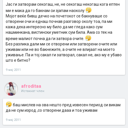
Јас ги затворам секогаш, не, не секогаш некогаш кога ептен
ми е мака да го бакнам си зјапам наоколу
Мојот веќе бивш дечко на почетокот се бакнуваше со
отворени очи и еднаш почнав разговор околу тоа, па ми
кажа дека интересно му било да ме гледа како сум
нашминкана, вистински уметник сум била. Ама со тек на
време малиот почна да ги затвора очите.
Без разлика дали ми се отворени или затворени очите или
уживам или не во бакнежите, а очите не влијаат на моето
уживање. Па и тој сакал ги затворал, сакал не, ако му е убаво
што е битно?
9 мај 2011
afroditaa
Истакнат член
баш мислев на ова нешто пред извесен период си викам
да не сум изрод ,со отворени дааа и тоа уживам
9 мај 2011