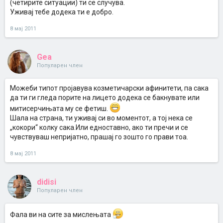
(четирите ситуации) ти се случува.
Уживај тебе додека ти е добро.
8 мај 2011
Gea
Популарен член
Можеби типот пројавува козметичарски афинитети, па сака
да ти ги гледа порите на лицето додека се бакнувате или
митисерчињата му се фетиш.
Шала на страна, ти уживај си во моментот, а тој нека се
„кокори“ колку сака.Или едноставно, ако ти пречи и се
чувствуваш непријатно, прашај го зошто го прави тоа.
8 мај 2011
didisi
Популарен член
Фала ви на сите за мислењата