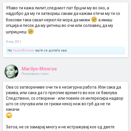
Убаво ти кажа лилит,следниот пат брцни му во око, а
најдобро да му ги затвориш сакам да кажам отечи му ги со
боксови така сакал нејкел ќе мора да мижи
а имаш
опција и песок да му џитнеш во очи или солзавец да му
шприцнеш
8 мај 2011
На
Yours5forever
му/ѝ се допаѓа ова.
Marilyn-Monroe
Популарен член
Ова со затворениве очи ти е несигурна работа. Или сака да
ужива, или сака да го преспие времето во кое се бакнува.
Следствено, со отворени - или повеќе се интересира надвор
што се случува или се грижи некој нож во грб да не ти
закачи.
Затоа, не се замарај многу и не истражувај кое од двете