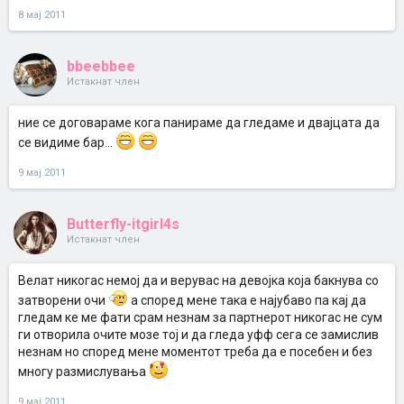
8 мај 2011
bbeebbee
Истакнат член
ние се договараме кога панираме да гледаме и двајцата да
се видиме бар...
9 мај 2011
Butterfly-itgirl4s
Истакнат член
Велат никогас немој да и верувас на девојка која бакнува со
затворени очи
а според мене така е најубаво па кај да
гледам ке ме фати срам незнам за партнерот никогас не сум
ги отворила очите мозе тој и да гледа уфф сега се замислив
незнам но според мене моментот треба да е посебен и без
многу размислувања
9 мај 2011