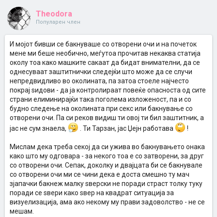
Theodora
Популарен член
И мојот бивши се бакнуваше со отворени очи и на почеток
мене ми беше необично, меѓутоа прочитав некаква статија
околу тоа како машките сакаат да бидат внимателни, да се
однесуваат заштитнички следејќи што може да се случи
непредвидливо во околината, па затоа стоеле најчесто
покрај ѕидови - да ја контролираат повеќе опасноста од сите
страни елиминирајќи така поголема изложеност, па и со
будно следење на околината при секс или бакнување со
отворени очи. Па си реков видиш ти овој ти бил заштитник, а
јас не сум знаела,
. Ти Тарзан, јас Џејн работава
!
Мислам дека треба секој да си ужива во бакнувањето онака
како што му одговара - за некого тоа е со затворени, за друг
со отворени очи. Сепак, доколку и двајцата би се бакнувале
со отворени очи ми се чини дека е доста смешно ту мач
зјапачки бакнеж малку ѕверски не поради страст толку туку
поради се ѕвери како ѕвер на квадрат ситуација за
визуелизација, ама ако некому му прави задоволство - не се
мешам.