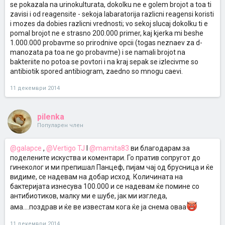
se pokazala na urinokulturata, dokolku ne e golem brojot a toa ti
zavisi i od reagensite - sekoja labaratorija razlicni reagensi koristi
i mozes da dobies razlicni vrednosti; vo sekoj slucaj dokolku ti e
pomal brojot ne e strasno 200.000 primer, kaj kjerka mi beshe
1.000.000 probavme so prirodnive opcii (togas neznaev za d-
manozata pa toa ne go probavme) i se namali brojot na
bakteriite no potoa se povtori i na kraj sepak se izlecivme so
antibiotik spored antibiogram, zaedno so mnogu caevi.
11 декември 2014
pilenka
Популарен член
@galapce
,
@Vertigo TJ
I
@mamita83
ви благодарам за
поделените искуства и коментари. Го пратив сопругот до
гинеколог и ми препишал Панцеф, пијам чај од брусница и ќе
видиме, се надевам на добар исход. Количината на
бактеријата изнесува 100.000 и се надевам ќе помине со
антибиотиков, малку ми е шубе, јак ми изгледа,
ама....поздрав и ќе ве известам кога ќе ја снема оваа
11 декември 2014