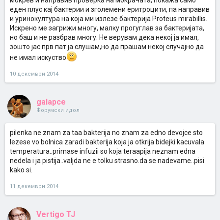
мокрев и направив проверка на мокрачата, покажа само
еден плус кај бактерии и зголемени еритроцити, па направив
и уринокултура на која ми излезе бактерија Proteus mirabillis.
Искрено ме загрижи многу, малку прогуглав за бактеријата,
но баш и не разбрав многу. Не верувам дека некој ја имал,
зошто јас прв пат ја слушам,но да прашам некој случајно да
не имал искуство
10 декември 2014
galapce
Форумски идол
pilenka ne znam za taa bakterija no znam za edno devojce sto
lezese vo bolnica zaradi bakterija koja ja otkrija bidejki kacuvala
temperatura..primase infuzii so koja teraapija neznam edna
nedela i ja pistija..valjda ne e tolku strasno.da se nadevame..pisi
kako si.
11 декември 2014
Vertigo TJ