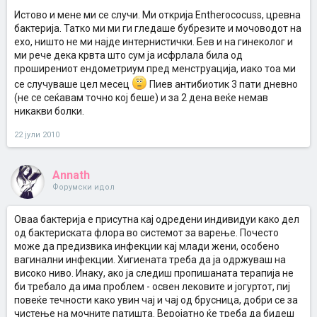
Истово и мене ми се случи. Ми открија Еntherococuss, цревна
бактерија. Татко ми ми ги гледаше бубрезите и мочоводот на
ехо, ништо не ми најде интернистички. Бев и на гинеколог и
ми рече дека крвта што сум ја исфрлала била од
проширениот ендометриум пред менструација, иако тоа ми
се случуваше цел месец
Пиев антибиотик 3 пати дневно
(не се сеќавам точно кој беше) и за 2 дена веќе немав
никакви болки.
22 јули 2010
Annath
Форумски идол
Оваа бактерија е присутна кај одредени индивидуи како дел
од бактериската флора во системот за варење. Почесто
може да предизвика инфекции кај млади жени, особено
вагинални инфекции. Хигиената треба да ја одржуваш на
високо ниво. Инаку, ако ја следиш пропишаната терапија не
би требало да има проблем - освен лековите и јогуртот, пиј
повеќе течности како увин чај и чај од брусница, добри се за
чистење на мочните патишта. Веројатно ќе треба да бидеш