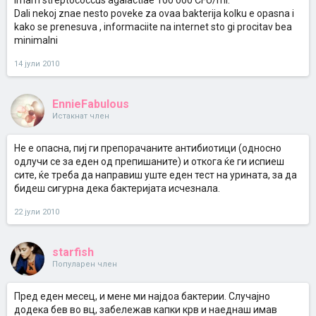
imam streptococcus agalactiae 100 000 CFU/ml.
Dali nekoj znae nesto poveke za ovaa bakterija kolku e opasna i
kako se prenesuva , informaciite na internet sto gi procitav bea
minimalni
14 јули 2010
EnnieFabulous
Истакнат член
Не е опасна, пиј ги препорачаните антибиотици (односно
одлучи се за еден од препишаните) и откога ќе ги испиеш
сите, ќе треба да направиш уште еден тест на урината, за да
бидеш сигурна дека бактеријата исчезнала.
22 јули 2010
starfish
Популарен член
Пред еден месец, и мене ми најдоа бактерии. Случајно
додека бев во вц, забележав капки крв и наеднаш имав