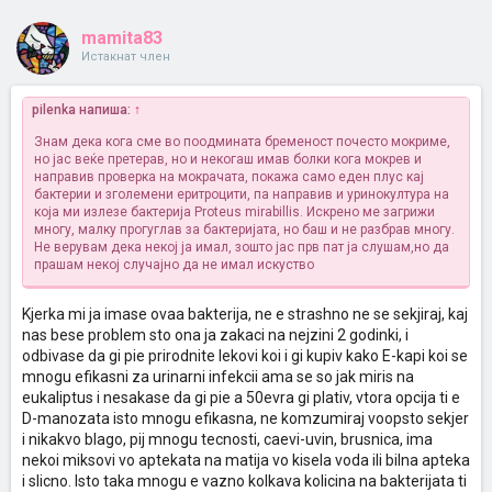
mamita83
Истакнат член
pilenka напиша:
↑
Знам дека кога сме во поодмината бременост почесто мокриме,
но јас веќе претерав, но и некогаш имав болки кога мокрев и
направив проверка на мокрачата, покажа само еден плус кај
бактерии и зголемени еритроцити, па направив и уринокултура на
која ми излезе бактерија Proteus mirabillis. Искрено ме загрижи
многу, малку прогуглав за бактеријата, но баш и не разбрав многу.
Не верувам дека некој ја имал, зошто јас прв пат ја слушам,но да
прашам некој случајно да не имал искуство
Kjerka mi ja imase ovaa bakterija, ne e strashno ne se sekjiraj, kaj
nas bese problem sto ona ja zakaci na nejzini 2 godinki, i
odbivase da gi pie prirodnite lekovi koi i gi kupiv kako E-kapi koi se
mnogu efikasni za urinarni infekcii ama se so jak miris na
eukaliptus i nesakase da gi pie a 50evra gi plativ, vtora opcija ti e
D-manozata isto mnogu efikasna, ne komzumiraj voopsto sekjer
i nikakvo blago, pij mnogu tecnosti, caevi-uvin, brusnica, ima
nekoi miksovi vo aptekata na matija vo kisela voda ili bilna apteka
i slicno. Isto taka mnogu e vazno kolkava kolicina na bakterijata ti