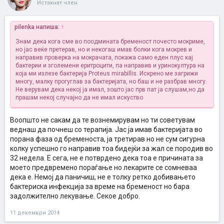
Истакнат член
pilenka напиша:
↑
Знам дека кога сме во поодмината бременост почесто мокриме,
но јас веќе претерав, но и некогаш имав болки кога мокрев и
направив проверка на мокрачата, покажа само еден плус кај
бактерии и зголемени еритроцити, па направив и уринокултура на
која ми излезе бактерија Proteus mirabillis. Искрено ме загрижи
многу, малку прогуглав за бактеријата, но баш и не разбрав многу.
Не верувам дека некој ја имал, зошто јас прв пат ја слушам,но да
прашам некој случајно да не имал искуство
Воопшто не сакам да те вознемирувам но ти советувам
веднаш да почнеш со терапија. Јас ја имав бактеријата во
порана фаза од бременоста, ја третирав но не сум сигурна
колку успешно го направив тоа бидејќи за жал се породив во
32 недела. Е сега, не е потврдено дека тоа е причината за
моето предвремено пораѓање но лекарите се сомневаа
дека е. Немој да паничиш, не е толку ретко добивањето
бактериска инфекција за време на бременост но бара
задолжително лекување. Секое добро.
11 декември 2014