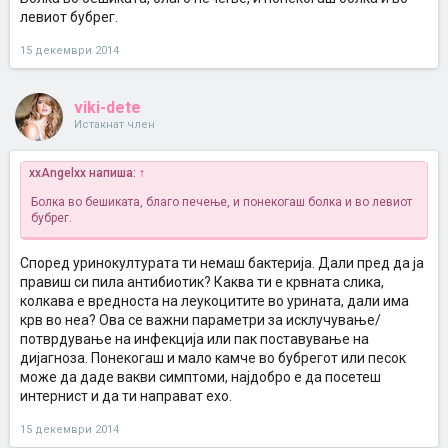
левиот бубрег.
15 декември 2014
viki-dete
Истакнат член
xxAngelxx напиша:
↑
Болка во бешиката, благо печење, и понекогаш болка и во левиот
бубрег.
Според уринокултурата ти немаш бактерија. Дали пред да ја
правиш си пила антибиотик? Каква ти е крвната слика,
колкава е вредноста на леукоцитите во урината, дали има
крв во неа? Ова се важни параметри за исклучување/
потврдување на инфекција или пак поставување на
дијагноза. Понекогаш и мало камче во бубрегот или песок
може да даде вакви симптоми, најдобро е да посетеш
интернист и да ти направат ехо.
15 декември 2014