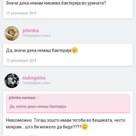
Значи дека немам никаква бактерија во урината?
15 декември 2014
pilenka
Популарен член
Да, значи дека немаш бактерија
15 декември 2014
xxAngelxx
Популарен член
pilenka напиша:
↑
Да, значи дека немаш бактерија
Невозможно. Тогаш зошто имам тегоби во бешиката, често
мокрам....што би можело да биде????