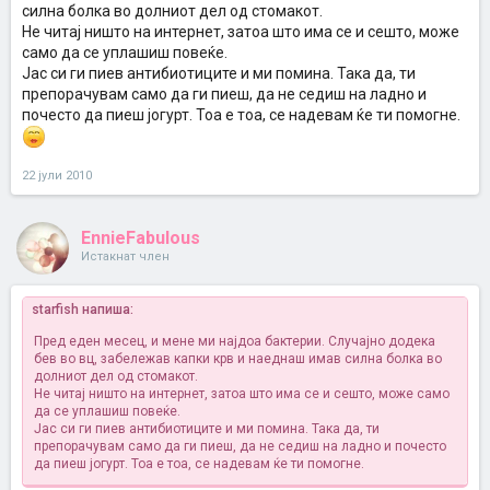
силна болка во долниот дел од стомакот.
Не читај ништо на интернет, затоа што има се и сешто, може
само да се уплашиш повеќе.
Јас си ги пиев антибиотиците и ми помина. Така да, ти
препорачувам само да ги пиеш, да не седиш на ладно и
почесто да пиеш јогурт. Тоа е тоа, се надевам ќе ти помогне.
22 јули 2010
EnnieFabulous
Истакнат член
starfish напиша:
Пред еден месец, и мене ми најдоа бактерии. Случајно додека
бев во вц, забележав капки крв и наеднаш имав силна болка во
долниот дел од стомакот.
Не читај ништо на интернет, затоа што има се и сешто, може само
да се уплашиш повеќе.
Јас си ги пиев антибиотиците и ми помина. Така да, ти
препорачувам само да ги пиеш, да не седиш на ладно и почесто
да пиеш јогурт. Тоа е тоа, се надевам ќе ти помогне.