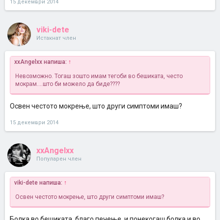
15 декември 2014
viki-dete
Истакнат член
xxAngelxx напиша:
↑
Невозможно. Тогаш зошто имам тегоби во бешиката, често
мокрам....што би можело да биде????
Освен честото мокрење, што други симптоми имаш?
15 декември 2014
xxAngelxx
Популарен член
viki-dete напиша:
↑
Освен честото мокрење, што други симптоми имаш?
Болка во бешиката, благо печење, и понекогаш болка и во