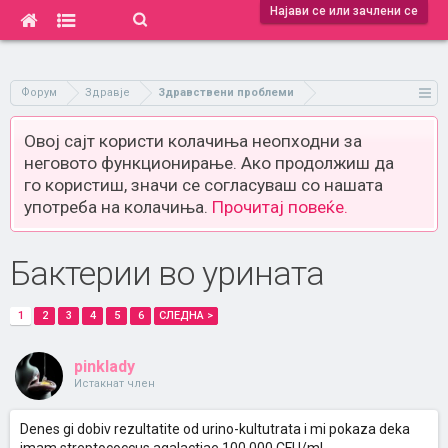
Најави се или зачлени се
Форум
Здравје
Здравствени проблеми
Овој сајт користи колачиња неопходни за
неговото функционирање. Ако продолжиш да
го користиш, значи се согласуваш со нашата
употреба на колачиња.
Прочитај повеќе.
Бактерии во урината
1
2
3
4
5
6
СЛЕДНА >
pinklady
Истакнат член
Denes gi dobiv rezultatite od urino-kultutrata i mi pokaza deka