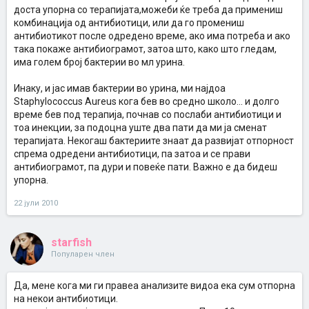
доста упорна со терапијата,можеби ќе треба да примениш
комбинација од антибиотици, или да го промениш
антибиотикот после одредено време, ако има потреба и ако
така покаже антибиограмот, затоа што, како што гледам,
има голем број бактерии во мл урина.
Инаку, и јас имав бактерии во урина, ми најдоа
Staphylococcus Aureus кога бев во средно школо... и долго
време бев под терапија, почнав со послаби антибиотици и
тоа инекции, за подоцна уште два пати да ми ја сменат
терапијата. Некогаш бактериите знаат да развијат отпорност
спрема одредени антибиотици, па затоа и се прави
антибиограмот, па дури и повеќе пати. Важно е да бидеш
упорна.
22 јули 2010
starfish
Популарен член
Да, мене кога ми ги правеа анализите видоа ека сум отпорна
на некои антибиотици.