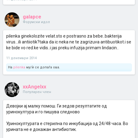
galapce
Форумски идол
pilenka ginekolozite velat.sto e postrasno za bebe..bakterija
virus...ili antiiotik?taka da ic neka ne te zagrizuva antibuotikot.i se
ke bide vo red.ke vidis..i jas preku infuzija primam lindacin..
11 декември 2014
На
pilenka
му/ѝ се допаѓа ова.
xxAngelxx
Популарен член
Девојки ај малку помош. Ги зедов резултатите од
уринокултура и го пишува следново
Уринокултурата е стерилна по инкубација од 24/48 часа. Во
урината не е докажан антибиотик.