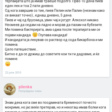
терпаијата што ја имав траеше подолго. Прво 10 дена пиев
еден лек и тоа 2 пати дневно.
Од кога завршив со тие, пиев Пелин или Палин (незнам како
се викаат точно) , еднаш дневно, 5 дена.
Пиев и чај од брусница, увин чај и јогурт. Алкохол никако.
Несмеев да седам на ладно и морав да пазам на бубезите.
Ми помина бактеријата, ама одма после терапијата ми се
појави кандида.
Глупава кандида!
И кандидата ја лекував со раствор од сода бикарбона и ми
помина.
Цело патешествие...
Битно е да се држиш до советите кои ти ги дадовме, и ќе
помине.
22 јули 2010
pilenka
Популарен член
Знам дека кога сме во поодмината бременост почесто
мокриме, но јас веќе претерав, но и некогаш имав болки кога