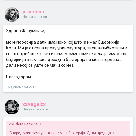
priceless
Истакнат член
Здраво Форумџики,
ме интересира дали има некој кој што ја имал Ешерихија
Коли. Ми ја открија преку уринокултура, пиев антибиотици и
се што требаше веќе ги немам симптомите дека ја имам, но
бидејки ја знам како досадна бактерија па ме интересира
дали некој се уште се мачи со неа..
Благодарам
15 декември 2014
xxAngelxx
Популарен член
viki-dete напиша:
↑
Според уринокултурата ти немаш бактерија. Дали пред да ја