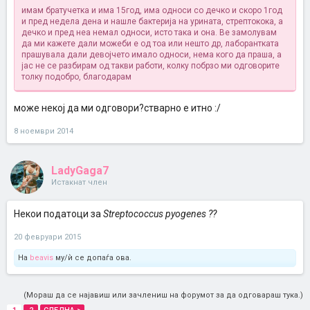
имам братучетка и има 15год, има односи со дечко и скоро 1год
и пред недела дена и нашле бактерија на урината, стрептокока, а
дечко и пред неа немал односи, исто така и она. Ве замолувам
да ми кажете дали можеби е од тоа или нешто др, лаборантката
прашувала дали девојчето имало односи, нема кого да праша, а
јас не се разбирам од такви работи, колку побрзо ми одговорите
толку подобро, благодарам
може некој да ми одговори?стварно е итно :/
8 ноември 2014
LadyGaga7
Истакнат член
Некои податоци за
Streptococcus pyogenes ??
20 февруари 2015
На
beavis
му/ѝ се допаѓа ова.
(Мораш да се најавиш или зачлениш на форумот за да одговараш тука.)