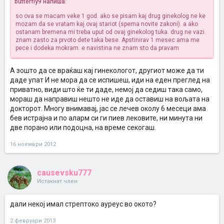
butterfly9 напиша:
дупла доза чаеви. За болка, би ти советувала повремено да се
напиваш Спазмекс, но не ако немаш голема болка, обиди се да
so ova se macam veke 1 god. ako se pisam kaj drug ginekolog ne ke
се загреваш почесто, седи на топло, ставај некој шал околу
mozam da se vratam kaj ovaj stariot (spema novite zakoni). a ako
стомакот, јас дури и врзував ко пелена еден шал за да се згреам,
ostanam bremena mi treba uput od ovaj ginekolog tuka. drug ne vazi.
ставав топла ракија, со врел туш на долниот дел од стомакот, па и
znam zasto za prvoto dete taka bese. Apstinirav 1 mesec ama me
нозе во врела вода и сол, па веднаш во топли чорапи. Навистина
pece i dodeka mokram. e navistina ne znam sto da pravam
знае да биде макотрпна битката, особено во твојот случај каде
ниеден доктор не ти кажува за што се работи. Биди упорна и викни
малку ако треба, не може да те оставаат и постојано да ти прават
А зошто да се враќаш кај гинекологот, другиот може да ти
тестови а ништо да не покажуваат тестовите. Во меѓувреме пиј го
даде упат И не мора да се испишеш, иди на еден преглед на
Фуролинот и биди многу трпелива со витамниве и чаевиве,
приватно, види што ќе ти даде, немој да седиш така само,
досадно е, но се исплати, и за имунитетот се разбира, барем
Ехинацеата земи ја како поефтин препарат.
мораш да направиш нешто не иде да оставиш на вољата на
докторот. Многу внимавај, јас се лечев околу 6 месеци ама
бев истрајна и по аларм си ги пиев лековите, ни минута ни
две порано или подоцна, на време секогаш.
16 ноември 2012
causevsku777
Истакнат член
дали некој имал стрептоко ауреус во окото?
2 февруари 2013