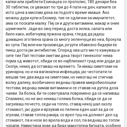
капки или ориблети Ехинацеа со прополис, 180 денари беа
30 таблетки, се џвакаат по три до 4 пати на ден, капките се
исто цена а мислам дека за подолго време имаше. Ако
можеш дури купи и Екомер, тие се одлични за имунитетот,
ама се поскапи малку. Пиј си и други витамини, макар и оние
шумечките. Јади во овој период доста зелка, салата или
било како, избегнувај пржена храна, гледај да јадеш
домашно зготвена храна со многу зеленчуци во неа, брокула
во супа. Пиј млечни производи, јогурти обавезно бидејќи ќе
пиеш доста јак антибиотик. Според ова што ми го кажуваш и
сите тие Пап тестови сметам дека твојот гинеколог нема
појма од животот, обиди се во најблискиот град или дојди до
Скопје, немој да оставаш на времето. Ти имаш симптоми на
уринарна, но и на вагинална инфекција, јас честопати ги
мешав тие два вида на симптоми, но никогаш не стигнав
волку далеку, вообичаено веднаш правев микробиолошки
тестови, веднаш зимав витамини и се ставав на дупла доза
чаеви. За болка, би ти советувала повремено да се напиваш
Спазмекс, но не ако немаш голема болка, обиди се да се
загреваш почесто, седи на топло, ставај некој шал околу
стомакот, јас дури и врзував ко пелена еден шал за да се
згреам, ставав топла ракија, со врел туш на долниот дел од
стомакот, па и нозе во врела вода и сол, па веднаш во топли
чорапи. Навистина знае да биде макотрпна битката, особено