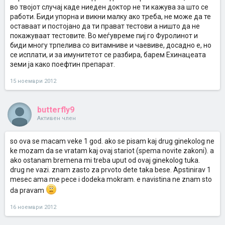
во твојот случај каде ниеден доктор не ти кажува за што се
работи. Биди упорна и викни малку ако треба, не може да те
оставаат и постојано да ти прават тестови а ништо да не
покажуваат тестовите. Во меѓувреме пиј го Фуролинот и
биди многу трпелива со витамниве и чаевиве, досадно е, но
се исплати, и за имунитетот се разбира, барем Ехинацеата
земи ја како поефтин препарат.
15 ноември 2012
butterfly9
Активен член
so ova se macam veke 1 god. ako se pisam kaj drug ginekolog ne
ke mozam da se vratam kaj ovaj stariot (spema novite zakoni). a
ako ostanam bremena mi treba uput od ovaj ginekolog tuka.
drug ne vazi. znam zasto za prvoto dete taka bese. Apstinirav 1
mesec ama me pece i dodeka mokram. e navistina ne znam sto
da pravam
16 ноември 2012