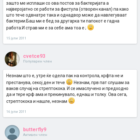
зашто ме исплаши со ова постов за бактеријата а
најверојатно се работи за фистула (отворен канал) па како
што тече одвнатре така и однадвор може да навлегуваат
бактерии.Баш ми е бед за другарка ти папокот е гадна
работа.И страв ми е за себе ама тоа е ;
15 јули 2011
cvetce93
Популарен член
Незнам што е, утре ќе одела пак на контрола, крфта не и
престанува, секој ден и тече
Незнам, прв пат слушам за
ваков случај на стрептокока. И се имаслучено и предходно
да и тере крф ама и прекинувало, еднаш и толку. Ова сега,
стрептокока и нашле, незнам
16 јули 2011
butterfly9
Активен член