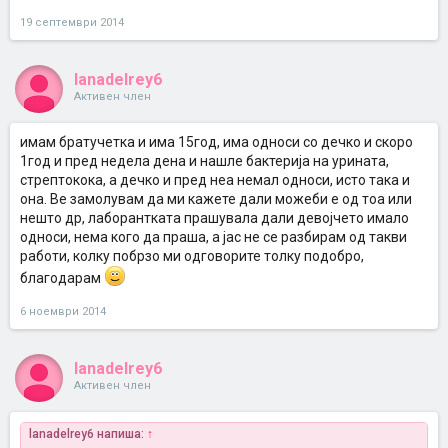
19 септември 2014
lanadelrey6
Активен член
имам братучетка и има 15год, има односи со дечко и скоро
1год и пред недела дена и нашле бактерија на урината,
стрептокока, а дечко и пред неа немал односи, исто така и
она. Ве замолувам да ми кажете дали можеби е од тоа или
нешто др, лаборантката прашувала дали девојчето имало
односи, нема кого да праша, а јас не се разбирам од такви
работи, колку побрзо ми одговорите толку подобро,
благодарам
6 ноември 2014
lanadelrey6
Активен член
lanadelrey6 напиша:
↑