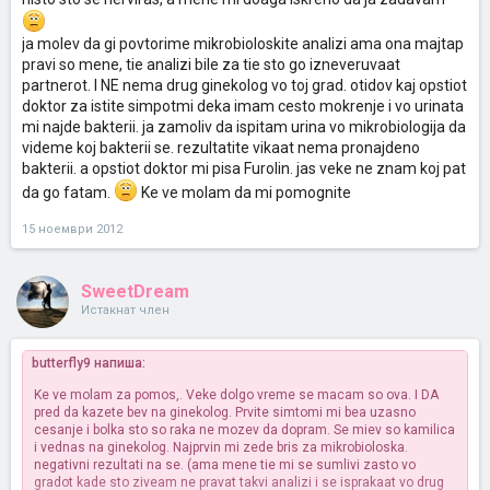
ja molev da gi povtorime mikrobioloskite analizi ama ona majtap
pravi so mene, tie analizi bile za tie sto go izneveruvaat
partnerot. I NE nema drug ginekolog vo toj grad. otidov kaj opstiot
doktor za istite simpotmi deka imam cesto mokrenje i vo urinata
mi najde bakterii. ja zamoliv da ispitam urina vo mikrobiologija da
videme koj bakterii se. rezultatite vikaat nema pronajdeno
bakterii. a opstiot doktor mi pisa Furolin. jas veke ne znam koj pat
da go fatam.
Ke ve molam da mi pomognite
15 ноември 2012
SweetDream
Истакнат член
butterfly9 напиша:
Ke ve molam za pomos,. Veke dolgo vreme se macam so ova. I DA
pred da kazete bev na ginekolog. Prvite simtomi mi bea uzasno
cesanje i bolka sto so raka ne mozev da dopram. Se miev so kamilica
i vednas na ginekolog. Najprvin mi zede bris za mikrobioloska.
negativni rezultati na se. (ama mene tie mi se sumlivi zasto vo
gradot kade sto ziveam ne pravat takvi analizi i se isprakaat vo drug