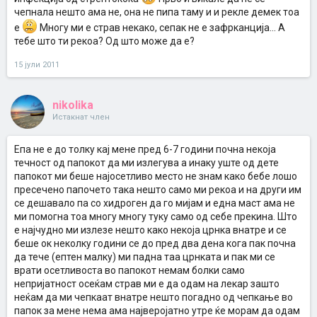
чепнала нешто ама не, она не пипа таму и и рекле демек тоа
е
Многу ми е страв некако, сепак не е зафрканција... А
тебе што ти рекоа? Од што може да е?
15 јули 2011
nikolika
Истакнат член
Eпа не е до толку кај мене пред 6-7 години почна некоја
течност од папокот да ми излегува а инаку уште од дете
папокот ми беше најосетливо место не знам како бебе лошо
пресечено папочето така нешто само ми рекоа и на други им
се дешавало па со хидроген да го мијам и една маст ама не
ми помогна тоа многу многу туку само од себе прекина. Што
е најчудно ми излезе нешто како некоја црнка внатре и се
беше ок неколку години се до пред два дена кога пак почна
да тече (ептен малку) ми падна таа црнката и пак ми се
врати осетливоста во папокот немам болки само
непријатност осеќам страв ми е да одам на лекар зашто
неќам да ми чепкаат внатре нешто погадно од чепкање во
папок за мене нема ама најверојатно утре ќе морам да одам