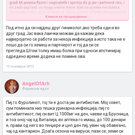
grad) Mi prepisa flazivi i vaginaletki i apcinja da gi pie i partnerot isto, i
mi zede pap test. vo megu vreme mene dole se poveke me bolese.
cesanjeto zapre ama vo tekot na odnos umirav od bolka.Na pap testot
Кликни за проширување...
mi izlegoa zagrizuvacki rezultati. Pronajdeni se kancerogeni kletki na
grloto na matkata. Mi dade vitamini za imunitetot i pak mi zede pap
test za da proveri dali ima prisustvo na HPV virusot. nemase
Под итно да си најдеш друг гиниколог,ако треба оди и во
prisustvo i pak mi zede pap test. potoa na pap tesot i pisale na
друг град.Јас вака лаички можам да кажам дека
doktorkata da zeme biopsija. Toa na nikoj ne mu go preporacuvam
најверојатно се работи за некоја инфекција а исто така не е
zasto rodiv dete i tolku ne me bolese kako sto bolese biopsija (bez
лошо да си го земеш и партнерот и тој да си се
anestezija). Negativni bea i tuka rezultatie. Dodeka mene pocna
прегледа.Штом толку имаш болка при односи апстинирај
stomakot da mi se naduva malku, a bolkata za vreme na odnos e
uzasna. kako da me gori vnatre. pocnav se pocesto da mokram i toa
одредено време додека не помине ова.
duri me boli. i isto pocna da mi tece nesto kafeavo pred ili nekogas
posle menstruacija.toa mene nikogas ne mi se slucilo. neprijaten
15 ноември 2012
miris e kako simpotm isto. ginekologot kazuva nema nisto sto se
nerviras, a mene mi doaga iskreno da ja zadavam
ja molev da gi povtorime mikrobioloskite analizi ama ona majtap pravi
AngelOfArh
so mene, tie analizi bile za tie sto go izneveruvaat partnerot. I NE
Форумски идол
nema drug ginekolog vo toj grad. otidov kaj opstiot doktor za istite
simpotmi deka imam cesto mokrenje i vo urinata mi najde bakterii. ja
zamoliv da ispitam urina vo mikrobiologija da videme koj bakterii se.
Пиј го Фуролинот, тој ти е доста јак антибиотик. Мој совет,
rezultatite vikaat nema pronajdeno bakterii. a opstiot doktor mi pisa
сум поминала низ тешка уринарна инфекција, пиј го
Furolin. jas veke ne znam koj pat da go fatam.
Ke ve molam da mi
антибиптикот, пиј си вит Ц 1000мг на ден, чаеви од Брусница,
pomognite
и тоа оној чај од Виталија, во аптека го имаш, до 100 денари
е, прави од него во тенџере и цел ден пиј, увин чај обавезно,
чај од кантарион. Доаѓа сезона на вируси, пази се, земи си