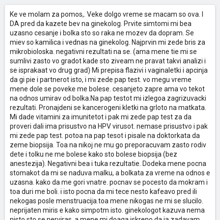
Ke ve molam za pomos,. Veke dolgo vreme se macam so ova. I
DA pred da kazete bev na ginekolog. Prvite simtomi mi bea
uzasno cesanje i bolka sto so raka ne mozev da dopram. Se
miev so kamilica i vednas na ginekolog. Najprvin mi zede bris za
mikrobioloska. negativni rezultati na se. (ama mene tie mi se
sumlivi zasto vo gradot kade sto ziveam ne pravat takvi analizi i
se isprakaat vo drug grad) Mi prepisa flazivi i vaginaletki i apcinja
da gi pie i partnerot isto, i mi zede pap test. vo megu vreme
mene dole se poveke me bolese. cesanjeto zapre ama vo tekot
na odnos umirav od bolka.Na pap testot mi izlegoa zagrizuvacki
rezultati. Pronajdeni se kancerogeni kletki na grloto na matkata.
Mi dade vitamini za imunitetot i pak mi zede pap test za da
proveri dali ima prisustvo na HPV virusot. nemase prisustvo i pak
mi zede pap test. potoa na pap tesot i pisale na doktorkata da
zeme biopsija. Toa na nikoj ne mu go preporacuvam zasto rodiv
dete i tolku ne me bolese kako sto bolese biopsija (bez
anestezija). Negativni bea i tuka rezultatie. Dodeka mene pocna
stomakot da mi se naduva malku, a bolkata za vreme na odnos e
uzasna. kako da me gori vnatre. pocnav se pocesto da mokram i
toa duri me boli. i isto pocna da mi tece nesto kafeavo pred ili
nekogas posle menstruacija.toa mene nikogas ne mi se slucilo.
neprijaten miris e kako simpotm isto. ginekologot kazuva nema
nisto sto se nerviras, a mene mi doaga iskreno da ja zadavam