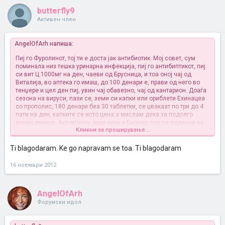
butterfly9
Активен член
AngelOfArh напиша:
Пиј го Фуролинот, тој ти е доста јак антибиотик. Мој совет, сум
поминала низ тешка уринарна инфекција, пиј го антибиптикот, пиј
си вит Ц 1000мг на ден, чаеви од Брусница, и тоа оној чај од
Виталија, во аптека го имаш, до 100 денари е, прави од него во
тенџере и цел ден пиј, увин чај обавезно, чај од кантарион. Доаѓа
сезона на вируси, пази се, земи си капки или ориблети Ехинацеа
со прополис, 180 денари беа 30 таблетки, се џвакаат по три до 4
пати на ден, капките се исто цена а мислам дека за подолго
време имаше. Ако можеш дури купи и Екомер, тие се одлични за
Кликни за проширување...
имунитетот, ама се поскапи малку. Пиј си и други витамини, макар
и оние шумечките. Јади во овој период доста зелка, салата или
било како, избегнувај пржена храна, гледај да јадеш домашно
Ti blagodaram. Ke go napravam se toa. Ti blagodaram
зготвена храна со многу зеленчуци во неа, брокула во супа. Пиј
млечни производи, јогурти обавезно бидејќи ќе пиеш доста јак
16 ноември 2012
антибиотик. Според ова што ми го кажуваш и сите тие Пап тестови
сметам дека твојот гинеколог нема појма од животот, обиди се во
најблискиот град или дојди до Скопје, немој да оставаш на
AngelOfArh
времето. Ти имаш симптоми на уринарна, но и на вагинална
Форумски идол
инфекција, јас честопати ги мешав тие два вида на симптоми, но
никогаш не стигнав волку далеку, вообичаено веднаш правев
микробиолошки тестови, веднаш зимав витамини и се ставав на