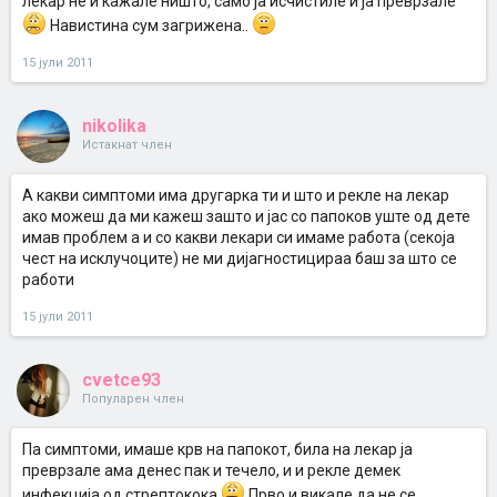
лекар не и кажале ништо, само ја исчистиле и ја преврзале
Навистина сум загрижена..
15 јули 2011
nikolika
Истакнат член
А какви симптоми има другарка ти и што и рекле на лекар
ако можеш да ми кажеш зашто и јас со папоков уште од дете
имав проблем а и со какви лекари си имаме работа (секоја
чест на исклучоците) не ми дијагностицираа баш за што се
работи
15 јули 2011
cvetce93
Популарен член
Па симптоми, имаше крв на папокот, била на лекар ја
преврзале ама денес пак и течело, и и рекле демек
инфекција од стрептокока
Прво и викале да не се