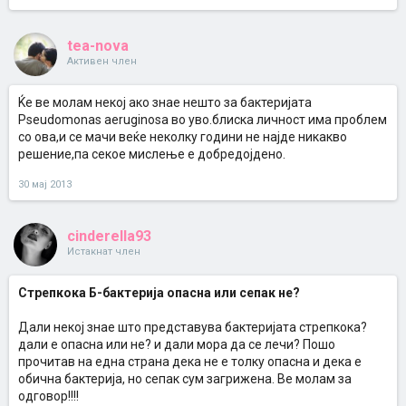
tea-nova
Активен член
Ќе ве молам некој ако знае нешто за бактеријата
Pseudomonas aeruginosa во уво.блиска личност има проблем
со ова,и се мачи веќе неколку години не најде никакво
решение,па секое мислење е добредојдено.
30 мај 2013
cinderella93
Истакнат член
Стрепкока Б-бактерија опасна или сепак не?
Дали некој знае што представува бактеријата стрепкока?
дали е опасна или не? и дали мора да се лечи? Пошо
прочитав на една страна дека не е толку опасна и дека е
обична бактерија, но сепак сум загрижена. Ве молам за
одговор!!!!