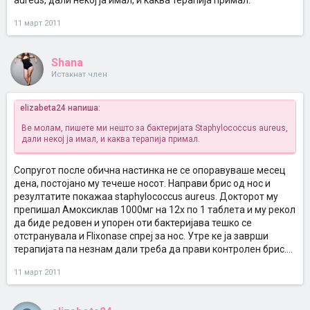
aureus, дали некој ја имал, и каква терапија примал.
11 март 2011
Shana
Истакнат член
elizabeta24 напиша:
Ве молам, пишете ми нешто за бактеријата Staphylococcus aureus,
дали некој ја имал, и каква терапија примал.
Сопругот после обична настинка не се опоравуваше месец
дена, постојано му течеше носот. Направи брис од нос и
резултатите покажаа staphylococcus aureus. Докторот му
препишал Амоксиклав 1000мг на 12х по 1 таблета и му рекол
да биде редовен и упорен оти бактеријава тешко се
отстранувала и Flixonase спреј за нос. Утре ке ја заврши
терапијата па незнам дали треба да прави контролен брис....
11 март 2011