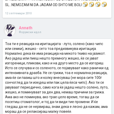
SL...NEMOZAM NI DA JADAM OD SHTO ME BOLI
12 септември 2010
Annath
Форумски идол
Тоа ти е реакција на иритацијата - луто, солено (како чипс
или семки), жешко - сето тоа предизвикува иритација.
Нормално дека ќе има реакција на мекото ткиво на јазикот.
Ако јадеш или пиеш нешто премногу жешко, ќе се јават
изгореници, пликови, како и на друго место да се изгориш.
Исто се случува и со соленото, се појавуваат како ранички од
интензивната дразба. Не се грижи, тоа е нормална реакција,
ама ќе си пазиш што и колку внесуваш (не мора сите 100г
сончоглед да ги изедеш или пак цела ќеса чипс). Ако ти се
јавуваат периодично, само кога ќе јадеш нешто солено, луто,
жешко, и поминуваат за ден два, немаш причини за грижа.
Ама ако не поминува, ако трае цело време, тогаш да си
посетиш стоматолог, и тој да ги види тие промени. И ќе
гледаш да не се нервираш, знам дека е лесно да кажам, ама
мораш да се релаксираш малку повеќе.