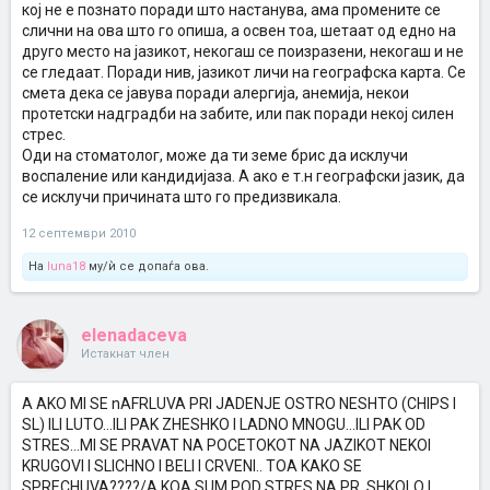
кој не е познато поради што настанува, ама промените се
слични на ова што го опиша, а освен тоа, шетаат од едно на
друго место на јазикот, некогаш се поизразени, некогаш и не
се гледаат. Поради нив, јазикот личи на географска карта. Се
смета дека се јавува поради алергија, анемија, некои
протетски надградби на забите, или пак поради некој силен
стрес.
Оди на стоматолог, може да ти земе брис да исклучи
воспаление или кандидијаза. А ако е т.н географски јазик, да
се исклучи причината што го предизвикала.
12 септември 2010
На
luna18
му/ѝ се допаѓа ова.
elenadaceva
Истакнат член
A AKO MI SE nAFRLUVA PRI JADENJE OSTRO NESHTO (CHIPS I
SL) ILI LUTO...ILI PAK ZHESHKO I LADNO MNOGU...ILI PAK OD
STRES...MI SE PRAVAT NA POCETOKOT NA JAZIKOT NEKOI
KRUGOVI I SLICHNO I BELI I CRVENI.. TOA KAKO SE
SPRECHUVA????/A KOA SUM POD STRES NA PR..SHKOLO I