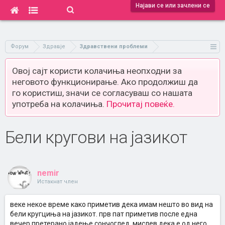
Најави се или зачлени се
Форум
Здравје
Здравствени проблеми
Овој сајт користи колачиња неопходни за
неговото функционирање. Ако продолжиш да
го користиш, значи се согласуваш со нашата
употреба на колачиња.
Прочитај повеќе.
Бели кругови на јазикот
nemir
Истакнат член
веке некое време како приметив дека имам нешто во вид на
бели кругциња на јазикот. прв пат приметив после една
вечер претерано јадење сончоглед. мислев дека е од него,