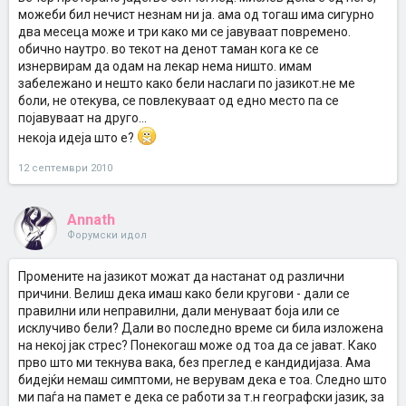
можеби бил нечист незнам ни ја. ама од тогаш има сигурно
два месеца може и три како ми се јавуваат повремено.
обично наутро. во текот на денот таман кога ке се
изнервирам да одам на лекар нема ништо. имам
забележано и нешто како бели наслаги по јазикот.не ме
боли, не отекува, се повлекуваат од едно место па се
појавуваат на друго...
некоја идеја што е?
12 септември 2010
Annath
Форумски идол
Промените на јазикот можат да настанат од различни
причини. Велиш дека имаш како бели кругови - дали се
правилни или неправилни, дали менуваат боја или се
исклучиво бели? Дали во последно време си била изложена
на некој јак стрес? Понекогаш може од тоа да се јават. Како
прво што ми текнува вака, без преглед е кандидијаза. Ама
бидејќи немаш симптоми, не верувам дека е тоа. Следно што
ми паѓа на памет е дека се работи за т.н географски јазик, за