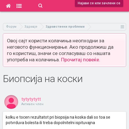
Најави се или зачлени се
Форум
Здравје
Здравствени проблеми
Овој сајт користи колачиња неопходни за
неговото функционирање. Ако продолжиш да
го користиш, значи се согласуваш со нашата
употреба на колачиња.
Прочитај повеќе.
Биопсија на коски
tytytytytt
Активен член
kolku e tocen rezultatot pri biopsija na koska dali so toa se
potvrduva bolesta ili treba dopolnitelni ispituvajna