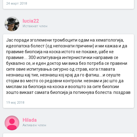
24 март 2018
lucia22
Истакнат член
Јас поради зголемени тромбоцити одам на хематологија,
идеопатска болест (од непознати причини) и ми кажаа и да
правиме биопсија на коска истото ке покаже, џабе ке
правиме.... 300 испитуванја интернистички направив се
буквално се, и еден доктор ми вика без потреба се правени
сите овие испитувања сигурно од страв, кога главата
незнаеш кај тие, незнаеш кој крај да го фатиш....и сеуште
стојам во место со редовни контроли. незнам и јас што да
мислам за биопсија на коска и воопшто за сите биопсии
зошто викаат самата биопсија ја потикнува болеста. поздрав
19 мај 2018
Hilada
Активен член