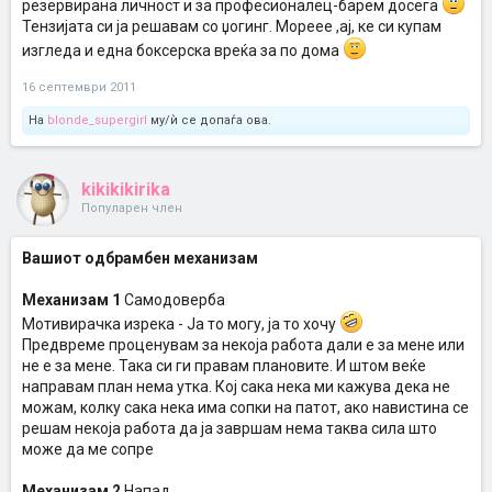
резервирана личност и за професионалец-барем досега
Тензијата си ја решавам со џогинг. Мореее ,ај, ке си купам
изгледа и една боксерска вреќа за по дома
16 септември 2011
На
blonde_supergirl
му/ѝ се допаѓа ова.
kikikikirika
Популарен член
Вашиот одбрамбен механизам
Механизам 1
Самодоверба
Мотивирачка изрека - Ја то могу, ја то хочу
Предвреме проценувам за некоја работа дали е за мене или
не е за мене. Така си ги правам плановите. И штом веќе
направам план нема утка. Кој сака нека ми кажува дека не
можам, колку сака нека има сопки на патот, ако навистина се
решам некоја работа да ја завршам нема таква сила што
може да ме сопре
Механизам 2
Напад