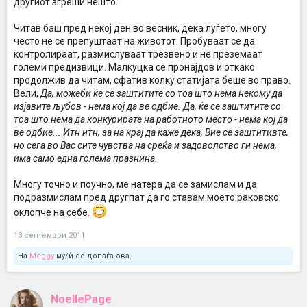
другиот згреши нешто.
Читав баш пред некој ден во весник, дека луѓето, многу
често не се препуштаат на животот. Пробуваат се да
контролираат, размислуваат трезвено и не преземаат
големи предизвици. Малкуцка се пронајдов и откако
продолжив да читам, сфатив колку статијата беше во право.
Вели,
Да, можеби ќе се заштитите со тоа што нема некому да
изјавите љубов - нема кој да ве одбие. Да, ќе се заштитите со
тоа што нема да конкурирате на работното место - нема кој да
ве одбие... Итн итн, за на крај да каже дека, Вие се заштитивте,
но сега во Вас сите чувства на среќа и задоволство ги нема,
има само една голема празнина.
Многу точно и поучно, ме натера да се замислам и да
подразмислам пред другпат да го ставам моето раковско
оклопче на себе.
13 септември 2011
На
Meggy
му/ѝ се допаѓа ова.
NoellePage