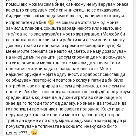
помош ако можам сама бидејќи никому не му верувам онака
како што си верувам себе си и никогаш не се откажувам,
бидејќи секогаш мора да има излез од лавиринтот колку и
испреплетен да бил.
Не сакам да отстапам од моите
замисли, планови, соништа заради некого или нешто, ако
тие/тоа не го заслужува/ат моето жртвување. (Можеби би
се откажала за некои ситни работи кои не ми значат многу
доколку тоа би ги направило среќни некои драги луѓе) За
мене моите соништа се нешто најсвето, и не му дозволувам
на никој да ми ги уништи, јас сум спремна да им докажувам
на сите оние кои мислат дека не можам да успеам. Тоа и
повеќе ме мотивира да го направам нештото. Моето
најсилно оружје е мојата одлучност, и храброст секогаш да
се обидувам повторно и повторно колку и пати да би било
потребно. Јас по природа не сум дефанзивец, но не сум ни
напаѓач..Ако би го споредувала животов со фудбалов јас сум
среден играч, кој знае да ја држи играта во свои раце, кој
знае да го погоди голот од далеку, но знае и да згреши и да
го пропушти противникот на својата половина. Како и да е
верувам дека за сите постои место под сонцето, но прво
треба да одеме и по студ, мраз, дожд, магла за на крај да ја
почувствуваме топлината на сонцето, инаку како би го
ценеле???...