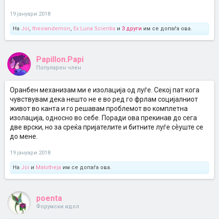
19 јануари 2018
На
Joi
,
theowndemon
,
Ex Luna Scientia
и
3 други
им се допаѓа ова.
Papillon.Papi
Популарен член
Оранбен механизам ми е изолација од луѓе. Секој пат кога
чувствувам дека нешто не е во ред го фрлам социјалниот
живот во канта и го решавам проблемот во комплетна
изолација, односно во себе. Поради ова прекинав до сега
две врски, но за среќа пријателите и битните луѓе сѐуште се
до мене.
19 јануари 2018
На
Joi
и
Matotheja
им се допаѓа ова.
poenta
Форумски идол