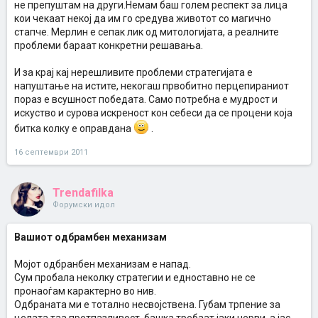
не препуштам на други.Немам баш голем респект за лица
кои чекаат некој да им го средува животот со магично
стапче. Мерлин е сепак лик од митологијата, а реалните
проблеми бараат конкретни решавања.
И за крај кај нерешливите проблеми стратегијата е
напуштање на истите, некогаш првобитно перцепираниот
пораз е всушност победата. Само потребна е мудрост и
искуство и сурова искреност кон себеси да се процени која
битка колку е оправдана
.
16 септември 2011
Trendafilka
Форумски идол
Вашиот одбрамбен механизам
Мојот одбранбен механизам е напад.
Сум пробала неколку стратегии и едноставно не се
пронаоѓам карактерно во нив.
Одбраната ми е тотално несвојствена. Губам трпение за