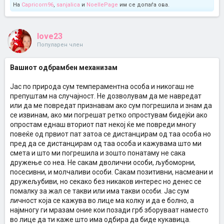
На
Capricorn96
,
sanjalica
и
NoellePage
им се допаѓа ова.
love23
Популарен член
Вашиот одбрамбен механизам
Јас по природа сум темпераментна особа и никогаш не
препуштам на случајност. Не дозволувам да ме навредат
или да ме повредат признавам ако сум погрешила и знам да
се извинам, ако ми погрешат ретко опростувам бидејќи ако
опростам еднаш вториот пат некој ќе ме повреди многу
повеќе од првиот пат затоа се дистанцирам од таа особа но
пред да се дистанцирам од таа особа и кажувама што ми
смета и што ми погрешила и зошто понатаму не сака
дружење со неа. Не сакам дволични особи, љубоморни,
посесивни, и молчаливи особи. Сакам позитивни, насмеани и
дружељубиви, но секако без никаков интерес но денес се
помалку за жал се такви или има такви особи. Јас сум
личност која се кажува во лице ма колку и да е болно, а
најмногу ги мразам оние кои позади грб зборуваат наместо
во лице да ти каже што има одбира да биде кукавица.