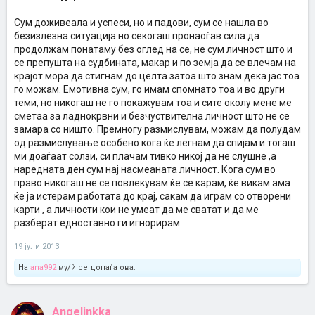
Сум доживеала и успеси, но и падови, сум се нашла во
безизлезна ситуација но секогаш пронаоѓав сила да
продолжам понатаму без оглед на се, не сум личност што и
се препушта на судбината, макар и по земја да се влечам на
крајот мора да стигнам до целта затоа што знам дека јас тоа
го можам. Емотивна сум, го имам спомнато тоа и во други
теми, но никогаш не го покажувам тоа и сите околу мене ме
сметаа за ладнокрвни и безчуствителна личност што не се
замара со ништо. Премногу размислувам, можам да полудам
од размислување особено кога ќе легнам да спијам и тогаш
ми доаѓаат солзи, си плачам тивко никој да не слушне ,а
наредната ден сум нај насмеаната личност. Кога сум во
право никогаш не се повлекувам ќе се карам, ќе викам ама
ќе ја истерам работата до крај, сакам да играм со отворени
карти , а личности кои не умеат да ме сватат и да ме
разберат едноставно ги игнорирам
19 јули 2013
На
ana992
му/ѝ се допаѓа ова.
Angelinkka