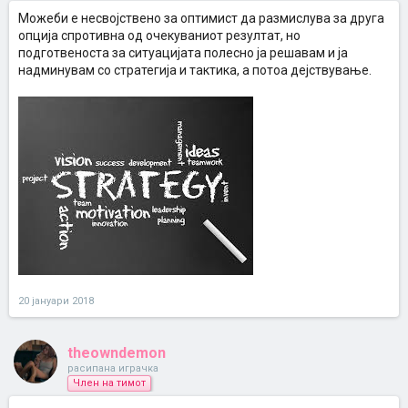
Можеби е несвојствено за оптимист да размислува за друга
опција спротивна од очекуваниот резултат, но
подготвеноста за ситуацијата полесно ја решавам и ја
надминувам со стратегија и тактика, а потоа дејствување.
20 јануари 2018
theowndemon
расипана играчка
Член на тимот