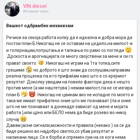
VIN.diesel
Истакнат член
Вашиот одбрамбен механизам
Речиси за секоја работа колку да е идеална и добра мора да
постои план Б.Никогаш не се оставам на цедило,на милост-и
и толернации,попуштања и тапкања по рамо со погледи
.Дрскоста и арогнацијата се многу својствени за мене и си го
прават своето
.Никогаш не играм на 1та топка,сите
грешиме
но доброто е што знам да сослушам,направам
реална проценка па и го прифаќам како што е со крејниот
резултат .Доколку увидам на повеќе фактори дека е нешто
против мене (а ми наштетува ) немам милост,па ке се изгира
план Б
.Никогаш не цвикам ако не испадне по моето и
така ме имаат прифатено оние што ме познаваат (па и оние
што не ме познаваат а донекаде зависат од мене и мојата
работа ),или црно или БЕЛО нема да биде розево во никој
случај
Давам јасни сигнали,можности и правила (некако ) за се да
биде решено во најдобро светло,со убав резултат и
насмеани лица .Се е борба и спремен сум на се кога нема