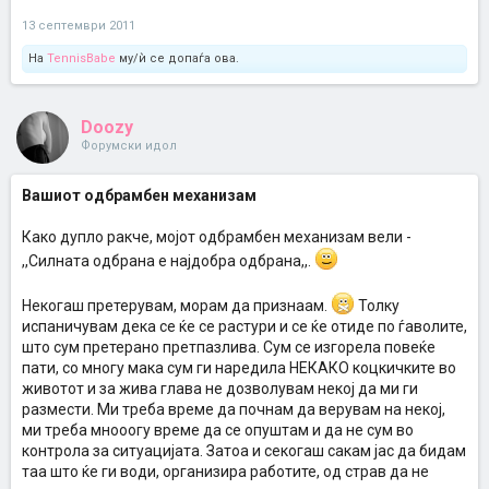
13 септември 2011
На
TennisBabe
му/ѝ се допаѓа ова.
Doozy
Форумски идол
Вашиот одбрамбен механизам
Како дупло ракче, мојот одбрамбен механизам вели -
,,Силната одбрана е најдобра одбрана,,.
Некогаш претерувам, морам да признаам.
Толку
испаничувам дека се ќе се растури и се ќе отиде по ѓаволите,
што сум претерано претпазлива. Сум се изгорела повеќе
пати, со многу мака сум ги наредила НЕКАКО коцкичките во
животот и за жива глава не дозволувам некој да ми ги
размести. Ми треба време да почнам да верувам на некој,
ми треба мнооогу време да се опуштам и да не сум во
контрола за ситуацијата. Затоа и секогаш сакам јас да бидам
таа што ќе ги води, организира работите, од страв да не