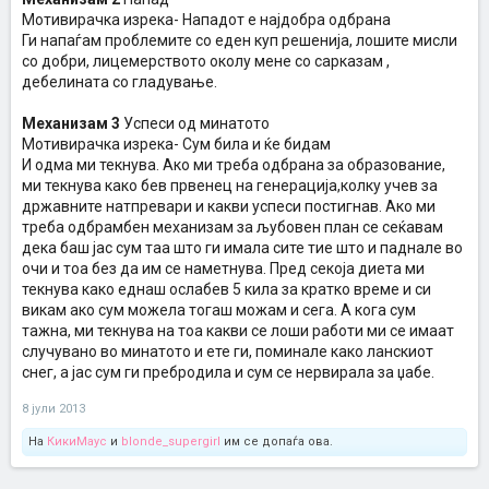
Мотивирачка изрека- Нападот е најдобра одбрана
Ги напаѓам проблемите со еден куп решенија, лошите мисли
со добри, лицемерството околу мене со сарказам ,
дебелината со гладување.
Механизам 3
Успеси од минатото
Мотивирачка изрека- Сум била и ќе бидам
И одма ми текнува. Ако ми треба одбрана за образование,
ми текнува како бев првенец на генерација,колку учев за
државните натпревари и какви успеси постигнав. Ако ми
треба одбрамбен механизам за љубовен план се сеќавам
дека баш јас сум таа што ги имала сите тие што и паднале во
очи и тоа без да им се наметнува. Пред секоја диета ми
текнува како еднаш ослабев 5 кила за кратко време и си
викам ако сум можела тогаш можам и сега. А кога сум
тажна, ми текнува на тоа какви се лоши работи ми се имаат
случувано во минатото и ете ги, поминале како ланскиот
снег, а јас сум ги пребродила и сум се нервирала за џабе.
8 јули 2013
На
КикиМаус
и
blonde_supergirl
им се допаѓа ова.