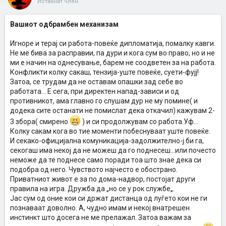
Истакнат член
Вашиот одбрамбен механизам
Игноре и терај си работа-повеќе дипломатија, помалку кавги.
Не ме бива за расправии, па дури и кога сум во право, но и не
ми е начин на однесување, барем не соодветен за на работа.
Конфликти колку сакаш, тензија-уште повеќе, суети-фујј!
Затоа, се трудам да не оставам опашки зад себе во
работата... Е сега, при директен напад-зависи и од
противникот, ама главно го слушам дур не му помине( и
додека сите останати не помислат дека откачил) кажувам 2-
3 збора( смирено
) и си продолжувам со работа.Уф...
Колку сакам кога во тие моменти побеснуваат уште повеќе.
И секако-официјална комуникација-задолжително-ј.би га,
секогаш има некој да не можеш да го поднесеш...или почесто
неможе да те поднесе само поради тоа што знае дека си
подобра од него. Чувството најчесто е обострано.
Приватниот живот е за по дома-надвор, постојат други
правила на игра. Дружба да „но се у рок службе„.
Јас сум од оние кои си држат дистанца од луѓето кои не ги
познаваат доволно. А, чудно имам и некој внатрешен
инстинкт што досега не ме прелажал. Затоа важам за