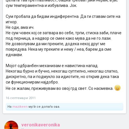
целата таа претпазливост, башка требаат јаки нерви, а јас
сум темпераментна и избувлива. Јок.
Сум пробала да бидам индиферентна. Да ги ставам сите на
игнор.
Не оди, ама ич.
Не сум човек кој се затвара во себе, трпи, стиска заби, плаче
под перница, а надвор се смее како мува да не го лази.
Не дозволувам да ми прекипе, додека некој друг ме
повредува. Нека му прекипе и нему / неа, барем да сме
еднакви.
Мојот одбранбен механизам е навистина напад.
Некогаш бурно и бучно, некогаш суптилно, некогаш слатко,
дискретно, па и подмукло за идиотите, но открив дека така
си функционирам најдобро.
Не се жалам, преживувам во овој грд свет. Со насмевка.
16 септември 2011
На
mazikeen
му/ѝ се допаѓа ова.
veronikaveronika