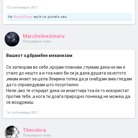
13 септември 2011
На
NoellePage
му/ѝ се допаѓа ова.
MarchelineAmaru
Популарен член
Вашиот одбрамбен механизам
Се затворам во себе ,кројам планови ,глумам дека не ми е
стало до нешто а и тоа како би си ја дала душата за истото
,имам инает за цела Земјина топка да ја снабдам ама гледам
да го спроведувам што посуптилно .
Нели ,ако те откријат дека си инаетчија тоа ќе го искористат
против тебе ,а кога ти доаѓа природно понекад не можеш да
се воздржиш.
16 септември 2011
Theodora
Популарен член