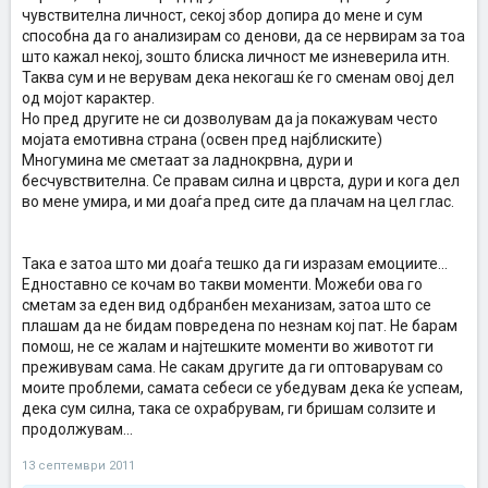
чувствителна личност, секој збор допира до мене и сум
способна да го анализирам со денови, да се нервирам за тоа
што кажал некој, зошто блиска личност ме изневерила итн.
Таква сум и не верувам дека некогаш ќе го сменам овој дел
од мојот карактер.
Но пред другите не си дозволувам да ја покажувам често
мојата емотивна страна (освен пред најблиските)
Многумина ме сметаат за ладнокрвна, дури и
бесчувствителна. Се правам силна и цврста, дури и кога дел
во мене умира, и ми доаѓа пред сите да плачам на цел глас.
Така е затоа што ми доаѓа тешко да ги изразам емоциите...
Едноставно се кочам во такви моменти. Можеби ова го
сметам за еден вид одбранбен механизам, затоа што се
плашам да не бидам повредена по незнам кој пат. Не барам
помош, не се жалам и најтешките моменти во животот ги
преживувам сама. Не сакам другите да ги оптоварувам со
моите проблеми, самата себеси се убедувам дека ќе успеам,
дека сум силна, така се охрабрувам, ги бришам солзите и
продолжувам...
13 септември 2011