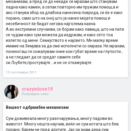
механизам, а пред се до некаде се мразам што станувам
ладна како камен, а сепак повторно им пружам помош,а и
ако станува збор за длабока нанесена повреда, се ќе е како
порано, само што на оној што ја нанел мојата помош и
несебичност ќе бидат негова најголема казна.
А во екстремни случаеви, се борам како лавица, што на пати
се чудам како сум можела да издржам, и како сето тоа
излегло од мене. Семејството е најсвето. Мн малку време
имаме на Земјава за да сме исполнети со омраза. Не мразам,
понекогаш ги сожалувам оние кои губат време на глупости ,
а не гледаат да се средат самите себе
си.Љубете,простувајте....и не се откажувајте
13 септември 2011
crazyinlove19
Популарен член
Вашиот одбрамбен механизам
Сум доживеала многу разочарувања, многу падови во
животот. Многу нешта научив, веќе не сум истата што бев
порано, барем не пред другите. Јас си знам дека сум