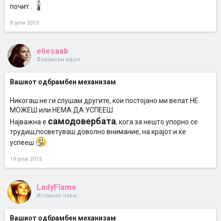
почит .
8 јули 2013
eliesaab
Форумски идол
Вашиот одбрамбен механизам
Никогаш не ги слушам другите, кои постојано ми велат НЕ
МОЖЕШ или НЕМА ДА УСПЕЕШ
самодовербата
Најважна е
, кога за нешто упорно се
трудиш,посветуваш доволно внимание, на крајот и ќе
успееш
19 јули 2013
LadyFlame
Истакнат член
Вашиот одбрамбен механизам