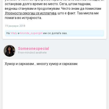
останував долго време во место. Сега, штом паднам,
веднаш станувам и продолжувам. Често знам да помислам
Упорноста секогаш се исплатува
,
што е факт. Таа мисла ми
помага во истрајноста.
19 јануари 2018
На
Vitaly
и
blonde_supergirl
им се допаѓа ова.
Someonespecial
Free-minded aesthete
Хумор и сарказам... мноогу хумор и сарказам.