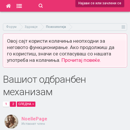
Најави се или зачлени се
Форум
Здравје
Психологија
Овој сајт користи колачиња неопходни за
неговото функционирање. Ако продолжиш да
го користиш, значи се согласуваш со нашата
употреба на колачиња.
Прочитај повеќе.
Вашиот одбранбен
механизам
1
2
СЛЕДНА >
NoellePage
Истакнат член