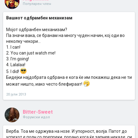
Популарен член
Вашиот одбрамбен механизам
Мојот одбранбен механизам?
Па значи вака, се бранам на многу чуден начин, кој оди во
неколку чекори...
1. I can!
2. You can just watch me!
3. I'm going!
4. Lalalaa!
5. I did!
Бидејки најдобрата одбрана е кога ќе им покажеш дека не ти
можат ништо, иако често блефираат!
20 јули 2013
Bitter-Sweet
Форумски идол
Верба. Тоа ме одржува на нозе. И упорност, волја. Патот до
успехот е полн со препреки, порано кога ќе запнев некаде, си