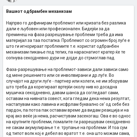
Вашиот одбрамбен механизам
Најпрво го дефинирам проблемот или кризата без разлика
дали е љубовен или професионален. Бидејќи за да
преминеш на фаза разрешување проблеми треба да има
материјал за таа постапка. Проблемот со огромен број луѓе е
што ги игнорираат проблемите т.е. користат одбранбен
механизам пикање под тепих, па нараснатиот кратер ќе те
сопнува секојдневно дури не дојде до стрмоглав пад.
Фаза-разрешување на проблемот-зависи дали зависи само
од мене решението или се инволвирани и др.луѓе. Во
случајот на други луѓе - партнер или колеги, не им зборувам
што треба да корегираат вртејќи околу нив ко досадна
мушичка секојдневно, давам шанса да согледаат сами,
оставам на нивната совест, кога гледам дека нема резултат,
настапувам како лавина и исфрлам буквално се‘ од себе без
пардон, па потоа пак оставам време да видам реакција и на
крај ако веќе ја нема, расчистувам засекогаш. Ова е во однос
на крупните проблеми, помалите ги разрешувам секојдневно
не сакам акумулирање т.е. трупање на проблеми. И тоа сум
од типот волк кој е дебел во вратот т.е. она што можам сама,