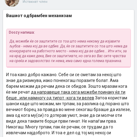
Истакнат член
Вашиот одбрамбен механизам
Doozy напиша:
Да, можеби ќе се заштитите со тоа што нема некому да изјавите
љубов - нема кој да ве одбие. Да, ќе се заштитите со тоа што нема да
конкурирате на работното место - нема кој да ве одбие... Итн итн, за
на крај да каже дека, Вие се заштитивте, но сега во Вас сите чувства
на среќа и задоволство ги нема, има само една голема празнина.
И тоа како добро кажано. Себе си се сметам за некој што
знае да ризикува, иако понекогаш поразите болат. Ама
барем можам да речам дека се обидов. Зошто мразам кога
ќе ми речат
да направеше така сега можеби поинаку ќе ти
беше...или најмногу од типот -кога ти велев
Затоа користам
шанси каде што можам, мн трпам, за разлика од порано што
вечниот борец за правда во мене секогаш брзаше да излезе,
ама од кога му(си) го дотерав умот, знае да си молчи оти
виде дека таквите борци први гинат. Не напаѓам прва.
Никогаш. Многу трпам, пак ќе речам, се трудам да го
извлечам најдоброто. И тоа е дел од тој мој некој си