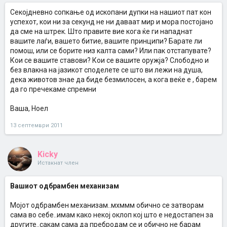
Секојдневно сопкање од ископани дупки на нашиот пат кон
успехот, кои ни за секунд не ни даваат мир и мора постојано
да сме на штрек. Што правите вие кога ќе ги нападнат
вашите лаѓи, вашето битие, вашите принципи? Барате ли
помош, или се борите низ калта сами? Или пак отстапувате?
Кои се вашите ставови? Кои се вашите оружја? Слободно и
без влакна на јазикот споделете се што ви лежи на душа,
дека животов знае да биде безмилосен, а кога веќе е , барем
да го пречекаме спремни
Ваша, Ноел
13 септември 2011
Kicky
Истакнат член
Вашиот одбрамбен механизам
Мојот одбрамбен механизам..мхммм обично се затворам
сама во себе..имам како некој оклоп кој што е недостапен за
другите..сакам сама да пребродам се и обично не барам