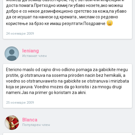
доста помага.Претходно измиј ги убаво нозете,ако можеш
добро е со некое дезинфекционо сретство за кожа,па убаво
да се исушат па нанеси од кремата , мислам со редовно
користење за брзо ке имаш резултати.Поздравче
24 ноември 2009
leniang
Истакнат член
Etericno maslo od cajno drvo odlicno pomaga za gabickite megu
prstite, gi otstranuva na sosema priroden nacin bez hemikalii, a
voedno so otstranuvaweto na gabickite se otstranuva i mirizbata
koja se javuva. Voedno mozes da go koristis i za mnogu drugi
nameni.Jas na primer go koristam za akni.
25 ноември 2009
Blanca
Популарен член