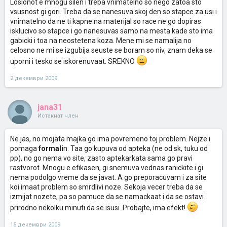
Losionot e mnogu silen i treba vnimatelno so nego zatoa sto
vsusnost gi gori. Treba da se nanesuva skoj den so stapce za usi i
vnimatelno da ne ti kapne na materijal so race ne go dopiras
isklucivo so stapce i go nanesuvas samo na mesta kade sto ima
gabicki i toa na neostetena koza. Mene mi se namalija no
celosno ne mi se izgubija seuste se boram so niv, znam deka se
uporni i tesko se iskorenuvaat. SREKNO
2 декември 2009
jana31
Истакнат член
Ne jas, no mojata majka go ima povremeno toj problem. Nejze i
pomaga
formali
n. Taa go kupuva od apteka (ne od sk, tuku od
pp), no go nema vo site, zasto aptekarkata sama go pravi
rastvorot. Mnogu e efikasen, gi snemuva vednas ranickite i gi
nema podolgo vreme da se javat. A go preporacuvam i za site
koi imaat problem so smrdlivi noze. Sekoja vecer treba da se
izmijat nozete, pa so pamuce da se namackaat i da se ostavi
prirodno nekolku minuti da se isusi. Probajte, ima efekt!
15 декември 2009