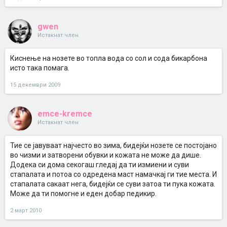
gwen
Истакнат член
Киснење на нозете во топла вода со сол и сода бикарбона
исто така помага.
15 декември 2009
emce-kremce
Истакнат член
Тие се јавуваат најчесто во зима, бидејќи нозете се постојано
во чизми и затворени обувки и кожата не може да дише.
Додека си дома секогаш гледај да ти измиени и суви
стапалата и потоа со одредена маст намачкај ги тие места. И
стапалата сакаат нега, бидејќи се суви затоа ти пука кожата.
Може да ти помогне и еден добар педикир.
2 март 2010