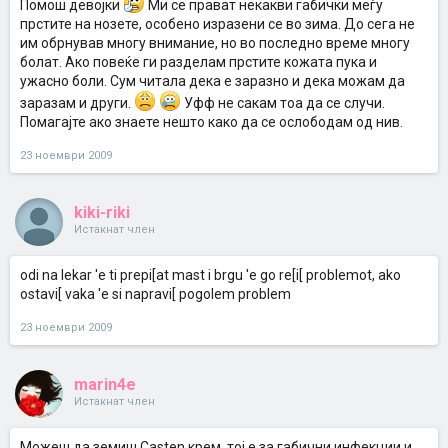
Помош девојки
Ми се прават некакви габички меѓу
прстите на нозете, особено изразени се во зима. До сега не
им обрнував многу внимание, но во последно време многу
болат. Ако повеќе ги разделам прстите кожата пука и
ужасно боли. Сум читала дека е заразно и дека можам да
заразам и други.
Уфф не сакам тоа да се случи.
Помагајте ако знаете нешто како да се ослободам од нив.
23 ноември 2009
kiki-riki
Истакнат член
odi na lekar 'e ti prepi[at mast i brgu 'e go re[i[ problemot, ako
ostavi[ vaka 'e si napravi[ pogolem problem
23 ноември 2009
marin4e
Истакнат член
Можеш да земиш Casten крем, тој е за габични инфекции и