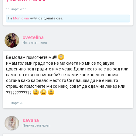
11 март 2011
На
Monickaa
му/ѝ се допаѓа ова.
cvetelina
Истакнат член
Ве молам помогнете ми!!!
имам големи гради тоа не ми смета но ми се појавува
црвенило под градите и ме чеша.Дали несто не е во ред или
само тоа е од пот можеби? се намачкав канестен но ми
остана како кафеаво местото.Се плашам да не е нешто
страшно помогнете ми со некој совет да одам на лекар или
????????????
11 март 2011
savana
Популарен член