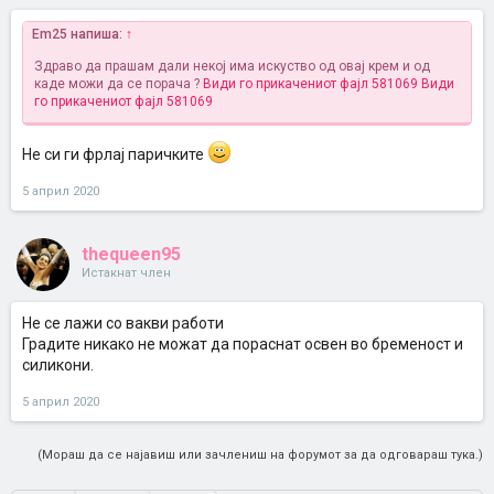
Em25 напиша:
↑
Здраво да прашам дали некој има искуство од овај крем и од
каде можи да се порача ?
Види го прикачениот фајл 581069
Види
го прикачениот фајл 581069
Не си ги фрлај паричките
5 април 2020
thequeen95
Истакнат член
Не се лажи со вакви работи
Градите никако не можат да пораснат освен во бременост и
силикони.
5 април 2020
(Мораш да се најавиш или зачлениш на форумот за да одговараш тука.)