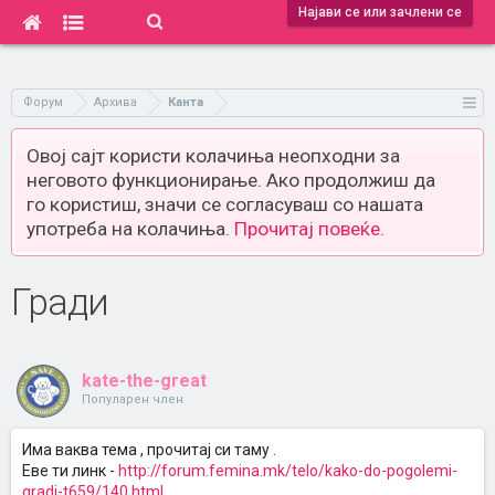
Најави се или зачлени се
Форум
Архива
Канта
Овој сајт користи колачиња неопходни за
неговото функционирање. Ако продолжиш да
го користиш, значи се согласуваш со нашата
употреба на колачиња.
Прочитај повеќе.
Гради
kate-the-great
Популарен член
Има ваква тема , прочитај си таму .
Еве ти линк -
http://forum.femina.mk/telo/kako-do-pogolemi-
gradi-t659/140.html