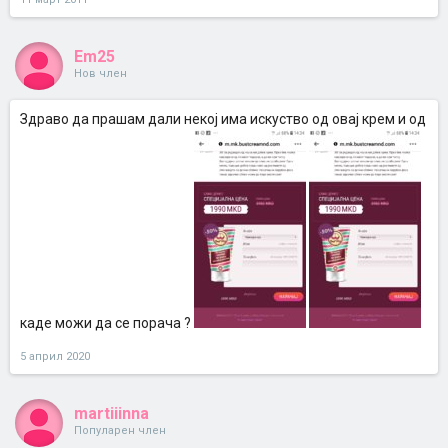
Em25
Нов член
Здраво да прашам дали некој има искуство од овај крем и од
каде можи да се порача ?
5 април 2020
martiiinna
Популарен член