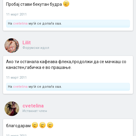
Пробај стави бекутан будра
11 март 2011
На
cvetelina
му/ѝ се допаѓа ова.
Lilit
Форумски идол
Ако ти останала кафеава флека,продолжи да се мачкаш со
канастен,габичка е во прашање.
11 март 2011
На
cvetelina
му/ѝ се допаѓа ова.
cvetelina
Истакнат член
благодарам
11 март 2011