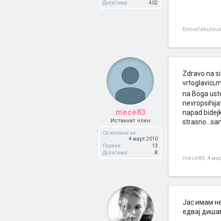
Допаѓања:
402
EnnieFabulou
Zdravo na s
vrtoglavici,
na Boga uste
nevropsihija
mece83
napad bidejk
Истакнат член
strasno...s
Се зачлени на:
4 март 2010
Пораки:
13
Допаѓања:
8
mece83
,
4 ма
Јас имам не
едвај диша