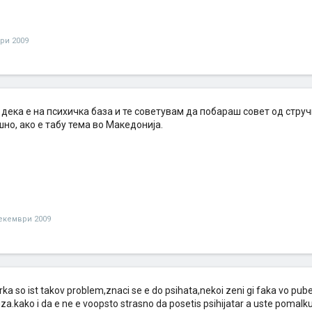
ри 2009
дека е на психичка база и те советувам да побараш совет од струч
но, ако е табу тема во Македонија.
екември 2009
a so ist takov problem,znaci se e do psihata,nekoi zeni gi faka vo pube
.kako i da e ne e voopsto strasno da posetis psihijatar a uste pomalk