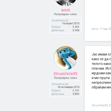
annii
Популарен член
Се зачлени на:
16 април 2010
Пораки:
3.352
annii
,
17 мај 2
Допаѓања:
5.906
Јас имам с
како се да 
телото како
плачам. Ист
мрднам како
Strumfeta93
и ме пушти.
Популарен член
непреспиена
Се зачлени на:
обраќам мно
24 октомври 2010
Пораки:
2.191
Допаѓања:
3.859
Strumfeta93
,
5