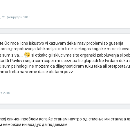
s
,
21 февруари 2010
ite.Od moe licno iskustvo vi kazuvam deka imav problemi so gusenja
mornici,prepotuvanja,tahikardija i sto ti ne i sekogas koga ke mi se sluce
 sum ziva.....
si otkako gi isklucivme site organski zaboluvanja si 
tar Dr.Pavlov i sega sum super mi isceznaa tie gluposti.Ne tvrdam deka se
i sum psiholog i ne mozam da dijagnosticiram tuku taka ali pretpostavuva
ammo treba na vreme da se otstarni pozz
рт 2010
кој сличен проблем кога ќе станам наутро од спиење ми станува ж
м неможам ни воздух да подземам