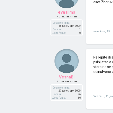
oset.Zboruv
evaslims
Истакнат член
Се зачлени на:
15 декември 2009
Пораки:
1
evaslims
,
15 д
Допаѓања:
0
Ne lepite di
psihijatar, 
vtoro ne se 
edinstveno 
VesnaBl
Истакнат член
Се зачлени на:
27 декември 2009
Пораки:
26
VesnaBl
,
11 ја
Допаѓања:
10