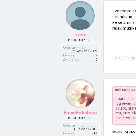
ova moze da e
definitivno 
ke se smiris
relax muzika
irenx
Истакнат член
Се зачлени на:
21 ноември 2009
Пораки:
2
irenx
,
11 јануа
Допаѓања:
0
doll напиша
Imam eden p
legnuvam da
pulsot, ni s
EnnieFabulous
toa, sum bil
Истакнат член
iskustvo? Mo
Се зачлени на:
10 јануари 2010
мислам ама 
Пораки:
717