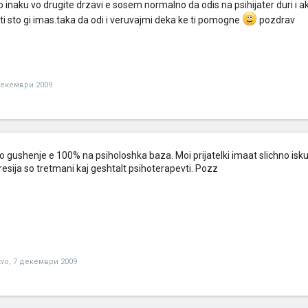
o inaku vo drugite drzavi e sosem normalno da odis na psihijater duri i a
i sto gi imas.taka da odi i veruvajmi deka ke ti pomogne
pozdrav
декември 2009
 gushenje e 100% na psiholoshka baza. Moi prijatelki imaat slichno iskust
esija so tretmani kaj geshtalt psihoterapevti. Pozz
tvo
,
7 декември 2009