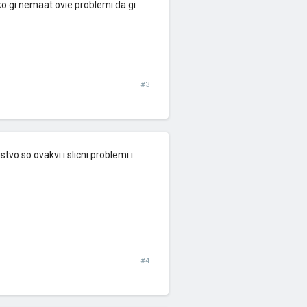
ko gi nemaat ovie problemi da gi
#3
vo so ovakvi i slicni problemi i
#4