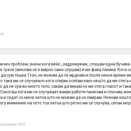
010
личен проблем, значи кога веќе ,,задремувам,, слушам една бучав
се тресе (мислам се е мирно само слушам) и ме фаќа паника. Кога 
 да сум тешка 1тон, не можам да се мрднам и после некое време м
о така ми се случувало кога спијам осеќам како нешто да ме стега 
 да не сум во моето тело, сакам да викам но ме стега гласот и та
 Секогаш кога ми се случуваат вакви работи паничам и плачам, мои
 и седат со мене затоа што не можам да се смирам. Незнам зошто 
гу внимание на сето тоа затоа што ретко ми се случува, сепак мор
 декември 2010