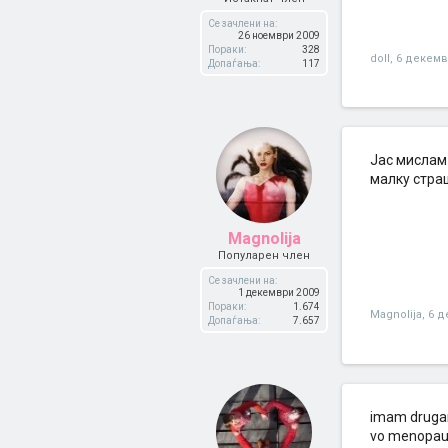
Се зачлени на:
26 ноември 2009
Пораки:
328
doll
,
6 декемв
Допаѓања:
117
Јас мислам 
малку страш
Magnolija
Популарен член
Се зачлени на:
1 декември 2009
Пораки:
1.674
Magnolija
,
6 д
Допаѓања:
7.657
imam drugark
vo menopauza