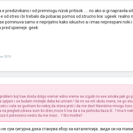
 predizvikano i od premnogu nizok pritisok ..... no ako si gi napravila sit
ti e od stres i bi trebalo da pobaras pomos od strucno lice :ugeek: realno
 se pominuva samo e neprijatno kako iskustvo a i imas neprespani noki i sl
 pred spieneje :geek:
ри 2010
:
roblem koj trae dosta dolgo vreme! edno vreme se izgubi no eve sinoka pak go 
 spijam i se budam mislejki deka ke umram !
Se mi se vrti okolu mene, ne go sl
rceto i cela se gusham ko nekoj da stava prsti i da me davi!
Navistina mnogu loso 
a na pregled-zdrava sum ko dren,moze li toa da e na psihicka baza ili...? Ima li nek
ze li potsvesno nesto da me maci....? Sto mislite?
не сум сигурна дека станува збор за каталепсија...види си на психи