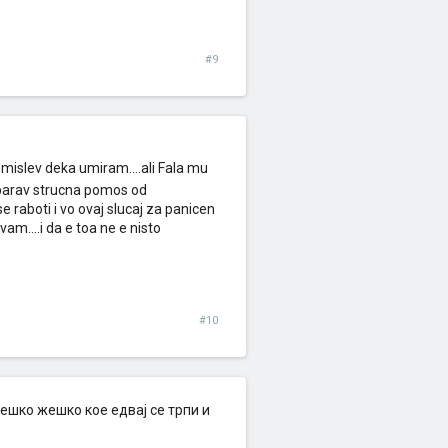
#9
a mislev deka umiram....ali Fala mu
pobarav strucna pomos od
 raboti i vo ovaj slucaj za panicen
m....i da e toa ne e nisto
#10
ешко жешко кое едвај се трпи и