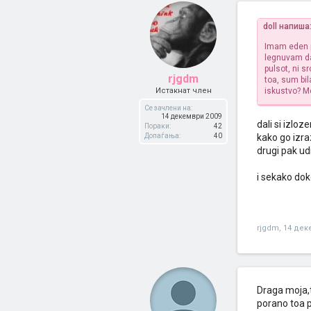
doll напиша
Imam eden p
legnuvam da
pulsot, ni s
rjgdm
toa, sum bil
Истакнат член
iskustvo? Mo
Се зачлени на:
14 декември 2009
dali si izlo
Пораки:
42
Допаѓања:
40
kako go izra
drugi pak udi
i sekako dok
rjgdm
,
14 дек
Draga moja,t
porano toa p