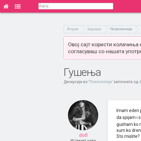
Форум
Здравје
Психологија
Овој сајт користи колачиња
согласуваш со нашата употр
Гушења
Дискусија во '
Психологија
' започната од
d
Imam eden p
da spijam i
gusham ko ne
sum ko dren,
doll
Sto mislite?
Истакнат член