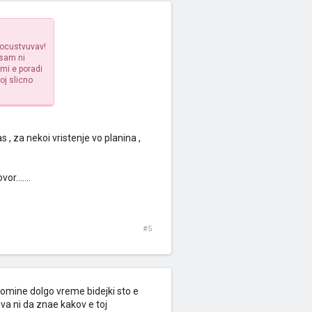
pocustvuvav!
usam ni
mi e poradi
oj slicno
 , za nekoi vristenje vo planina ,
r.......
#5
 pomine dolgo vreme bidejki sto e
va ni da znae kakov e toj