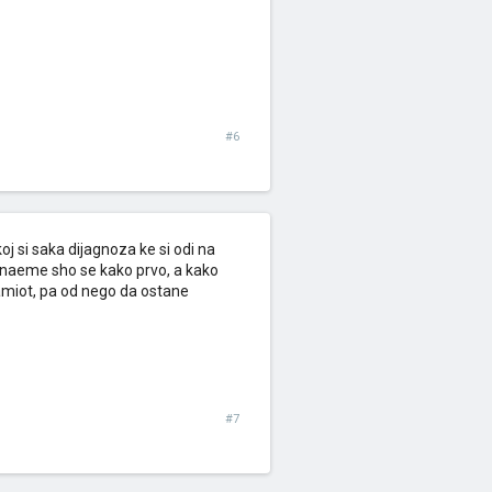
#6
oj si saka dijagnoza ke si odi na
e znaeme sho se kako prvo, a kako
amiot, pa od nego da ostane
#7