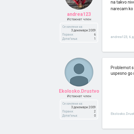
na takvo niv
narecam ko t
andrea123
Истакнат член
Се зачлени на:
3 декември 2009
Пораки:
6
andrea123
,
6 
Допаѓања:
1
Problemot so
uspesno go r
Ekolosko.Drustvo
Истакнат член
Се зачлени на:
3 декември 2009
Пораки:
2
Ekolosko.Drus
Допаѓања:
0