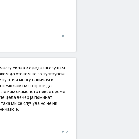
#11
а многу силна и одеднаш слушам
сакам да станам не го чуствувам
е пушти и многу паничам и
и неможам ни со прсте да
ка лежам скаменета некое време
те цела вечер ја поминат
така ми се случува но не ни
ничаво е.
#12