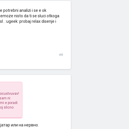
e potrebni analizi i se e ok
 nemoze nisto da ti se sluci otkoga
 . :ugeek: probaj relax disenje i
#8
pocustvuvav!
usam ni
mi e poradi
oj slicno
јатар или на нервно.