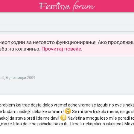
 неопходни за неговото функционирање. Ако продолжиш
еба на колачиња.
Прочитај повеќе.
oll
,
6 декември 2009
.
roblem koj trae dosta dolgo vreme! edno vreme se izgubi no eve sino
 se budam mislejki deka ke umram !
Se mi se vrti okolu mene, ne go sl
koj da stava prsti i da me davi!
Navistina mnogu loso mi e poradi t
moze li toa da e na psihicka baza ili...? Ima li nekoj slicno iskustvo? Moz