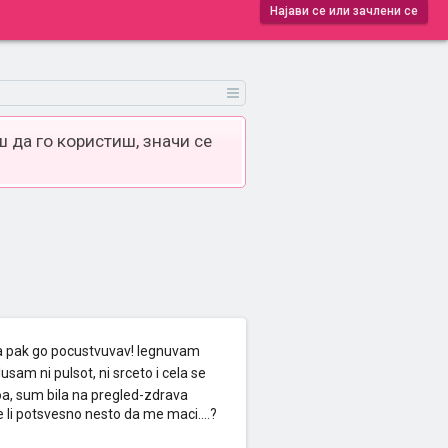
Најави се или зачлени се
 да го користиш, значи се
ka pak go pocustvuvav! legnuvam
usam ni pulsot, ni srceto i cela se
oa, sum bila na pregled-zdrava
e li potsvesno nesto da me maci....?