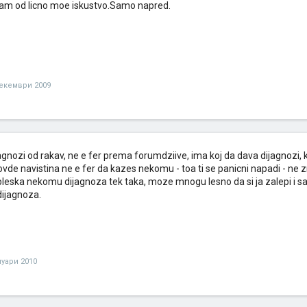
am od licno moe iskustvo.Samo napred.
екември 2009
jagnozi od rakav, ne e fer prema forumdziive, ima koj da dava dijagnozi, k
a ovde navistina ne e fer da kazes nekomu - toa ti se panicni napadi - n
pleska nekomu dijagnoza tek taka, moze mnogu lesno da si ja zalepi i s
dijagnoza.
нуари 2010