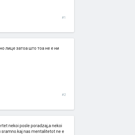
#1
но лице затоа што тоа не е ни
#2
rtet nekoi posle poradzaj,a nekoi
u sramno.kaj nas mentalitetot ne e