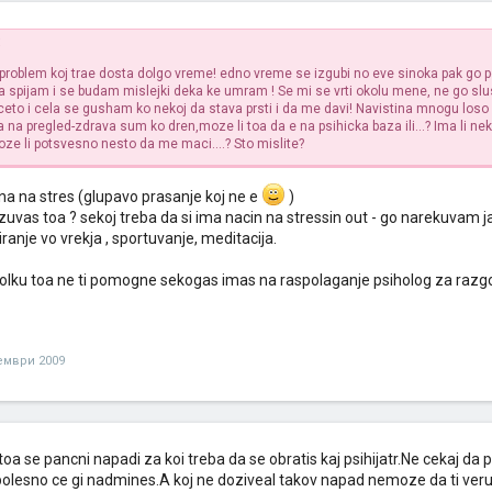
:
roblem koj trae dosta dolgo vreme! edno vreme se izgubi no eve sinoka pak go 
 spijam i se budam mislejki deka ke umram !
Se mi se vrti okolu mene, ne go sl
rceto i cela se gusham ko nekoj da stava prsti i da me davi!
Navistina mnogu loso 
a na pregled-zdrava sum ko dren,moze li toa da e na psihicka baza ili...? Ima li nek
ze li potsvesno nesto da me maci....? Sto mislite?
zena na stres (glupavo prasanje koj ne e
)
zuvas toa ? sekoj treba da si ima nacin na stressin out - go narekuvam jas
ranje vo vrekja , sportuvanje, meditacija.
olku toa ne ti pomogne sekogas imas na raspolaganje psiholog za razgovo
ември 2009
oa se pancni napadi za koi treba da se obratis kaj psihijatr.Ne cekaj da
olesno ce gi nadmines.A koj ne doziveal takov napad nemoze da ti veru