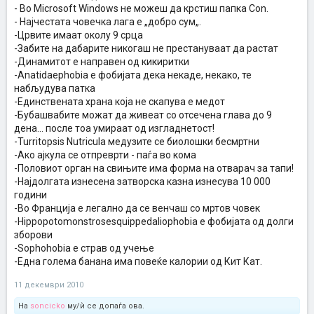
- Во Microsoft Windows не можеш да крстиш папка Con.
- Најчестата човечка лага е „добро сум„.
-Црвите имаат околу 9 срца
-Забите на дабарите никогаш не престануваат да растат
-Динамитот е направен од кикиритки
-Anatidaеphobia е фобијата дека некаде, некако, те
набљудува патка
-Единствената храна која не скапува е медот
-Бубашвабите можат да живеат со отсечена глава до 9
дена... после тоа умираат од изгладнетост!
-Turritopsis Nutricula медузите се биолошки бесмртни
-Ако ајкула се отпреврти - паѓа во кома
-Половиот орган на свињите има форма на отварач за тапи!
-Најдолгата изнесена затворска казна изнесува 10 000
години
-Во Франција е легално да се венчаш со мртов човек
-Hippopotomonstrosesquippedaliophobia e фобијата од долги
зборови
-Sophohobia е страв од учење
-Една голема банана има повеќе калории од Кит Кат.
11 декември 2010
На
soncicko
му/ѝ се допаѓа ова.