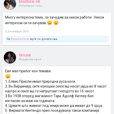
Dushica-sk
Популарен член
Многу интересна тема , се зачудив за некои работи . Некои
интересни си ги зачував
3 декември 2010
На
Belieberfever
му/ѝ се допаѓа ова.
tessie
Форумски идол
Еве мал прилог кон темава:
1. Елвис Присли имал природна руса коса.
2. Во Вирџинија, сите кокошки секогаш несат јајца во 8 часот
наутро и секогаш го напуштаат гнездото во 16 часот
3.Во 1938 според магазинот Тајм, Адолф Хитлер бил
изгласан за маж на годината.
4. Црвите што живеат под земја може да имаат до 9 срца.
5. Фирмата Нинтендо прво поседувала такси компанија.