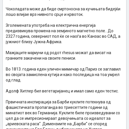
Чоколадата може да биде смртоносна за кучињата бидејќи
лошо влијае врз нивното срце и крвоток.
Зголемената употреба на електрична енергија
предизвикува промена на земјиното магнетно поле.. До
2327 година, северниот пол ќе се наоѓа во Канзас во САД, а
јужниот близу Јужна Африка.
Мажјаците мајмуни од родот rhesus можат да висат на
гранките закачени на своите пениси.
Во 1813. година еден уличен мимичар од Париз се заглавил
во својата замислена кутија и како последица на тоа умрел
од глад.
Адолф Хитлер бил вегетаријанец и имал само еден тестис.
Првичната инспирација за Барби куклите потекнува од
фашистичката пропаганда во триесеттите години од
минатиот век во Германија. Куклите биле произведувани со
цел да се импресионираат девојчињата со идеалот за
„ариевската раса“. Димензиите на „Барби“ се според