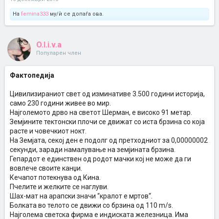
На
femina333
му/ѝ се допаѓа ова.
O.l.i.v.a
Популарен член
Фактопедија
Цивилизираниот свет од изминативе 3.500 години историја,
само 230 години живее во мир.
Најголемото дрво на светот Шерман, е високо 91 метар.
Земјините тектонски плочи се движат со иста брзина со која
расте и човечкиот нокт.
На Земјата, секој ден е подолг од претходниот за 0,00000002
секунди, заради намалување на земјината брзина.
Гепардот е единствен од родот мачки кој не може да ги
вовлече своите канџи.
Кечапот потекнува од Кина.
Пчелите и желките се наглуви.
Шах-мат на арапски значи “кралот е мртов“.
Болката во телото се движи со брзина од 110 m/s.
Најголема светска фирма е индиската железница. Има