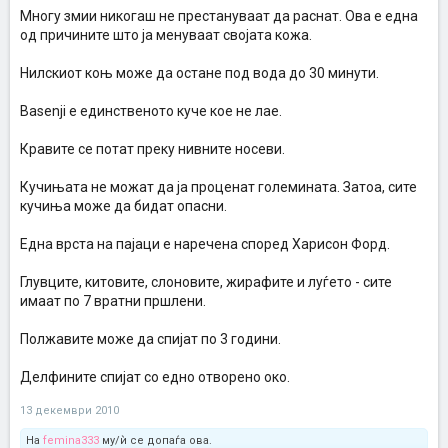
Многу змии никогаш не престануваат да раснат. Ова е една
од причините што ја менуваат својата кожа.
Нилскиот коњ може да остане под вода до 30 минути.
Basenji е единственото куче кое не лае.
Кравите се потат преку нивните носеви.
Кучињата не можат да ја проценат големината. Затоа, сите
кучиња може да бидат опасни.
Една врста на пајаци е наречена според Харисон Форд.
Глувците, китовите, слоновите, жирафите и луѓето - сите
имаат по 7 вратни пршлени.
Полжавите може да спијат по 3 години.
Делфините спијат со едно отворено око.
13 декември 2010
На
femina333
му/ѝ се допаѓа ова.