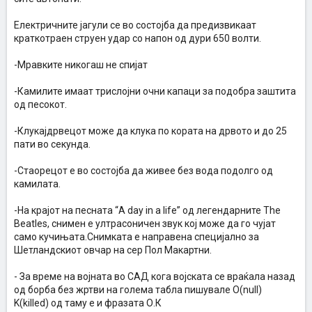
Електричните јагули се во состојба да предизвикаат
краткотраен струен удар со напон од дури 650 волти.
-Мравките никогаш не спијат
-Камилите имаат трислојни очни капаци за подобра заштита
од песокот.
-Клукајдрвецот може да клука по кората на дрвото и до 25
пати во секунда.
-Стаорецот е во состојба да живее без вода подолго од
камилата.
-На крајот на песната “A day in a life” од легендарните The
Beatles, снимен е ултрасоничен звук кој може да го чујат
само кучињата.Снимката е направена специјално за
Шетландскиот овчар на сер Пол Макартни.
- За време на војната во САД кога војската се враќала назад
од борба без жртви на голема табла пишувале О(null)
K(killed) од таму е и фразата О.К