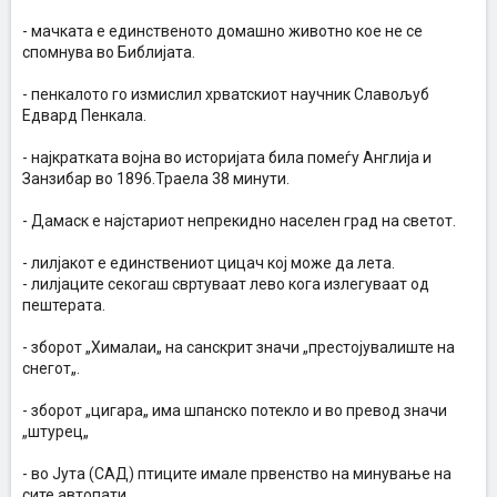
- мачката е единственото домашно животно кое не се
спомнува во Библијата.
- пенкалото го измислил хрватскиот научник Славољуб
Едвард Пенкала.
- најкратката војна во историјата била помеѓу Англија и
Занзибар во 1896.Траела 38 минути.
- Дамаск е најстариот непрекидно населен град на светот.
- лилјакот е единствениот цицач кој може да лета.
- лилјаците секогаш свртуваат лево кога излегуваат од
пештерата.
- зборот „Хималаи„ на санскрит значи „престојувалиште на
снегот„.
- зборот „цигара„ има шпанско потекло и во превод значи
„штурец„
- во Јута (САД) птиците имале првенство на минување на
сите автопати.