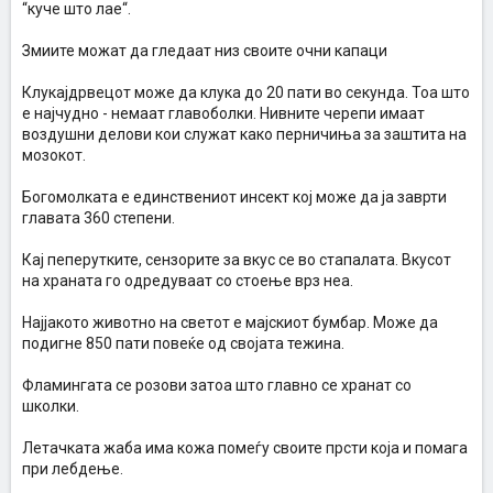
“куче што лае“.
Змиите можат да гледаат низ своите очни капаци
Клукајдрвецот може да клука до 20 пати во секунда. Тоа што
е најчудно - немаат главоболки. Нивните черепи имаат
воздушни делови кои служат како перничиња за заштита на
мозокот.
Богомолката е единствениот инсект кој може да ја заврти
главата 360 степени.
Кај пеперутките, сензорите за вкус се во стапалата. Вкусот
на храната го одредуваат со стоење врз неа.
Најјакото животно на светот е мајскиот бумбар. Може да
подигне 850 пати повеќе од својата тежина.
Фламингата се розови затоа што главно се хранат со
школки.
Летачката жаба има кожа помеѓу своите прсти која и помага
при лебдење.