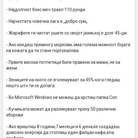
- Најдолгиот бокс меч траел 110 рунди.
- Најчестата човечка лага е „добро сум„.
- Жирафите ги чистат ушите со својот јазик,кој е долг 45 цм.
- Aко изедеш премногу моркови, има голема можност бојата
на кожата да ти стане портокалова.
- Првите високи потпетици биле правени за мажи, не за
жени.
- Зениците на окото се зголемуваат за 45% кога гледаш
нешто што ти се допаѓа.
- Во Microsoft Windows не можеш да крстиш папка Con.
- Кучињата можат да разликуваат преку 50 различни
зборови
- Ако вриштиш 8 години,7 месеци и 6 дена,ќе создадеш
доволно енергија да стоплиш еден филџан кафе,епа