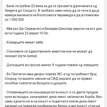
- Биле потребни 22 века за да се пресмета далечината од
Земјата до Сонцето. А требало само некој да се сети и да ја
измери висината на Кеопсовата пирамида и да ја помножи
со 1 000 000
- Мигуел Де Сервантес и Вилијам Шекспир умреле на ист ден
иста година 23 април 1616г.
- Комарците имаат заби
- Слоновите се единствените животни кои не можат да
скокаат.(ќути среќа)
- Деснаците во просек жиеат 9 години повеќе од леваците.
- Во Пентагон има двојно повеќе WC-а од потребниот број.
Според тогашните закони на САД морало да се прават
посебни тоалети за белците и црнците.
- Спомениците на коњаници кога коњот е со двете предни
ноѕе во воздух, означуваат дека ликот загинал во борба. Ако
само едната нога на коњот е подигната значи дека ликот
загинал од повреди здобиени во битка, а ако коњот стои на