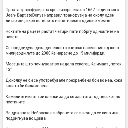
Првата трансфузија на крв е извршена во 1667. година кога
Jean- BaptisteDenys направил трансфузија на околу еден
литар овчја крв во телото на петнаесетгодишно момче.
Ноктите на рацете растат четири пати побргу од ноктите на
нозете.
Се предвидува дека денешното светско население од шест
милијарди луѓе до 2080 ќе нарасне до 15 милијарди.
Месеците што почнуваат во недела секогаш ќе имаат „петок
13“
Доколку не би се употребувале прехранбени бои во неа, кока
колата би била зелена.
Камилите имаат три клепки за да се заштитат од песокот во
пустините.
Во државата Небраска е забрането со закон да се кива или
подригнува во црква.