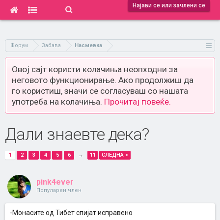
Најави се или зачлени се
Форум
Забава
Насмевка
Овој сајт користи колачиња неопходни за
неговото функционирање. Ако продолжиш да
го користиш, значи се согласуваш со нашата
употреба на колачиња.
Прочитај повеќе.
Дали знаевте дека?
1
2
3
4
5
6
→
11
СЛЕДНА >
pink4ever
Популарен член
-Монасите од Тибет спијат исправено