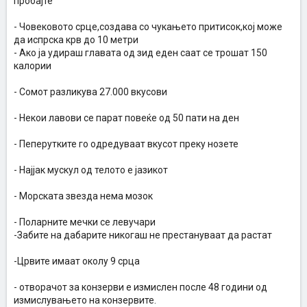
пробајте
- Човековото срце,создава со чукањето притисок,кој може
да испрска крв до 10 метри
- Ако ја удираш главата од зид еден саат се трошат 150
калории
- Сомот разликува 27.000 вкусови
- Некои лавови се парат повеќе од 50 пати на ден
- Пеперутките го одредуваат вкусот преку нозете
- Најјак мускул од телото е јазикот
- Морската звезда нема мозок
- Поларните мечки се левучари
-Забите на дабарите никогаш не престануваат да растат
-Црвите имаат околу 9 срца
- отворачот за конзерви е измислен после 48 години од
измислувањето на конзервите.