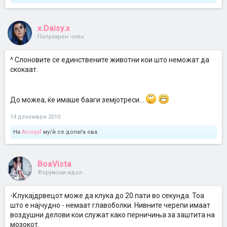
x.Daisy.x
Популарен член
^ Слоновите се единствените животни кои што неможат да
скокаат.
До можеа, ќе имаше бааги земјотреси...
14 декември 2010
На
Anisijaf
му/ѝ се допаѓа ова.
BoaVista
Форумски идол
-Клукајдрвецот може да клука до 20 пати во секунда. Тоа
што е најчудно - немаат главоболки. Нивните черепи имаат
воздушни делови кои служат како перничиња за заштита на
мозокот.