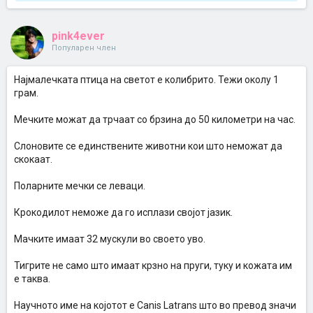
pink4ever
Популарен член
Најмалечката птица на светот е колибрито. Тежи околу 1
грам.
Мечките можат да трчаат со брзина до 50 километри на час.
Слоновите се единствените животни кои што неможат да
скокаат.
Поларните мечки се леваци.
Крокодилот неможе да го исплази својот јазик.
Мачките имаат 32 мускули во своето уво.
Тигрите не само што имаат крзно на пруги, туку и кожата им
е таква.
Научното име на којотот е Canis Latrans што во превод значи