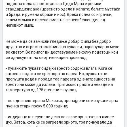
подоцна целата претстава за Дедо Мраз е речиси
стандардизирана (црвеното одело и капата; белите мустаќи
и брада; и румени образи и нос). Вреќа полна со играчки,
голем стомак и весело смеење се неизбежен дел од
неговиот имиџ.
Не може да се замисли гледање добар филм без добро
друштво и огромна количина на пуканки, најпопуларно мезе
во светот. Во прилог ви доставуваме неколку податоци кои
се однесуваат на овој пченкарен производ:
- пуканките пукаат бидејќи зрното содржи влага. Кога се
загрева, водата се претвора во пареа. Но, лушпата не
пропушта вода и поради тоа пареата од внатрешноста на
зрното не може да излезе. Притисокот расте и некаде на
температура од 175 степени – пукаат;
- во една пештера во Мексико, пронајдени се испукани зрна
пченка стари преку 5.000 години;
- индијанците верувале дека во секое зрно пченка живее
дух. Затоа, кога ќе се загреело зрното, тоа почнувало да