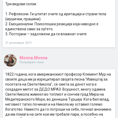
Три видови солзи:
1. Рефлексни. Ги штитат очите од иритација и страни тела
(мушички, прашини).
2. Емоционални. Психолошка реакција која наводно е
единствена само за луѓето.
3. Постојани – задолжени да ги влажнат очите
21 декември 2010
Monna.Monna
Популарен член
1822 година, кога американскиот професор Клемент Мур на
своите деца им ја изрецитирал својата песна "Извештај за
посетата на Свети Никола", се смета за денот кога е
создаден митот за ДЕДО МРАЗ. Всушност, многу одамна
Свети Никола живеел во топлиот и сончев град Мира на
Медитеранското Море, во денешна Турција. Кога бил млад,
неговиот татко починал и на Никола му оставил големо
богатство. Наместо да го потроши на себе, почнал анонимно
да им помага на сите кои им требале пари, а посебно на