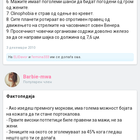
6. Мажите имаат поголеми шанси да бидат погодени од гром
од жените.
7. Clinophobia е страв од одење во кревет.
8. Сите планети ротираат во спротивен правец од
движењето на стрелките на часовникот освен Венера.
9. Просечниот човечки организам содржи доволно железо
за да се направи шајка со должина од 7,6 цм.
3 декември 2010
На
ELIDavor
и
femina333
им се допаѓа ова.
Barbie-mwa
Популарен член
Фактопедија
- Aко изедеш премногу моркови, има голема можност бојата
на кожата да ти стане портокалова.
- Првите високи потпетици биле правени за мажи, не за
жени.
- Зениците на окото се зголемуваат за 45% кога гледаш
нешто што ти се допаѓа.