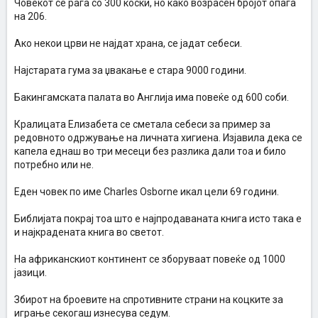
Човекот се раѓа со 300 коски, но како возрасен бројот опаѓа
на 206.
Ако некои црви не најдат храна, се јадат себеси.
Најстарата гума за џвакање е стара 9000 години.
Бакингамската палата во Англија има повеќе од 600 соби.
Кралицата Елизабета се сметала себеси за пример за
редовното одржување на личната хигиена. Изјавила дека се
капела еднаш во три месеци без разлика дали тоа и било
потребно или не.
Еден човек по име Charles Osborne икал цели 69 години.
Библијата покрај тоа што е најпродаваната книга исто така е
и најкрадената книга во светот.
На африканскиот континент се зборуваат повеќе од 1000
јазици.
Збирот на броевите на спротивните страни на коцките за
играње секогаш изнесува седум.