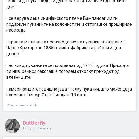
скока и да пука, бидејќи духот сакал да излезе од врелиот
дом;
- се верува дека индијанското племе Вампаноаг им ги
подариле пуканките на колонистите и оттогаш се прошириле
насекаде;
- првата машина за производство на пуканки ја направил
Чарлс Криторс во 1885 година. Фабриката работи и ден
денес;
- во кино, пуканките се продаваат од 1912 година. Приходот
од нив, речиси секогаш е поголем отколку приходот од
влезниците;
- американците годишно јадат толку пуканки, што може да ја
наполнат Емпајр Стејт Билдинг 18 пати.
22 декември 2010
Buttterfly
Популарен член