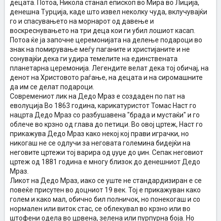
децата. Потоа, Никола станал епископ во Мира во Лиција,
денешна Турција, каде што извел неколку чуда, вклучувајќи
го и спасувањето на морнарот од давење и
воскреснувањето на три деца кои ги убил лошиот касап.
Потоа ќе ја започне церемонијата на делење подароци во
знак на помирување меѓу паганите и христијаните и не
сонувајќи дека ги удира темелите на единствената
планетарна церемонија. Легендите велат дека тој обичај, на
денот на Христовото раѓање, на децата и на сиромашните
да им се делат подароци.
Современиот лик на Дедо Мраз е создаден по пат на
еволуција Во 1863 година, карикатуристот Томас Наст го
нацрта Дедо Мраз со разбушавена "брада и мустаќи" и го
облече во крзно од глава до петици. Во овој цртеж, Наст го
прикажува Дедо Мраз како некој кој прави играчки, но
никогаш не се одлучи за неговата големина бидејќи на
неговите цртежи тој варира од џуџе до џин. Сепак неговиот
цртеж од 1881 година е многу близок до денешниот Дедо
Мраз.
Ликот на Дедо Мраз, иако се уште не стандардизиран е се
повеќе присутен во доцниот 19 век. Тој е прикажуван како
голем и како мал, обично бил полничок, но понекогаш и со
нормален или виток стас, се облекувал во крзно или во
штофени одела во црвена, зелена или пурпурна боја. Но