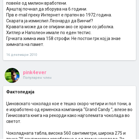
повеќе од милион вработени.
Ајнштај почнал да зборува на 6 години.
Прв e-mail преку Интернет е пратен во 1972 година.
Скарата ја измислил Леонардо да Винчи!?
Кравата може да се опијани ако се храни со јаболка.
Хитлер и Наполеон имале по еден тестис.
Грчката химна има 158 строфи. Не постои грк кој ја знае
химната на памет.
16 декември 2010
pink4ever
Популарен член
Фактопедија
Џиновскато чоколадо кое е тешко скоро четири и пол тони, а
е изработено од ерменска компанија “Grand Candy ”, влезе во
Гинисовата книга на рекорди како најголемата чоколада во
светот.
Чоколадната табла, висока 560 сантиметри, широка 275 и