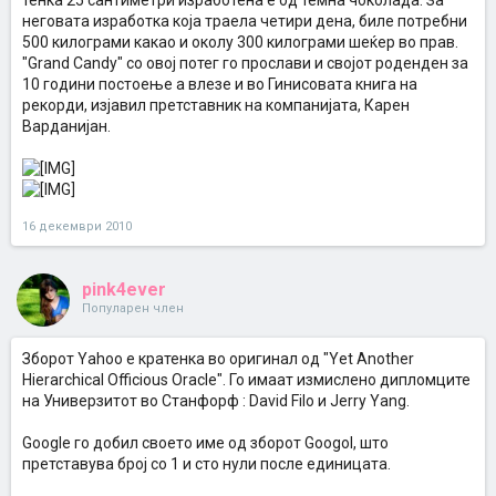
тенка 25 сантиметри изработена е од темна чоколада. За
неговата изработка која траела четири дена, биле потребни
500 килограми какао и околу 300 килограми шеќер во прав.
"Grand Candy" со овој потег го прослави и својот роденден за
10 години постоење а влезе и во Гинисовата книга на
рекорди, изјавил претставник на компанијата, Карен
Варданијан.
16 декември 2010
pink4ever
Популарен член
Зборот Yahoo e кратенка во оригинал од "Yet Another
Hierarchical Officious Oracle". Го имаат измислено дипломците
на Универзитот во Станфорф : David Filo и Jerry Yang.
Google го добил своето име од зборот Googol, што
претставува број со 1 и сто нули после единицата.