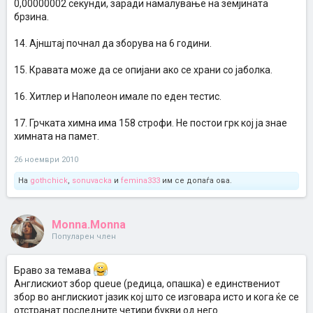
0,00000002 секунди, заради намалување на земјината
брзина.
14. Ајнштај почнал да зборува на 6 години.
15. Кравата може да се опијани ако се храни со јаболка.
16. Хитлер и Наполеон имале по еден тестис.
17. Грчката химна има 158 строфи. Не постои грк кој ја знае
химната на памет.
26 ноември 2010
На
gothchick
,
sonuvacka
и
femina333
им се допаѓа ова.
Monna.Monna
Популарен член
Браво за темава
Англискиот збор queue (редица, опашка) е единствениот
збор во англискиот јазик кој што се изговара исто и кога ќе се
отстранат последните четири букви од него.