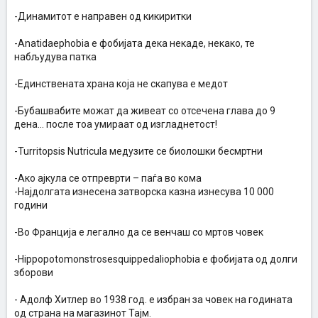
-Динамитот е направен од кикиритки
-Anatidaеphobia е фобијата дека некаде, некако, те
набљудува патка
-Единствената храна која не скапува е медот
-Бубашвабите можат да живеат со отсечена глава до 9
дена… после тоа умираат од изгладнетост!
-Turritopsis Nutricula медузите се биолошки бесмртни
-Ако ајкула се отпреврти – паѓа во кома
-Најдолгата изнесена затворска казна изнесува 10 000
години
-Во Франција е легално да се венчаш со мртов човек
-Hippopotomonstrosesquippedaliophobia e фобијата од долги
зборови
- Aдолф Хитлер во 1938 год. е избран за човек на годината
од страна на магазинот Тајм.