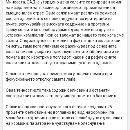
Минесота, САД, е утврдено дека солзите се природен начин
на исфрлање на токсини од организмот произведени од
емоционален стрес. Овие солзи имаат различен хемиски
состав од оние што се произведуваат со иритирање на
очите, вклучувајќи ја високата содржина на протеини.
Преку солзите се ослободуваме од хормоните и другите
„стресни хемикалии“ кои се таложат во нашето тело кога сме
тажни. Овој заклучок се темели на фактот дека солзите кои
ги испуштаме кога плачеме се разликуваат од основната
солзна течност, која ги подмачкува очните јаболчници и ни
помага да го изостриме погледот, како и од рефлексните
солзи кои ни помагаат да отсраниме туѓо тело од окото.
Солзната течност, на пример, многу повеќе помага при
фокусирањето отколку самата леќа.
Оваа течност исто така содржи белковини и останати
состојки кои ни помагаат во уништувањето на бактериите.
Солзите пак кои настануваат кога плачеме содржат 25
проценти белковини, но воглавно во вид на хормони, па
можеби на тој начин нашето тело се ослободува од вишокот
на хормони, па затоа ние чувствуваме олеснување.