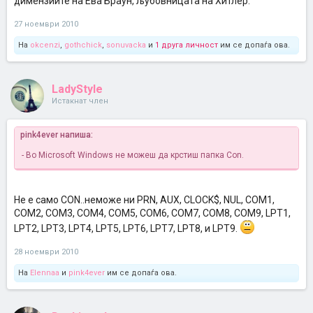
димензиите на Ева Браун, љубовницата на Хитлер.
27 ноември 2010
На
okcenzi
,
gothchick
,
sonuvacka
и
1 друга личност
им се допаѓа ова.
LadyStyle
Истакнат член
pink4ever напиша:
- Во Microsoft Windows не можеш да крстиш папка Con.
Не е само CON..неможе ни PRN, AUX, CLOCK$, NUL, COM1,
COM2, COM3, COM4, COM5, COM6, COM7, COM8, COM9, LPT1,
LPT2, LPT3, LPT4, LPT5, LPT6, LPT7, LPT8, и LPT9.
28 ноември 2010
На
Elennaa
и
pink4ever
им се допаѓа ова.