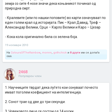
земја со сите 4 ноѕе значи дека коњаникот починал од
природна смрт.
- Кралевите (или по нашки поповите) во карти означуваат по
еден голем крал од историјата. Пик – Крал Давид, Треф –
Александар Велики, Срце – Карло Велики и Каро – Цезар
- Кока кола оригинално била со зелена боја.
19 ноември 2010
На
ColoursOfTheRainbow
,
monnn
,
gothchick
и
8 други
им се допаѓа
ова.
2468
Популарен член
1. Научниците тврдат дека луѓето кои сонуваат почесто
имаат поголем коефициент на интелигенција.
2. Сонот трае од две до три секунди.
3. Човековото лице се состои од 14 коски.