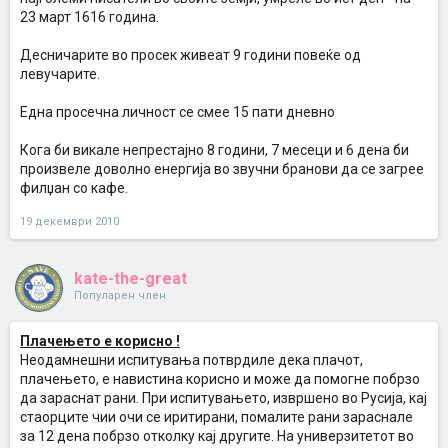
23 март 1616 година.
Десничарите во просек живеат 9 години повеќе од
левучарите.
Една просечна личност се смее 15 пати дневно
Кога би викале непрестајно 8 години, 7 месеци и 6 дена би
произвеле доволно енергија во звучни бранови да се загрее
филџан со кафе.
19 декември 2010
kate-the-great
Популарен член
Плачењето е корисно !
Неодамнешни испитувања потврдиле дека плачот,
плачењето, е навистина корисно и може да помогне побрзо
да зараснат рани. При испитувањето, извршено во Русија, кај
стаорците чии очи се иритирани, помалите рани зараснале
за 12 дена побрзо отколку кај другите. На универзитетот во