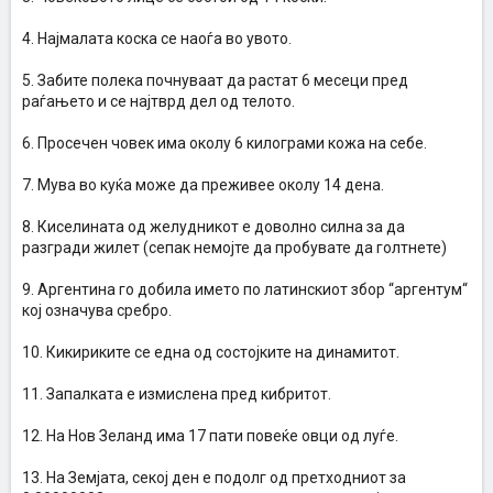
4. Најмалата коска се наоѓа во увото.
5. Забите полека почнуваат да растат 6 месеци пред
раѓањето и се најтврд дел од телото.
6. Просечен човек има околу 6 килограми кожа на себе.
7. Мува во куќа може да преживее околу 14 дена.
8. Киселината од желудникот е доволно силна за да
разгради жилет (сепак немојте да пробувате да голтнете)
9. Аргентина го добила името по латинскиот збор “аргентум“
кој означува сребро.
10. Кикириките се една од состојките на динамитот.
11. Запалката е измислена пред кибритот.
12. На Нов Зеланд има 17 пати повеќе овци од луѓе.
13. На Земјата, секој ден е подолг од претходниот за