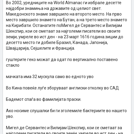
Во 2002, уредниците на World Almanac ги избрале десетте
најдобри знамиња на државите од целиот свет.
Македонското знаме завршило на второто место. На прво
место завршило знамето на Бутан, а на трето место знамето
на Кирибати. Останатите поМигел де Сервантес и Вилијам
Шекспир, кои се сметаат за најголеми писатели во своите
земји, умреле во ист ден - на 23 март 1616 година.зиции до
десетто место ги добиле Бразил, Канада, Јапонија,
Швајцарија, Сејшелите и Франција.
гуштерите геко можат да одат по вертикално поставено
стакло
мачката има 32 мускула само во едното уво
Во Кина повеќе луѓе зборуваат англиски отколку во САД
Бадемот спаѓа во фамилијата праски.
Ако носиме слушалки би ги зголемиле бактериите во нашето
уво.
Мигел де Сервантес и Вилијам Шекспир, кои се сметаат за
најголеми писатели во своите земји, умреле во ист ден - на