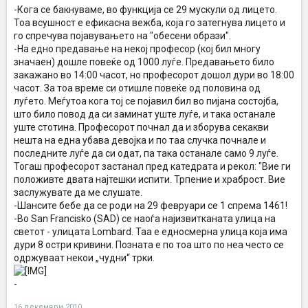
-Кога се бакнуваме, во функција се 29 мускули од лицето.
Тоа всушност е ефикасна вежба, која го затегнува лицето и
го спречува појавувањето на "обесени образи".
-На едно предавање на некој професор (кој бил многу
значаен) дошле повеќе од 1000 луѓе. Предавањето било
закажано во 14:00 часот, но професорот дошол дури во 18:00
часот. За тоа време си отишле повеќе од половина од
луѓето. Меѓутоа кога тој се појавил бил во пијана состојба,
што било повод да си заминат уште луѓе, и така останале
уште стотина. Професорот почнал да и зборува секакви
нешта на една убава девојка и по таа случка почнале и
последните луѓе да си одат, па така останале само 9 луѓе.
Тогаш професорот застанал пред катедрата и рекол: "Вие ги
положивте двата најтешки испити. Трпение и храброст. Вие
заслужувате да ме слушате.
-Шансите бебе да се роди на 29 февруари се 1 спрема 1461!
-Во San Francisko (SAD) се наоѓа најизвитканата улица на
светот - улицата Lombard. Таа е едносмерна улица која има
дури 8 остри кривини. Позната е по тоа што по неа често се
одржуваат некои „чудни“ трки.
-
16 декември 2010