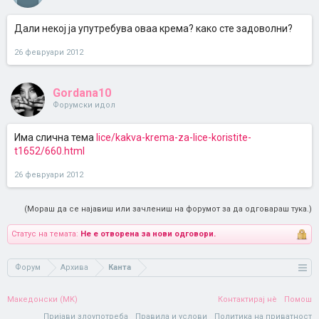
Дали некој ја упутребува оваа крема? како сте задоволни?
26 февруари 2012
Gordana10
Форумски идол
Има слична тема
lice/kakva-krema-za-lice-koristite-
t1652/660.html
26 февруари 2012
(Мораш да се најавиш или зачлениш на форумот за да одговараш тука.)
Статус на темата:
Не е отворена за нови одговори.
Форум
Архива
Канта
Македонски (MK)
Контактирај нè
Помош
Пријави злоупотреба
Правила и услови
Политика на приватност