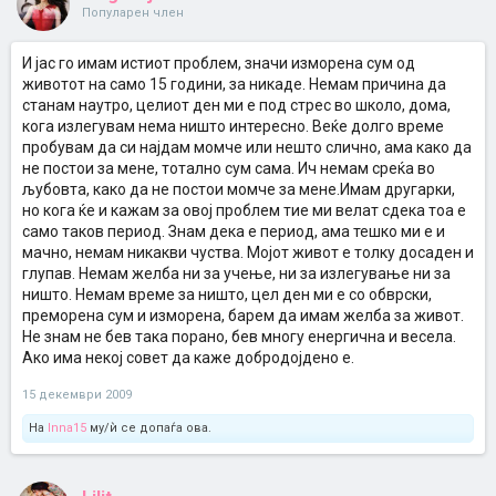
Популарен член
И јас го имам истиот проблем, значи изморена сум од
животот на само 15 години, за никаде. Немам причина да
станам наутро, целиот ден ми е под стрес во школо, дома,
кога излегувам нема ништо интересно. Веќе долго време
пробувам да си најдам момче или нешто слично, ама како да
не постои за мене, тотално сум сама. Ич немам среќа во
љубовта, како да не постои момче за мене.Имам другарки,
но кога ќе и кажам за овој проблем тие ми велат сдека тоа е
само таков период. Знам дека е период, ама тешко ми е и
мачно, немам никакви чуства. Мојот живот е толку досаден и
глупав. Немам желба ни за учење, ни за излегување ни за
ништо. Немам време за ништо, цел ден ми е со обврски,
преморена сум и изморена, барем да имам желба за живот.
Не знам не бев така порано, бев многу енергична и весела.
Ако има некој совет да каже добродојдено е.
15 декември 2009
На
Inna15
му/ѝ се допаѓа ова.