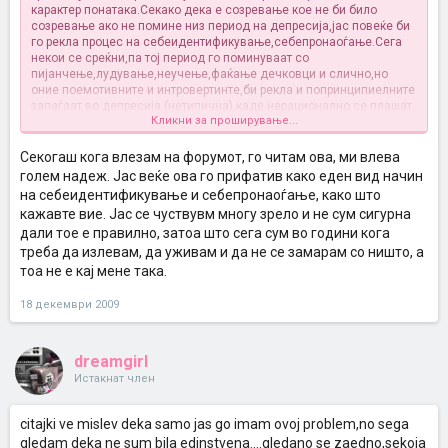
карактер понатака.Секако дека е созревање кое не би било
созревање ако не помине низ период на депресија,јас повеќе би
го рекла процес на себеидентификување,себепронаоѓање.Сега
некои се среќни,па тој период го поминуваат со
пијанчење,лудување,неучење,фаќање дечковци и слично,но
оние поемотивните и интровертинте,би рекла и попринципиелните
запаѓаат во депресија (нетипична) каде нерационално се плашат
Кликни за проширување...
од предизвиците кои ги носи животот.Се она кое што доаѓа од
надвор е преголема дразба за нив и не можат така лесно да го
сварат како оние останатите кои пак се однесуваат
Секогаш кога влезам на форумот, го читам ова, ми влева
незауздано,на моменти и дегутантно.Често пати
голем надеж. Јас веќе ова го прифатив како еден вид начин
проблемот,повеќе пати сум споменувала на форумот,произлегува
на себеидентификување и себепронаоѓање, како што
од нешто некаде всадено во потсвеста,ете пример тој незалечен
кажавте вие. Јас се чуствувм многу зрело и не сум сигурна
страв од малечки дека ќе ја изгубат мајката вака или онака,тогаш
дали тое е правилно, затоа што сега сум во години кога
се јавува позасилено и не се манифестираат само на тој
начин,туку и страв од загуба на останатите блиски итн итн има и
треба да излевам, да уживам и да не се замарам со ништо, а
други примери.
тоа не е кај мене така.
Сублимирано,нормално и вообичаено е за таа воздраст.Мораш да
18 декември 2009
пронајдеш внатрешна сила,баланс на дневните активности,мора
да пронајдеш нешто што те прави вистински среќна од внатре
неразмислувајќи на надворешниот свет.Пробај да излезеш од ова
dreamgirl
што поскоро,има луѓе кои излегуваат за два месеци,но има и
такви кои цел живот го носат ова во себе.
Истакнат член
Како и да е вакви епизоди секој човек во просек доживува на 7
citajki ve mislev deka samo jas go imam ovoj problem,no sega
години.
gledam deka ne sum bila edinstvena....gledano se zaedno,sekoja