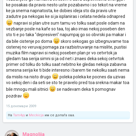
ke posakas da pravis nesto uste pozabavno i so tekot na vreme
ke ja snema napnatosta, ke dobies ideja sto da pravis utre
zadutre pa nekogas ke si ja isplaniras i celata nedela odnapred
napravi si plan utre sum tamu vo tolku saat posle odam na
vezbanje posle na kafe so taa, toj ako imas nekoj poseben den
sto ti e po taka "depresiven" napumpaj go so obvrski pa makar i
da bile cistenje po doma
skoro sekogas go izbegnuvame toa
cistenej no veruvaj pomaga za razbistruvanje na mislite, pustisi
muzika film napravi si nekoj poseben plan pr vo cetvrtok ja
gledam taa serija simni si ja od net i znaes deka sekoj cetvrtok
primer od tolku do tolku saat nebitno ke gledas nekoja zabavna
smesna serija ke ti bide interesno i barem tie nekolku saati nema
da mislis na nisto drugo
poleka poleka ke pocnes da uzivas
vo sekoj den i da seti se sto te pravelo pred toa srekna makar toa
bile mnogu mali sitnici
se nadevam deka ti pomognav
pozdrav
15 декември 2009
На
Tam4yy
и
Meckicja
им се допаѓа ова.
Magnolija