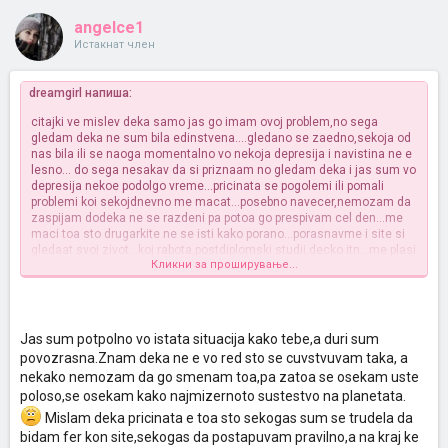
angelce1
Истакнат член
dreamgirl напиша:
citajki ve mislev deka samo jas go imam ovoj problem,no sega
gledam deka ne sum bila edinstvena....gledano se zaedno,sekoja od
nas bila ili se naoga momentalno vo nekoja depresija i navistina ne e
lesno... do sega nesakav da si priznaam no gledam deka i jas sum vo
depresija nekoe podolgo vreme...pricinata se pogolemi ili pomali
problemi koi sekojdnevno me macat...posebno navecer,nemozam da
zaspijam dodeka ne se razdeni pa potoa go prespivam cel den...me
maci toa sto drugarkite ne se isti kako porano...porasnavme i site si
gledaat svoj zivot...koj rabota,postdiplomski studii,decko itn...me plasi
Кликни за проширување...
mislata od rezultatot na pap testot i veke 2 i pol meseci se kanam da
se javam...strav mi e da otidam do fax da vidam do kaj sum
zastanala so studiite i toj na studenski sto ke se isponasha
idiotski,pa ke ti go zezne cel den... i uste milion drugi saboti koi
izgledaat tolku strasni i teski a znam deka ne se,barem porano ne
Jas sum potpolno vo istata situacija kako tebe,a duri sum
bile...ponekogas ne se svakam ni samata,smeneta sum... help
povozrasna.Znam deka ne e vo red sto se cuvstvuvam taka, a
nekako nemozam da go smenam toa,pa zatoa se osekam uste
poloso,se osekam kako najmizernoto sustestvo na planetata.
Mislam deka pricinata e toa sto sekogas sum se trudela da
bidam fer kon site,sekogas da postapuvam pravilno,a na kraj ke