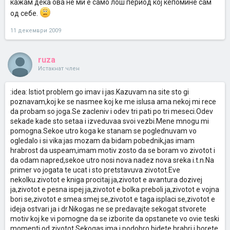
кажам дека ова не ми е само лош период кој ќепомине сам
врежани во потсвеста.Смешно е да,но мора да направите табела
буквално за се она што ве разнишало и ако би можеле инстант да
од себе.
промените да напишете што би било тоа и што е тоа што ве прави
среќни.Исто така многу е важно да се разберете себе си како го
11 декември 2009
гледате светот,дали сте си сами себе сојузник или се напуштате
и сте со цел свет освен со себе.
ruza
Истакнат член
:idea: Istiot problem go imav i jas.Kazuvam na site sto gi
poznavam,koj ke se nasmee koj ke me islusa ama nekoj mi rece
da probam so joga.Se zacleniv i odev tri pati po tri meseci.Odev
sekade kade sto setaa i izveduvaa svoi vezbi.Mene mnogu mi
pomogna.Sekoe utro koga ke stanam se poglednuvam vo
ogledalo i si vika:jas mozam da bidam pobednik,jas imam
hrabrost da uspeam,imam motiv zosto da se boram vo zivotot i
da odam napred,sekoe utro nosi nova nadez nova sreka i.t.n.Na
primer vo jogata te ucat i sto pretstavuva zivotot.Eve
nekolku.zivotot e kniga procitaj ja,zivotot e avantura dozivej
ja,zivotot e pesna ispej ja,zivotot e bolka preboli ja,zivotot e vojna
bori se,zivotot e smea smej se,zivotot e taga isplaci se,zivotot e
ideja ostvari ja i dr.Nikogas ne se predavajte sekogat stvorete
motiv koj ke vi pomogne da se izborite da opstanete vo ovie teski
momenti od zivotot.Sekogas ima i podobro bidete hrabri i borete