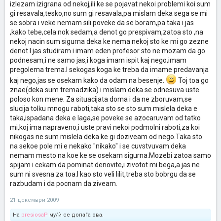
izlezam izigrana od nekoj,ili ke se pojavat nekoi problemi koi sum
gi resavala,tesko,no sum gi resavala,pa mislam deka sega se mi
se sobra i veke nemam sili poveke da se boram,pa taka i jas
,kako tebe,cela nok sedam,a denot go prespivam,zatoa sto ,na
nekoj nacin sum sigurna deka ke nema nekoj sto ke mi go zezne
denot.I jas studiram i imam eden profesor sto ne mozam da go
podnesam,i ne samo jas,i koga imam ispit kaj nego,imam
pregolema trema.I sekogas koga ke treba da imame predavanja
kaj nego,jas se osekam kako da odam na besenje.
Toj toa go
znae(deka sum tremadzika) i mislam deka se odnesuva uste
poloso kon mene. Za situacijata doma i da ne zboruvam,se
slucija tolku mnogu raboti,taka sto se sto sum mislela deka e
taka,ispadana deka e laga,se poveke se azocaruvam od tatko
mi,koj ima napraveno,i uste pravi nekoi podmolni raboti,za koi
nikogas ne sum mislela deka ke gi doziveam od nego.Taka sto
na sekoe pole mi e nekako "nikako" i se cuvstvuvam deka
nemam mesto na koe ke se osekam sigurna.Mozebi zatoa samo
spijam i cekam da pominat denovite,i zivotot mi bega,a jas ne
sum ni svesna za toa.I kao sto veli lilit,treba sto bobrgu da se
razbudam i da pocnam da ziveam.
21 декември 2009
На
presiosaP
му/ѝ се допаѓа ова.