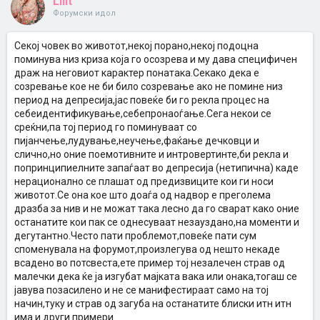
Lilit
Форумски идол
Секој човек во животот,некој порано,некој подоцна
поминува низ криза која го осозрева и му дава специфичен
драж на неговиот карактер понатака.Секако дека е
созревање кое не би било созревање ако не помине низ
период на депресија,јас повеќе би го рекла процес на
себеидентификување,себепронаоѓање.Сега некои се
среќни,па тој период го поминуваат со
пијанчење,лудување,неучење,фаќање дечковци и
слично,но оние поемотивните и интровертинте,би рекла и
попринципиелните запаѓаат во депресија (нетипична) каде
нерационално се плашат од предизвиците кои ги носи
животот.Се она кое што доаѓа од надвор е преголема
дразба за нив и не можат така лесно да го сварат како оние
останатите кои пак се однесуваат незауздано,на моменти и
дегутантно.Често пати проблемот,повеќе пати сум
споменувала на форумот,произлегува од нешто некаде
всадено во потсвеста,ете пример тој незалечен страв од
малечки дека ќе ја изгубат мајката вака или онака,тогаш се
јавува позасилено и не се манифестираат само на тој
начин,туку и страв од загуба на останатите блиски итн итн
има и други примери.