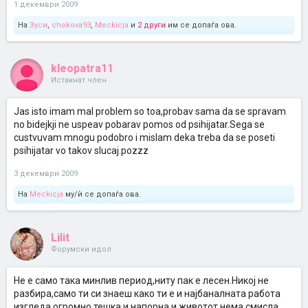
1 декември 2009
На
Зуси
,
chokova93
,
Meckicja
и
2 други
им се допаѓа ова.
kleopatra11
Истакнат член
Jas isto imam mal problem so toa,probav sama da se spravam
no bidejkji ne uspeav pobarav pomos od psihijatar.Sega se
custvuvam mnogu podobro i mislam deka treba da se poseti
psihijatar vo takov slucaj.pozzz
3 декември 2009
На
Meckicja
му/ѝ се допаѓа ова.
Lilit
Форумски идол
Не е само така минлив период,ниту пак е лесен.Никој не
разбира,само ти си знаеш како ти е и најбаналната работа
изгледа огромно тешка и напорна и животот нема смисла.