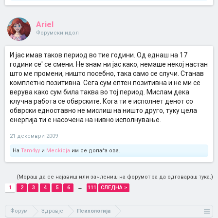
Ariel
Форумски идол
И јас имав таков период во тие години. Од еднаш на 17
години се' се смени. Не знам ни јас како, немаше некој настан
што ме промени, ништо посебно, така само се случи. Станав
комплетно позитивна. Сега сум ептен позитивна и не ми се
верува како сум била таква во тој период. Мислам дека
клучна работа се обврските. Кога ти е исполнет денот со
обврски едноставно не мислиш на ништо друго, туку цела
енергија ти е насочена на нивно исполнување.
21 декември 2009
На
Tam4yy
и
Meckicja
им се допаѓа ова.
(Мораш да се најавиш или зачлениш на форумот за да одговараш тука.)
1
2
3
4
5
6
→
111
СЛЕДНА >
Форум
Здравје
Психологија