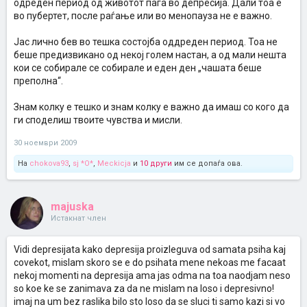
одреден период од животот паѓа во депресија. Дали тоа е
во пубертет, после раѓање или во менопауза не е важно.
Јас лично бев во тешка состојба оддреден период. Тоа не
беше предизвикано од некој голем настан, а од мали нешта
кои се собирале се собирале и еден ден „чашата беше
преполна“.
Знам колку е тешко и знам колку е важно да имаш со кого да
ги споделиш твоите чувства и мисли.
30 ноември 2009
На
chokova93
,
sj *O*
,
Meckicja
и
10 други
им се допаѓа ова.
majuska
Истакнат член
Vidi depresijata kako depresija proizleguva od samata psiha kaj
covekot, mislam skoro se e do psihata mene nekoas me facaat
nekoj momenti na depresija ama jas odma na toa naodjam neso
so koe ke se zanimava za da ne mislam na loso i depresivno!
imaj na um bez raslika bilo sto loso da se sluci ti samo kazi si vo