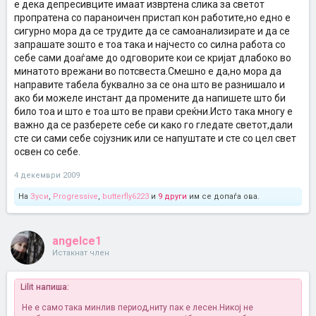
е дека депресивците имаат извртена слика за светот
пропратена со параноичен пристап кон работите,но едно е
сигурно мора да се трудите да се самоанализирате и да се
запрашате зошто е тоа така и најчесто со силна работа со
себе сами доаѓаме до одговорите кои се кријат длабоко во
минатото врежани во потсвеста.Смешно е да,но мора да
направите табела буквално за се она што ве разнишало и
ако би можеле инстант да промените да напишете што би
било тоа и што е тоа што ве прави среќни.Исто така многу е
важно да се разберете себе си како го гледате светот,дали
сте си сами себе сојузник или се напуштате и сте со цел свет
освен со себе.
4 декември 2009
На
Зуси
,
Progressive
,
butterfly6223
и
9 други
им се допаѓа ова.
angelce1
Истакнат член
Lilit напиша:
Не е само така минлив период,ниту пак е лесен.Никој не