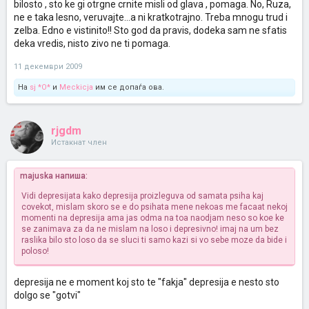
bilosto , sto ke gi otrgne crnite misli od glava , pomaga. No, Ruza,
bidete hrabri i borete se.Mnogu sreka i pozdrav.
ne e taka lesno, veruvajte...a ni kratkotrajno. Treba mnogu trud i
zelba. Edno e vistinito!! Sto god da pravis, dodeka sam ne sfatis
deka vredis, nisto zivo ne ti pomaga.
11 декември 2009
На
sj *O*
и
Meckicja
им се допаѓа ова.
rjgdm
Истакнат член
majuska напиша:
Vidi depresijata kako depresija proizleguva od samata psiha kaj
covekot, mislam skoro se e do psihata mene nekoas me facaat nekoj
momenti na depresija ama jas odma na toa naodjam neso so koe ke
se zanimava za da ne mislam na loso i depresivno! imaj na um bez
raslika bilo sto loso da se sluci ti samo kazi si vo sebe moze da bide i
poloso!
depresija ne e moment koj sto te "fakja" depresija e nesto sto
dolgo se "gotvi"