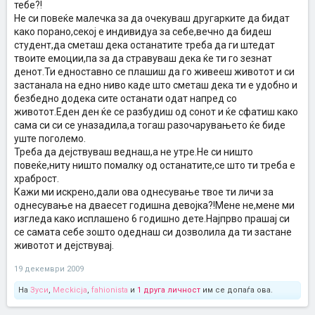
тебе?!
Не си повеќе малечка за да очекуваш другарките да бидат
како порано,секој е индивидуа за себе,вечно да бидеш
студент,да сметаш дека останатите треба да ги штедат
твоите емоции,па за да стравуваш дека ќе ти го зезнат
денот.Ти едноставно се плашиш да го живееш животот и си
застанала на едно ниво каде што сметаш дека ти е удобно и
безбедно додека сите останати одат напред со
животот.Еден ден ќе се разбудиш од сонот и ќе сфатиш како
сама си си се уназадила,а тогаш разочарувањето ќе биде
уште поголемо.
Треба да дејствуваш веднаш,а не утре.Не си ништо
повеќе,ниту ништо помалку од останатите,се што ти треба е
храброст.
Кажи ми искрено,дали ова однесување твое ти личи за
однесување на дваесет годишна девојка?!Мене не,мене ми
изгледа како исплашено 6 годишно дете.Најпрво прашај си
се самата себе зошто одеднаш си дозволила да ти застане
животот и дејствувај.
19 декември 2009
На
Зуси
,
Meckicja
,
fahionista
и
1 друга личност
им се допаѓа ова.