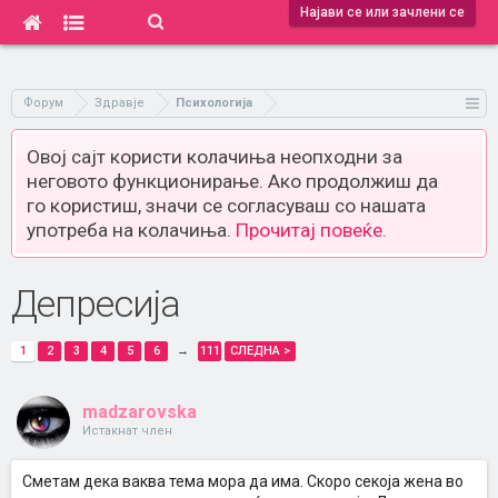
Најави се или зачлени се
Форум
Здравје
Психологија
Овој сајт користи колачиња неопходни за
неговото функционирање. Ако продолжиш да
го користиш, значи се согласуваш со нашата
употреба на колачиња.
Прочитај повеќе.
Депресија
1
2
3
4
5
6
→
111
СЛЕДНА >
madzarovska
Истакнат член
Сметам дека ваква тема мора да има. Скоро секоја жена во