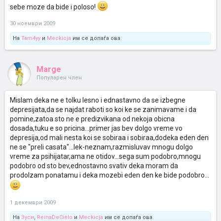
sebe moze da bide i poloso!
30 ноември 2009
На
Tam4yy
и
Meckicja
им се допаѓа ова.
Marge
Популарен член
Mislam deka ne e tolku lesno i ednastavno da se izbegne
depresijata,da se najdat raboti so koi ke se zanimavame i da
pomine,zatoa sto ne e predizvikana od nekoja obicna
dosada,tuku e so pricina...primer jas bev dolgo vreme vo
depresija,od mali nesta koi se sobiraa i sobiraa,dodeka eden den
ne se "preli casata"...lek-neznam,razmisluvav mnogu dolgo
vreme za psihijatar,ama ne otidov...sega sum podobro,mnogu
podobro od sto bev,ednostavno svativ deka moram da
prodolzam ponatamu i deka mozebi eden den ke bide podobro...
1 декември 2009
На
Зуси
,
ReinaDeCielo
и
Meckicja
им се допаѓа ова.