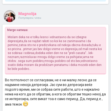
Magnolija
Популарен член
Marge напиша:
Mislam deka ne e tolku lesno i ednastavno da se izbegne
depresijata,da se najdat raboti so koi ke se zanimavame i da
pomine,zatoa sto ne e predizvikana od nekoja obicna dosada,tuku e
so pricina...primer jas bev dolgo vreme vo depresija,od mali nesta koi
se sobiraa i sobiraa,dodeka eden den ne se "preli casata"...lek-
neznam,razmisluvav mnogu dolgo vreme za psihijatar,ama ne
otidov...sega sum podobro,mnogu podobro od sto bev,ednostavno
svativ deka moram da prodolzam ponatamu i deka mozebi eden den
ke bide podobro...
Во потполност се согласувам, не е ни малку лесно да се
надмине некоја депресија. Јас сум во депресија веќе
подолго време, ми се собраа сите работи, што е најжално
нема на кого да се обратам, а кога се обратам тешко некој да
се интересира, сите викат тоа е само период. Да, период е ,
ама тежок