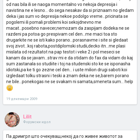
od nas bila ili se naoga momentalno vo nekoja depresija i
navistina ne e lesno... do sega nesakav da si priznaam no gledam
deka i jas sum vo depresija nekoe podolgo vreme...pricinata se
pogolemi ili pomali problemi koi sekojdnevno me
macat...posebno navecer,nemozam da zaspijam dodeka ne se
razdeni pa potoa go prespivam cel den...me maci toa sto
drugarkite ne se isti kako porano...porasnavme i site si gledaat
svoj zivot...koj rabota,postdiplomski studii,decko itn...me plasi
mislata od rezultatot na pap testot i veke 2 i pol meseci se
kanam da se javam...strav mi e da otidam do fax da vidam do kaj
sum zastanala so studiite i toj na studenski sto ke se isponasha
idiotski,pa ke ti go zezne cel den... i uste milion drugi saboti koi
izgledaat tolku strasni i teski a znam deka ne se,barem porano
ne bile...ponekogas ne se svakam ni samata,smeneta sum... help
19 декември 2009
Lilit
Форумски идол
Па дримгрл што очекуваш,некој да го живее животот за