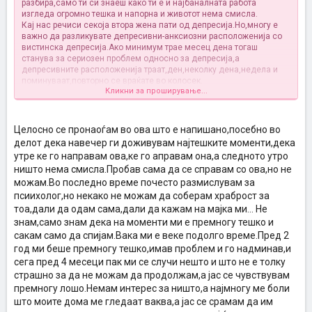
разбира,само ти си знаеш како ти е и најбаналната работа
изгледа огромно тешка и напорна и животот нема смисла.
Кај нас речиси секоја втора жена пати од депресија.Но,многу е
важно да разликувате депресивни-анксиозни расположенија со
вистинска депресија.Ако минимум трае месец дена тогаш
станува за сериозен проблем односно за депресија,а
депресивните расположенија траат,ден,неколку дена,недела и
поминуваат,повторно се враќате во колосек.
Кликни за проширување...
Ако подолг временски период хигиената на спиење ви е
нарушена,под тоа подразбирам несоница,па рано наутро будење
или испрекината спиење повеќе пати во ноќта и целодневна
поспаност,деконцетрација,неинтерес за себе,некогаш
Целосно се пронаоѓам во ова што е напишано,посебно во
преагресивни и отворени однесувања,а во друг случај
делот дека навечер ги доживувам најтешките моменти,дека
повлеченост,значи нема конкретни параментри.Исто така
утре ке го направам ова,ке го аправам она,а следното утро
најтипична карактеристика е пред спиење да ги доживувате
ништо нема смисла.Пробав сама да се справам со ова,но не
најтешките моменти до степен на смирување и самотешење утре
ќе биде подобро,утре ќе направам така и така и ова мора да
можам.Во последно време почесто размислувам за
заврши,значи најоптимистичен момент,се до следното утро каде
псиихолог,но некако не можам да соберам храброст за
што чувствувате дека цел свет ви тежи на плеќи и повторно се
тоа,дали да одам сама,дали да кажам на мајка ми... Не
нема смисла.
знам,само знам дека на моменти ми е премногу тешко и
Конкретно решение за проблемов нема,пред се бара психолог,па
сакам само да спијам.Вака ми е веке подолго време.Пред 2
доколку утврди дека се работи за некое специфично растројство
год ми беше премногу тешко,имав проблем и го надминав,и
кое бара третирање со медикаменти тогаш треба да се обратите
на психијатар.Факт е дека депресивците имаат извртена слика за
сега пред 4 месеци пак ми се случи нешто и што не е толку
светот пропратена со параноичен пристап кон работите,но едно е
страшно за да не можам да продолжам,а јас се чувствувам
сигурно мора да се трудите да се самоанализирате и да се
премногу лошо.Немам интерес за ништо,а најмногу ме боли
запрашате зошто е тоа така и најчесто со силна работа со себе
што моите дома ме гледаат ваква,а јас се срамам да им
сами доаѓаме до одговорите кои се кријат длабоко во минатото