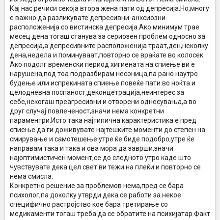
Кај нас речиси секоја втора жена пати од депресија.Но,многу
е важно да разликувате депресивни-анксиозни
расположенија со вистинска депресија.Ако минимум трае
месец дена тогаш станува за сериозен проблем односно за
депресија,а депресивните расположенија траат,ден,неколку
дена,недела и поминуваат,повторно се враќате во колосек.
Ако подолг временски период хигиената на спиење ви е
нарушена,под тоа подразбирам несоница,па рано наутро
будење или испрекината спиење повеќе пати во ноќта и
целодневна поспаност,деконцетрација,неинтерес за
себе,некогаш преагресивни и отворени однесувања,а во
друг случај повлеченост,значи нема конкретни
параментри.Исто така најтипична карактеристика е пред
спиење да ги доживувате најтешките моменти до степен на
смирување и самотешење утре ќе биде подобро,утре ќе
направам така и така и ова мора да заврши,значи
најоптимистичен момент,се до следното утро каде што
чувствувате дека цел свет ви тежи на плеќи и повторно се
нема смисла.
Конкретно решение за проблемов нема,пред се бара
психолог,па доколку утврди дека се работи за некое
специфично растројство кое бара третирање со
медикаменти тогаш треба да се обратите на психијатар.Факт