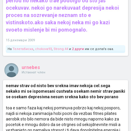
period no nekako trae podolgo od sto jas
ocekuvav. nekoi go narekuvaat depresija nekoi
proces na sozrevanje neznam sto e
vistinskoto.ako saka nekoj neka mi go kazi
svoeto mislenje bi mi pomognalo.
15 декември 2009
На
Телетабиска
,
chokova93
,
Strong.44
и
2 други
им се допаѓа ова.
urnebes
Истакнат член
nemav strav od nisto bev srekna imav nekoja cel.sega
nekako mi se ispomesani custvata osekam nemir strav paniki
se osekam depresivna nesum srekna kako sto bev porano
toa e samo faza kaj nekoj pominuva pobrzo kaj nekoj posporo,
najdi si nekoja zanimacija hobi pocni da vezbas fitnes pilates
aerobik sto bilo nemora da bide nisto mnogu naporno kako za
pocetok e mnogu dobro da se otrgnes od sekojdnevnite misli a
vezbanjeto go namaliva stresot i ti dava dopolnitelna energija i