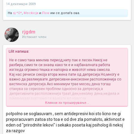
14 декември 2009
На
sj *O*
,
Meckicja
и
Flow
им се допаѓа ова.
rjgdm
Истакнат член
Lilit напиша:
Не е само така минлив период,ниту пак е лесен.Никој не
разбира,само ти си знаеш како ти е и најбаналната работа
изгледа огромно тешка и напорна и животот нема смисла.
Кај нас речиси секоја втора жена пати од депресија.Но,многу е
важно да разликувате депресивни-анксиозни расположенија со
вистинска депресија.Ако минимум трае месец дена тогаш
станува за сериозен проблем односно за депресија,а
депресивните расположенија траат,ден,неколку дена,недела и
поминуваат,повторно се враќате во колосек.
Кликни за проширување...
Ако подолг временски период хигиената на спиење ви е
нарушена,под тоа подразбирам несоница,па рано наутро будење
или испрекината спиење повеќе пати во ноќта и целодневна
potpolno se soglasuvam , sem antidepresivi koi sto licno ne gi
поспаност,деконцетрација,неинтерес за себе,некогаш
preporacuvam zatoa sto toa e od dve zla pomaloto, aktivnost e
преагресивни и отворени однесувања,а во друг случај
eden od "prirodnite lekovi" i sekako poseta kaj psiholog ili nekoj
повлеченост,значи нема конкретни параментри.Исто така
za razgov
најтипична карактеристика е пред спиење да ги доживувате