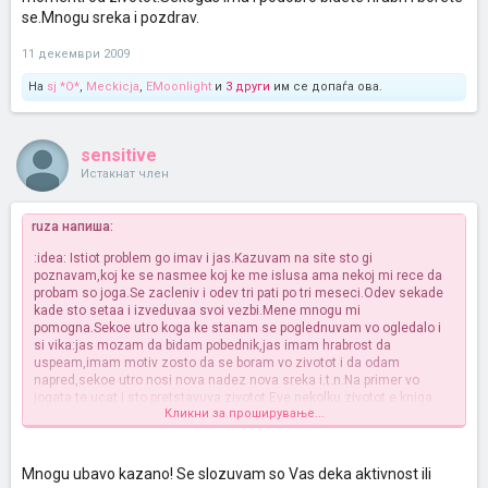
se.Mnogu sreka i pozdrav.
11 декември 2009
На
sj *O*
,
Meckicja
,
EMoonlight
и
3 други
им се допаѓа ова.
sensitive
Истакнат член
ruza напиша:
:idea: Istiot problem go imav i jas.Kazuvam na site sto gi
poznavam,koj ke se nasmee koj ke me islusa ama nekoj mi rece da
probam so joga.Se zacleniv i odev tri pati po tri meseci.Odev sekade
kade sto setaa i izveduvaa svoi vezbi.Mene mnogu mi
pomogna.Sekoe utro koga ke stanam se poglednuvam vo ogledalo i
si vika:jas mozam da bidam pobednik,jas imam hrabrost da
uspeam,imam motiv zosto da se boram vo zivotot i da odam
napred,sekoe utro nosi nova nadez nova sreka i.t.n.Na primer vo
jogata te ucat i sto pretstavuva zivotot.Eve nekolku.zivotot e kniga
Кликни за проширување...
procitaj ja,zivotot e avantura dozivej ja,zivotot e pesna ispej ja,zivotot
e bolka preboli ja,zivotot e vojna bori se,zivotot e smea smej
se,zivotot e taga isplaci se,zivotot e ideja ostvari ja i dr.Nikogas ne se
predavajte sekogat stvorete motiv koj ke vi pomogne da se izborite da
Mnogu ubavo kazano! Se slozuvam so Vas deka aktivnost ili
opstanete vo ovie teski momenti od zivotot.Sekogas ima i podobro