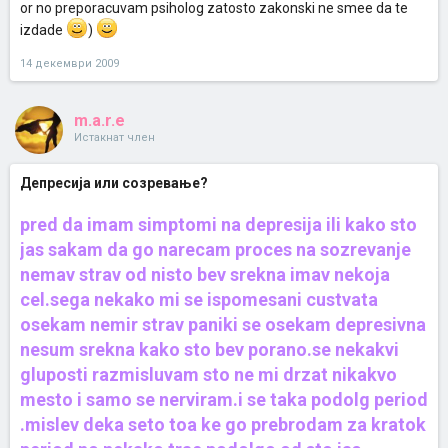
or no preporacuvam psiholog zatosto zakonski ne smee da te
најтешките моменти до степен на смирување и самотешење утре
ќе биде подобро,утре ќе направам така и така и ова мора да
izdade
)
заврши,значи најоптимистичен момент,се до следното утро каде
што чувствувате дека цел свет ви тежи на плеќи и повторно се
14 декември 2009
нема смисла.
Конкретно решение за проблемов нема,пред се бара психолог,па
доколку утврди дека се работи за некое специфично растројство
m.a.r.e
кое бара третирање со медикаменти тогаш треба да се обратите
на психијатар.Факт е дека депресивците имаат извртена слика за
Истакнат член
светот пропратена со параноичен пристап кон работите,но едно е
сигурно мора да се трудите да се самоанализирате и да се
Депресија или созревање?
запрашате зошто е тоа така и најчесто со силна работа со себе
сами доаѓаме до одговорите кои се кријат длабоко во минатото
врежани во потсвеста.Смешно е да,но мора да направите табела
pred da imam simptomi na depresija ili kako sto
буквално за се она што ве разнишало и ако би можеле инстант да
jas sakam da go narecam proces na sozrevanje
промените да напишете што би било тоа и што е тоа што ве прави
среќни.Исто така многу е важно да се разберете себе си како го
nemav strav od nisto bev srekna imav nekoja
гледате светот,дали сте си сами себе сојузник или се напуштате
cel.sega nekako mi se ispomesani custvata
и сте со цел свет освен со себе.
osekam nemir strav paniki se osekam depresivna
nesum srekna kako sto bev porano.se nekakvi
gluposti razmisluvam sto ne mi drzat nikakvo
mesto i samo se nerviram.i se taka podolg period
.mislev deka seto toa ke go prebrodam za kratok