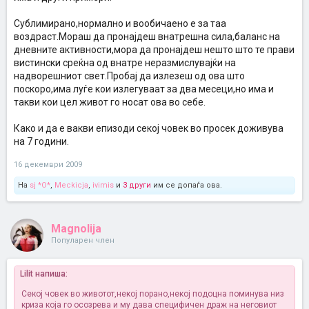
Сублимирано,нормално и вообичаено е за таа
воздраст.Мораш да пронајдеш внатрешна сила,баланс на
дневните активности,мора да пронајдеш нешто што те прави
вистински среќна од внатре неразмислувајќи на
надворешниот свет.Пробај да излезеш од ова што
поскоро,има луѓе кои излегуваат за два месеци,но има и
такви кои цел живот го носат ова во себе.
Како и да е вакви епизоди секој човек во просек доживува
на 7 години.
16 декември 2009
На
sj *O*
,
Meckicja
,
ivimis
и
3 други
им се допаѓа ова.
Magnolija
Популарен член
Lilit напиша:
Секој човек во животот,некој порано,некој подоцна поминува низ
криза која го осозрева и му дава специфичен драж на неговиот