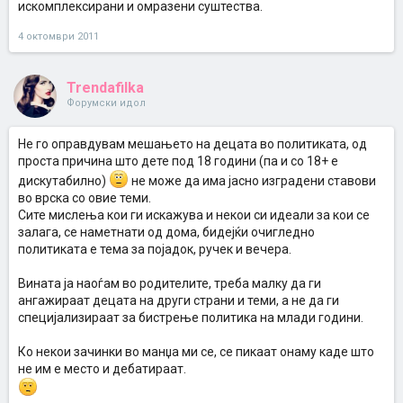
искомплексирани и омразени суштества.
4 октомври 2011
Trendafilka
Форумски идол
Не го оправдувам мешањето на децата во политиката, од
проста причина што дете под 18 години (па и со 18+ е
дискутабилно)
не може да има јасно изградени ставови
во врска со овие теми.
Сите мислења кои ги искажува и некои си идеали за кои се
залага, се наметнати од дома, бидејќи очигледно
политиката е тема за појадок, ручек и вечера.
Вината ја наоѓам во родителите, треба малку да ги
ангажираат децата на други страни и теми, а не да ги
специјализираат за бистрење политика на млади години.
Ко некои зачинки во манџа ми се, се пикаат онаму каде што
не им е место и дебатираат.