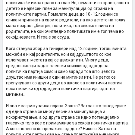
политика ќе имаа право на глас. Но, немаат и со право, зошто
детето е најлесен плен за манипулација од страна на
политичките партии. Помалите деца до 10- 12 години се
слика и прилика на своите родители, па ако детето на толку
мала возраст ,,бистри,, политика, тоа секако е вина на
родителите, на кои очигледно политиката им е топ тема во
секојдневието. И тоа е за осуда.
Кога станува збор за тинејџери над 12 години, тогаш вината
можеби е и кај родителите, но и кај друштвото со кое
излегуваат, местата кај се движат итн. Многу деца,
средношколци вадат членски книшки од одредена
политичка партија само и само заради тоа што целото
друштво има книшки и оди на митинзи итн. Не ретко се
препукуваат со други деца во школо за политички партии,
носат маички од одредена политичка партија, одат на
митинзи...
И ова е загрижувачка појава. Зошто? Затоа што тинејџерите
од една страна се многу лесни за манипулација и
искористување, а од друга страна се идно потенцијално
гласачко тело кое е примамливо за секоја политичка партија.
А кого полесно ќе прелажеш од дете? Никого. Затоа на
политичките партии ова им стана практика(за нив многу