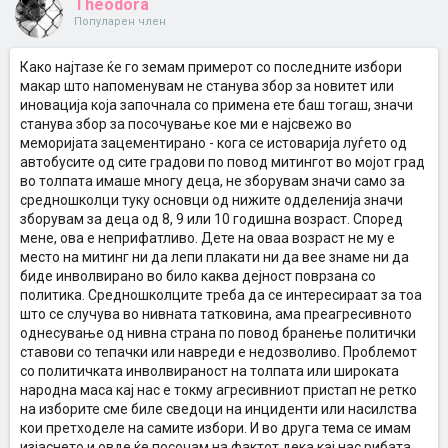
Theodora
Популарен член
Како најтазе ќе го земам примерот со последните избори
макар што напоменувам не станува збор за новитет или
иновација која започнала со примена ете баш тогаш, значи
станува збор за посочување кое ми е најсвежо во
меморијата зацементирано - кога се истоварија луѓето од
автобусите од сите градови по повод митингот во мојот град
во толпата имаше многу деца, не зборувам значи само за
средношколци туку основци од нижите одделенија значи
зборувам за деца од 8, 9 или 10 годишна возраст. Според
мене, ова е неприфатливо. Дете на оваа возраст не му е
место на митинг ни да лепи плакати ни да вее знаме ни да
биде инволвирано во било каква дејност поврзана со
политика. Средношколците треба да се интересираат за тоа
што се случува во нивната татковина, ама преагресивното
однесување од нивна страна по повод бранење политички
ставови со тепачки или навреди е недозволиво. Проблемот
со политичката инволвираност на толпата или широката
народна маса кај нас е токму агресивниот пристап не ретко
на изборите сме биле сведоци на инциденти или насилства
кои претходеле на самите избори. И во друга тема се имам
изјаснето и овде ќе посочам на фактот дека кај нас рибата