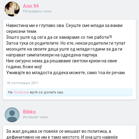
Ann.94
Популарен член
Навистина ми е глупаво ова. Сеуште сме млади за вакви
сериозни теми.
Зошто уште од сега да се замараме со тие работи?!
Затоа тука се родителите. Но ете, некои родители ги тупат
мозоците на своите деца уште од млади години за да ги
направат симпатизери на одредена партија.
Ние сигурно нема да решаваме светски кризи на овие
години, боже мој!
Уживајте во младоста додека можете, само тоа ќе речам.
18 септември 2011
На
Cumbova
му/ѝ се допаѓа ова.
Bibko
Истакнат член
За жал децава се повеќе се мешаат во политика, а
дефинитивно не им е тамо местото. И она што највеќе