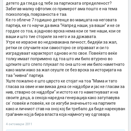
детето да гледа од тебе за партиската определеност?
Забегав малку офтопик со примерот ама пошто е на тема
психологија, поврзаноста е таа.
Ке го облече 7 годишно детенце во маицата на неговата
партија, ке го научи да вика “Напред наши, уа ваши“ и ке се
гордее со тоа, а јадново врска нема кои се тие наши, кои се
ваши и што тие сториле за него и за државата.
Утре ке израсне во недоквакана личност, бидејќи за жал,
ретки се случаите кои самостојно се оправаат и си го
изградуваат карактерот одново и по свое. Повеќето веќе
толку имаат попримено од тоа што им било втурено во
црпките што слепо плукаат по она што не им било наметнато
како мали иако за жал сеуште се без врска за историјата на
таа “нивна“ партија.
Уште пожално е што цврсто ке стојат на тоа “Мама и тато
гласаа за овие и ми викаа дека се најдобри и јас ке гласам за
нив, стварно се најдобри“ и истото ке го наметнуваат и на
своите деца, а секоја наредна генерација како затупавува
се` повеќе и повеќе, ке се изгуби значењето на партиите
како и личниот став на оној кој би требало да биде нарекуван
граѓанин кој ја бира власта која најмногу му одговара.
4 октомври 2011