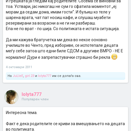
И грешката ја гледам кај родителите. Сосема се виновни за
тоа. Уствари, јас никогаш не сум го сфатила моментот „еј
морам да седам дома, имам гости“. И буљиш ко теле у
шарена врата, чат пат носиш кафе, и слушаш муабети
резервирани за возрасни а не ги ни разбираш.
Епа не по врат - по шија. Со политиката е истата ситуација.
Да ми кажува братучетка ми дека во некое основно
училиште во Ченто, пред избориве, се испотепале децата
меѓу себе затоа што едни биле СДСМ а другиве ВМРО - НЕ Е
нормално! Дури е запрепастувачки страшно би рекла
4 октомври 2011
На
JuLleE
,
girl.23
и
lolyta777
им се допаѓа ова.
lolyta777
Популарен член
Интересна тема.
Факт е дека родителите се криви за вмешувањето на децата
во политиката.