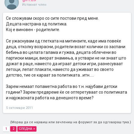
Истакнат член
Се сложувам скоро со сите постови пред мене.
Децата настрана од политика.
Кој е виновен - родителите.
Се ужаснувам од глетката на митинзите, каде има повеќе
деца, отколку возрасни, родители возат колички со заспани
бебиња во целата галама и гужва, децата облечени во
партиски маици, виорат знамиња, а уствари не ни знаат што
држат в раце, наместо да играат детски игри, разнесуваат
летоци, лепат плакати, наместо да уживаат во своето
детство, тие се караат за политиката...итн.....
Зарем немаат попаметна работа во т.н. најубави детски
години? Зарем предвреме ќе се оптеретуваат со политиката
и најужасната работа на денешното време?
5 октомври 2011
(Мораш да се најавиш или зачлениш на форумот за да одговараш тука.)
1
2
СЛЕДНА >