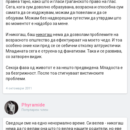
правеа тајно, како што и гласи граѓанското право на глас.
Сега, кога сум доволно образувана, возрасна и способна сум
самата да се издржувам, можам да повелам и да се
обојувам. Можам без надворешни сугестии да утврдам што
во моментот е најдобро за мене.
И никогаш, баш
никогаш
нема да дозволам проблемите на
возрасното општество да ефектуираат на моето чедо. И тоа
особено оние кои пред се се себични отколку алтруистички.
Младината сега е отруена од фанатизам. Така и се развива,
со затворен видик.
Секоја фаза од животот е за нешто предвидена. Младоста е
за безгрижност. После тоа стигнуваат вистинските
проблеми.
4 октомври 2011
Phyramide
Популарен член
Сведоци сме на едно ненормално време. Си велев - никогаш
нема да го велам она што го велеа нашите родители, но еве