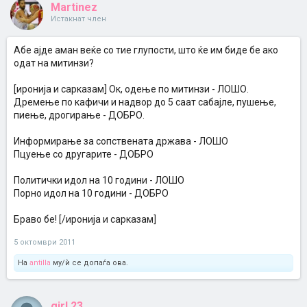
Martinez
Истакнат член
Абе ајде аман веќе со тие глупости, што ќе им биде бе ако
одат на митинзи?
[иронија и сарказам] Ок, одење по митинзи - ЛОШО.
Дремење по кафичи и надвор до 5 саат сабајле, пушење,
пиење, дрогирање - ДОБРО.
Информирање за сопствената држава - ЛОШО
Пцуење со другарите - ДОБРО
Политички идол на 10 години - ЛОШО
Порно идол на 10 години - ДОБРО
Браво бе! [/иронија и сарказам]
5 октомври 2011
На
antilla
му/ѝ се допаѓа ова.
girl.23