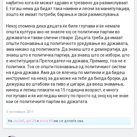
најбитно кога ќе можат здраво и трезвено да размислуваат.
Е тогаш нема да бидат така наивни и лесни за манипулација,
зошто ќе имаат потреби, барања и свои размислувања.
Некој спомена дека децата ќе биле глупави и ќе немале
општа култура ако не знаеле кој се политички партии во
државата и такви слични ствари. Децата треба да имаат
општи познавања од политичкото уредување во државата,
ама никако од политиката. Да знаеш што е демократија, да
знаеш што е политичка партија, да знаеш што се избори, што
е институцијата Претседател на држава, Премиер, тоа не е
политика. Тоа се општи познавања од политичкиот систем
на една држава. Ама да се влечеш по митинзи и да бидеш
инструмент на некој за да може на тебе да билда бројки, да
дежураш во штабови за пиво и цигари, да вееш знамиња,
кинеш и лепиш плакати на 15 годишна возраст, е многу
поглупаво и ќе изгледаш многу по просто од оној кој не знае
кои се политичките партии во држатата.
5 октомври 2011
На
JuLleE
,
girl.23
и
enca.69
им се допаѓа ова.