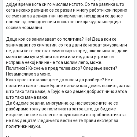
дојде време кога си го мислам истото. Со таа разлика што
сега некако рапидно се се разви и многу работи кои порано
се сметаа за девијантни, ненормални, нездрави се денес
повеќе од секојдневни и онака по некоја чудна инерција -
сосема нормални.
Деца кои се занимаваат со политика? Не! Деца кои се
занимаваат со симпатии, со тоа дали ќе играат жмурка или
не, дали ќе го сретнат симпатијата пред школо или не, дали
мама ќе им купи убави патики или не, дали утре ќе ги
испраша некој или не - е тоа молим лепо, може.
Политика? Киснење пред телевизор? Следење вести?
Незамисливо за мене.
Како прво што може дете да знае и да разбере? Не е
политика само - ахам Бране е значи као демек лошиот, затоа
што тако тата каже, а Грујо е као демек добриот чичо затоа
што тако мама каже.
Да бидеме реални, многумина од нас возрасните не се
разбираме толку во политиката затоа што, да бидеме
искрени, не сме навлегле посуштински во проблематиката,
не пак децата! Гледањето вести не те прави експерт за
политички науки.