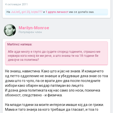
4 октомври 2011
На
JuLleE
,
girl.23
,
lolyta777
и
1 друга личност
им се допаѓа ова.
Marilyn-Monroe
Популарен член
Martinez напиша:
Абе ајде многу е глупо да судите според годините, страшно ме
нервира кога некој ќе ми рече, а што знаеш ти на 18 години бе
девојче за политика?
Не знаеш, навистина. Како што и јас не знаев. И комшичето
од петто одделение не знаеше а убедуваше дека знае со тоа
дома што го чуло, па се врати ден-два после последните
избори како обарен модар патлиџан во лицето.
И дозна дека политиката кај нас само зло носи, психичка
обоеност, следствено - и физичка.
На млади години за моите интереси имаше кој да се грижи.
Мама и тато знаеја за кого требаше да гласаат, и тоа го