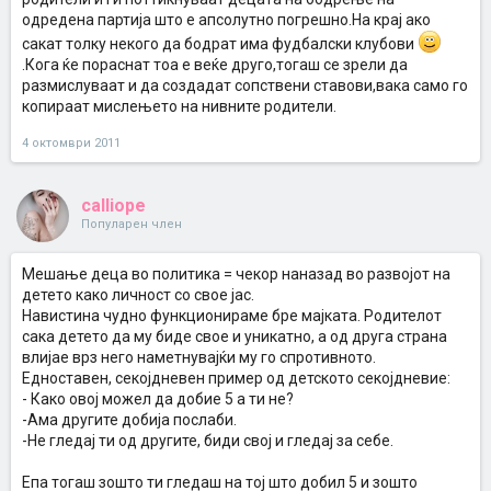
одредена партија што е апсолутно погрешно.На крај ако
сакат толку некого да бодрат има фудбалски клубови
.Кога ќе пораснат тоа е веќе друго,тогаш се зрели да
размислуваат и да создадат сопствени ставови,вака само го
копираат мислењето на нивните родители.
4 октомври 2011
calliope
Популарен член
Мешање деца во политика = чекор наназад во развојот на
детето како личност со свое јас.
Навистина чудно функционираме бре мајката. Родителот
сака детето да му биде свое и уникатно, а од друга страна
влијае врз него наметнувајќи му го спротивното.
Едноставен, секојдневен пример од детското секојдневие:
- Како овој можел да добие 5 а ти не?
-Ама другите добија послаби.
-Не гледај ти од другите, биди свој и гледај за себе.
Епа тогаш зошто ти гледаш на тој што добил 5 и зошто