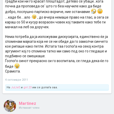
градби кои ни го красат плоштадот, детево се убаци...кога
почна да проповеда се` што го беа научиле како да биде
добро, послушно партиско војниче, ние останавме
....каде бе....ало
, до вчера немаше право на глас, а сега се
караш со 50 и кусур возрасен човек кој таквите како тебе ги
мачкал на леб за доручек.
Нема потреба да ја изложувам дискусијата, единствено ќе ја
споменам мајката која не се ни обиде да го замолчи синчето
кое рипаше како петле. Истата таа госпоѓа на секој контра
аргумент кој го спомена татко ми само под око го гледаше и
подбивно се смешкаше.
Ѓоспоѓо синот прекрасно си го воспитала, се гледа дека ќе го
биде
Срамота.
4 октомври 2011
На
JuLleE
и
girl.23
им се допаѓа ова.
Martinez
Истакнат член