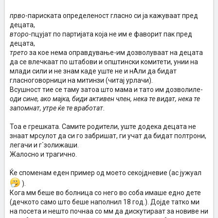
прво
-париската определеност гласно си ја кажуваат пред
децата,
второ
-пцујат по партијата која не им е фаворит пак пред
децата,
трето
за кое нема оправдување-им дозволуваат на децата
да се влечкаат по штабови и општински комитети, унии на
млади сили и не знам каде уште не и нАли да бидат
гласноговорници на митинзи (читај урлачи).
Всушност тие се таму затоа што мама и тато им дозволиле-
оди сине, ако мајка, биди активен член, нека те видат, нека те
запомнат, утре ќе те вработат.
Тоа е грешката. Самите родители, уште додека децата не
знаат мрсулот да си го забришат, ги учат да бидат полтрони,
легачи и г`золижаши.
Жалосно и трагично.
Ќе споменам еден пример од моето секојдневие (ас јужуал
).
Кога мм беше во болница со него во соба имаше едно дете
(дечкото само што беше наполнил 18 год.). Дојде татко ми
на посета и нешто почнаа со мм да дискутираат за новиве ни