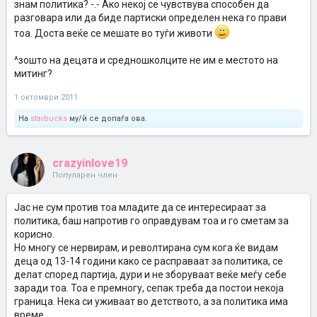
знам политика? -.- Ако некој се чувствува способен да
разговара или да биде партиски определен нека го прави
тоа. Доста веќе се мешате во туѓи животи
^зошто на децата и средношколците не им е местото на
митинг?
1 октомври 2011
На
starbucks
му/ѝ се допаѓа ова.
crazyinlove19
Популарен член
Јас не сум против тоа младите да се интересираат за
политика, баш напротив го оправдувам тоа и го сметам за
корисно.
Но многу се нервирам, и револтирана сум кога ќе видам
деца од 13-14 години како се расправаат за политика, се
делат според партија, дури и не зборуваат веќе меѓу себе
заради тоа. Тоа е премногу, сепак треба да постои некоја
граница. Нека си уживаат во детството, а за политика има
време.