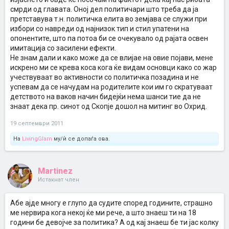
смрди од главата. Оној дел политичари што треба да ја
претставува т.н. политичка елита во земјава се служи при
избори со навреди од најнизок тип и стил упатени на
опонентите, што па потоа би се очекувало од рајата освен
имитација со засилени ефекти.
Не знам дали и како може да се влијае на овие појави, мене
искрено ми се крева коса кога ќе видам основци како со жар
учествуваат во активности со политичка позадина и не
успевам да се начудам на родителите кои им го скратуваат
детството на ваков начин бидејќи нема шанси тие да не
знаат дека пр. синот од Скопје дошол на митинг во Охрид.
19 септември 2011
На
LivingGlam
му/ѝ се допаѓа ова.
Martinez
Истакнат член
Абе ајде многу е глупо да судите според годините, страшно
ме нервира кога некој ќе ми рече, а што знаеш ти на 18
години бе девојче за политика? А од кај знаеш бе ти јас колку