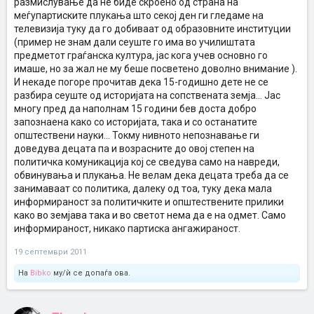
размислување да не биде скроено од страна на
меѓупартиските плукања што секој ден ги гледаме на
телевизија туку да го добиваат од образовните институции
(пример не знам дали сеуште го има во училиштата
предметот граѓанска култура, јас кога учев основно го
имаше, но за жал не му беше посветено доволно внимание ).
И некаде погоре прочитав дека 15-годишно дете не се
разбира сеуште од историјата на сопствената земја... Јас
многу пред да наполнам 15 години бев доста добро
запознаена како со историјата, така и со останатите
општествени науки... Токму нивното непознавање ги
доведува децата па и возрасните до овој степен на
политичка комуникација кој се сведува само на навреди,
обвинувања и плукања. Не велам дека децата треба да се
занимаваат со политика, далеку од тоа, туку дека мала
информираност за политичките и општествените прилики
како во земјава така и во светот нема да е на одмет. Само
информираност, никако партиска ангажираност.
19 септември 2011
На
Bibko
му/ѝ се допаѓа ова.