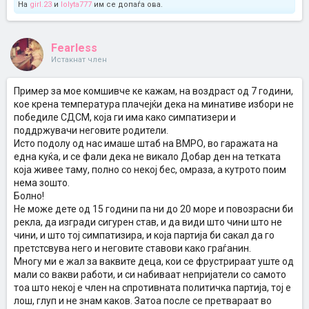
На
girl.23
и
lolyta777
им се допаѓа ова.
Fearless
Истакнат член
Пример за мое комшивче ке кажам, на воздраст од 7 години,
кое крена температура плачејќи дека на минативе избори не
победиле СДСМ, која ги има како симпатизери и
поддржувачи неговите родители.
Исто подолу од нас имаше штаб на ВМРО, во гаражата на
една куќа, и се фали дека не викало Добар ден на тетката
која живее таму, полно со некој бес, омраза, а кутрото поим
нема зошто.
Болно!
Не може дете од 15 години па ни до 20 море и повозрасни би
рекла, да изгради сигурен став, и да види што чини што не
чини, и што тој симпатизира, и која партија би сакал да го
претстсвува него и неговите ставови како граѓанин.
Многу ми е жал за ваквите деца, кои се фрустрираат уште од
мали со вакви работи, и си набиваат непријатели со самото
тоа што некој е член на спротивната политичка партија, тој е
лош, глуп и не знам каков. Затоа после се претвараат во