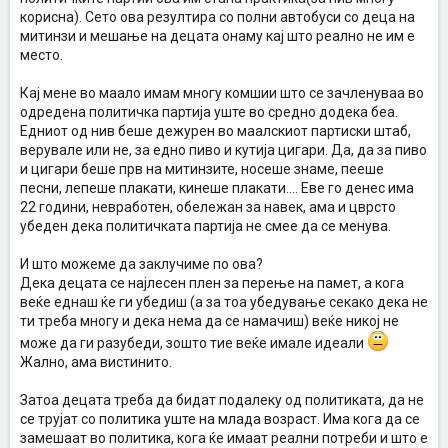
корисна). Сето ова резултира со полни автобуси со деца на
митинзи и мешање на децата онаму кај што реално не им е
место.
Кај мене во маало имам многу комшии што се зачленуваа во
одредена политичка партија уште во средно додека беа.
Едниот од нив беше дежурен во маалскиот партиски штаб,
верувале или не, за едно пиво и кутија цигари. Да, да за пиво
и цигари беше прв на митинзите, носеше знаме, пееше
песни, лепеше плакати, кинеше плакати.... Еве го денес има
22 години, невработен, обележан за навек, ама и цврсто
убеден дека политичката партија не смее да се менува.
И што можеме да заклучиме по ова?
Дека децата се најлесен плен за перење на памет, а кога
веќе еднаш ќе ги убедиш (а за тоа убедување секако дека не
ти треба многу и дека нема да се намачиш) веќе никој не
може да ги разубеди, зошто тие веќе имале идеали
Жално, ама вистинито.
Затоа децата треба да бидат подалеку од политиката, да не
се трујат со политика уште на млада возраст. Има кога да се
замешаат во политика, кога ќе имаат реални потреби и што е