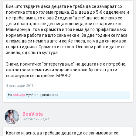
Вие што тврдите дека децата не треба да се замараат со
политика сте во голема грешка. Да, деца до 5-6 одделение и
не треба, ама што е ова 2 година "дете" да незнае како се
дели власта, што се десница и левица, кои се партиите во
Македонија...тоа е срамота и тоа нема да го прифатам како
нормална работа па што сака нека е. За две години ќе гласа
а појма да си нема за што и кој ќе гласа, појма да си нема за
својата иднина. Срамота и готово. Основни работи да не се
знаело, од општа култура.
Значи, политичко "оптеретување" на децата не е потребно,
ама затоа математички задачи кои како Ајнштајн да ги
составувал се потребни. БРАВО!
4 октомври 2011
На
oktavija
му/ѝ се допаѓа ова.
BoaVista
Форумски идол
Кратко и јасно, да требаше децата да се занимаваат со