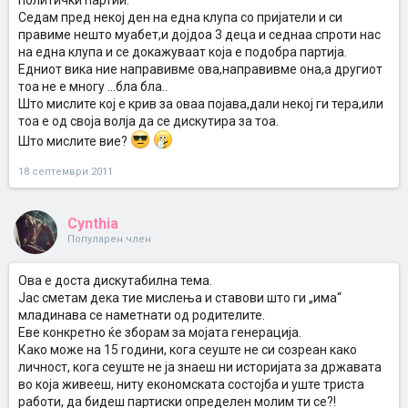
политички партии.
Седам пред некој ден на една клупа со пријатели и си
правиме нешто муабет,и дојдоа 3 деца и седнаа спроти нас
на една клупа и се докажуваат која е подобра партија.
Едниот вика ние направивме ова,направивме она,а другиот
тоа не е многу ...бла бла..
Што мислите кој е крив за оваа појава,дали некој ги тера,или
тоа е од своја волја да се дискутира за тоа.
Што мислите вие?
18 септември 2011
Cynthia
Популарен член
Ова е доста дискутабилна тема.
Јас сметам дека тие мислења и ставови што ги „има“
младинава се наметнати од родителите.
Еве конкретно ќе зборам за мојата генерација.
Како може на 15 години, кога сеуште не си созреан како
личност, кога сеуште не ја знаеш ни историјата за државата
во која живееш, ниту економската состојба и уште триста
работи, да бидеш партиски определен молим ти се?!