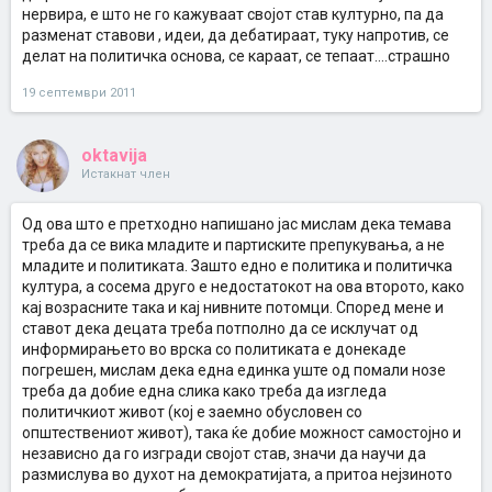
нервира, е што не го кажуваат својот став културно, па да
разменат ставови , идеи, да дебатираат, туку напротив, се
делат на политичка основа, се караат, се тепаат....страшно
19 септември 2011
oktavija
Истакнат член
Од ова што е претходно напишано јас мислам дека темава
треба да се вика младите и партиските препукувања, а не
младите и политиката. Зашто едно е политика и политичка
култура, а сосема друго е недостатокот на ова второто, како
кај возрасните така и кај нивните потомци. Според мене и
ставот дека децата треба потполно да се исклучат од
информирањето во врска со политиката е донекаде
погрешен, мислам дека една единка уште од помали нозе
треба да добие една слика како треба да изгледа
политичкиот живот (кој е заемно обусловен со
општествениот живот), така ќе добие можност самостојно и
независно да го изгради својот став, значи да научи да
размислува во духот на демократијата, а притоа нејзиното