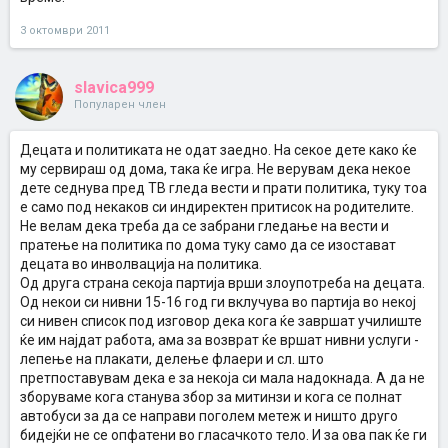
3 октомври 2011
slavica999
Популарен член
Децата и политиката не одат заедно. На секое дете како ќе
му сервираш од дома, така ќе игра. Не верувам дека некое
дете седнува пред ТВ гледа вести и прати политика, туку тоа
е само под некаков си индиректен притисок на родителите.
Не велам дека треба да се забрани гледање на вести и
пратење на политика по дома туку само да се изостават
децата во инволвација на политика.
Од друга страна секоја партија врши злоупотреба на децата.
Од некои си нивни 15-16 год ги вклучува во партија во некој
си нивен список под изговор дека кога ќе завршат училиште
ќе им најдат работа, ама за возврат ќе вршат нивни услуги -
лепење на плакати, делење флаери и сл. што
претпоставувам дека е за некоја си мала надокнада. А да не
зборуваме кога станува збор за митинзи и кога се полнат
автобуси за да се направи поголем метеж и ништо друго
бидејќи не се опфатени во гласачкото тело. И за ова пак ќе ги