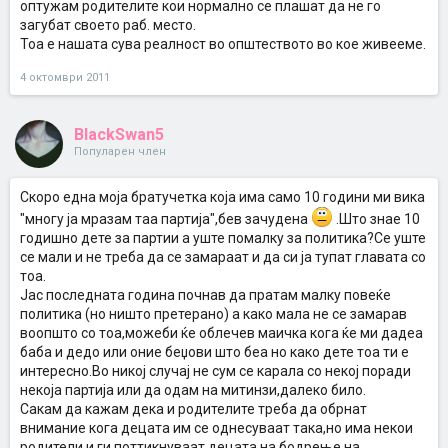
оптужам родителите кои нормално се плашат да не го
загубат своето раб. место.
Тоа е нашата сува реалност во општеството во кое живееме.
4 октомври 2011
BlackSwan5
Популарен член
Скоро една моја братучетка која има само 10 години ми вика
"многу ја мразам таа партија",бев зачудена
.Што знае 10
годишно дете за партии а уште помалку за политика?Се уште
се мали и не треба да се замараат и да си ја тупат главата со
тоа.
Јас последната година почнав да пратам малку повеќе
политика (но ништо претерано) а како мала не се замарав
воопшто со тоа,можеби ќе облечев маичка кога ќе ми дадеа
баба и дедо или оние беџови што беа но како дете тоа ти е
интересно.Во никој случај не сум се карала со некој поради
некоја партија или да одам на митинзи,далеко било.
Сакам да кажам дека и родителите треба да обрнат
внимание кога децата им се однесуваат така,но има некои
родители и ги поттикнуваат децата на бодрење на