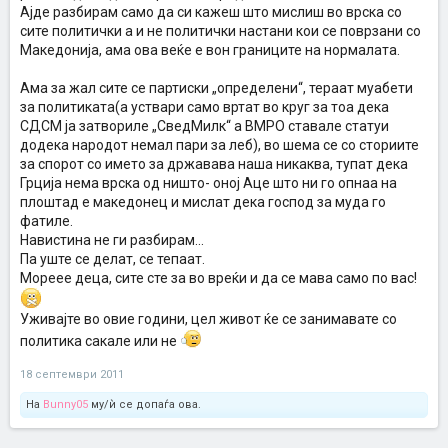
Ајде разбирам само да си кажеш што мислиш во врска со
сите политички а и не политички настани кои се поврзани со
Македонија, ама ова веќе е вон границите на нормалата.
Ама за жал сите се партиски „определени“, тераат муабети
за политиката(а уствари само вртат во круг за тоа дека
СДСМ ја затвориле „СведМилк“ а ВМРО ставале статуи
додека народот немал пари за леб), во шема се со сториите
за спорот со името за државава наша никаква, тупат дека
Грција нема врска од ништо- оној Аце што ни го опнаа на
плоштад е македонец и мислат дека господ за муда го
фатиле.
Навистина не ги разбирам...
Па уште се делат, се тепаат.
Мореее деца, сите сте за во вреќи и да се мава само по вас!
Уживајте во овие години, цел живот ќе се занимавате со
политика сакале или не
18 септември 2011
На
Bunny05
му/ѝ се допаѓа ова.