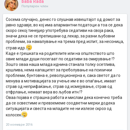
baba Rada
Популарен член
Сосема случајно, денес го слушнав извештајот од домот за
јавно здравје, во кој има алармантни податоци а тоа се дека
скоро секој тинејџер употребува седативи на своја рака,
значи дека не се препишани од лекар, за разни љубовни
проблеми, за намалување на трема пред испит, за несоница,
страв идр.
Каде е грешката на родителите или на општеството што
овие млади души посегаат по седативи за смирување !?
Зошто оваа наша млада иднина станала толку осетлива,
кршлива, нема капацитет за преболување на психички
проблеми, бунтовна е, револуционерна е, сака светот да го
менува а мотивацијата за учење им е во опаѓање, имаат
страв од неприфаќање, страв од исмејување, страв од
отфрлање, немаат вера во љубов итн.!?
Оваа појава е страшна работа и мислам дека конечно треба
да се освестиме и превземеме соодветни мерки додека
ситуацијата и свеста на младите не ни излезе скроз од
колосек
20 ноември 2016