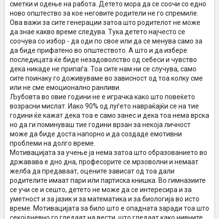
сметки и одење на работа. Детето мора да се соочи со едно
ново општество за кое неговите родители не го спремиле.
Ова важи за сите генерации затоа што родителот не може
да знае какво време следува. Тука детето најчесто се
соочува со избор - да оди по свое или да се менува само за
да биде прифатено во општеството. А што и да избере
последицата ќе биде незадоволство од себеси и чувство
дека никаде не припаѓа. Тоа сите нам ни се случува, само
сите поинаку го доживуваме во зависност од тоа колку сме
или не сме емоционално ранливи.
Љубовта во овие години не е играчка како што повеќето
возрасни мислат. Иако 90% од луѓето навраќајќи се на тие
години ќе кажат дека тоа е само занес и дека тоа нема врска
но да ги поминуваш тие години врзан за некоја личност
може да биде доста напорно и да создаде емотивни
проблеми на долго време.
Мотивацијата за учење ја нема затоа што образованието во
државава е дно дна, професорите се мрзоволни и немаат
желба да предаваат, оцените зависат од тоа дали
родителите имаат пари или партиска книшка. Во гимназиите
се учи се и сешто, детето не може да се интересира и за
уметност и за јазик и за математика и за биологија во исто
време. Мотивацијата за било што е опадната заради тоа што
секојдневно го гледаат на вести, што гледаат како нивните