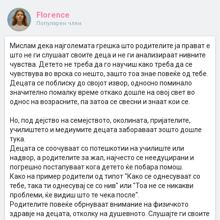
Florenсе
Популарен член
Мислам дека најголемата грешка што родителите ја прават е
што не ги слушаат своите деца и не ги анализираат нивните
чувства. Детето не треба да го научиш како треба да се
чувствува во врска со нешто, зашто тоа знае повеќе од тебе.
Децата се поблиску до својот извор, односно поминало
значително помалку време откако дошле на овој свет во
однос на возрасните, па затоа се свесни и знаат кои се.
Но, под дејство на семејството, околината, пријателите,
училиштето и медиумите децата забораваат зошто дошле
тука.
Децата се соочуваат со потешкотии на училиште или
надвор, а родителите за жал, најчесто се неедуцирани и
погрешно постапуваат кога детето ќе побара помош.
Како на пример родители од типот "Како се однесуваат со
тебе, така ти однесувај се со нив" или "Тоа не се никакви
проблеми, ќе видиш што те чека после".
Родителите повеќе обрнуваат внимание на физичкото
здравје на децата, отколку на душевното. Слушајте ги своите