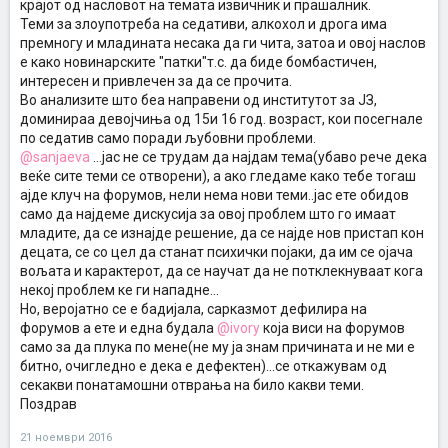
крајот од насловот на темата извичник и прашалник.
Теми за злоупотреба на седативи, алкохол и дрога има
премногу и младината несака да ги чита, затоа и овој наслов
е како новинарските "патки"т.с. да биде бомбастичен,
интересен и привлечен за да се прочита.
Во анализите што беа направени од институтот за ЈЗ,
доминираа девојчиња од 15и 16 год. возраст, кои посегнале
по седатив само поради љубовни проблеми.
@sanjaeva
...јас не се трудам да најдам тема(убаво рече дека
веќе сите теми се отворени), а ако гледаме како тебе тогаш
ајде клуч на форумов, нели нема нови теми..јас ете обидов
само да најдеме дискусија за овој проблем што го имаат
младите, да се изнајде решение, да се најде нов пристап кон
децата, се со цел да станат психички појаки, да им се ојача
вољата и карактерот, да се научат да не потклекнуваат кога
некој проблем ке ги нападне...
Но, веројатно се е бадијала, сарказмот дефилира на
форумов а ете и една будала
@ivory
која виси на форумов
само за да плука по мене(не му ја знам причината и не ми е
битно, очигледно е дека е дефектен)...се откажувам од
секакви понатамошни отврања на било какви теми.
Поздрав
21 ноември 2016