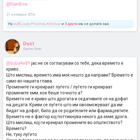
@RainBow
21 ноември 2016
На
duffi
,
Lady Phoenix
,
Ketchup
и
3 други
им се допаѓа ова.
Dust
Game Over
@buba4e89
јас не се согласувам со тебе, дека времето е
криво..
Што мислиш, времето има моќ нешто да направи? Времето е
само во нашата глава..
Промените ги креираат луѓето / луѓето ги креираат
промените хмм..кое беше точното а?
Времето не е криво што дрогата и седативите се на дофат
на децата. Криви се луѓето што им овозможуваат да им
бидат на дофат, било да се родителите или фармацевтите..
Времето не е фактор кој поттикнува некого да земе дрога..
Што мислиш, кој ги креирал промените во општеството?
Времето?
Не, туку луѓето