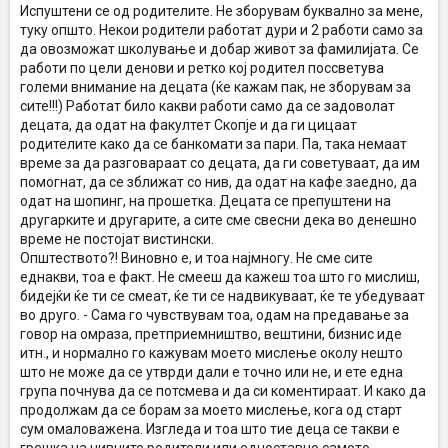
Оваа појава е страшна работа и мислам дека конечно треба да се
Испуштени се од родителите. Не зборувам буквално за мене,
освестиме и превземеме соодветни мерки додека ситуацијата и
туку општо. Некои родители работат дури и 2 работи само за
свеста на младите не ни излезе скроз од колосек
да овозможат школување и добар живот за фамилијата. Се
работи по цели денови и ретко кој родител поссветува
големи внимание на децата (ќе кажам пак, не зборувам за
сите!!!) Работат било какви работи само да се задоволат
децата, да одат на факултет Скопје и да ги цицаат
родителите како да се банкомати за пари. Па, така немаат
време за да разговараат со децата, да ги советуваат, да им
помогнат, да се зближат со нив, да одат на кафе заедно, да
одат на шопинг, на прошетка. Децата се препуштени на
другарките и другарите, а сите сме свесни дека во денешно
време не постојат вистински.
Општеството?! Виновно е, и тоа најмногу. Не сме сите
еднакви, тоа е факт. Не смееш да кажеш тоа што го мислиш,
бидејќи ќе ти се смеат, ќе ти се надвикуваат, ќе те убедуваат
во друго. - Сама го чувствувам тоа, одам на предавање за
говор на омраза, претприемништво, вештини, бизнис иде
итн., и нормално го кажувам моето мислење околу нешто
што не може да се утврди дали е точно или не, и ете една
група почнува да се потсмева и да си коментираат. И како да
продолжам да се борам за моето мислење, кога од старт
сум омаловажена. Изгледа и тоа што тие деца се такви е