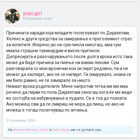
pupi.girl
Популарен член
Причината заради која младите посегнуваат по Дијазепам,
Хелекс и други средства за смирување е преголемиот стрес
за испитите. Искрено јас не сум пиела никогаш, ама сум
имала страшни тахикардии и висок притисок.
Депресијата и разочарувањето после долга врска исто така
може да биде причина за пиење на вакви лекови. Сум
разговарала со мои врснички кои си пијат редовно, па и не
можат да заспијат, ако не се напијат. Ги смирувало, онака се
им било рамно, не се замарале за ништо.
Немаат врска родителите. Мене напротив тетка ми ми има
речено да пијам по пола Дијазепам секогаш кога ќе ме види
во состојба на избувнување и лудило. Се е тоа до психата.
Ако можеш сам да се смириш не мора да пиеш, но ако не
можеш е тогаш посегнуваш по апчиња.
21 ноември 2016
На
theowndemon
,
biGirl
и
baba Rada
им се допаѓа ова.