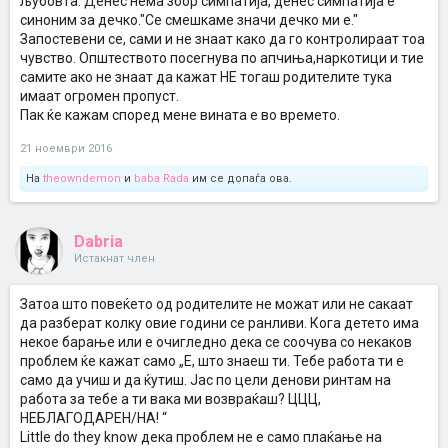
љубовта. Денес нема збор симпатија, денес симпатија е
синоним за дечко."Се смешкаме значи дечко ми е."
Запостевени се, сами и не знаат како да го контролираат тоа
чувство. Општеството посегнува по апчиња,наркотици и тие
самите ако не знаат да кажат НЕ тогаш родителите тука
имаат огромен пропуст.
Пак ќе кажам според мене вината е во времето.
21 ноември 2016
На
theowndemon
и
baba Rada
им се допаѓа ова.
Dabria
Истакнат член
Затоа што повеќето од родителите не можат или не сакаат
да разберат колку овие години се ранливи. Кога детето има
некое барање или е очигледно дека се соочува со некаков
проблем ќе кажат само „Е, што знаеш ти. Тебе работа ти е
само да учиш и да ќутиш. Јас по цели денови ринтам на
работа за тебе а ти вака ми возвраќаш? ЦЦЦ,
НЕБЛАГОДАРЕН/НА! “
Little do they know дека проблем не е само плаќање на