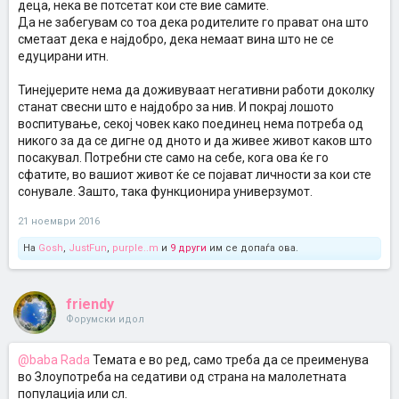
деца, нека ве потсетат кои сте вие самите.
Да не забегувам со тоа дека родителите го прават она што
сметаат дека е најдобро, дека немаат вина што не се
едуцирани итн.
Тинејџерите нема да доживуваат негативни работи доколку
станат свесни што е најдобро за нив. И покрај лошото
воспитување, секој човек како поединец нема потреба од
никого за да се дигне од дното и да живее живот каков што
посакувал. Потребни сте само на себе, кога ова ќе го
сфатите, во вашиот живот ќе се појават личности за кои сте
сонувале. Зашто, така функционира универзумот.
21 ноември 2016
На
Gosh
,
JustFun
,
purple..m
и
9 други
им се допаѓа ова.
friendy
Форумски идол
@baba Rada
Темата е во ред, само треба да се преименува
во Злоупотреба на седативи од страна на малолетната
популација или сл.