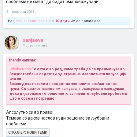
проблеми не смеат да бидат омаловажувани.
21 ноември 2016
На
Gosh
,
okcenzi
,
sparklie
и
10 други
им се допаѓа ова.
sanjaeva
Форумски идол
friendy напиша:
↑
@baba Rada
Темата е во ред, само треба да се преименува во
Злоупотреба на седативи од страна на малолетната популација
или сл.
Знаеш дека поголем процент на членовите спаѓаат во таа
група. Со самиот наслов им кажуваш, покажуваш и наведуваш
дека дијазепамот е решението за нивните љубовни проблеми
што е сосема погрешно.
Апсолутно си во право.
Темава со ваков наслов нуди решение за љубовни
проблеми.
СПОЈЛЕР:
НОВИ ТЕМИ