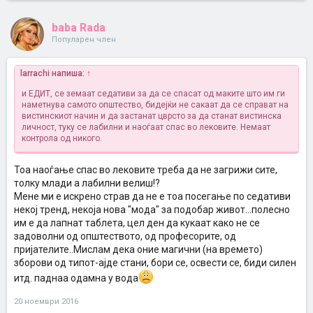
baba Rada
Популарен член
larrachi напиша:
↑
и ЕДИТ, се земаат седативи за да се спасат од маките што им ги
наметнува самото општество, бидејќи не сакаат да се справат на
вистинскиот начин и да застанат цврсто за да станат вистинска
личност, туку се лабилни и наоѓаат спас во лековите. Немаат
контрола од никого.
Тоа наоѓање спас во лековите треба да не загрижи сите,
толку млади а лабилни велиш!?
Мене ми е искрено страв да не е тоа посегање по седативи
некој тренд, некоја нова "мода" за подобар живот...полесно
им е да лапнат таблета, цел ден да кукаат како не се
задоволни од општеството, од професорите, од
пријателите..Мислам дека оние магични (на времето)
зборови од типот-ајде стани, бори се, освести се, биди силен
итд. паднаа одамна у вода
20 ноември 2016