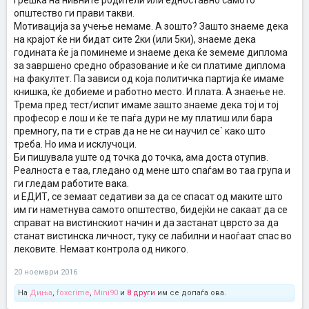
грешка на нивните родители или едноставно самото
општество ги прави такви.
Мотивација за учење немаме. А зошто? Зашто знаеме дека
на крајот ќе ни бидат сите 2ки (или 5ки), знаеме дека
годината ќе ја поминеме и знаеме дека ќе земеме диплома
за завршено средно образование и ќе си платиме диплома
на факултет. Па зависи од која политичка партија ќе имаме
книшка, ќе добиеме и работно место. И плата. А знаење не.
Трема пред тест/испит имаме зашто знаеме дека тој и тој
професор е лош и ќе те паѓа дури не му платиш или бара
премногу, па ти е страв да не не си научил се` како што
треба. Но има и исклучоци.
Би пишувала уште од точка до точка, ама доста отупив.
Реалноста е таа, гледано од мене што спаѓам во таа група и
ги гледам работите вака.
и ЕДИТ, се земаат седативи за да се спасат од маките што
им ги наметнува самото општество, бидејќи не сакаат да се
справат на вистинскиот начин и да застанат цврсто за да
станат вистинска личност, туку се лабилни и наоѓаат спас во
лековите. Немаат контрола од никого.
20 ноември 2016
На
Диња
,
foxcrime
,
Mini90
и
8 други
им се допаѓа ова.