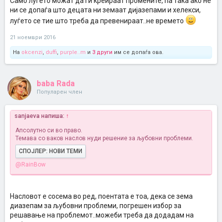
Само луѓето можат да ги креираат промените, па така ако не
ни се допаѓа што децата ни земаат дијазепами и хелекси,
луѓето се тие што треба да превенираат..не времето
21 ноември 2016
На
okcenzi
,
duffi
,
purple..m
и
3 други
им се допаѓа ова.
baba Rada
Популарен член
sanjaeva напиша:
↑
Апсолутно си во право.
Темава со ваков наслов нуди решение за љубовни проблеми.
СПОЈЛЕР:
НОВИ ТЕМИ
@RainBow
Насловот е сосема во ред, поентата е тоа, дека се зема
диазепам за љубовни проблеми, погрешен избор за
решавање на проблемот..можеби треба да додадам на