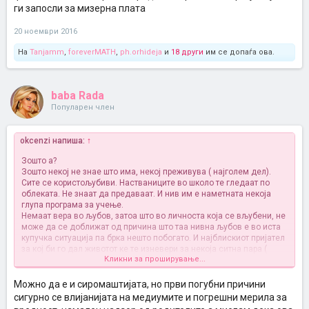
ги запосли за мизерна плата
20 ноември 2016
На
Tanjamm
,
foreverMATH
,
ph.orhideja
и
18 други
им се допаѓа ова.
baba Rada
Популарен член
okcenzi напиша:
↑
Зошто а?
Зошто некој не знае што има, некој преживува ( најголем дел).
Сите се користољубиви. Настваниците во школо те гледаат по
облеката. Не знаат да предаваат. И нив им е наметната некоја
глупа програма за учење.
Немаат вера во љубов, затоа што во личноста која се вљубени, не
може да се доближат од причина што таа нивна љубов е во иста
купучка ситуација па брка нешто побогато. И најблискиот пријател
за кој би го дал животот ке те изневери за некоја ситна пара (
Кликни за проширување...
унапредување или зачувување на работо место или вработување
итн)
Има мнгу за зборување на оваа тема па да не почнувам со
Можно да е и сиромаштијата, но први погубни причини
примери
сигурно се влијанијата на медиумите и погрешни мерила за
Накратко за се е виновна сиромаштијата. Поради таа