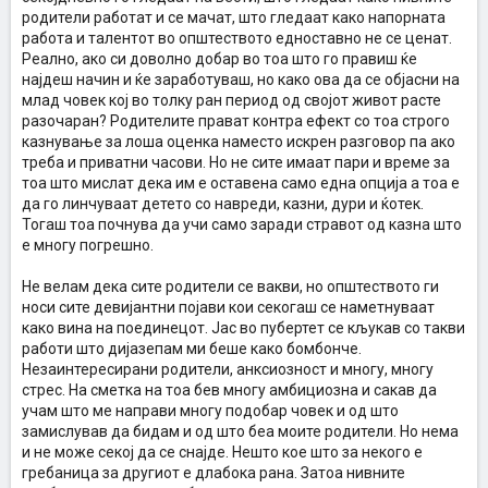
родители работат и се мачат, што гледаат како напорната
работа и талентот во општеството едноставно не се ценат.
Реално, ако си доволно добар во тоа што го правиш ќе
најдеш начин и ќе заработуваш, но како ова да се објасни на
млад човек кој во толку ран период од својот живот расте
разочаран? Родителите прават контра ефект со тоа строго
казнување за лоша оценка наместо искрен разговор па ако
треба и приватни часови. Но не сите имаат пари и време за
тоа што мислат дека им е оставена само една опција а тоа е
да го линчуваат детето со навреди, казни, дури и ќотек.
Тогаш тоа почнува да учи само заради стравот од казна што
е многу погрешно.
Не велам дека сите родители се вакви, но општеството ги
носи сите девијантни појави кои секогаш се наметнуваат
како вина на поединецот. Јас во пубертет се кљукав со такви
работи што дијазепам ми беше како бомбонче.
Незаинтересирани родители, анксиозност и многу, многу
стрес. На сметка на тоа бев многу амбициозна и сакав да
учам што ме направи многу подобар човек и од што
замислував да бидам и од што беа моите родители. Но нема
и не може секој да се снајде. Нешто кое што за некого е
гребаница за другиот е длабока рана. Затоа нивните