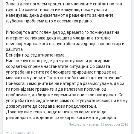
Знаеш дека поголем процент на членовите спаѓаат во таа
група. Со самиот наслов им кажуваш, покажуваш и
наведуваш дека дијазепамот е решението за нивните
љубовни проблеми што е сосема погрешно.
И покрај тоа што голем дел од времето го поминуваат на
интернет се покажа дека нашата младина е тотално
неинформирана кога станува збор за здравје, превенција и
заштита.
Бенефит од седативите нема.
Ние сме луѓе и во ред е да чувствуваме и реагираме
соодветно спрема настанатите ситуации. Со самата
употреба на истите го блокирате природниот процес на
мозокот и му велите "нема потреба ништо да чувствуваш".
Понекогаш емоциите ќе не натерат да размислуваме, да си
ги пронајдеме грешките и да излеземе посилни од
проблемите, да бидеме соремни за оние кои наидуваат. Со
употребата на седативите само го отупувате мозокот и не му
дозволувате да создава нови продолжетоци.
Доколку ви е тешко, најдете некој со кој можете да
разговарате, споделете со некој во кого имате доверба.
Последна измена:
21 ноември 2016
21 ноември 2016