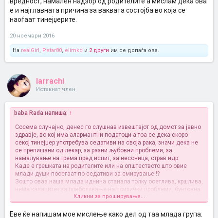
вредност, намален надзор од родителите а мислам дека ова
сиромаштија, луѓето се попикаа во партии каде нема иднина и се
е и најглавната причина за ваквата состојба во која се
тртат за ситна пара а се оди до степен да и брака и цели фамилии
наоѓаат тинејџерите.
се испокараат поради таа проклета партија која ке ги запосли за
мизерна плата
20 ноември 2016
На
realGirl
,
Petar80
,
elimkd
и
2 други
им се допаѓа ова.
larrachi
Истакнат член
baba Rada напиша:
↑
Сосема случајно, денес го слушнав извештајот од домот за јавно
здравје, во кој има алармантни податоци а тоа се дека скоро
секој тинејџер употребува седативи на своја рака, значи дека не
се препишани од лекар, за разни љубовни проблеми, за
намалување на трема пред испит, за несоница, страв идр.
Каде е грешката на родителите или на општеството што овие
млади души посегаат по седативи за смирување !?
Зошто оваа наша млада иднина станала толку осетлива, кршлива,
нема капацитет за преболување на психички проблеми, бунтовна
Кликни за проширување...
е, револуционерна е, сака светот да го менува а мотивацијата за
учење им е во опаѓање, имаат страв од неприфаќање, страв од
исмејување, страв од отфрлање, немаат вера во љубов итн.!?
Еве ќе напишам мое мислење како дел од таа млада група.