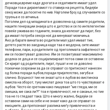
дечковци,време каде дрогата и седативите имаат удел.
Поради тоа и дијазепамот го ставија на рецепта, бидејќи
секој може да посегне по нив. Најголем број од случаевите со
труења е со апчиња.
Поголем дел од младината е дозволена од самите родители,
нашите генерации знаеја што е детство и се по интелегентии
повеќе уживаа во годините, знаеа да излезат да пијат, без
да имаат потреба секоја ноќ да менуваат момчиња.
Ако ја барате вината во родители мал удел имаат тие,
детето расте во заедница каде таа е модерна, сите имаат
телефони, пари, а родителите од преголемата зафатеност не
им се посветуваат доволно. Им се посветуваат максимално
додека се деца и се социјализираат потоа сами се оставени.
Се кријат од родителите, пијат, пушат и не се доволно
психички созреани за да се справат со притисокот нанесен
од болка поради љубов,поради пријателство, загуба и
слично. Всушност тие не знаат што е љубов во вистинска
смисла на зборот, туку мислат дека тоа што го чувствуваат е
љубов. Често ќе сретнам како пишуваат "ме гледа, ми се
смешка, ме сака ли?!" тоа е привлечност, не е сакање, но тие
тоа не го гледаат така. Што е многу жално, бидејќи се
оставени сами на себе и не знаат како да се справат со
емоциите, да препознаат разлика меѓу привлечноста и