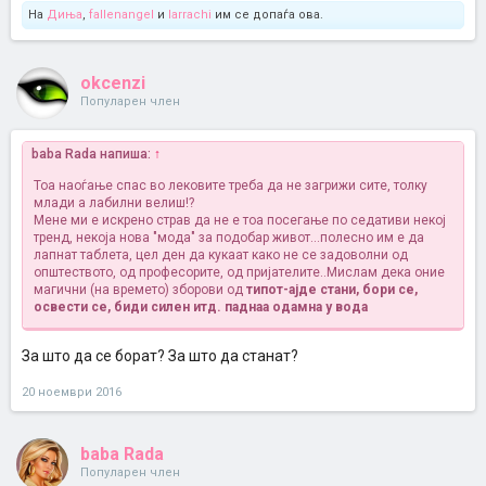
На
Диња
,
fallenangel
и
larrachi
им се допаѓа ова.
okcenzi
Популарен член
baba Rada напиша:
↑
Тоа наоѓање спас во лековите треба да не загрижи сите, толку
млади а лабилни велиш!?
Мене ми е искрено страв да не е тоа посегање по седативи некој
тренд, некоја нова "мода" за подобар живот...полесно им е да
лапнат таблета, цел ден да кукаат како не се задоволни од
општеството, од професорите, од пријателите..Мислам дека оние
магични (на времето) зборови од
типот-ајде стани, бори се,
освести се, биди силен итд. паднаа одамна у вода
За што да се борат? За што да станат?
20 ноември 2016
baba Rada
Популарен член