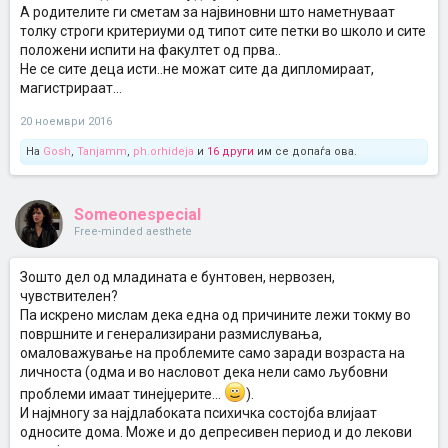
А родителите ги сметам за највиновни што наметнуваат
толку строги критериуми од типот сите петки во школо и сите
положени испити на факултет од прва..
Не се сите деца исти..не можат сите да дипломираат,
магистрираат...
20 ноември 2016
На
Gosh
,
Tanjamm
,
ph.orhideja
и
16 други
им се допаѓа ова.
Someonespecial
Free-minded aesthete
Зошто дел од младината е бунтовен, нервозен,
чувствителен?
Па искрено мислам дека една од причините лежи токму во
површните и генерализирани размислувања,
омаловажување на проблемите само заради возраста на
личноста (одма и во насловот дека нели само љубовни
проблеми имаат тинејџерите...
).
И најмногу за најдлабоката психичка состојба влијаат
односите дома. Може и до депресивен период и до лекови