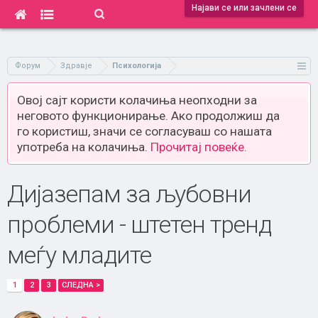
Најави се или зачлени се
Форум
Здравје
Психологија
Овој сајт користи колачиња неопходни за
неговото функционирање. Ако продолжиш да
го користиш, значи се согласуваш со нашата
употреба на колачиња.
Прочитај повеќе.
Дијазепам за љубовни
проблеми - штетен тренд
меѓу младите
1
2
3
СЛЕДНА >