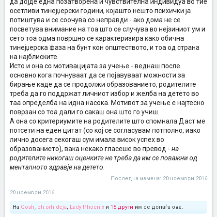
да дојде една позатворена и чувствителна индивидуа во тие
осетливи тинејџерски години, којашто нешто психички ја
потиштува и се соочува со неправди - ако дома не се
посветува внимание на тоа што се случува во нејзиниот ум и
сето тоа одма површно се карактеризира како обична
тинејџерска фаза на бунт кон општеството, и тоа од страна
на најблиските.
Исто и она со мотивацијата за учење - веднаш после
основно кога почнуваат да се појавуваат можности за
бирање каде да се продолжи образованието, родителите
треба да го поддржат личниот избор и желба на детето во
таа определба на идна насока. Мотивот за учење е најтесно
поврзан со тоа дали го сакаш она што го учиш.
А она со критериумите на родителите што спомнала Даст ме
потсети на еден цитат (со кој се согласувам потполно, иако
лично досега секогаш сум имала висок успех во
образованието), вака некако гласеше во превод -
на
родителите никогаш оценките не треба да им се поважни од
менталното здравје на детето
.
Последна измена:
20 ноември 2016
20 ноември 2016
На
Gosh
,
ph.orhideja
,
Lady Phoenix
и
15 други
им се допаѓа ова.