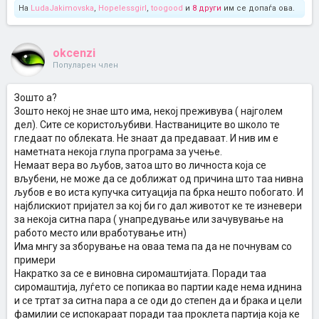
На
LudaJakimovska
,
Hopelessgirl
,
toogood
и
8 други
им се допаѓа ова.
okcenzi
Популарен член
Зошто а?
Зошто некој не знае што има, некој преживува ( најголем
дел). Сите се користољубиви. Настваниците во школо те
гледаат по облеката. Не знаат да предаваат. И нив им е
наметната некоја глупа програма за учење.
Немаат вера во љубов, затоа што во личноста која се
вљубени, не може да се доближат од причина што таа нивна
љубов е во иста купучка ситуација па брка нешто побогато. И
најблискиот пријател за кој би го дал животот ке те изневери
за некоја ситна пара ( унапредување или зачувување на
работо место или вработување итн)
Има мнгу за зборување на оваа тема па да не почнувам со
примери
Накратко за се е виновна сиромаштијата. Поради таа
сиромаштија, луѓето се попикаа во партии каде нема иднина
и се тртат за ситна пара а се оди до степен да и брака и цели
фамилии се испокараат поради таа проклета партија која ке