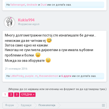
На
fallenangel
,
dedrade
и
Dust
им се допаѓа ова.
Kukla994
Форумски идол
Многу долгометражни постој сте изнапишале бе дечки...
неможам да ве читнам еј
Затоа само едно ке кажам :
Никогаш не сум пиела дијазепам а сум имала љубовни
проблеми и болки.
Можда за ова зборувате
21 ноември 2016
На
LittlePinky
,
purple..m
,
theowndemon
и
6 други
им се допаѓа ова.
(Мораш да се најавиш или зачлениш на форумот за да одговараш тука.)
1
2
3
СЛЕДНА >
Форум
Здравје
Психологија