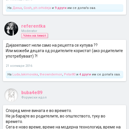
На
Диња
,
Gosh
,
ph.orhideja
и
9 други
им се допаѓа ова.
referentka
Moderator
Член на тимот
Дијазепамот нели само на рецепта се купува ??
Или можеби децата од родителите користат (ако родителите
употребуваат) ?!
21 ноември 2016
На
LudaJakimovska
,
theowndemon
,
Petar80
и
4 други
им се допаѓа ова.
buba4e89
Форумски идол
Според мене вината е во времето.
Не ја барајте во родителите, во општеството, туку во
времето.
Сега е ново време, време на модерна технологија, време на