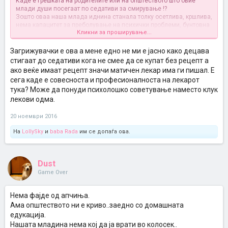
Каде е грешката на родителите или на општеството што овие
млади души посегаат по седативи за смирување !?
Зошто оваа наша млада иднина станала толку осетлива, кршлива,
нема капацитет за преболување на психички проблеми, бунтовна
Кликни за проширување...
е, револуционерна е, сака светот да го менува а мотивацијата за
учење им е во опаѓање, имаат страв од неприфаќање, страв од
исмејување, страв од отфрлање, немаат вера во љубов итн.!?
Загрижувачки е ова а мене едно не ми е јасно како децава
Оваа појава е страшна работа и мислам дека конечно треба да се
стигаат до седативи кога не смее да се купат без рецепт а
освестиме и превземеме соодветни мерки додека ситуацијата и
ако веќе имаат рецепт значи матичен лекар има ги пишал. Е
свеста на младите не ни излезе скроз од колосек
сега каде е совесноста и професионалноста на лекарот
тука? Може да понуди психолошко советување наместо клук
лекови одма.
20 ноември 2016
На
LollySky
и
baba Rada
им се допаѓа ова.
Dust
Game Over
Нема фајде од апчиња.
Ама општеството ни е криво..заедно со домашната
едукација.
Нашата младина нема кој да ја врати во колосек..