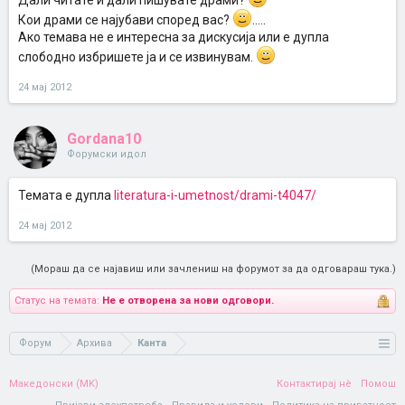
Дали читате и дали пишувате драми?
Кои драми се најубави според вас?
.....
Ако темава не е интересна за дискусија или е дупла
слободно избришете ја и се извинувам.
24 мај 2012
Gordana10
Форумски идол
Темата е дупла
literatura-i-umetnost/drami-t4047/
24 мај 2012
(Мораш да се најавиш или зачлениш на форумот за да одговараш тука.)
Статус на темата:
Не е отворена за нови одговори.
Форум
Архива
Канта
Македонски (MK)
Контактирај нè
Помош