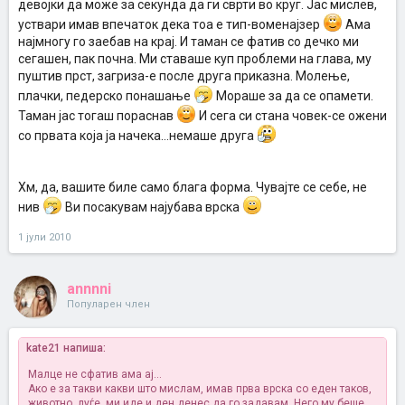
девојки да може за секунда да ги сврти во круг. Јас мислев,
уствари имав впечаток дека тоа е тип-воменајзер
Ама
најмногу го заебав на крај. И таман се фатив со дечко ми
сегашен, пак почна. Ми ставаше куп проблеми на глава, му
пуштив прст, загриза-е после друга приказна. Молење,
плачки, педерско понашање
Мораше за да се опамети.
Таман јас тогаш пораснав
И сега си стана човек-се ожени
со првата која ја начека...немаше друга
Хм, да, вашите биле само блага форма. Чувајте се себе, не
нив
Ви посакувам најубава врска
1 јули 2010
annnni
Популарен член
kate21 напиша:
Малце не сфатив ама ај...
Ако е за такви какви што мислам, имав прва врска со еден таков,
животно, луѓе, ми иде и ден денес да го задавам. Него му беше