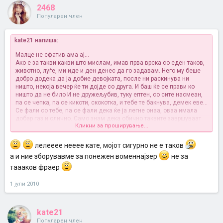
2468
Популарен член
kate21 напиша:
Малце не сфатив ама ај...
Ако е за такви какви што мислам, имав прва врска со еден таков,
животно, луѓе, ми иде и ден денес да го задавам. Него му беше
добро додека да ја добие девојката, после ни раскинува ни
ништо, некоја вечер ќе ти дојде со друга. И баш ќе се прави ко
ништо да не било
И не дружељубив, туку ептен, со сите насмеан,
па се чепка, па се кикоти, скокотка, и тебе те бакнува, демек еве...
Се фали со тебе, па се фали дека ќе ја легне онаа, оваа имала
добар газ и слично. Само знам дека обично таквите завршуваат
Кликни за проширување...
со некоја змија на крај. отровна, не му пушта ни поглед да крене.
И не ги сакам, еднаш се изгорев, следниот пат си одбрав сосем
друг тип
Јака ви душа на тие што издржувате со такви
лелееее нееее кате, мојот сигурно не е таков
а и ние зборувавме за понежен воменнајзер
не за
таааков фраер
1 јули 2010
kate21
Популарен член