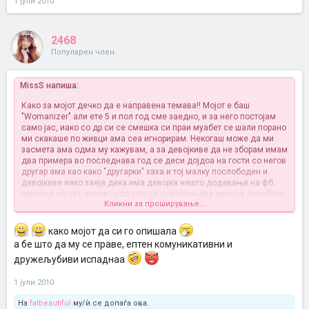
1 јули 2010
2468
Популарен член
MissS напиша:
Како за мојот дечко да е направена темава!! Мојот e баш
"Womanizer" али ете 5 и пол год сме заедно, и за него постојам
само јас, иако со др си се смешка си праи муабет се шали порано
ми скакаше по живци ама сеа игнорирам. Некогаш може да ми
засмета ама одма му кажувам, а за девојкиве да не зборам имам
два примера во последнава год се деси дојдоа на гости со негов
другар ама као како "другарки" хаха и тој малку послободен и
девојкиве иако заеја дека има девојка нешто додавање на фб.
пишење на чат, значи чудо што се девојчињава хехе се заљубија
Кликни за проширување...
готово хахх и од тогаш му имам кажано само службено пошто
девојките НЕ СВАЌААТ!! катастрофа.
BTW не се сложувам дека треба да бидеш маж мислам дека
како мојот да си го опишала
нема потреба, само опуштено, природно и искрено.
а бе што да му се праве, ептен комуникативни и
И што си е твое ке си дојде!!
дружељубиви испаднаа
1 јули 2010
На
fatbeautiful
му/ѝ се допаѓа ова.