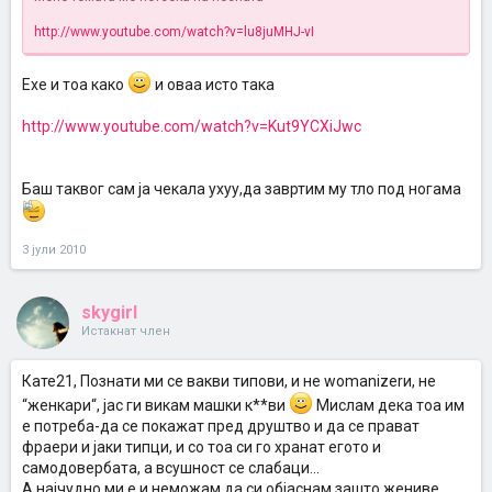
http://www.youtube.com/watch?v=lu8juMHJ-vI
Ехе и тоа како
и оваа исто така
http://www.youtube.com/watch?v=Kut9YCXiJwc
Баш таквог сам ја чекала ухуу,да завртим му тло под ногама
3 јули 2010
skygirl
Истакнат член
Кате21, Познати ми се вакви типови, и не womanizerи, не
“женкари“, јас ги викам машки к**ви
Мислам дека тоа им
е потреба-да се покажат пред друштво и да се прават
фраери и јаки типци, и со тоа си го хранат егото и
самодовербата, а всушност се слабаци...
А најчудно ми е и неможам да си објаснам зашто жениве