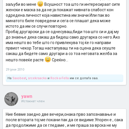
заљуби во мене
Всушност тоа што ги интересираат сите
женски е маска за да не ја покажат нивната слабост кон
одредена личност која навистина им значи.Или пак во
минатото биле повредени и сега се плашат дека може
истото да им се случи повторно.
Пробај другарски да се однесуваш,биди тоа што си и дај му
до знаење дека сакаш да бидеш само другарка со него.Ако
има нешто во тебе што го привлекува тој ќе го направи
првиот чекор.Тогаш настапуваш ти на сцена дека сеуште
сакаш да бидете само другари а со тоа неговата желба за
нешто повеќе расте
Среќно...
29 јуни 2010
На
Saxobeat
,
srcekrsacka
и
Rock-a-Fella
им се допаѓа ова.
yawn
Истакнат член
Ние бевме заедно две вечери,онака прво запознавање и
после втората тој ме покани пак да се видиме.Упорен е , сака
да продолжиме да се гледаме , и ме праша за врска не му