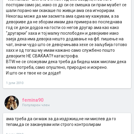
постојам само јас, иако со др си се смешка си праи муабет се
шали порано ми скакаше по живци ама сеа игнорирам.
Некогаш може да ми засмета ама одма му кажувам, а за
девојкиве да не зборам имам два примера во последнава
год се деси дојдоа на гости со негов другар ама као како
"другарки" хаха и тој малку послободен и девојкиве иако
заеја дека има девојка нешто додавање на фб. пишење на
чат, значи чудо што се девојчињава хехе се заљубија готово
хахх и од тогаш му имам кажано само службено пошто
девојките НЕ СВАЌААТ!! катастрофа.
BTW не се сложувам дека треба да бидеш маж мислам дека
нема потреба, само опуштено, природно и искрено.
И што си е твое ке си дојде!!
1 јули 2010
femina90
Популарен член
ама треба да си маж за да издржиш,не ни мислев да го
тепам,да се заканувам или строго контролирам