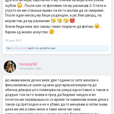
другите вечери, баш на него му плачев за мојата изгубена
љубов
. После као се фативме па му раскинав 2-3 пати и
утрото ќе ми станеше криво па ќе го молам да се смириме...
После еден месец му беше роденден, а јас бев шворц, па
морав пак да му раскинам
Значи биди маж ако сакаш такво педерче да фатиш
,
барем од моево искуство
29 јуни 2010
На
Rock-a-Fella
му/ѝ се допаѓа ова.
femina90
Популарен член
јас имам ваков дечко веќе две години.со сите женски е
фин,насмеан,се шали од мои другарки,келнерки па до
обична девојка што поминува на улица.едноставно е таков и
додуше тоа си го знаев и пред да бидеме заедно.и во
почеток ме нервираше,но со време се навикнав.знаев дека е
таков од претходно и не е убаво да го менувам.а сепак знам
дека ме им а само мене и само мене ме сака.