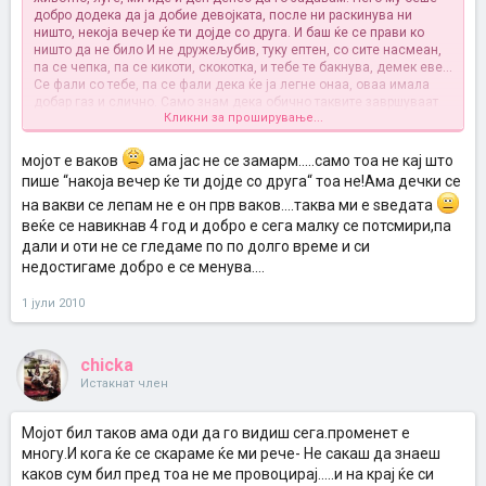
добро додека да ја добие девојката, после ни раскинува ни
ништо, некоја вечер ќе ти дојде со друга. И баш ќе се прави ко
ништо да не било
И не дружељубив, туку ептен, со сите насмеан,
па се чепка, па се кикоти, скокотка, и тебе те бакнува, демек еве...
Се фали со тебе, па се фали дека ќе ја легне онаа, оваа имала
добар газ и слично. Само знам дека обично таквите завршуваат
Кликни за проширување...
со некоја змија на крај. отровна, не му пушта ни поглед да крене.
И не ги сакам, еднаш се изгорев, следниот пат си одбрав сосем
друг тип
Јака ви душа на тие што издржувате со такви
мојот е ваков
ама јас не се замарм.....само тоа не кај што
пише “накоја вечер ќе ти дојде со друга“ тоа не!Ама дечки се
на вакви се лепам не е он прв ваков....таква ми е ѕведата
веќе се навикнав 4 год и добро е сега малку се потсмири,па
дали и оти не се гледаме по по долго време и си
недостигаме добро е се менува....
1 јули 2010
chicka
Истакнат член
Мојот бил таков ама оди да го видиш сега.променет е
многу.И кога ќе се скараме ќе ми рече- Не сакаш да знаеш
каков сум бил пред тоа не ме провоцирај.....и на крај ќе си