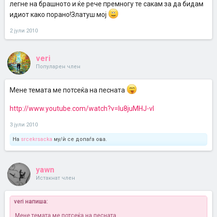
легне на брашното и ќе рече премногу те сакам за да бидам
идиот како порано!Златуш мој
2 јули 2010
veri
Популарен член
Мене темата ме потсеќа на песната
http://www.youtube.com/watch?v=lu8juMHJ-vI
3 јули 2010
На
srcekrsacka
му/ѝ се допаѓа ова.
yawn
Истакнат член
veri напиша:
Мене темата ме потсеќа на песната