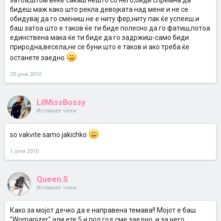
затоа,штом веќе сакаш нешто со него,биди спремна да
бидеш маж како што рекла девојката над мене и не се
обидувај да го смениш.не е ниту фер,ниту пак ќе успееш.и
баш затоа што е таков ќе ти биде полесно да го фатиш,потоа
единствена мака ќе ти биде да го задржиш-само биди
природна,весела,не се буни што е таков и ако треба ќе
останете заедно
29 јуни 2010
LilMissBossy
Истакнат член
so vakvite samo jakichko
1 јули 2010
Queen.S
Истакнат член
Како за мојот дечко да е направена темава!! Мојот e баш
"Womanizer" али ете 5 и пол год сме заедно, и за него