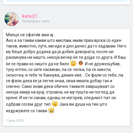
kate21
Популарен член
Малце не сфатив ама ај...
Ако е за такви какви што мислам, имав прва врска со еден
таков, животно, луѓе, ми иде и ден денес да го задавам. Него
му беше добро додека да ја добие девојката, после ни
раскинува ни ништо, некоја вечер ќе ти дојде со друга. И баш
ќе се прави ко ништо да не било
И не дружељубив,
туку ептен, со сите насмеан, па се чепка, па се кикоти,
скокотка, и тебе те бакнува, демек еве... Се фали со тебе, па
се фали дека ќе ја легне онаа, оваа имала добар газ и
слично. Само знам дека обично таквите завршуваат со
некоја змија на крај. отровна, не му пушта ни поглед да
крене. И не ги сакам, еднаш се изгорев, следниот пат си
одбрав сосем друг тип
Јака ви душа на тие што
издржувате со такви
1 јули 2010