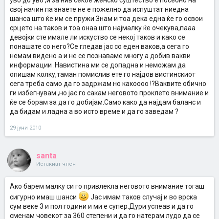
уво до уво ,и за нив секое женско суштество е посебно на
свој начин па знаете не е пожелно да испуштат ниедна
шанса што ќе им се пружи.Знам и тоа дека една ќе го освои
срцето на таков и тоа онаа што најмалку ќе очекува,пааа
девојки сте имале ли искуство се некој таков и како се
понашате со него?Се гледав јас со еден ваков,а сега го
немам видено а и не се познаваме многу а добив вакви
информации .Навистина ми се допадна и неможам да
опишам колку,таман помислив ете го најдов вистинскиот
сега треба само да го задржам но какоооо !?Ваквите обично
ги избегнувам ,но јас го сакам неговото проклето внимание и
ќе се борам за да го добијам.Само како да најдам баланс и
да бидам и ладна а во исто време и да го заведам ?
29 јуни 2010
santa
Истакнат член
Ако барем малку си го привлекла неговото внимание тогаш
сигурно имаш шанси
Јас имам таков случај и во врска
сум веке 3 и пол години и ми е супер.Дури успеав и да го
сменам човекот за 360 степени и да го натерам лудо да се