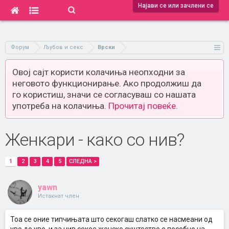
Најави се или зачлени се
Форум
Љубов и секс
Врски
Овој сајт користи колачиња неопходни за
неговото функционирање. Ако продолжиш да
го користиш, значи се согласуваш со нашата
употреба на колачиња.
Прочитај повеќе.
Женкари - како со нив?
1
2
3
4
5
СЛЕДНА >
yawn
Истакнат член
Тоа се оние типчињата што секогаш слатко се насмеани од