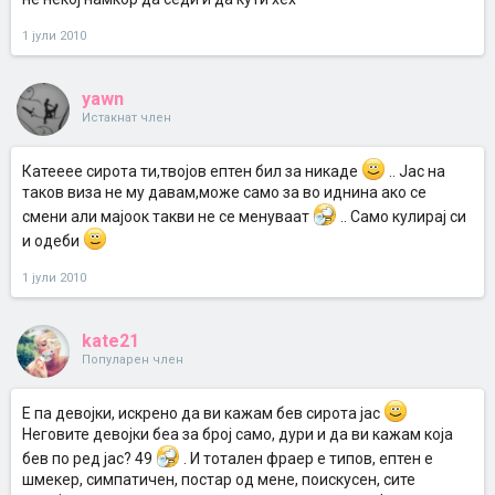
1 јули 2010
yawn
Истакнат член
Катееее сирота ти,твојов ептен бил за никаде
.. Јас на
таков виза не му давам,може само за во иднина ако се
смени али мајоок такви не се менуваат
.. Само кулирај си
и одеби
1 јули 2010
kate21
Популарен член
Е па девојки, искрено да ви кажам бев сирота јас
Неговите девојки беа за број само, дури и да ви кажам која
бев по ред јас? 49
. И тотален фраер е типов, ептен е
шмекер, симпатичен, постар од мене, поискусен, сите