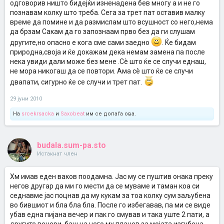
одговорив ништо бидејќи изненадена бев многу а и не го
познавам колку што треба. Сега за трет пат оставив малку
време да помине и да размислам што всушност со него,нема
да брзам Сакам да го запознаам прво без да ги слушам
другите,но опасно е кога сме сами заедно
. Ќе бидам
природна,своја и ќе докажам дека немам замена па после
нека увиди дали може без мене .Сè што ќе се случи еднаш,
не мора никогаш да се повтори. Ама сè што ќе се случи
двапати, сигурно ќе се случи и трет пат.
29 јуни 2010
На
srcekrsacka
и
Saxobeat
им се допаѓа ова.
budala.sum-pa.sto
Истакнат член
Хм имав еден ваков поодамна. Јас му се пуштив онака преку
негов другар да ми го мести да се муваме и таман коа си
седнавме јас поцнав да му кукам за тоа колку сум заљубена
во бившиот и бла бла бла. После го избегавав, па ми се виде
убав една пијана вечер и пак го смував и така уште 2 пати, а