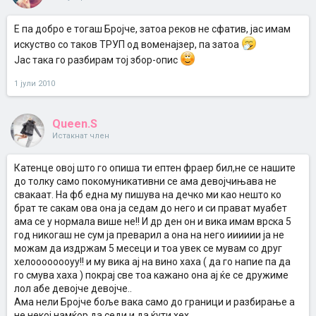
Е па добро е тогаш Бројче, затоа реков не сфатив, јас имам
искуство со таков ТРУП од воменајзер, па затоа
Јас така го разбирам тој збор-опис
1 јули 2010
Queen.S
Истакнат член
Катенце овој што го опиша ти ептен фраер бил,не се нашите
до толку само покомуникативни се ама девојчињава не
свакаат. На фб една му пишува на дечко ми као нешто ко
брат те сакам ова она ја седам до него и си прават муабет
ама се у нормала више не!! И др ден он и вика имам врска 5
год никогаш не сум ја преварил а она на него ииииии ја не
можам да издржам 5 месеци и тоа увек се мувам со друг
хелоооооооуу!! и му вика ај на вино хаха ( да го напие па да
го смува хаха ) покрај све тоа кажано она ај ќе се дружиме
лол абе девојче девојче..
Ама нели Бројче боље вака само до граници и разбирање а
не некој намќор да седи и да ќути хех