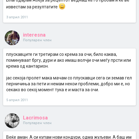
Благодарам Абеја за рецептот веднаш ќе го пробам и ќе ве
известам за резултатите
3 април 2011
interesna
Популарен член
плускавците ги третирам со крема за очи, било каква,
поминуваат бргу, дури и ако имаш волчји очи меѓу прсти или
крема од кантарион.
јас секоја пролет мака мачам со плускавци сега си земав гел
перничиња за пети и немам некои проблеми, добро ми е, но
секако во секој момент тука е и маста за очи.
5 април 2011
Lacrimosa
Популарен член
Веќе аман. А си купам нови кондури, одма жуљеви. А баш им