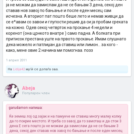
ја не можам да замислам да не се бањам 3 дена, секој ден
ставав нов завој по бањање и после еден месец сам
исчезна. А вториот пат пошто беше лето и немав живци да
се е*авам со завои и глупости решив да си ја пробам среката
на кожно. Одев секој четврток на прскање 4 недели и
коренот (она црнкото внатре ) само падна. А болката при
притисок престана уште на првото прскање. Имам слушнато
дека можело и патлиџан да ставиш или лимон... за кого -
како, мене овие 2 начина ми помогнаа. позз
1 април 2011
На
Lidija42
му/ѝ се допаѓа ова.
Abeja
Популарен член
garudamon напиша:
Ќе земеш лој од зајак и на памукче ке ставиш многу малку колку
да го покрие местото. И треба со завој да го замоташ и да стои 3
дена.Е сега пошто ја не можам да замислам да не се бањам 3
дена, секој ден ставав нов завој по бањање и после еден месец