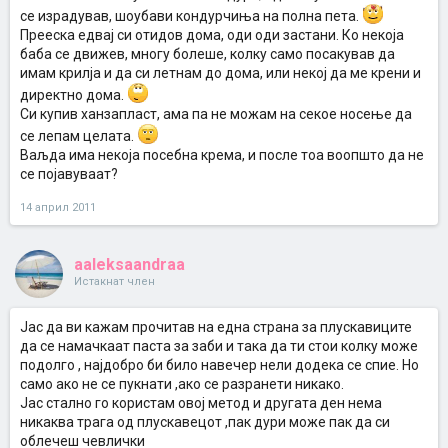
се израдував, шоубави кондурчиња на полна пета.
Прееска едвај си отидов дома, оди оди застани. Ко некоја
баба се движев, многу болеше, колку само посакував да
имам крилја и да си летнам до дома, или некој да ме крени и
директно дома.
Си купив ханзапласт, ама па не можам на секое носење да
се лепам целата.
Ваљда има некоја посебна крема, и после тоа воопшто да не
се појавуваат?
14 април 2011
aaleksaandraa
Истакнат член
Јас да ви кажам прочитав на една страна за плускавиците
да се намачкаат паста за заби и така да ти стои колку може
подолго , најдобро би било навечер нели додека се спие. Но
само ако не се пукнати ,ако се разранети никако.
Јас стално го користам овој метод и другата ден нема
никаква трага од плускавецот ,пак дури може пак да си
облечеш чевлички