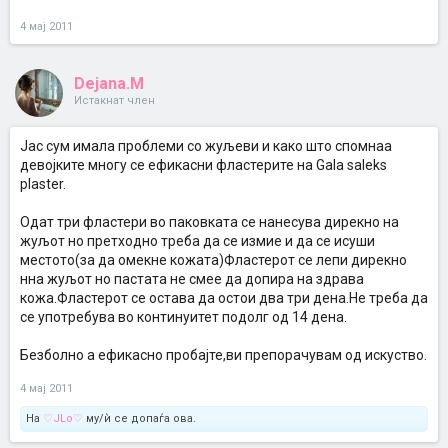
4 мај 2011
Dejana.M
Истакнат член
Јас сум имала проблеми со жуљеви и како што спомнаа
девојките многу се ефикасни фластерите на Gala saleks
plaster.
Одат три фластери во паковката се нанесува дирекно на
жуљот но претходно треба да се измие и да се исуши
местото(за да омекне кожата)Фластерот се лепи дирекно
нна жуљот но пастата не смее да допира на здрава
кожа.Фластерот се остава да остои два три дена.Не треба да
се употребува во континуитет подолг од 14 дена.
Безболно а ефикасно пробајте,ви препорачувам од искуство.
4 мај 2011
На
♡JLo♡
му/ѝ се допаѓа ова.