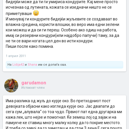
бидејќи може да ти ги умириса кондурите. Кај мене просто
исчезнаа од лутината, кожата се изедначи ништо не се
приметуваше
И менувај ги кондурите бидејќи жуљевите се создаваат во
влажна средина, користи влошки, во веро има едни зелени
кои можеш и да си ги переш. Особено ако одиш на работа,
имај си резервни кондури(или најдобро папучи) таму, за да
не ти се вари ногата цел ден во исти кондури.
Пиши после како помина.
1 април 2011
На
Lidija42
и
Shana
им се допаѓа ова.
garudamon
Истакнат член
Има разлика од жуљ до курје око. Во претходниот пост
девојката објасни како изгледа курје око. Јас двапати до
сега сум „алувала“ со тоа чудо. Првиот пат една другарка ми
кажа лек, што нејзе и помогнал. Ќе земеш лој од зајак и на
памукче ке ставиш многу малку колку да го покрие местото.
И треба со завој да го замоташ и да стои 3 дена.Е сега пошто