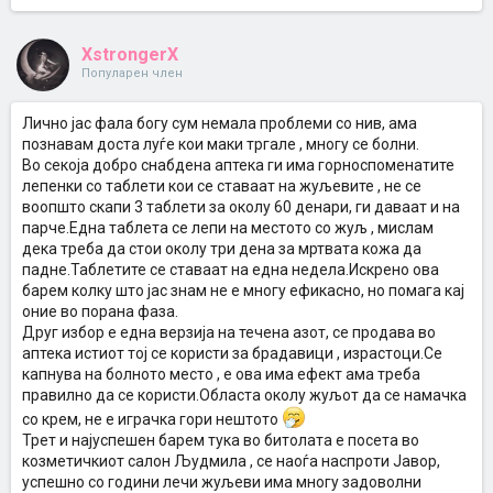
XstrongerX
Популарен член
Лично јас фала богу сум немала проблеми со нив, ама
познавам доста луѓе кои маки тргале , многу се болни.
Во секоја добро снабдена аптека ги има горноспоменатите
лепенки со таблети кои се ставаат на жуљевите , не се
воопшто скапи 3 таблети за околу 60 денари, ги даваат и на
парче.Една таблета се лепи на местото со жуљ , мислам
дека треба да стои околу три дена за мртвата кожа да
падне.Таблетите се ставаат на една недела.Искрено ова
барем колку што јас знам не е многу ефикасно, но помага кај
оние во порана фаза.
Друг избор е една верзија на течена азот, се продава во
аптека истиот тој се користи за брадавици , израстоци.Се
капнува на болното место , е ова има ефект ама треба
правилно да се користи.Областа околу жуљот да се намачка
со крем, не е играчка гори нештото
Трет и најуспешен барем тука во битолата е посета во
козметичкиот салон Људмила , се наоѓа наспроти Јавор,
успешно со години лечи жуљеви има многу задоволни