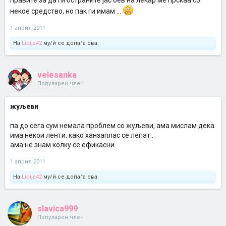
правите за да ги остраните јас бев на лекар ме прскаа со
некое средство, но пак ги имам ...
1 април 2011
На
Lidija42
му/ѝ се допаѓа ова.
velesanka
Популарен член
жуљеви
па до сега сум немала проблем со жуљеви, ама мислам дека
има некои ленти, како ханзаплас се лепат..
ама не знам колку се ефикасни..
1 април 2011
На
Lidija42
му/ѝ се допаѓа ова.
slavica999
Популарен член