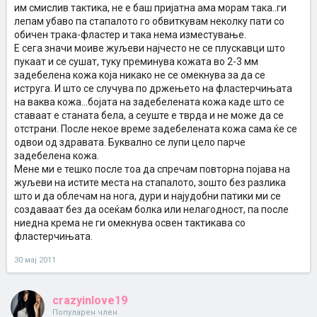
им смислив тактика, не е баш пријатна ама морам така..ги
лепам убаво па стапалото го обвиткувам неколку пати со
обичен трака-фластер и така нема изместување.
Е сега значи моиве жуљеви најчесто не се плускавци што
пукаат и се сушат, туку преминува кожата во 2-3 мм
задебелена кожа која никако не се омекнува за да се
иструга. И што се случува по држењето на фластерчињата
на ваква кожа...бојата на задебелената кожа каде што се
ставаат е станата бела, а сеуште е тврда и не може да се
отстрани. После некое време задебелената кожа сама ќе се
одвои од здравата. Буквално се лупи цело парче
задебелена кожа.
Мене ми е тешко после тоа да спречам повторна појава на
жуљеви на истите места на стапалото, зошто без разлика
што и да облечам на нога, дури и најудобни патики ми се
создаваат без да осеќам болка или нелагодност, па после
ниедна крема не ги омекнува освен тактикава со
фластерчињата.
30 мај 2011
crazyinlove19
Популарен член