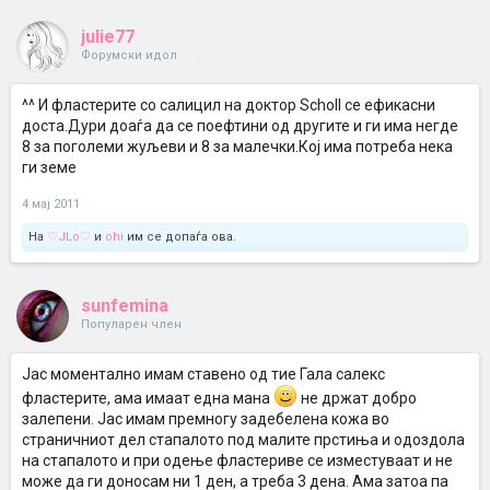
julie77
Форумски идол
^^ И фластерите со салицил на доктор Scholl се ефикасни
доста.Дури доаѓа да се поефтини од другите и ги има негде
8 за поголеми жуљеви и 8 за малечки.Кој има потреба нека
ги земе
4 мај 2011
На
♡JLo♡
и
ohi
им се допаѓа ова.
sunfemina
Популарен член
Јас моментално имам ставено од тие Гала салекс
фластерите, ама имаат една мана
не држат добро
залепени. Јас имам премногу задебелена кожа во
страничниот дел стапалото под малите прстиња и одоздола
на стапалото и при одење фластериве се изместуваат и не
може да ги доносам ни 1 ден, а треба 3 дена. Ама затоа па