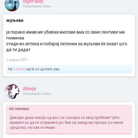
tigerlady
Популарен член
жуљеви
ја порано имав ме убиваа мислам ама со овие лентиве ми
поминаа
отиди во аптека и побарај лепенки за жуљеви ќе знаат што
да ти дадат
1 април 2011
На
Lidija42
му/ѝ се допаѓа ова.
Abeja
Популарен член
ohi напиша:
Девојки дали некоја од вас се соочува со овој проблем? Што
правите за да ги остраните јас бев на лекар ме прскаа со некое
средство, но пак ги имам ...