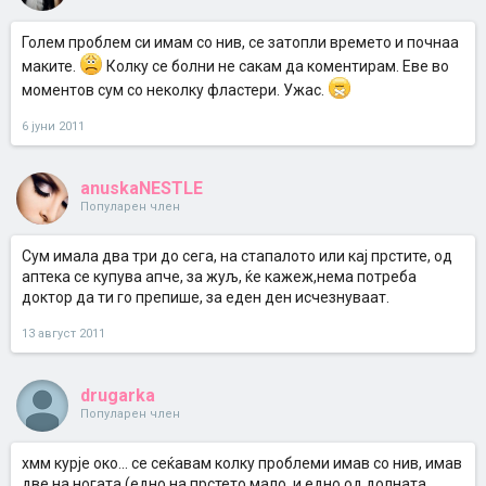
Голем проблем си имам со нив, се затопли времето и почнаа
маките.
Колку се болни не сакам да коментирам. Еве во
моментов сум со неколку фластери. Ужас.
6 јуни 2011
anuskaNESTLE
Популарен член
Сум имала два три до сега, на стапалото или кај прстите, од
аптека се купува апче, за жуљ, ќе кажеж,нема потреба
доктор да ти го препише, за еден ден исчезнуваат.
13 август 2011
drugarka
Популарен член
хмм курје око... се сеќавам колку проблеми имав со нив, имав
две на ногата (едно на прстето мало, и едно од долната