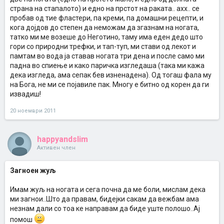
страна на стапалото) и едно на прстот на раката.. ахх.. се
пробав од тие фластери, па креми, па домашни рецепти, и
кога дојдов до степен да неможам да згазнам на ногата,
татко ми ме возеше до Неготино, таму има еден дедо што
гори со природни трефки, и тап-туп, ми стави од лекот и
памтам во вода ја ставав ногата три дена и после само ми
падна во спиење и како паричка изгледаша (така ми кажа
дека изгледа, ама сепак бев изненадена). Од тогаш фала му
на Бога, не ми се појавиле пак. Многу е битно од корен да ги
извадиш!
20 ноември 2011
happyandslim
Активен член
Загноен жуљ
Имам жуљ на ногата и сега почна да ме боли, мислам дека
ми загнои..Што да правам, бидејки сакам да вежбам ама
незнам дали со тоа ке направам да биде уште полошо..Ај
помош