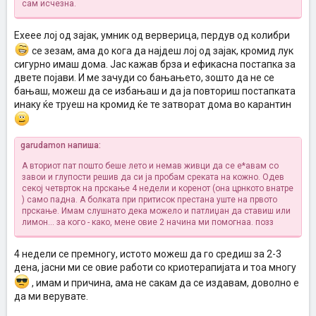
сам исчезна.
Ехеее лој од зајак, умник од верверица, пердув од колибри
се зезам, ама до кога да најдеш лој од зајак, кромид лук
сигурно имаш дома. Јас кажав брза и ефикасна постапка за
двете појави. И ме зачуди со бањањето, зошто да не се
бањаш, можеш да се избањаш и да ја повториш постапката
инаку ќе труеш на кромид ќе те затворат дома во карантин
garudamon напиша:
А вториот пат пошто беше лето и немав живци да се е*авам со
завои и глупости решив да си ја пробам среката на кожно. Одев
секој четврток на прскање 4 недели и коренот (она црнкото внатре
) само падна. А болката при притисок престана уште на првото
прскање. Имам слушнато дека можело и патлиџан да ставиш или
лимон... за кого - како, мене овие 2 начина ми помогнаа. позз
4 недели се премногу, истото можеш да го средиш за 2-3
дена, јасни ми се овие работи со криотерапијата и тоа многу
, имам и причина, ама не сакам да се издавам, доволно е
да ми верувате.