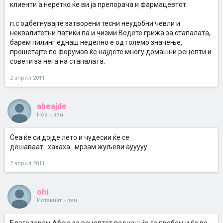
клиенти а неретко ќе ви ја препорача и фармацевтот.
п.с одбегнувајте затворени тесни неудобни чевли и
неквалитетни патики па и чизми.Водете грижа за стапалата,
барем пилинг еднаш неделно е од големо значење,
прошетајте по форумов ќе најдете многу домашни рецепти и
совети за нега на стапалата.
2 април 2011
abeajde
Нов член
Сеа ќе си дојде лето и чудесии ќе се
дешаваат...хахаха...мрзам жуљеви аууууу
2 април 2011
ohi
Истакнат член