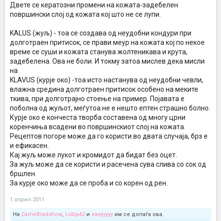
Двете се кератозни промени на кожата-задебелен
површински слој од кожата кој што не се лупи.
KALUS (жуљ) - тоа се создава од неудобни кондури при
долготраен притисок, се прави меур на кожата кој по некое
време се суши и кожата станува жолтеникава и крута,
задебелена. Ова не боли. И токму затоа мислев дека мисли
на
KLAVUS (курје око) -тоа исто настанува од неудобни чевли,
влажна средина долготраен притисок особено на меките
ткива, при долготрајно стоење на пример. Појавата е
поболна од жуљот, меѓутоа не е нешто ептен страшно болно.
Курје око е кончеста творба составена од многу црни
коренчиња всадени во површинскиот слој на кожата.
Рецептов погоре може да го користи во двата случаја, брз е
и ефикасен.
Кај жуљ може лукот и кромидот да бидат без оцет.
За жуљ може да се користи и расечена сува слива со сок од
бршлен.
За курје око може да се проба и со корен од рен.
1 април 2011
На
CarrieBradshow
,
Lidija42
и
easyyyyy
им се допаѓа ова.