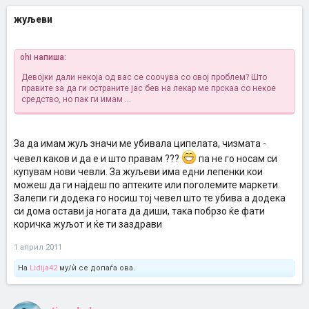
жуљеви
ohi напиша:
Девојки дали некоја од вас се соочува со овој проблем? Што
правите за да ги остраните јас бев на лекар ме прскаа со некое
средство, но пак ги имам ...
За да имам жуљ значи ме убивала ципелата, чизмата -
чевел каков и да е и што правам ???
па не го носам си
купувам нови чевли. За жуљеви има едни лепенки кои
можеш да ги најдеш по аптеките или поголемите маркети.
Залепи ги додека го носиш тој чевел што те убива а додека
си дома остави ја ногата да диши, така побрзо ќе фати
коричка жуљот и ќе ти заздрави
1 април 2011
На
Lidija42
му/ѝ се допаѓа ова.