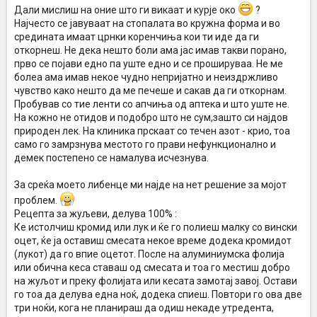
Дали мислиш на оние што ги викаат и курје око
?
Најчесто се јавуваат на стопалата во кружна форма и во
средината имаат црнки коренчиња кои ти иде да ги
откорнеш. Не дека нешто боли ама јас имав такви порано,
прво се појави едно па уште едно и се прошируваа. Не ме
болеа ама имав некое чудно непријатно и неиздржливо
чувство како нешто да ме печеше и сакав да ги откорнам.
Пробував со тие ленти со апчиња од аптека и што уште не.
На кожно не отидов и подобро што не сум,зашто си најдов
природен лек. На клиника прскаат со течен азот - крио, тоа
само го замрзнува местото го прави нефункционално и
демек постепено се намалува исчезнува.
За среќа моето либенце ми најде на нет решение за мојот
проблем.
Рецепта за жуљеви, делува 100% :
Ке истолчиш кромид или лук и ќе го полиеш малку со вински
оцет, ќе ја оставиш смесата некое време додека кромидот
(лукот) да го впие оцетот. После на алуминиумска фолија
или обична кеса ставаш од смесата и тоа го местиш добро
на жуљот и преку фолијата или кесата замотај завој. Остави
го тоа да делува една ноќ, додека спиеш. Повтори го ова две
три ноќи, кога не планираш да одиш некаде утредента,