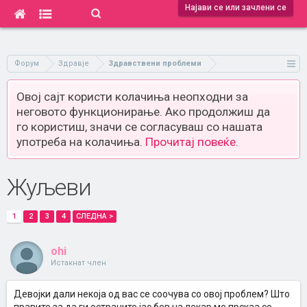
Најави се или зачлени се
Форум
Здравје
Здравствени проблеми
Овој сајт користи колачиња неопходни за
неговото функционирање. Ако продолжиш да
го користиш, значи се согласуваш со нашата
употреба на колачиња.
Прочитај повеќе.
Жуљеви
1
2
3
4
СЛЕДНА >
ohi
Истакнат член
Девојки дали некоја од вас се соочува со овој проблем? Што