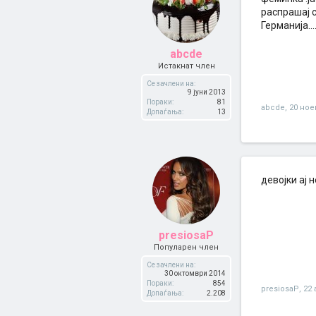
распрашај с
Германија...
abcde
Истакнат член
Се зачлени на:
9 јуни 2013
Пораки:
81
abcde
,
20 ное
Допаѓања:
13
девојки ај 
presiosaP
Популарен член
Се зачлени на:
30 октомври 2014
Пораки:
854
presiosaP
,
22 
Допаѓања:
2.208