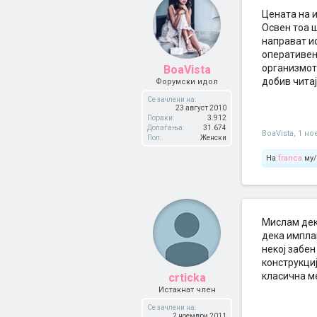
Цената на и
Освен тоа ш
направат и
оперативен
организмот 
BoaVista
добив читај
Форумски идол
Се зачлени на:
23 август 2010
Пораки:
3.912
Допаѓања:
31.674
BoaVista
,
1 но
Пол:
Женски
На
franca
му/
Мислам дека
дека импла
некој забен
конструкциј
класична ме
crticka
Истакнат член
Се зачлени на:
2 ноември 2011