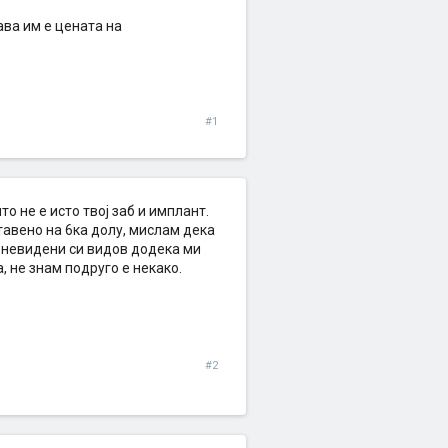
ава им е цената на
#1
о не е исто твој заб и имплант.
ставено на 6ка долу, мислам дека
и невидени си видов додека ми
, не знам подруго е некако.
#2