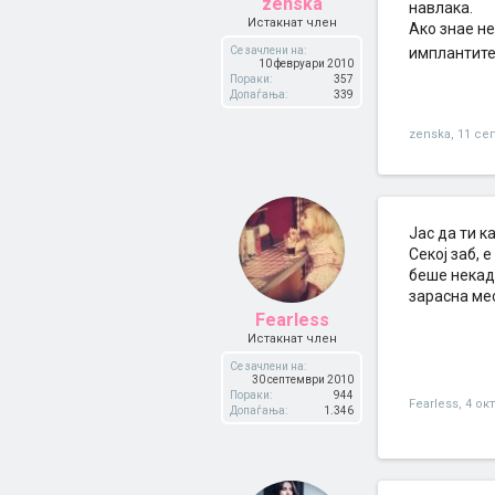
zenska
навлака.
Истакнат член
Ако знае не
Се зачлени на:
имплантите(
10 февруари 2010
Пораки:
357
Допаѓања:
339
zenska
,
11 се
Јас да ти к
Секој заб, 
беше некаде
зарасна мес
Fearless
Истакнат член
Се зачлени на:
30 септември 2010
Пораки:
944
Fearless
,
4 ок
Допаѓања:
1.346