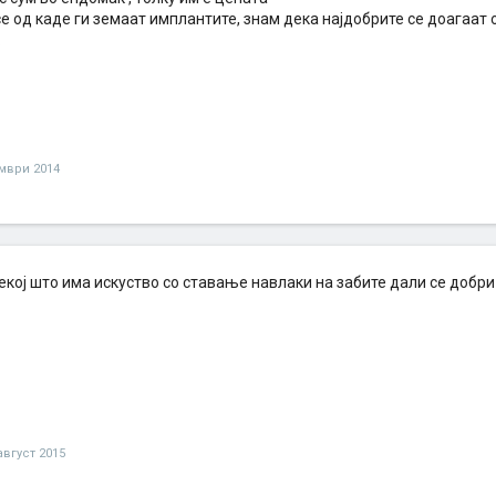
е од каде ги земаат имплантите, знам дека најдобрите се доагаат 
.
мври 2014
некој што има искуство со ставање навлаки на забите дали се добри 
август 2015