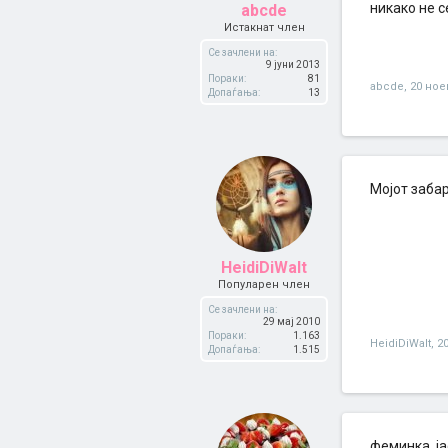
никако не с
abcde
Истакнат член
Се зачлени на:
9 јуни 2013
Пораки:
81
abcde
,
20 ное
Допаѓања:
13
Мојот забар
HeidiDiWalt
Популарен член
Се зачлени на:
29 мај 2010
Пораки:
1.163
HeidiDiWalt
,
2
Допаѓања:
1.515
феминка .ја