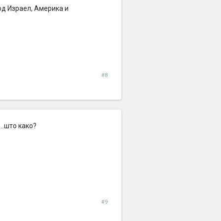
од Израел, Америка и
#8
..што како?
#9