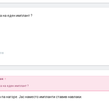
а на еден имплант ?
018
ша:
↑
на на еден имплант ?
 па нагоре. Јас наместо импланти ставив навлаки.