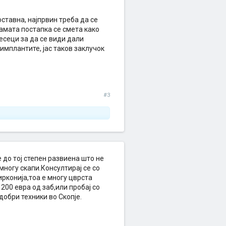
ставна, најпрвин треба да се
амата постапка се смета како
есеци за да се види дали
имплантите, јас таков заклучок
#3
 до тој степен развиена што не
ногу скапи.Консултирај се со
ирконија,тоа е многу цврста
200 евра од заб,или пробај со
добри техники во Скопје.