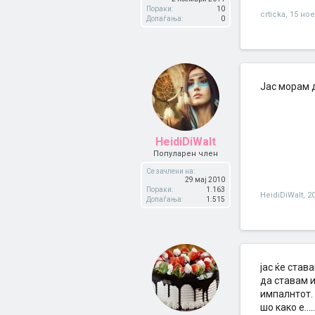
Пораки:
10
crticka
,
15 но
Допаѓања:
0
Јaс морам д
HeidiDiWalt
Популарен член
Се зачлени на:
29 мај 2010
Пораки:
1.163
HeidiDiWalt
,
2
Допаѓања:
1.515
јас ќе став
да ставам и
импалнтот. 
шо како е..