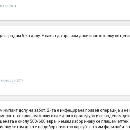
ември 2011
а вградам 6-ка долу. Е сакав да прашам дали знаете колку се цени
0 ноември 2014
ам импант долу на забот. 2 -та е инфецирана правев операција и не
мплант...се плашам малку оти е долга процедура и се надевам дек
цената е околу 500/600 евра...немам избор инаку се плашам ептен.
...инаку читам дека е најдобар начин за кај луѓе што им фали заби. 