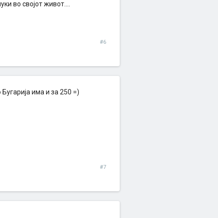
ки во својот живот....
#6
Бугарија има и за 250 =)
#7