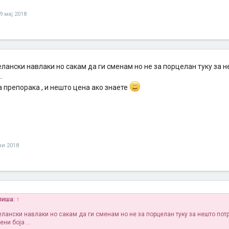
9 мај 2018
лански навлаки но сакам да ги сменам но не за порцелан туку за н
.
 препорака , и нешто цена ако знаете
ни 2018
апиша:
↑
лански навлаки но сакам да ги сменам но не за порцелан туку за нешто потр
ни боја ...