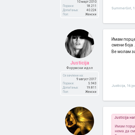
10 март 2010
Пораки:
18.211
SummerGirl
,
1
Допаѓања:
40.224
Пол:
Женски
Имам порце
смени боја ..
Ве молам за
Justicija
Форумски идол
Се зачлени на:
9 август 2017
Пораки:
5.943
Justicija
,
16 ју
Допаѓања:
19.811
Пол:
Женски
Justicija н
Имам порце
нема да сме