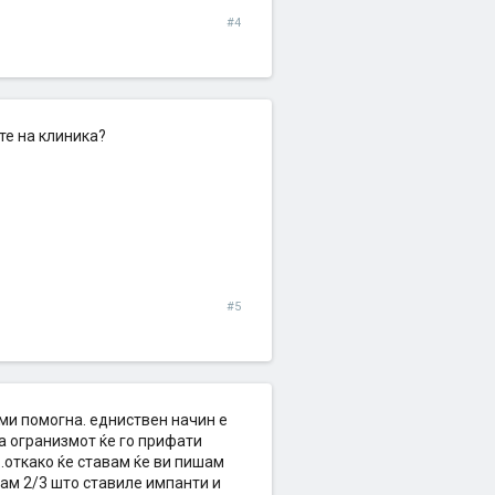
#4
те на клиника?
#5
 ми помогна. едниствен начин е
а огранизмот ќе го прифати
..откако ќе ставам ќе ви пишам
знам 2/3 што ставиле импанти и