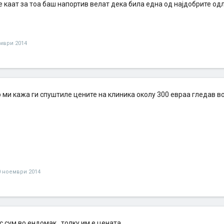
е каат за тоа баш напортив велат дека била една од најдобрите одлу
мври 2014
 ми кажа ги спуштиле цените на клиника околу 300 евраа гледав во 
0 ноември 2014
с сум во ендомак , толку им е цената