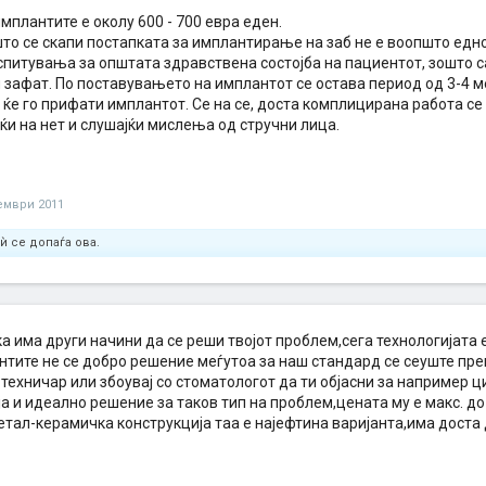
мплантите е околу 600 - 700 евра еден.
то се скапи постапката за имплантирање на заб не е воопшто едно
спитувања за општата здравствена состојба на пациентот, зошто с
 зафат. По поставувањето на имплантот се остава период од 3-4 м
ќе го прифати имплантот. Се на се, доста комплицирана работа се 
ќи на нет и слушајќи мислења од стручни лица.
ември 2011
ѝ се допаѓа ова.
 има други начини да се реши твојот проблем,сега технологијата е
нтите не се добро решение меѓутоа за наш стандард се сеуште прем
 техничар или збоувај со стоматологот да ти објасни за например ц
а и идеално решение за таков тип на проблем,цената му е макс. до 
тал-керамичка конструкција таа е најефтина варијанта,има доста 