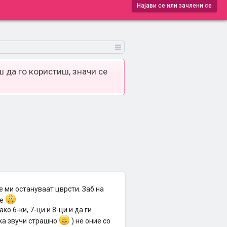
Најави се или зачлени се
 да го користиш, значи се
 ми остануваат цврсти. Заб на
ше
о 6-ки, 7-ци и 8-ци и да ги
ка звучи страшно
) не оние со