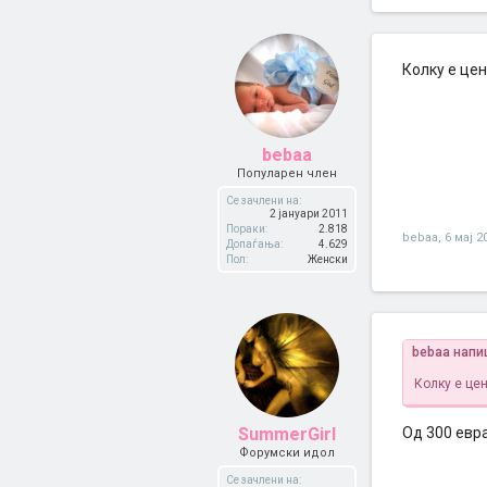
Колку е цен
bebaa
Популарен член
Се зачлени на:
2 јануари 2011
Пораки:
2.818
bebaa
,
6 мај 2
Допаѓања:
4.629
Пол:
Женски
bebaa напи
Колку е це
SummerGirl
Од 300 евра
Форумски идол
Се зачлени на: