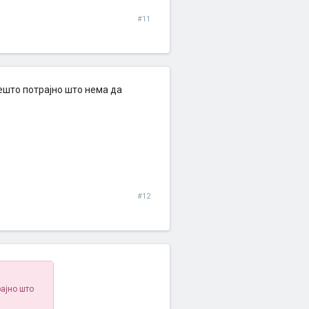
#11
ешто потрајно што нема да
#12
ајно што