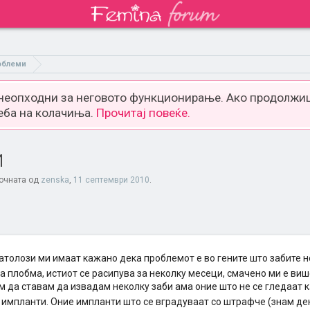
облеми
 неопходни за неговото функционирање. Ако продолжиш
еба на колачиња.
Прочитај повеќе.
и
почната од
zenska
,
11 септември 2010
.
атолози ми имаат кажано дека проблемот е во гените што забите не
на плобма, истиот се расипува за неколку месеци, смачено ми е ви
ам да ставам да извадам неколку заби ама оние што не се гледаат как
 импланти. Оние импланти што се вградуваат со штрафче (знам де