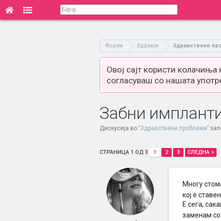
Форум
Здравје
Здравствени пр
Овој сајт користи колачиња
согласуваш со нашата употр
Забни имплант
Дискусија во '
Здравствени проблеми
' за
СТРАНИЦА 1 ОД 3
1
2
3
СЛЕДНА >
Многу стом
кој е ставе
Е сега, сак
заменам со