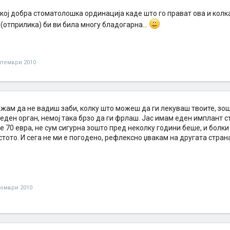
кој добра стоматолошка ординација каде што го прават ова и колк
отприлика) би ви била многу бладогарна...
птември 2010
ажам да не вадиш заби, колку што можеш да ги лекуваш твоите, зошт
е еден орган, немој така брзо да ги фрлаш. Јас имам еден имплант 
 70 евра, не сум сигурна зошто пред неколку години беше, и болк
тото. И сега не ми е погодено, рефлексно џвакам на другата страна
томври 2010