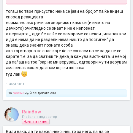
тогаш во твое присуство нека се јави на бројот па ќе видеш
според реакцијата
нормално ако речи соговорникот како си (и името на
дечкото) очигледно се знаат и не е непознат .
а верзијата ,, ајде бе не ќе се замараме со некои , или пак кои
и да е нема да не раздели нема ништо да постигни“ да
знаеш дека значат позната особа
ако тој стварно не знае кој е ќе се согласи на се за да не се
карате т.е. за да сватиш ти дека ја кажува вистината. и немој
да паѓаш на тоа “зар не ми веруваш„ одговори му ти верувам
ама сепак сакам да знам кој е и шо сака
гуд лак
1 март 2011
На
rose60
му/ѝ се допаѓа ова.
RainBow
Глобален модератор
Член на тимот
Види вака, да ти кажел некој нешто за него, па да се