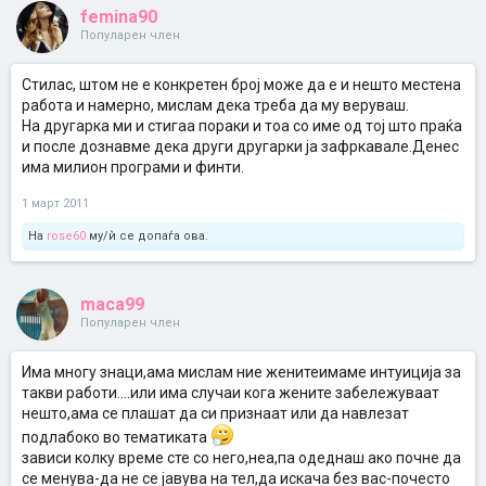
femina90
Популарен член
Стилас, штом не е конкретен број може да е и нешто местена
работа и намерно, мислам дека треба да му веруваш.
На другарка ми и стигаа пораки и тоа со име од тој што праќа
и после дознавме дека други другарки ја зафркавале.Денес
има милион програми и финти.
1 март 2011
На
rose60
му/ѝ се допаѓа ова.
maca99
Популарен член
Има многу знаци,ама мислам ние женитеимаме интуиција за
такви работи....или има случаи кога жените забележуваат
нешто,ама се плашат да си признаат или да навлезат
подлабоко во тематиката
зависи колку време сте со него,неа,па одеднаш ако почне да
се менува-да не се јавува на тел,да искача без вас-почесто