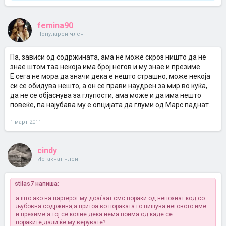
femina90
Популарен член
Па, зависи од содржината, ама не може скроз ништо да не
знае штом таа некоја има број негов и му знае и презиме.
Е сега не мора да значи дека е нешто страшно, може некоја
си се обидува нешто, а он се прави наудрен за мир во куќа,
да не се објаснува за глупости, ама може и да има нешто
повеќе, па најубава му е опцијата да глуми од Марс паднат.
1 март 2011
cindy
Истакнат член
stilas7 напиша:
а што ако на партерот му доаѓаат смс пораки од непознат код со
љубовна содржина,а притоа во пораката го пишува неговото име
и презиме а тој се колне дека нема поима од каде се
пораките,дали ќе му верувате?