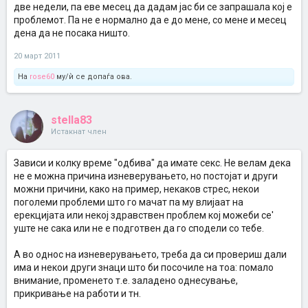
две недели, па еве месец да дадам јас би се запрашала кој е
проблемот. Па не е нормално да е до мене, со мене и месец
дена да не посака ништо.
20 март 2011
На
rose60
му/ѝ се допаѓа ова.
stella83
Истакнат член
Зависи и колку време "одбива" да имате секс. Не велам дека
не е можна причина изневерувањето, но постојат и други
можни причини, како на пример, некаков стрес, некои
поголеми проблеми што го мачат па му влијаат на
ерекцијата или некој здравствен проблем кој можеби се'
уште не сака или не е подготвен да го сподели со тебе.
А во однос на изневерувањето, треба да си провериш дали
има и некои други знаци што би посочиле на тоа: помало
внимание, променето т.е. заладено однесување,
прикривање на работи и тн.