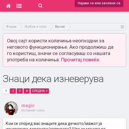
Најави се или зачлени се
Форум
Љубов и секс
Врски
Овој сајт користи колачиња неопходни за
неговото функционирање. Ако продолжиш да
го користиш, значи се согласуваш со нашата
употреба на колачиња.
Прочитај повеќе.
Знаци дека изневерува
1
2
3
4
СЛЕДНА >
magic
Истакнат член
Кои се според вас знаците дека дечкото/мажот ја