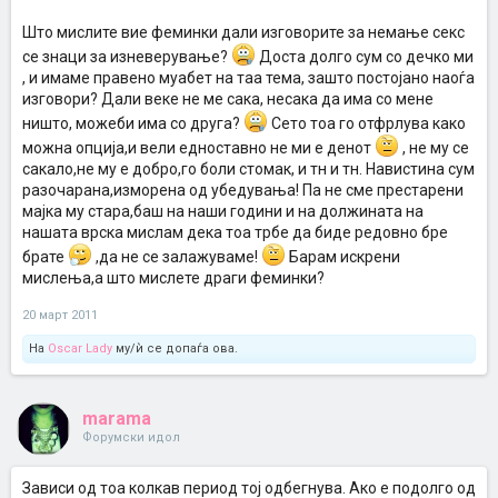
Што мислите вие феминки дали изговорите за немање секс
се знаци за изневерување?
Доста долго сум со дечко ми
, и имаме правено муабет на таа тема, зашто постојано наоѓа
изговори? Дали веке не ме сака, несака да има со мене
ништо, можеби има со друга?
Сето тоа го отфрлува како
можна опција,и вели едноставно не ми е денот
, не му се
сакало,не му е добро,го боли стомак, и тн и тн. Навистина сум
разочарана,изморена од убедувања! Па не сме престарени
мајка му стара,баш на наши години и на должината на
нашата врска мислам дека тоа трбе да биде редовно бре
брате
,да не се залажуваме!
Барам искрени
мислења,а што мислете драги феминки?
20 март 2011
На
Oscar Lady
му/ѝ се допаѓа ова.
marama
Форумски идол
Зависи од тоа колкав период тој одбегнува. Ако е подолго од