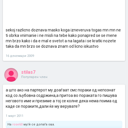
hahahahah pozdrav
Се сложувам со тебе секој различно дознава а она жената
последна дознава мислам дека не е точно многу дознаваат но
се прават дека не знаат :twisted: тоа ми е многу глупаво
sekoj razlicno doznava masko koga izneveruva togas mn mn ne
ti obrka vnimanie i ne misli na tebe kako ponapred se se mene
mn brzo kako i da e mal e svetot a na lagata i se kratki nozete
taka da mn brzo se doznava znam od licno iskustvo
16 декември 2009
stilas7
Популарен член
а што ако на партерот му доаѓаат смс пораки од непознат
код со љубовна содржина,а притоа во пораката го пишува
неговото име и презиме а тој се колне дека нема поима од
каде се пораките,дали ќе му верувате?
1 март 2011
На
rose60
му/ѝ се допаѓа ова.