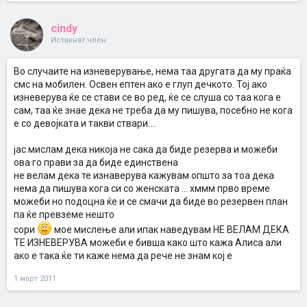
cindy
Истакнат член
Во случаите на изневерување, нема таа другата да му праќа
смс на мобилен. Освен ептен ако е глуп дечкото. Тој ако
изневерува ќе се стави се во ред, ќе се слуша со таа кога е
сам, таа ќе знае дека не треба да му пишува, посебно не кога
е со девојката и такви ствари....
јас мислам дека никоја не сака да биде резерва и можеби
ова го прави за да биде единствена
не велам дека те изнаверува кажувам општо за тоа дека
нема да пишува кога си со женската ... хммм прво време
можеби но подоцна ќе и се смачи да биде во резервен план
па ќе превземе нешто
сори
мое мислење али ипак наведувам НЕ ВЕЛАМ ДЕКА
ТЕ ИЗНЕВЕРУВА можеби е бивша како што кажа Алиса али
ако е така ќе ти каже нема да рече не знам кој е
1 март 2011