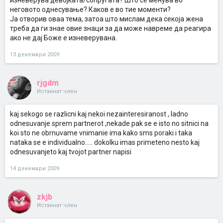
изневерува девојката/сопругата? Што се менува во
неговото однесување? Каков е во тие моменти?
Ја отворив оваа тема, затоа што мислам дека секоја жена
треба да ги знае овие знаци за да може навреме да реагира
ако не дај Боже е изневерувана.
13 декември 2009
rjgdm
Истакнат член
kaj sekogo se razlicni kaj nekoi nezainteresiranost , ladno
odnesuvanje sprem partnerot ,nekade pak se e isto no sitnici na
koi sto ne obrnuvame vnimanie ima kako sms poraki i taka
nataka se e individualno..... dokolku imas primeteno nesto kaj
odnesuvanjeto kaj tvojot partner napisi
14 декември 2009
zkjb
Истакнат член