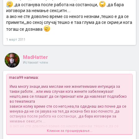
,да останува после работа на состаноци,
,да бара
изговори за немање секс,итн....
а ако не сте доволно време со некого незнам ,тешко е да се
примети,,,во секој случај тешко е таа глума да се скрие,и кога
тогаш се дознава
1 март 2011
MadHatter
Истакнат член
maca99 напиша:
Има многу знаци,ама мислам ние женитеимаме интуиција за
такви работи....или има случаи кога жените забележуваат
нешто,ама се плашат да си признаат или да навлезат подлабоко
во тематиката
зависи колку време сте со него,неа,па одеднаш ако почне да се
менува-да не се јавува на тел,да искача без вас-почесто
,да
останува после работа на состаноци,
,да бара изговори за
немање секс,
итн....
а ако не сте доволно време со некого незнам ,тешко е да се
Кликни за проширување...
примети,,,во секој случај тешко е таа глума да се скрие,и кога
тогаш се дознава