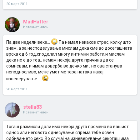
20 март 2011
MadHatter
Истакнат член
Па две недели веке...
Па немал некаков стрес, колку што
знам ,а за несподелување мислам дека сме во досегашната
врска од 6 год.споделил многу интимни работи,и мислам
дека не е до тоа.. немам некоја друга причина да се
сомневам, и имам доверба во дечко ми , но ова станува
неподносливо, мене умот ме тера натака накај
изневерување ...
20 март 2011
stella83
Истакнат член
Тогаш размисли дали има некоја друга промена во вашиот
однос или неговото однесување спрема тебе освен
одбивањето секс. Во случај на изневерување секогаш има