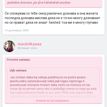
posledna doznava ,jas prva hahahahah pozdrav
Се сложувам со тебе секој различно дознава а она жената
последна дознава мислам дека не е точно многу дознаваат
но се прават дека не знаат :twisted: тоа ми е многу глупаво
15 декември 2009
macki4kaaaa
Истакнат член
Frosin4e напиша:
zkjb напиша:
Jas mislam deka kaj sekoje poedinecno ne postoi pisano
pravilo,nekoi zanemaruvaat nekoi pak togas najmnogu ti
posvetuvaat vnimanie mislam deka nesto se menuva no toa
moze da se primeti samo ako si pododlgo vreme so nego pa seta
taa nagla promena ti bode vo oci ,ama 100% sum sigurna deka
sekoja zena moze da oseti koga mazot ja izneveruva ,mislam za
mene si znam a dr neznam dali ke se slozat so toa ,jas naprimer
Кликни за проширување...
ne se slozuvam so ona zenata posledna doznava ,jas prva