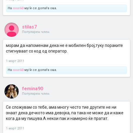
На
rose60
му/ѝ се допаѓа ова.
stilas7
Популарен член
морам да напоменам дека не е мобилен број,туку пораките
стигнуваат со код од оператор.
1 март 2011
На
rose60
му/ѝ се допаѓа ова.
femina90
Популарен член
Се сложувам со тебе, ама многу често тие другите не ни
знаат дека дечкото има девојка, па така не може да и каже
кога да му пишува.А некои пак и намерно ќе пратат.
1 март 2011