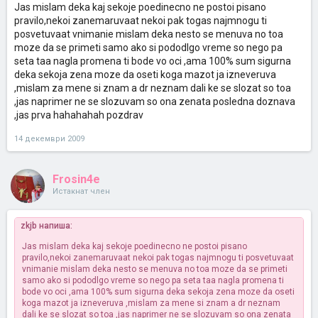
Jas mislam deka kaj sekoje poedinecno ne postoi pisano
pravilo,nekoi zanemaruvaat nekoi pak togas najmnogu ti
posvetuvaat vnimanie mislam deka nesto se menuva no toa
moze da se primeti samo ako si pododlgo vreme so nego pa
seta taa nagla promena ti bode vo oci ,ama 100% sum sigurna
deka sekoja zena moze da oseti koga mazot ja izneveruva
,mislam za mene si znam a dr neznam dali ke se slozat so toa
,jas naprimer ne se slozuvam so ona zenata posledna doznava
,jas prva hahahahah pozdrav
14 декември 2009
Frosin4e
Истакнат член
zkjb напиша:
Jas mislam deka kaj sekoje poedinecno ne postoi pisano
pravilo,nekoi zanemaruvaat nekoi pak togas najmnogu ti posvetuvaat
vnimanie mislam deka nesto se menuva no toa moze da se primeti
samo ako si pododlgo vreme so nego pa seta taa nagla promena ti
bode vo oci ,ama 100% sum sigurna deka sekoja zena moze da oseti
koga mazot ja izneveruva ,mislam za mene si znam a dr neznam
dali ke se slozat so toa ,jas naprimer ne se slozuvam so ona zenata