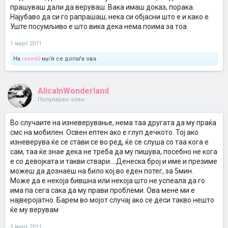
прашуваш дали да веруваш. Вака имаш доказ, порака.
Најубаво да си го рапрашаш, нека си објасни што е и како е.
Уште посумљиво е што вика дека нема поима за тоа.
1 март 2011
На
rose60
му/ѝ се допаѓа ова.
AlicaInWonderland
Популарен член
Во случаите на изневерување, нема таа другата да му праќа
смс на мобилен. Освен ептен ако е глуп дечкото. Тој ако
изневерува ќе се стави се во ред, ќе се слуша со таа кога е
сам, таа ќе знае дека не треба да му пишува, посебно не кога
е со девојката и такви ствари....Денеска број и име и презиме
можеш да дознаеш на било кој во еден потег, за 5мин.
Може да е некоја бившна или некоја што не успеала да го
има па сега сака да му прави проблеми. Ова мене ми е
најверојатно. Барем во мојот случај ако се деси такво нешто
ќе му верувам
1 март 2011