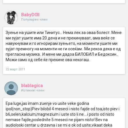
BabyD0ll
Популарен член
Зуење на ушите или Тинитус... Нема лек за оваа болест. Мене
ми зујат ушите има 20 дена и не прекинуваат, ама веќе се
навукнувам и го игнорирам зуењето, на моменти ушите ми
зујат премногу на моменти не ги осеќам.. Ми рекоа дека е од
прегласна музика.. И мене ми дадоа БИЛОБИЛ и Бедоксин..
Можи само од себе ќе прекине ова некогаш.
22 март 2011
blablagica
Истакнат член
Epa luge,jas imam zuenje vo usite veke godina
ipol(non_stop)Piev bilobil 4 meseci i nisto fajde od toa,isto piev i
b6,selen,kalcium,magnezium i uste sto li ne....i posto od nisto
nemase fajde,poslednite 5 meseci ne pijam nisto! Bev na
audioloski centar u drzavna i se mi e ok od usite,vikaat deka