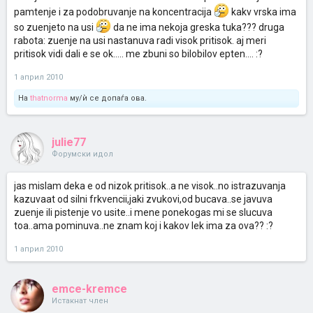
pamtenje i za podobruvanje na koncentracija
kakv vrska ima
so zuenjeto na usi
da ne ima nekoja greska tuka??? druga
rabota: zuenje na usi nastanuva radi visok pritisok. aj meri
pritisok vidi dali e se ok..... me zbuni so bilobilov epten.... :?
1 април 2010
На
thatnorma
му/ѝ се допаѓа ова.
julie77
Форумски идол
jas mislam deka e od nizok pritisok..a ne visok..no istrazuvanja
kazuvaat od silni frkvencii,jaki zvukovi,od bucava..se javuva
zuenje ili pistenje vo usite..i mene ponekogas mi se slucuva
toa..ama pominuva..ne znam koj i kakov lek ima za ova?? :?
1 април 2010
emce-kremce
Истакнат член