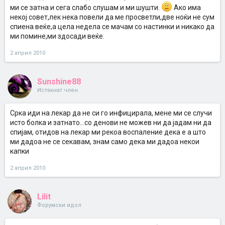
ми се затна и сега слабо слушам и ми шушти.
Ако има
некој совет,лек нека повели да ме просветли,две ноќи не сум
спиена веќе,а цела недела се мачам со настинки и никако да
ми помине,ми здосади веќе.
2 април 2010
Sunshine88
Истакнат член
Срка иди на лекар да не си го инфицирала, мене ми се случи
исто болка и затнато...со денови не можев ни да јадам ни да
спијам, отидов на лекар ми рекоа воспаление дека е а што
ми дадоа не се секавам, знам само дека ми дадоа некои
капки
2 април 2010
Lilit
Форумски идол