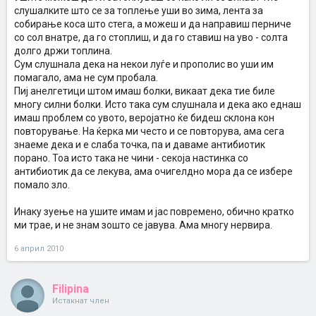
слушалките што се за топлење уши во зима, лента за
собирање коса што стега, а можеш и да направиш перниче
со сол внатре, да го стоплиш, и да го ставиш на уво - солта
долго држи топлина.
Сум слушнала дека на некои луѓе и прополис во уши им
помагало, ама не сум пробала.
Пиј анелгетици штом имаш болки, викаат дека тие биле
многу силни болки. Исто така сум слушнала и дека ако еднаш
имаш проблем со увото, веројатно ќе бидеш склона кон
повторување. На ќерка ми често и се повторува, ама сега
знаеме дека и е слаба точка, па и даваме антибиотик
порано. Тоа исто така не чини - секоја настинка со
антибиотик да се лекува, ама очигелдно мора да се избере
помало зло.
Инаку зуење на ушите имам и јас повремено, обично кратко
ми трае, и не знам зошто се јавува. Ама многу нервира.
6 април 2010
Filipina
Истакнат член