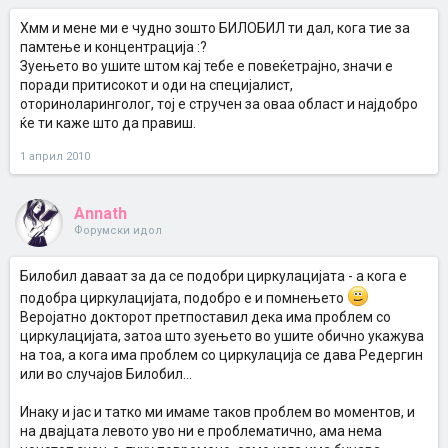
Хмм и мене ми е чудно зошто БИЛОБИЛ ти дал, кога тие за
памтење и концентрација :?
Зуењето во ушите штом кај тебе е повеќетрајно, значи е
поради притисокот и оди на специјалист,
оториноларинголог, тој е стручен за оваа област и најдобро
ќе ти каже што да правиш.
1 април 2010
Annath
Форумски идол
Билобил даваат за да се подобри циркулацијата - а кога е
подобра циркулацијата, подобро е и помнењето
Веројатно докторот претпоставил дека има проблем со
циркулацијата, затоа што зуењето во ушите обично укажува
на тоа, а кога има проблем со циркулација се дава Редергин
или во случајов Билобил...
Инаку и јас и татко ми имаме таков проблем во моментов, и
на двајцата левото уво ни е проблематично, ама нема