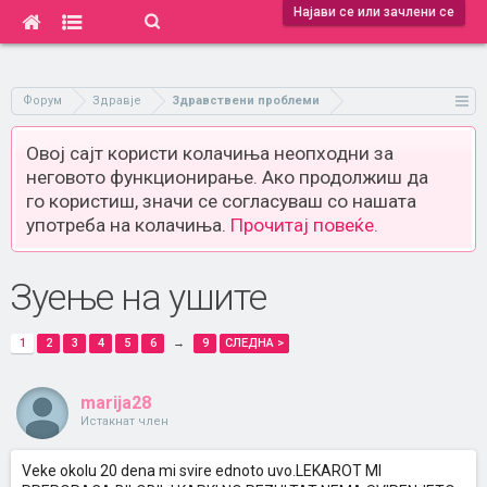
Најави се или зачлени се
Форум
Здравје
Здравствени проблеми
Овој сајт користи колачиња неопходни за
неговото функционирање. Ако продолжиш да
го користиш, значи се согласуваш со нашата
употреба на колачиња.
Прочитај повеќе.
Зуење на ушите
1
2
3
4
5
6
→
9
СЛЕДНА >
marija28
Истакнат член
Veke okolu 20 dena mi svire ednoto uvo.LEKAROT MI