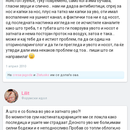
нонстоп зуење, туку повремено, само кога има бучава,
гласни звуци и слично... нам ни дадоа антибиотици, спреј за
нос и капки за нос, плус на татко ми капки за уво, оти имал
воспаление на ушниот канал, а фактички тоа ни е од носот,
од последната настинка изгледа не се исчистиле каналите
како што треба, т.е тубата што ги поврзува увото и носот е
затната и нема постојан проток на воздух, затоа е така...
може и кај тебе да е истиот проблем, па да си одиш на
оториноларинголог и да ти ги прегледа и увото и носот, па ќе
утврди дали има некаков проблем од тоа... пиши што си
направила!
1 април 2010
На
cresa-jagoda
и
Zlatusko
им се допаѓа ова.
Lilit
Форумски идол
А што е со болка во уво и затнато уво?!
Во моментов сум настината,крајниците ми се лом,па како
последица и ушите ми страдаат.Десното уво ме боли,имам
силни бодежи и е неподносливо.Пробав со топли облоги,но