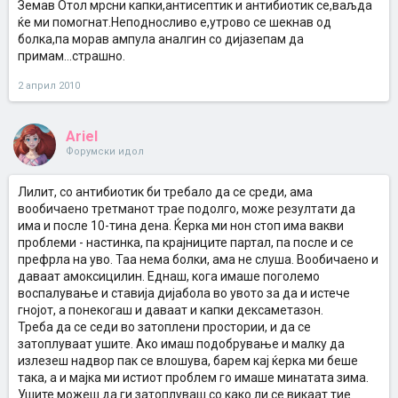
Земав Отол мрсни капки,антисептик и антибиотик се,ваљда
ќе ми помогнат.Неподносливо е,утрово се шекнав од
болка,па морав ампула аналгин со дијазепам да
примам...страшно.
2 април 2010
Ariel
Форумски идол
Лилит, со антибиотик би требало да се среди, ама
вообичаено третманот трае подолго, може резултати да
има и после 10-тина дена. Ќерка ми нон стоп има вакви
проблеми - настинка, па крајниците партал, па после и се
префрла на уво. Таа нема болки, ама не слуша. Вообичаено и
даваат амоксицилин. Еднаш, кога имаше поголемо
воспалување и ставија дијабола во увото за да и истече
гнојот, а понекогаш и даваат и капки дексаметазон.
Треба да се седи во затоплени простории, и да се
затоплуваат ушите. Ако имаш подобрување и малку да
излезеш надвор пак се влошува, барем кај ќерка ми беше
така, а и мајка ми истиот проблем го имаше минатата зима.
Ушите можеш да ги затоплуваш со како ли се викаат тие