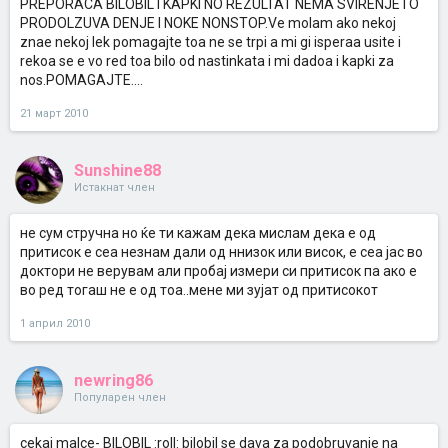
PREPORACA BILOBIL I KAPKI NO REZULTAT NEMA SVIRENJETO
PRODOLZUVA DENJE I NOKE NONSTOP.Ve molam ako nekoj
znae nekoj lek pomagajte toa ne se trpi a mi gi isperaa usite i
rekoa se e vo red toa bilo od nastinkata i mi dadoa i kapki za
nos.POMAGAJTE....
21 март 2010
Sunshine88
Истакнат член
не сум стручна но ќе ти кажам дека мислам дека е од
притисок е сеа незнам дали од ннизок или висок, е сеа јас во
доктори не верувам али пробај измери си притисок па ако е
во ред тогаш не е од тоа..мене ми зујат од притисокот
1 април 2010
newring86
Популарен член
cekaj malce- BILOBIL :roll: bilobil se dava za podobruvanje na