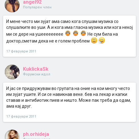
angel92
Популарен член
И мене често ми зујат ама само кога слушам музика со
слушалките во уши. А и кога има гласна музика или кога некој
ми се дере на ушеееееееее
Не сум била на
доктор,сметам дека не е голем проблем
17 февруари 2011
KuklickaSk
Форумски идол
И јас се придружувам во групата на оние на кои многу често
им зујат ушите. И си се навикнав веке. бев на лекар и капки
ставав и антибиотик пиев и ништо. Може пак треба да одам,
ама кај друг.
17 февруари 2011
ph.orhideja