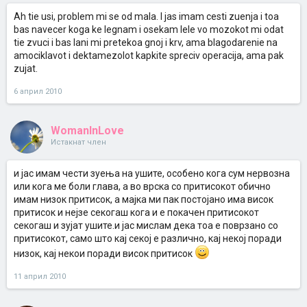
Ah tie usi, problem mi se od mala. I jas imam cesti zuenja i toa
bas navecer koga ke legnam i osekam lele vo mozokot mi odat
tie zvuci i bas lani mi pretekoa gnoj i krv, ama blagodarenie na
amociklavot i dektamezolot kapkite spreciv operacija, ama pak
zujat.
6 април 2010
WomanInLove
Истакнат член
и јас имам чести зуења на ушите, особено кога сум нервозна
или кога ме боли глава, а во врска со притисокот обично
имам низок притисок, а мајка ми пак постојано има висок
притисок и нејзе секогаш кога и е покачен притисокот
секогаш и зујат ушите.и јас мислам дека тоа е поврзано со
притисокот, само што кај секој е различно, кај некој поради
низок, кај некои поради висок притисок
11 април 2010