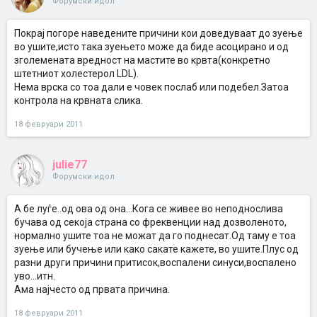
Форумски идол
Покрај погоре наведените причини кои доведуваат до зуење
во ушите,исто така зуењето може да биде асоцирано и од
зголемената вредност на мастите во крвта(конкретно
штетниот холестерол LDL).
Нема врска со тоа дали е човек послаб или подебел.Затоа
контрола на крвната слика.
18 февруари 2011
julie77
Форумски идол
А бе луѓе..од ова од она...Кога се живее во неподнослива
бучава од секоја страна со фреквенции над дозволеното,
нормално ушите тоа не можат да го поднесат.Од таму е тоа
зуење или бучење или како сакате кажете, во ушите.Плус од
разни други причини притисок,воспалени синуси,воспалено
уво...итн.
Ама најчесто од првата причина.
18 февруари 2011