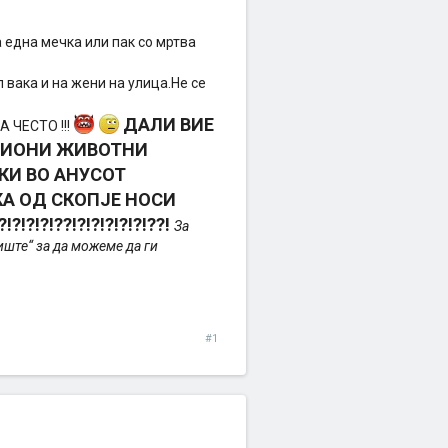
а една мечка или пак со мртва
л вака и на жени на улица.Не се
ДАЛИ ВИЕ
 ЧЕСТО !!!
ЛИОНИ ЖИВОТНИ
КИ ВО АНУСОТ
КА ОД СКОПЈЕ НОСИ
?!?!??!?!?!?!?!?!??!
За
иште“ за да можеме да ги
#1