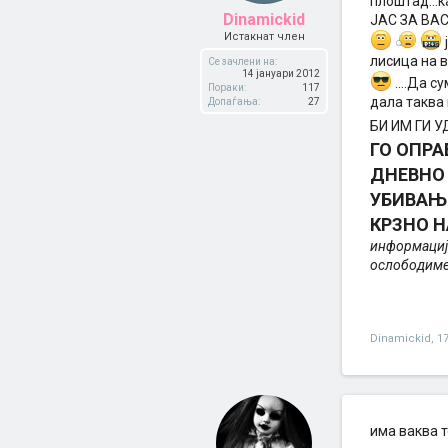
плоштад...
Dinamickid
ЈАС ЗА ВАС
Истакнат член
лисица на вр
Се зачлени на:
14 јануари 2012
....Да с
Пораки:
117
дала таква
Допаѓања:
27
БИ ИМ ГИ У
ГО ОПР
ДНЕВНО 
УБИВАЊЕ
КРЗНО НА
информација
ослободиме 
Dinamickid
,
1
има ваква 