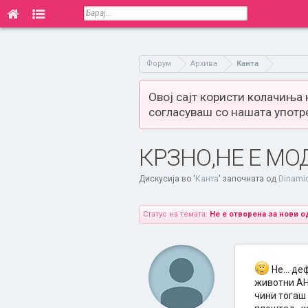
Форум
Архива
Канта
Овој сајт користи колачиња
согласуваш со нашата употр
КРЗНО,НЕ Е МОД
Дискусија во '
Канта
' започната од
Dinami
Статус на темата:
Не е отворена за нови о
Не... д
животни АН
чини тогаш 