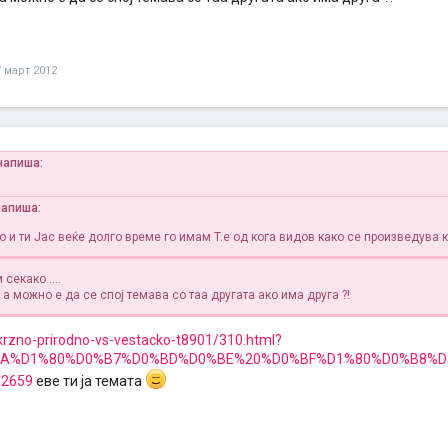
7 март 2012
напиша:
напиша:
о и ти
Jас веќе долго време го имам
T.е од кога видов како се произведува 
секако ....
... а можно е да се спој темава со таа другата ако има друга ?!
/krzno-prirodno-vs-vestacko-t8901/310.html?
0%BA%D1%80%D0%B7%D0%BD%D0%BE%20%D0%BF%D1%80%D0%B8%
2659
еве ти ја темата