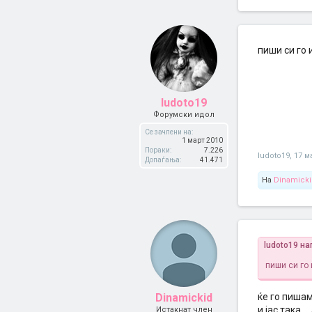
пиши си го 
ludoto19
Форумски идол
Се зачлени на:
1 март 2010
Пораки:
7.226
ludoto19
,
17 м
Допаѓања:
41.471
На
Dinamicki
ludoto19 на
пиши си го 
Dinamickid
ќе го пишам 
и јас така .
Истакнат член