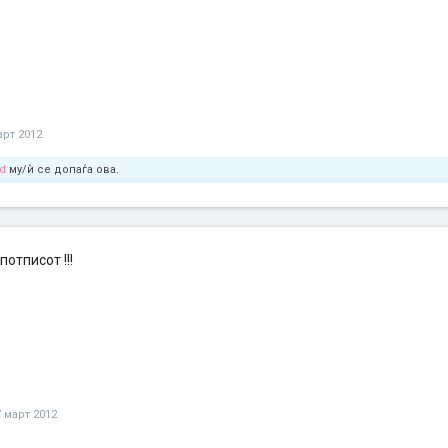
арт 2012
d
му/ѝ се допаѓа ова.
потписот !!!
7 март 2012