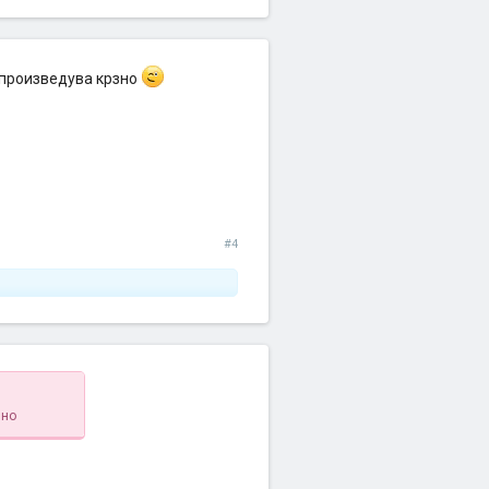
е произведува крзно
#4
зно