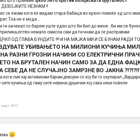
како што праевме
цело лето против полциската бруталност
.
 ДЕВОЈКИТЕ НЕЗНАМ !!
јас се ежам кога ќе видам стара бабица во крзно повеќе од што им
ат.Тоа не е мода ...
ум ги зачекал со барем уште еден што би бил до мене...би им се буне
 прилика,ептен немало смисла сам да почнам да се расправам.
ДРИЛ ОД ГЛАВА БУНДИТЕ !!!! И НА МАЈКА МИ И СЕ БУНАМ РАДИ ТОА
АВДУВАТЕ УБИВАЊЕТО НА МИЛИОНИ КУЧИЊА МИ
НА РАЗНИ ГРОЗНИ НАЧИНИ СО ЕЛЕКТРИЧНИ ПРАЧ
ТО НА БРУТАЛЕН НАЧИН САМО ЗА ДА ЕДНА ФАЦ
 СЕБЕ ДА НЕ СЛУЧАЈНО ЗАМРЗНЕ ВО ЈАКНА ?!?!?!!?!?!
 кога сме кај активизам барам девојки со кој би го окупирал „Вардар
сите кучиња од таму сите невини душички кој сака нека повели
7 март 2012
тема