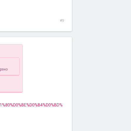
#5
крзно
D1%80%D0%BE%D0%B4%D0%BD%