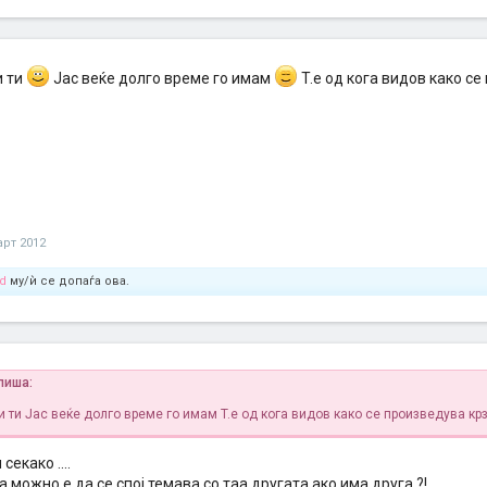
и ти
Jас веќе долго време го имам
T.е од кога видов како с
арт 2012
d
му/ѝ се допаѓа ова.
пиша:
и ти
Jас веќе долго време го имам
T.е од кога видов како се произведува кр
секако ....
.. а можно е да се спој темава со таа другата ако има друга ?!