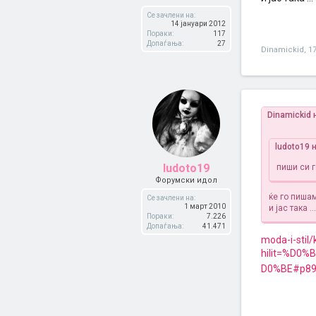
Се зачлени на:
14 јануари 2012
Пораки:
117
Допаѓања:
27
Dinamickid
,
1
Dinamickid 
ludoto19 
ludoto19
пиши си г
Форумски идол
ќе го пишам 
Се зачлени на:
1 март 2010
и јас така 
Пораки:
7.226
Допаѓања:
41.471
moda-i-stil
hilit=%D
D0%BE#p89