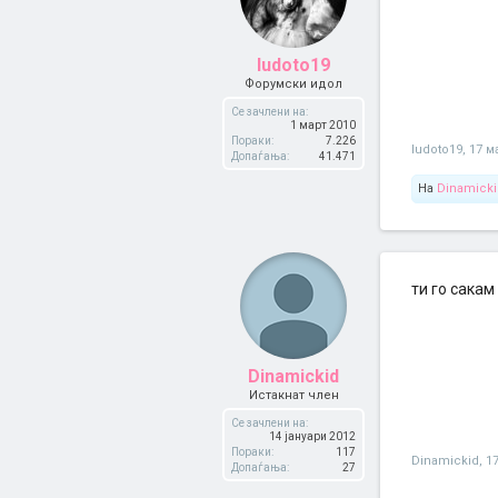
ludoto19
Форумски идол
Се зачлени на:
1 март 2010
Пораки:
7.226
ludoto19
,
17 м
Допаѓања:
41.471
На
Dinamicki
ти го сакам 
Dinamickid
Истакнат член
Се зачлени на:
14 јануари 2012
Пораки:
117
Dinamickid
,
1
Допаѓања:
27