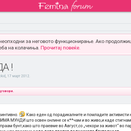
 неопходни за неговото функционирање. Ако продолжиш
еба на колачиња.
Прочитај повеќе.
А !
ckid
,
17 март 2012
.
дговори.
ефинтивно.
Како еден од порадикалните и помладите активисти 
ИМА МУНДИ што освен онлине се к**чам и во живо,и каде стигнам к
праам бунт,како што праевме во Август,со „чекори за живот“ во пар