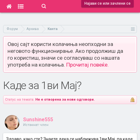
Најави се или зачлени се
Форум
Архива
Канта
Овој сајт користи колачиња неопходни за
неговото функционирање. Ако продолжиш да
го користиш, значи се согласуваш со нашата
употреба на колачиња.
Прочитај повеќе.
Каде за 1ви Мај?
Статус на темата:
Не е отворена за нови одговори.
Sunshine555
Истакнат член
Здраво, како сте? Знаете дека се наближува 1ви Мај, па каде