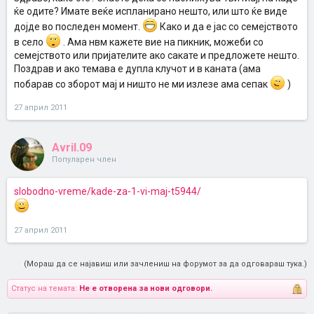
ќе одите? Имате веќе испланирано нешто, или што ќе виде
дојде во последен момент.
Како и да е јас со семејството
в село
. Ама нвм кажете вие на пикник, можеби со
семејството или пријателите ако сакате и предложете нешто.
Поздрав и ако темава е дупла клучот и в каната (ама
побарав со зборот мај и ништо не ми излезе ама сепак
)
27 април 2011
Avril.09
Популарен член
slobodno-vreme/kade-za-1-vi-maj-t5944/
27 април 2011
(Мораш да се најавиш или зачлениш на форумот за да одговараш тука.)
Статус на темата:
Не е отворена за нови одговори.