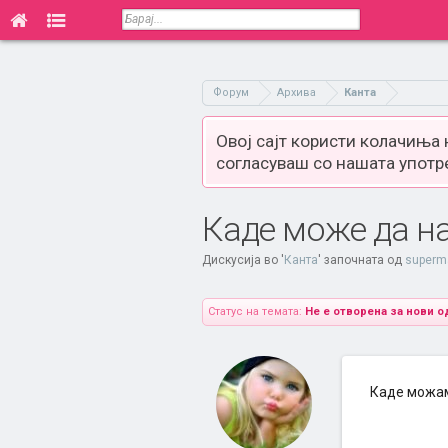
Форум
Архива
Канта
Овој сајт користи колачиња
согласуваш со нашата употр
Каде може да н
Дискусија во '
Канта
' започната од
superm
Статус на темата:
Не е отворена за нови о
Каде можам