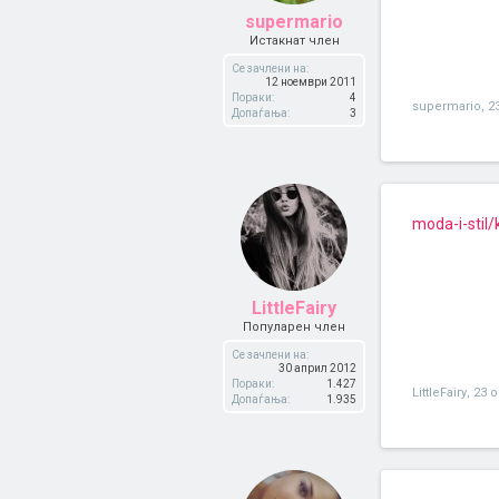
supermario
Истакнат член
Се зачлени на:
12 ноември 2011
Пораки:
4
supermario
,
2
Допаѓања:
3
moda-i-stil
LittleFairy
Популарен член
Се зачлени на:
30 април 2012
Пораки:
1.427
LittleFairy
,
23 
Допаѓања:
1.935