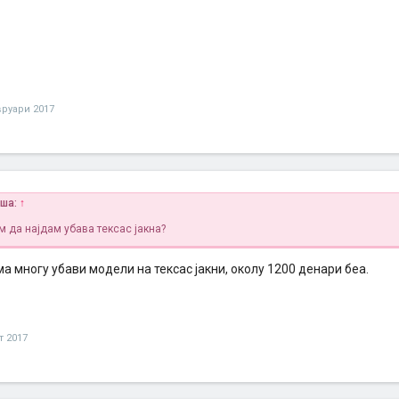
вруари 2017
иша:
↑
 да најдам убава тексас јакна?
а многу убави модели на тексас јакни, околу 1200 денари беа.
т 2017