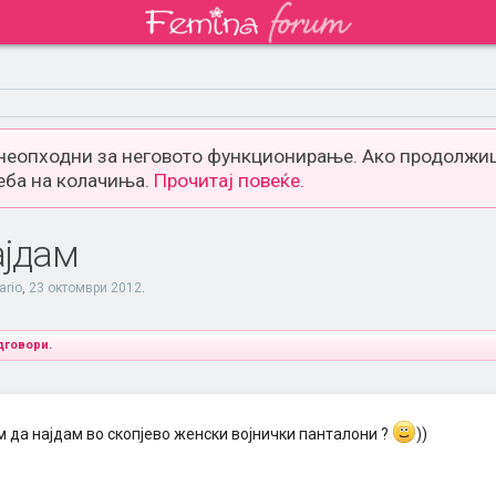
 неопходни за неговото функционирање. Ако продолжиш
еба на колачиња.
Прочитај повеќе.
ајдам
ario
,
23 октомври 2012
.
дговори.
 да најдам во скопјево женски војнички панталони ?
))