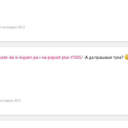
3 октомври 2012
/kade-da-si-kupam-pa-i-na-popust-plus-t1005/
-A да прашаше тука?
октомври 2012