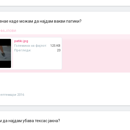
 знае каде можам да најдам вакви патики?
 ФАЈЛОВИ:
patiki.jpg
Големина на фајлот:
125 KB
Прегледи:
23
септември 2016
 да најдам убава тексас јакна?