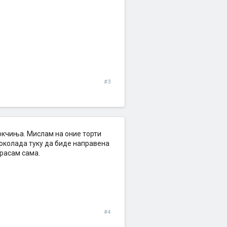
#3
окчиња. Мислам на оние торти
 чоколада туку да биде направена
красам сама.
#4