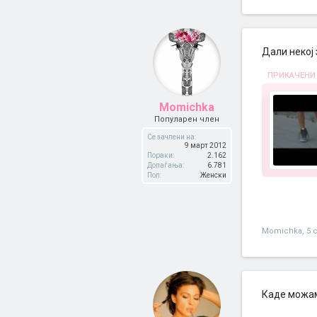
Дали некој
ПРИКАЧЕНИ
Momichka
Популарен член
Се зачлени на:
9 март 2012
Пораки:
2.162
Допаѓања:
6.781
Пол:
Женски
Momichka
,
5 
Каде можам