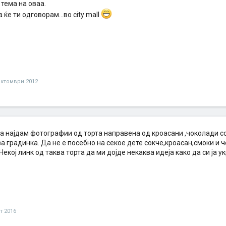
тема на оваа.
а ќе ти одговорам...во city mall
октомври 2012
да најдам фотографии од торта направена од кроасани ,чоколади с
за градинка. Да не е посебно на секое дете сокче,кроасан,смоки и
 Некој линк од таква торта да ми дојде некаква идеја како да си ја у
т 2016