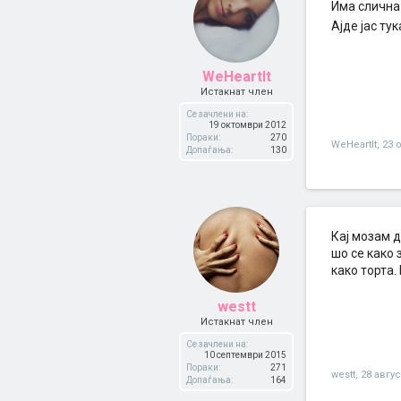
Има слична 
Ајде јас тук
WeHeartIt
Истакнат член
Се зачлени на:
19 октомври 2012
Пораки:
270
WeHeartIt
,
23 
Допаѓања:
130
Кај мозам 
шо се како 
како торта.
westt
Истакнат член
Се зачлени на:
10 септември 2015
Пораки:
271
westt
,
28 авгус
Допаѓања:
164