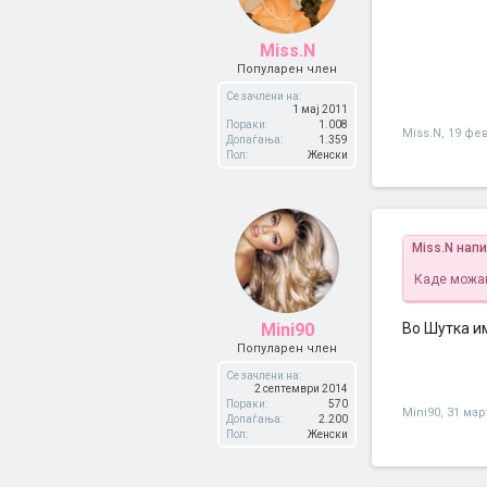
Miss.N
Популарен член
Се зачлени на:
1 мај 2011
Пораки:
1.008
Miss.N
,
19 фе
Допаѓања:
1.359
Пол:
Женски
Miss.N нап
Каде можам
Mini90
Во Шутка им
Популарен член
Се зачлени на:
2 септември 2014
Пораки:
570
Mini90
,
31 мар
Допаѓања:
2.200
Пол:
Женски