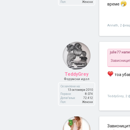
Пол:
Женски
време
Annath
,
2 фев
julie77 нап
Зависниците
TeddyGrey
тоа убав
Форумски идол
Се зачлени на:
13 октомври 2010
Пораки:
8.074
TeddyGrey
,
2 
Допаѓања:
72.412
Пол:
Женски
Зависниците