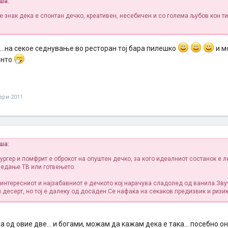
иша:
е знак дека е спонтан дечко, креативен, несебичен и со голема љубов кон т
т...на секое седнување во ресторан тој бара пилешко
и м
енто
ари 2011
иша:
ургер и помфрит е оброкот на опуштен дечко, за кого идеалниот состанок е 
гледање ТВ или готвењето.
интересниот и најзабавниот е дечкото кој нарачува сладолед од ванила.Зву
 десерт, но тој е далеку од досаден.Се нафаќа на секаков предизвик и ризик
 од овие две... и богами, можам да кажам дека е така... посебно 