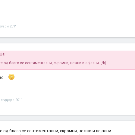
руари 2011
иша:
 од благо се сентиментални, скромни, нежни и лојални..[/b]
о....
февруари 2011
 од благо се сентиментални, скромни, нежни и лојални.