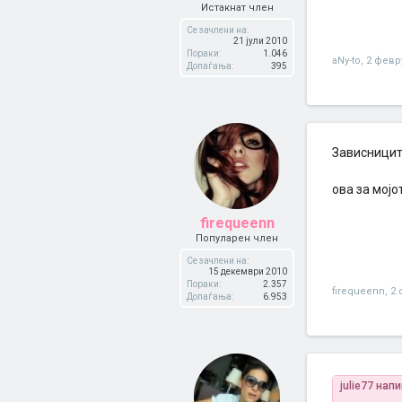
Истакнат член
Се зачлени на:
21 јули 2010
Пораки:
1.046
aNy-to
,
2 февр
Допаѓања:
395
Зависниците
oва за мој
firequeenn
Популарен член
Се зачлени на:
15 декември 2010
Пораки:
2.357
firequeenn
,
2 
Допаѓања:
6.953
julie77 нап