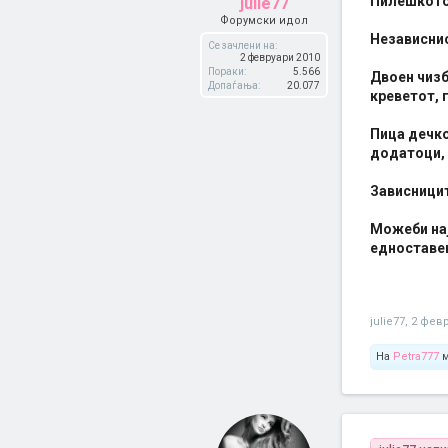
Пилешкото 
julie77
Форумски идол
Независнио
Се зачлени на:
2 февруари 2010
Пораки:
5.566
Двоен чизб
Допаѓања:
20.077
креветот, 
Пица дечко
додатоци,
Зависницит
Можеби нај
едноставен
julie77
,
2 февр
На
Petra777
м