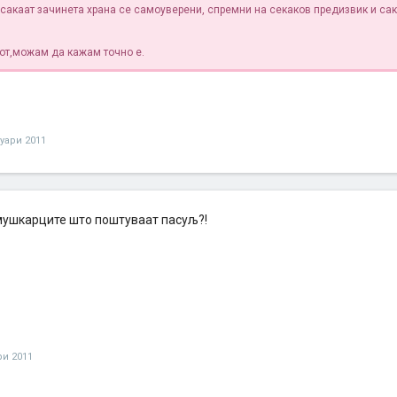
о сакаат зачинета храна се самоуверени, спремни на секаков предизвик и са
јот,можам да кажам точно е.
уари 2011
 мушкарците што поштуваат пасуљ?!
ри 2011