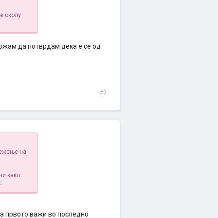
ие околу
ожам да потврдам дека е се од
#2
лежење на
чи како
.
она првото важи во последно