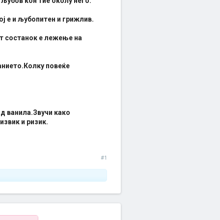
 љубов кон тие околу него.
ј е и љубопитен и грижлив.
от состанок е лежење на
анието.Колку повеќе
од ванила.Звучи како
извик и ризик.
#1