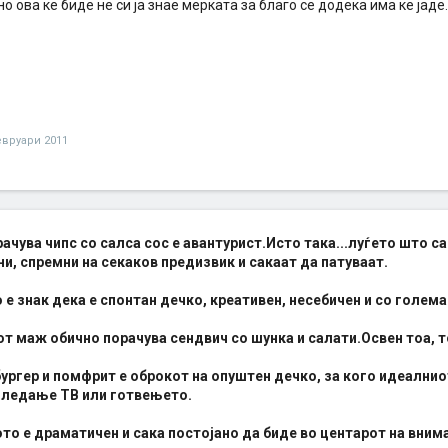
 ова ке биде не си ја знае мерката за благо се додека има ке јаде.
евруари 2011
рачува чипс со салса сос е авантурист.Исто така...луѓето што с
и, спремни на секаков предизвик и сакаат да патуваат.
е знак дека е спонтан дечко, креативен, несебичен и со голема
т маж обично порачува сендвич со шунка и салати.Освен тоа, то
ургер и помфрит е оброкот на опуштен дечко, за кого идеални
гледање ТВ или готвењето.
то е драматичен и сака постојано да биде во центарот на вним