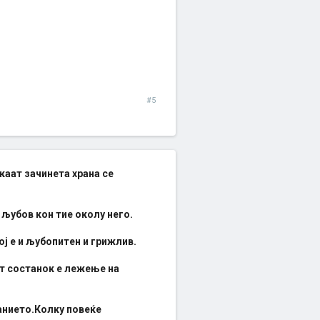
#5
акаат зачинета храна се
 љубов кон тие околу него.
ј е и љубопитен и грижлив.
от состанок е лежење на
анието.Колку повеќе