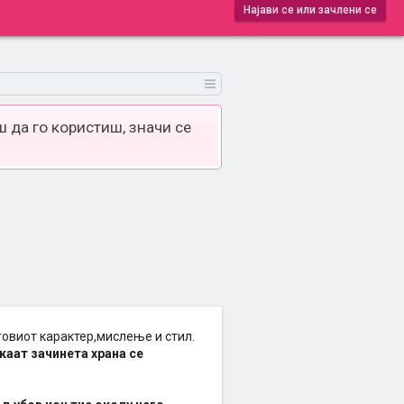
Најави се или зачлени се
 да го користиш, значи се
говиот карактер,мислење и стил.
акаат зачинета храна се