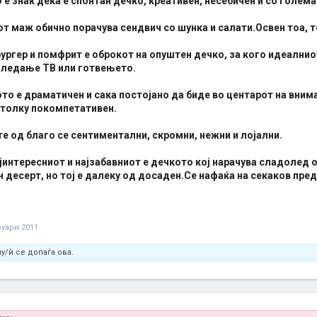
е знак дека е спонтан дечко, креативен, несебичен и со голема
т маж обично порачува сендвич со шунка и салати.Освен тоа, то
ургер и помфрит е оброкот на опуштен дечко, за кого идеални
гледање ТВ или готвењето.
то е драматичен и сака постојано да биде во центарот на вним
 толку покомпетативен.
е од благо се сентиментални, скромни, нежни и лојални.
интересниот и најзабавниот е дечкото кој нарачува сладолед 
 десерт, но тој е далеку од досаден.Се нафаќа на секаков пред
уари 2011
у/ѝ се допаѓа ова.