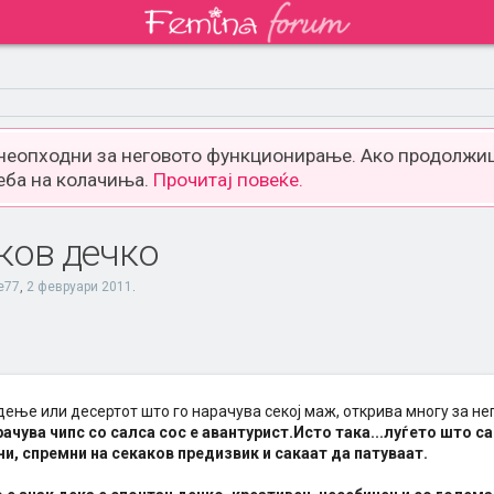
 неопходни за неговото функционирање. Ако продолжиш
еба на колачиња.
Прочитај повеќе.
ков дечко
ie77
,
2 февруари 2011
.
дење или десертот што го нарачува секој маж, открива многу за не
рачува чипс со салса сос е авантурист.Исто така...луѓето што с
и, спремни на секаков предизвик и сакаат да патуваат.