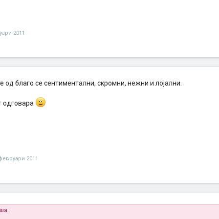
уари 2011
 од благо се сентиментални, скромни, нежни и лојални.
от одговара
февруари 2011
иша: