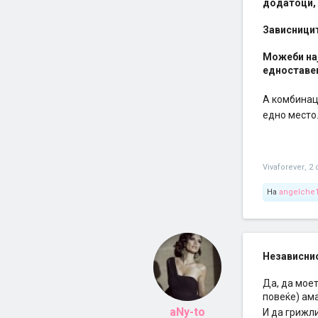
додатоци,
Зависницит
Можеби нај
едноставен
А комбинаци
едно место.
Vivaforever
,
2 
На
angelche
Независнио
Да, да моет
повеќе) ама
aNy-to
И да грижл