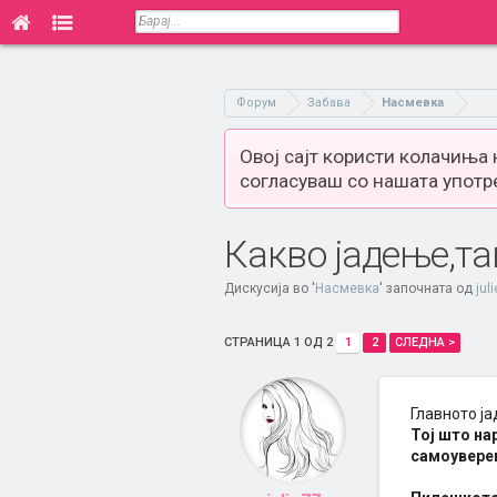
Форум
Забава
Насмевка
Овој сајт користи колачиња
согласуваш со нашата употр
Какво јадење,та
Дискусија во '
Насмевка
' започната од
jul
СТРАНИЦА 1 ОД 2
1
2
СЛЕДНА >
Главното ја
Тој што на
самоуверен