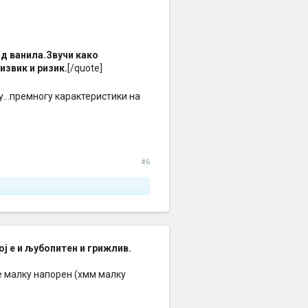
од ванила.Звучи како
извик и ризик.
[/quote]
у...премногу карактеристики на
#6
ј е и љубопитен и грижлив.
де малку напорен (хмм малку