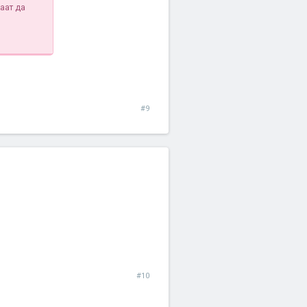
каат да
#9
#10