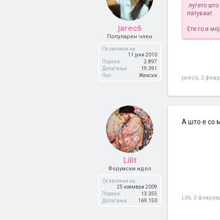
.луѓето шт
патуваат.
jarec6
Ете го и мо
Популарен член
Се зачлени на:
11 јуни 2010
Пораки:
2.897
Допаѓања:
19.391
Пол:
Женски
jarec6
,
2 февр
А што е со
Lilit
Форумски идол
Се зачлени на:
25 ноември 2009
Пораки:
13.355
Lilit
,
2 февруа
Допаѓања:
169.150