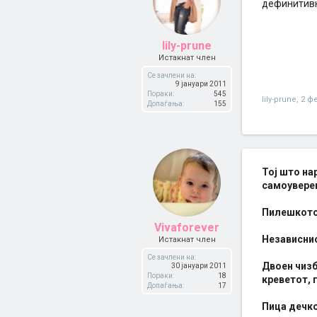
дефинитивно
lily-prune
Истакнат член
Се зачлени на:
9 јануари 2011
Пораки:
545
lily-prune
,
2 ф
Допаѓања:
155
Тој што на
самоуверен
Пилешкото 
Vivaforever
Независнио
Истакнат член
Се зачлени на:
Двоен чизб
30 јануари 2011
Пораки:
18
креветот, 
Допаѓања:
17
Пица дечко