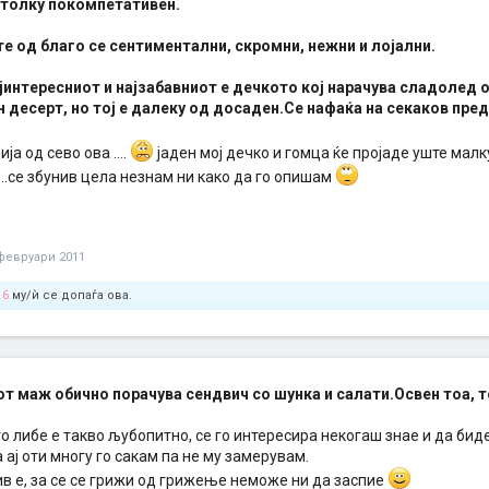
 толку покомпетативен.
е од благо се сентиментални, скромни, нежни и лојални.
интересниот и најзабавниот е дечкото кој нарачува сладолед 
 десерт, но тој е далеку од досаден.Се нафаќа на секаков пред
ја од сево ова ....
јаден мој дечко и гомца ќе пројаде уште малк
..се збунив цела незнам ни како да го опишам
февруари 2011
16
му/ѝ се допаѓа ова.
т маж обично порачува сендвич со шунка и салати.Освен тоа, то
о либе е такво љубопитно, се го интересира некогаш знае и да би
 ај оти многу го сакам па не му замерувам.
ив е, за се се грижи од грижење неможе ни да заспие