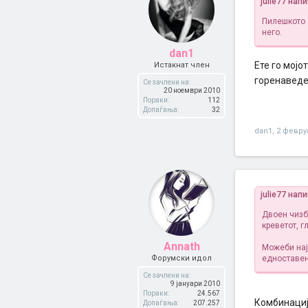
julie77 нап
Пилешкото 
него.
dan1
Ете го мојо
Истакнат член
горенавед
Се зачлени на:
20 ноември 2010
Пораки:
112
Допаѓања:
32
dan1
,
2 февру
julie77 нап
Двоен чизб
креветот, 
Annath
Можеби нај
Форумски идол
едноставен
Се зачлени на:
9 јануари 2010
Пораки:
24.567
Комбинација
Допаѓања:
207.257