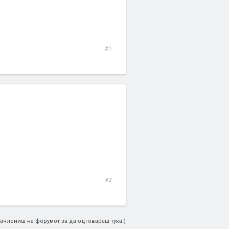
#1
#2
ачлениш на форумот за да одговараш тука.)