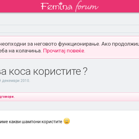
 неопходни за неговото функционирање. Ако продолжиш
еба на колачиња.
Прочитај повеќе.
а коса користите ?
9 декември 2010
.
дговори.
диме какви шампони користите