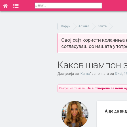
Форум
Архива
Канта
Овој сајт користи колачиња
согласуваш со нашата употр
Каков шампон з
Дискусија во '
Канта
' започната од
Siksi
,
1
Статус на темата:
Не е отворена за нови о
Ајде да ви