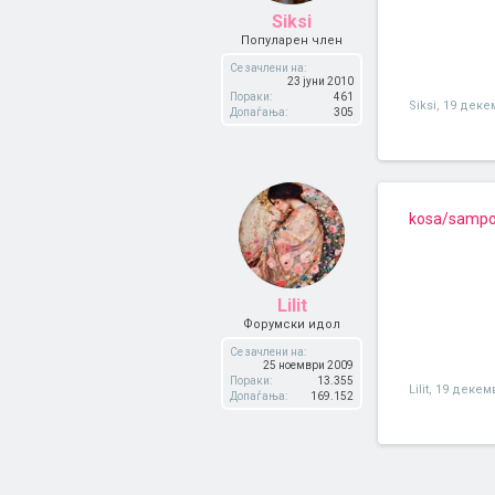
Siksi
Популарен член
Се зачлени на:
23 јуни 2010
Пораки:
461
Siksi
,
19 деке
Допаѓања:
305
kosa/sampon
Lilit
Форумски идол
Се зачлени на:
25 ноември 2009
Пораки:
13.355
Lilit
,
19 декем
Допаѓања:
169.152