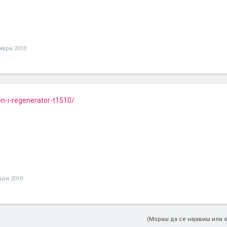
мври 2010
-i-regenerator-t1510/
ври 2010
(Мораш да се најавиш или з