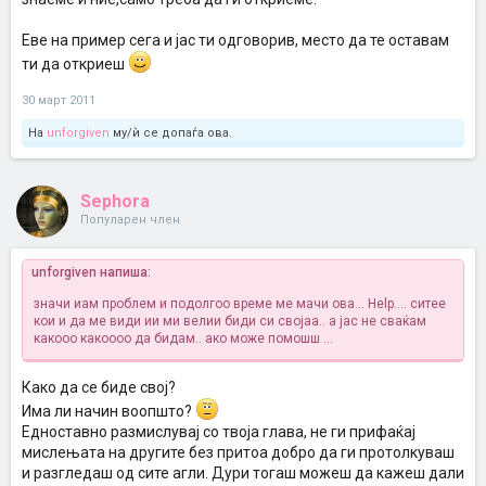
Еве на пример сега и јас ти одговорив, место да те оставам
ти да откриеш
30 март 2011
На
unforgiven
му/ѝ се допаѓа ова.
Sephora
Популарен член
unforgiven напиша:
значи иам проблем и подолгоо време ме мачи ова... Help.... ситее
кои и да ме види ии ми велии биди си својаа..
а јас не сваќам
какооо какоооо да бидам.. ако може помошш ...
Како да се биде свој?
Има ли начин воопшто?
Едноставно размислувај со твоја глава, не ги прифаќај
мислењата на другите без притоа добро да ги протолкуваш
и разгледаш од сите агли. Дури тогаш можеш да кажеш дали