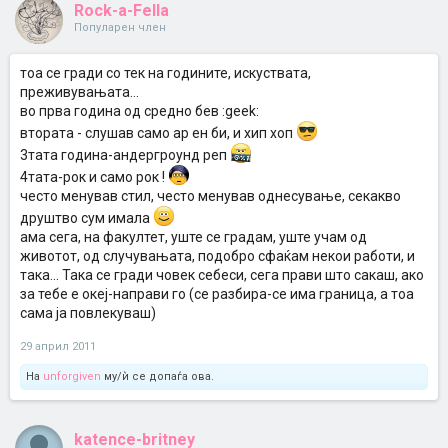
Rock-a-Fella
Популарен член
тоа се гради со тек на годините, искуствата,
преживувањата...
во прва година од средно бев :geek:
втората - слушав само ар ен би, и хип хоп
3тата година-андергроунд реп
4тата-рок и само рок !
често менував стил, често менував однесување, секакво
друштво сум имала
ама сега, на факултет, уште се градам, уште учам од
животот, од случувањата, подобро сфаќам некои работи, и
така... Така се гради човек себеси, сега прави што сакаш, ако
за тебе е океј-направи го (се разбира-се има граница, а тоа
сама ја повлекуваш)
29 април 2011
На
unforgiven
му/ѝ се допаѓа ова.
katence-britney