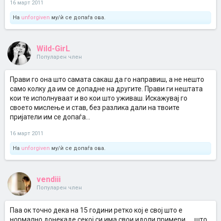
16 март 2011
На
unforgiven
му/ѝ се допаѓа ова.
Wild-GirL
Популарен член
Прави го она што самата сакаш да го направиш, а не нешто
само колку да им се допадне на другите. Прави ги нештата
кои те исполнуваат и во кои што уживаш. Искажувај го
своето мислење и став, без разлика дали на твоите
пријатели им се допаѓа...
16 март 2011
На
unforgiven
му/ѝ се допаѓа ова.
vendiii
Популарен член
Паа ок точно дека на 15 години ретко кој е свој што е
нормално донекаде секој си има свои идоли примери .... што