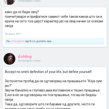
Популарен член
како да се биде свој?
поичитувајсе и прифатисе самиот себе таков каков што си и
круна на сето тоа цврст карактер јас на овај начин се осеќам
своја
30 март 2011
На
unforgiven
му/ѝ се допаѓа ова.
Ashling
Популарен член
Accept no one’s definition of your life, but define yourself.
За почеток пробај да си одговориш на прашањето "Која сум
јас?"
Звучи банално и глупаво,ама воглавном е тешко прашање.
Е,кога ќе си одговориш на тоа прашање, тогаш ќе бидеш
своја.
Така да, одговорите што ги бараме од другите, често ги
знаеме и ние,само треба да ги откриеме.