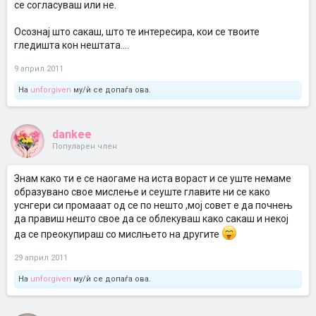
се согласуваш или не.
Осознај што сакаш, што те интересира, кои се твоите
гледишта кон нештата....
9 април 2011
На
unforgiven
му/ѝ се допаѓа ова.
dankee
Популарен член
Знам како ти е се наогаме на иста вораст и се уште немаме
образувано свое мислење и сеуште главите ни се како
уснгери си промааат од се по нешто ,мој совет е да почнењ
да правиш нешто свое да се облекуваш како сакаш и некој
да се преокупираш со мислњето на другите
29 април 2011
На
unforgiven
му/ѝ се допаѓа ова.