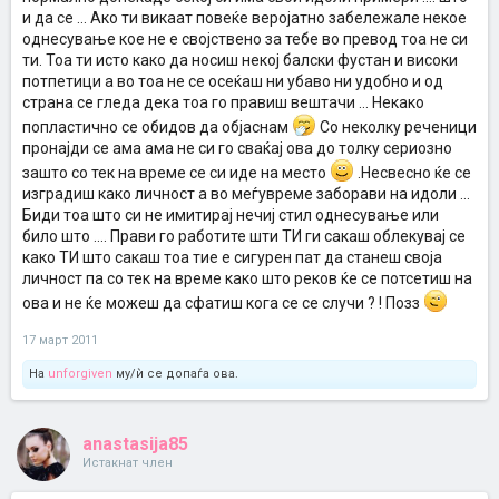
и да се ... Ако ти викаат повеќе веројатно забележале некое
однесување кое не е својствено за тебе во превод тоа не си
ти. Тоа ти исто како да носиш некој балски фустан и високи
потпетици а во тоа не се осеќаш ни убаво ни удобно и од
страна се гледа дека тоа го правиш вештачи ... Некако
попластично се обидов да објаснам
Со неколку реченици
пронајди се ама ама не си го сваќај ова до толку сериозно
зашто со тек на време се си иде на место
.Несвесно ќе се
изградиш како личност а во меѓувреме заборави на идоли ...
Биди тоа што си не имитирај нечиј стил однесување или
било што .... Прави го работите шти ТИ ги сакаш облекувај се
како ТИ што сакаш тоа тие е сигурен пат да станеш своја
личност па со тек на време како што реков ќе се потсетиш на
ова и не ќе можеш да сфатиш кога се се случи ? ! Позз
17 март 2011
На
unforgiven
му/ѝ се допаѓа ова.
anastasija85
Истакнат член