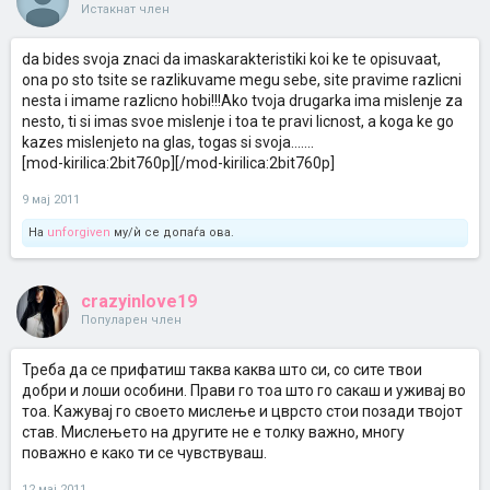
Истакнат член
da bides svoja znaci da imaskarakteristiki koi ke te opisuvaat,
ona po sto tsite se razlikuvame megu sebe, site pravime razlicni
nesta i imame razlicno hobi!!!Ako tvoja drugarka ima mislenje za
nesto, ti si imas svoe mislenje i toa te pravi licnost, a koga ke go
kazes mislenjeto na glas, togas si svoja.......
[mod-kirilica:2bit760p][/mod-kirilica:2bit760p]
9 мај 2011
На
unforgiven
му/ѝ се допаѓа ова.
crazyinlove19
Популарен член
Треба да се прифатиш таква каква што си, со сите твои
добри и лоши особини. Прави го тоа што го сакаш и уживај во
тоа. Кажувај го своето мислење и цврсто стои позади твојот
став. Мислењето на другите не е толку важно, многу
поважно е како ти се чувствуваш.
12 мај 2011