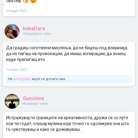
сватиф
15 март 2011
babaDara
Популарен член
Да градиш сопствени мислења, да не бидеш под влијанија,
да не паѓаш на провокации, да имаш аспирации, да знаеш
каде припаѓаш итн.
15 март 2011
На
unforgiven
му/ѝ се допаѓа ова.
Gunshine
Истакнат член
Истражувај ги границите на креативноста, дружи се со луѓе
кои ти годат, слушај музика која точно го одсликува она што
го чувствуваш и како се доживуваш...