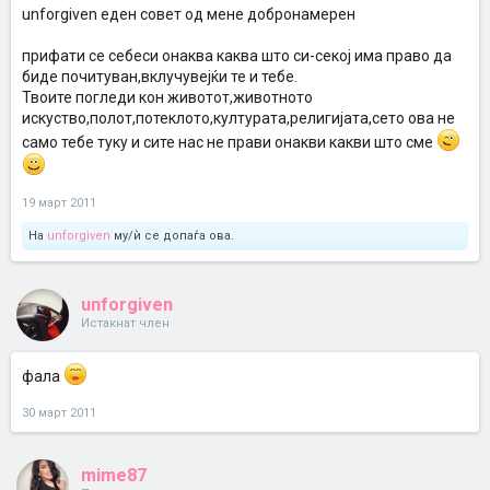
unforgiven еден совет од мене добронамерен
прифати се себеси онаква каква што си-секој има право да
биде почитуван,вклучувејќи те и тебе.
Твоите погледи кон животот,животното
искуство,полот,потеклото,културата,религијата,сето ова не
само тебе туку и сите нас не прави онакви какви што сме
19 март 2011
На
unforgiven
му/ѝ се допаѓа ова.
unforgiven
Истакнат член
фала
30 март 2011
mime87