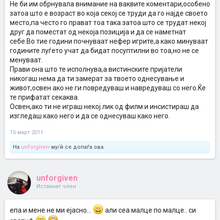
Не би им обрнувала внимание на ваквите коментари,особено
затоа што е возраст во која секој се труди да го најде своето
место,па често го прават тоа така затоа што се трудат некој
друг да поместат од некоја позиција и да се наметнат
себе.Во тие години почнуваат нефер игрите,а како минуваат
годините луѓето учат да бидат посуптилни во тоа,но не се
менуваат.
Прави она што те исполнува,а вистинските пријатели
никогаш нема да ти замерат за твоето однесување и
живот,освен ако не ги повредуваш и навредуваш со него.Ќе
те прифатат секаква.
Освен,ако ти не играш некој лик од филм и инсистираш да
изгледаш како него и да се однесуваш како него.
15 март 2011
На
unforgiven
му/ѝ се допаѓа ова.
unforgiven
Истакнат член
епа и мене не ми ејасно...
али сеа малце по малце.. си