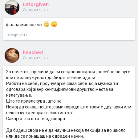
unforgiven
Истакнат член
фалаа милооо мн
15 март 2011
beached
Истакнат член
За почеток , прекини да си создаваш идоли , посебно во луѓе
кои не заслужуваат да бидат нечиви идоли.
Работи на себе , проучувај се сама себе..која музика ти
одговара,кој жанр книги,филмови,друштво,места за
излегување.
Што те привлекува , што не.
Немој да сакаш нешто ,само поради што твоите другарки или
некоја кул девојка го сака истото.
Сакај го тоа што ти одговара.
Да бидеш своја не е да научиш некоја лекција за во школо
или да се понашаш на одреден начин.