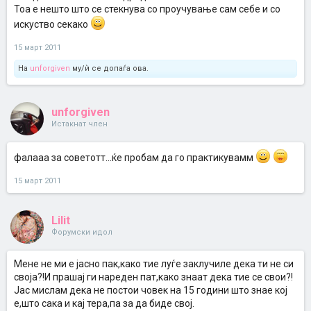
Тоа е нешто што се стекнува со проучување сам себе и со
искуство секако
15 март 2011
На
unforgiven
му/ѝ се допаѓа ова.
unforgiven
Истакнат член
фалааа за советотт...ќе пробам да го практикувамм
15 март 2011
Lilit
Форумски идол
Мене не ми е јасно пак,како тие луѓе заклучиле дека ти не си
своја?!И прашај ги нареден пат,како знаат дека тие се свои?!
Јас мислам дека не постои човек на 15 години што знае кој
е,што сака и кај тера,па за да биде свој.