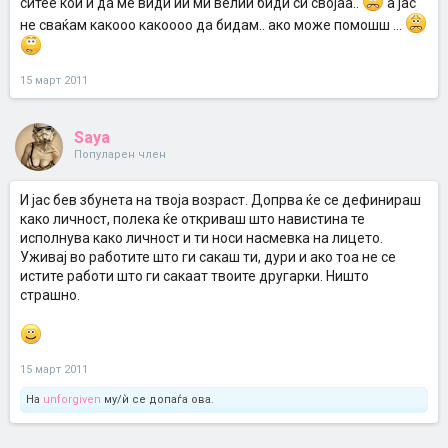
ситее кои и да ме види ии ми велии биди си својаа..
а јас
не сваќам какооо какоооо да бидам.. ако може помошш ...
15 март 2011
Saya
Популарен член
И јас бев збунета на твоја возраст. Допрва ќе се дефинираш
како личност, полека ќе откриваш што навистина те
исполнува како личност и ти носи насмевка на лицето.
Уживај во работите што ги сакаш ти, дури и ако тоа не се
истите работи што ги сакаат твоите другарки. Ништо
страшно.
15 март 2011
На
unforgiven
му/ѝ се допаѓа ова.