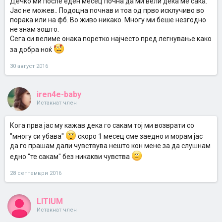
Дечко ми после еден месец почна да ми вели дека ме сака.
Јас не можев.. Подоцна почнав и тоа од прво исклучиво во
порака или на фб. Во живо никако. Многу ми беше незгодно
не знам зошто.
Сега си велиме онака поретко најчесто пред легнување како
за добра ноќ
30 август 2016
iren4e-baby
Истакнат член
Кога прва јас му кажав дека го сакам тој ми возврати со
"многу си убава"
скоро 1 месец сме заедно и морам јас
да го прашам дали чувствува нешто кон мене за да слушнам
едно "те сакам" без никакви чувства
28 септември 2016
LITIUM
Истакнат член