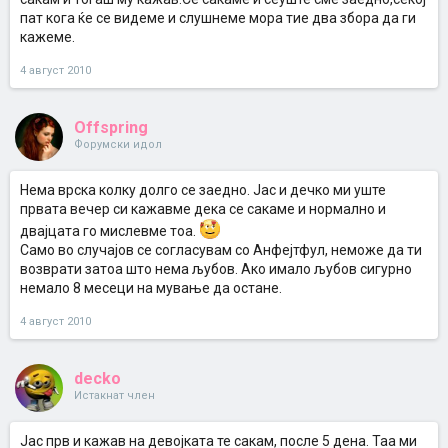
пат кога ќе се видеме и слушнеме мора тие два збора да ги
кажеме.
4 август 2010
Offspring
Форумски идол
Нема врска колку долго се заедно. Јас и дечко ми уште
првата вечер си кажавме дека се сакаме и нормално и
двајцата го мислевме тоа.
Само во случајов се согласувам со Анфејтфул, неможе да ти
возврати затоа што нема љубов. Ако имало љубов сигурно
немало 8 месеци на мување да остане.
4 август 2010
decko
Истакнат член
Јас прв и кажав на девојката те сакам, после 5 дена. Таа ми