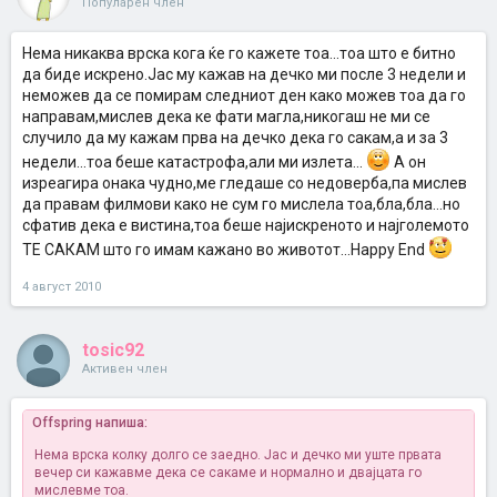
Популарен член
Нема никаква врска кога ќе го кажете тоа...тоа што е битно
да биде искрено.Јас му кажав на дечко ми после 3 недели и
неможев да се помирам следниот ден како можев тоа да го
направам,мислев дека ке фати магла,никогаш не ми се
случило да му кажам прва на дечко дека го сакам,а и за 3
недели...тоа беше катастрофа,али ми излета...
А он
изреагира онака чудно,ме гледаше со недоверба,па мислев
да правам филмови како не сум го мислела тоа,бла,бла...но
сфатив дека е вистина,тоа беше најискреното и најголемото
ТЕ САКАМ што го имам кажано во животот...Happy End
4 август 2010
tosic92
Активен член
Offspring напиша:
Нема врска колку долго се заедно. Јас и дечко ми уште првата
вечер си кажавме дека се сакаме и нормално и двајцата го
мислевме тоа.