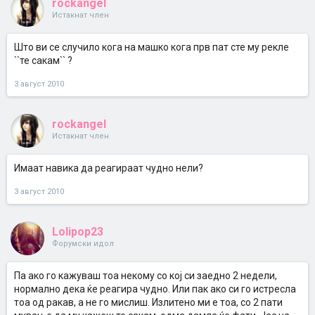
rockangel
Истакнат член
Што ви се случило кога на машко кога прв пат сте му рекле
``те сакам`` ?
3 август 2010
rockangel
Истакнат член
Имаат навика да реагираат чудно нели?
3 август 2010
Lolipop23
Форумски идол
Па ако го кажуваш тоа некому со кој си заедно 2 недели,
нормално дека ќе реагира чудно. Или пак ако си го истресла
тоа од ракав, а не го мислиш. Излитено ми е тоа, со 2 пати