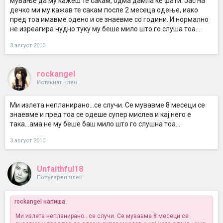
мување да му кажеш те сакам, одма дамла ќе фати. Јас на
дечко ми му кажав те сакам после 2 месеца одење, иако
пред тоа имавме одено и се знаевме со години. И нормално
не изреагира чудно туку му беше мило што го слуша тоа...
3 август 2010
rockangel
Истакнат член
Ми излета непланирано...се случи. Се мувавме 8 месеци се
знаевме и пред тоа се одеше супер мислев и кај него е
така...ама не му беше баш мило што го слушна тоа...
3 август 2010
Unfaithful18
Популарен член
rockangel напиша:
Ми излета непланирано...се случи. Се мувавме 8 месеци се