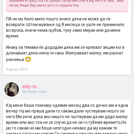
знаевме и пред тоа се одеше супер мислев и кај него е така...ама
не му беше баш мило што го слушна тоа...
ПА не му било мило пошто знаел дека не може да ти
возврати. Штом мување од 8 месеца се уште не преминало
во врска, значи нема љубов, туку само мерак или да мине
време.
Инаку за темава ќе додадам дека им се креваат акции кога
дознаваат дека некој ги сака. Изиграваат малку, им раснат
рокчиња
4 август 2010
aNy-to
Истакнат член
Кај мене беше поинаку одевме месец два со дечко ми и една
вечер тој ме праша дали го сакам,дали чуствувам нешто за
него.Ми рече дека ако ништо не чуствувам да ми даде малку
време или ако тоа не се случи да не си го губеме времето,Но
јас го сакав но ми беше незгодно некако да му кажам те
сакам и тогаш му кажав.Се сакаме и сеуште сме заедно,секој