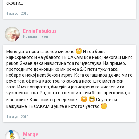
дознаваат дека некој ги сака. Изиграваат малку, им раснат
скрати...
рокчиња
4 август 2010
EnnieFabulous
Истакнат член
Мене уште првата вечер ми рече
И тоа беше
најискреното и најубавото ТЕ САКАМ кое некој некогаш ми го
рекол. Знаев дека навистина тоа го чувствува. На пример,
претходните дечковци ќе ми речеа 2-3 пати туку-така,
небаре е некој неизбежен израз. Кога сегашниов дечко ми го
рече тоа, сфатив како тоа го кажува некој што вистински
сака. И му возвратив, бидејќи и јас искрено го мислев и го
чувствував тоа. Радоста во неговите очи беше преголема, а
и во моите. Како само треперевме...
Сеуште си
кажуваме ТЕ САКАМ и уште е истото чувство
4 август 2010
Marge