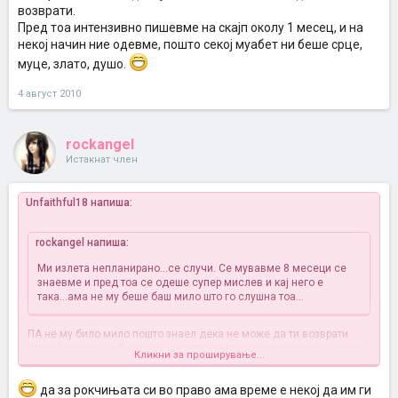
возврати.
Пред тоа интензивно пишевме на скајп околу 1 месец, и на
некој начин ние одевме, пошто секој муабет ни беше срце,
муце, злато, душо.
4 август 2010
rockangel
Истакнат член
Unfaithful18 напиша:
rockangel напиша:
Ми излета непланирано...се случи. Се мувавме 8 месеци се
знаевме и пред тоа се одеше супер мислев и кај него е
така...ама не му беше баш мило што го слушна тоа...
ПА не му било мило пошто знаел дека не може да ти возврати.
Штом мување од 8 месеца се уште не преминало во врска, значи
Кликни за проширување...
нема љубов, туку само мерак или да мине време.
да за рокчињата си во право ама време е некој да им ги
Инаку за темава ќе додадам дека им се креваат акции кога