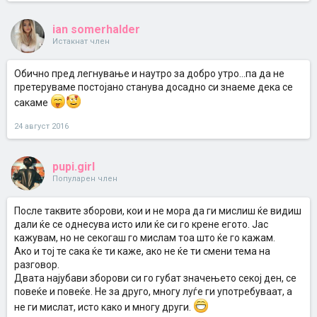
ian somerhalder
Истакнат член
Обично пред легнување и наутро за добро утро...па да не
претеруваме постојано станува досадно си знаеме дека се
сакаме
24 август 2016
pupi.girl
Популарен член
После таквите зборови, кои и не мора да ги мислиш ќе видиш
дали ќе се однесува исто или ќе си го крене егото. Јас
кажувам, но не секогаш го мислам тоа што ќе го кажам.
Ако и тој те сака ќе ти каже, ако не ќе ти смени тема на
разговор.
Двата најубави зборови си го губат значењето секој ден, се
повеќе и повеќе. Не за друго, многу луѓе ги употребуваат, а
не ги мислат, исто како и многу други.