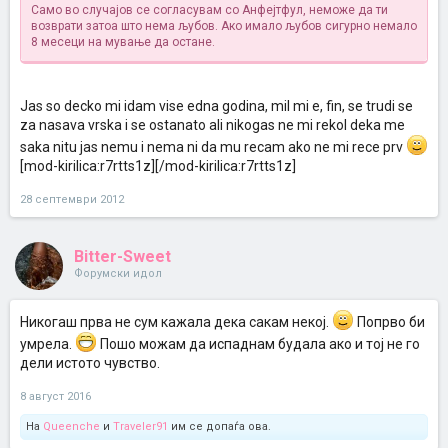
Само во случајов се согласувам со Анфејтфул, неможе да ти
возврати затоа што нема љубов. Ако имало љубов сигурно немало
8 месеци на мување да остане.
Jas so decko mi idam vise edna godina, mil mi e, fin, se trudi se
za nasava vrska i se ostanato ali nikogas ne mi rekol deka me
saka nitu jas nemu i nema ni da mu recam ako ne mi rece prv
[mod-kirilica:r7rtts1z][/mod-kirilica:r7rtts1z]
28 септември 2012
Bitter-Sweet
Форумски идол
Никогаш прва не сум кажала дека сакам некој.
Попрво би
умрела.
Пошо можам да испаднам будала ако и тој не го
дели истото чувство.
8 август 2016
На
Queenche
и
Traveler91
им се допаѓа ова.