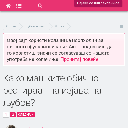
Најави се или зачлени се
Форум
Љубов и секс
Врски
Овој сајт користи колачиња неопходни за
неговото функционирање. Ако продолжиш да
го користиш, значи се согласуваш со нашата
употреба на колачиња.
Прочитај повеќе.
Како машките обично
реагираат на изјава на
љубов?
1
2
СЛЕДНА >