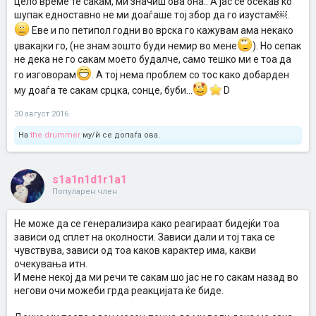
цело време те сакам, ми значиш ова она.. А јас се осеќав ко
шупак едноставно не ми доаѓаше тој збор да го изустам￼.
Еве и по петипол годни во врска го кажувам ама некако
џвакајки го, (не знам зошто буди немир во мене
). Но сепак
не дека не го сакам моето будалче, само тешко ми е тоа да
го изговорам
. А тој нема проблем со тос како добарден
му доаѓа те сакам срцка, сонце, буби...
D
30 август 2016
На
the drummer
му/ѝ се допаѓа ова.
s1a1n1d1r1a1
Популарен член
Не може да се генерализира како реагираат бидејќи тоа
зависи од сплет на околности. Зависи дали и тој така се
чувствува, зависи од тоа каков карактер има, какви
очекувања итн.
И мене некој да ми речи те сакам шо јас не го сакам назад во
негови очи можеби грда реакцијата ќе биде.