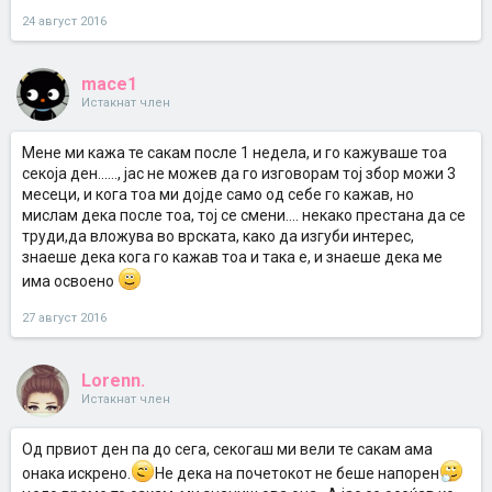
24 август 2016
mace1
Истакнат член
Мене ми кажа те сакам после 1 недела, и го кажуваше тоа
секоја ден......, јас не можев да го изговорам тој збор можи 3
месеци, и кога тоа ми дојде само од себе го кажав, но
мислам дека после тоа, тој се смени.... некако престана да се
труди,да вложува во врската, како да изгуби интерес,
знаеше дека кога го кажав тоа и така е, и знаеше дека ме
има освоено
27 август 2016
Lorenn.
Истакнат член
Од првиот ден па до сега, секогаш ми вели те сакам ама
онака искрено.
Не дека на почетокот не беше напорен