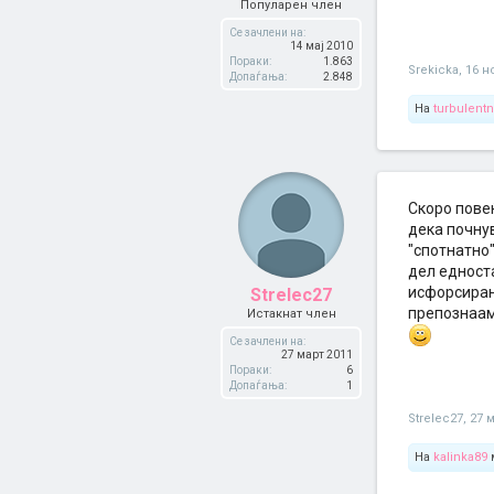
Популарен член
Се зачлени на:
14 мај 2010
Пораки:
1.863
Srekicka
,
16 н
Допаѓања:
2.848
На
turbulent
Скоро пове
дека почнув
"спотнатно"
дел едноста
исфорсиран
Strelec27
препознаам 
Истакнат член
Се зачлени на:
27 март 2011
Пораки:
6
Допаѓања:
1
Strelec27
,
27 
На
kalinka89
м