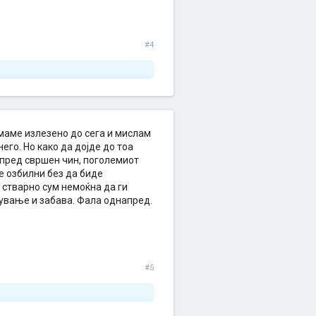
#4
имаме излезено до сега и мислам
его. Но како да дојде до тоа
е пред свршен чин, поголемиот
е озбилни без да биде
 стварно сум немоќна да ги
мување и забава. Фала однапред.
#5