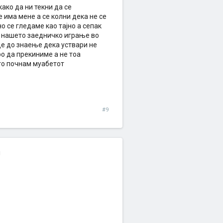
како да ни текни да се
 има мене а се колни дека не се
о се гледаме као тајно а сепак
и нашето заедничко играње во
де до знаење дека уствари не
о да прекиниме а не тоа
 го почнам муабетот
#9
!