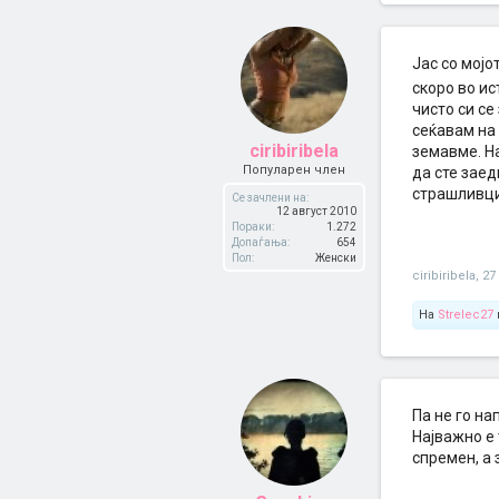
Јас со мојо
скоро во и
чисто си се
сеќавам на 
ciribiribela
земавме. На
Популарен член
да сте заед
страшливци,
Се зачлени на:
12 август 2010
Пораки:
1.272
Допаѓања:
654
Пол:
Женски
ciribiribela
,
27
На
Strelec27
Па не го на
Најважно е 
спремен, а 