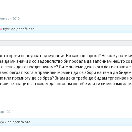
оември 2010
no
му/ѝ се допаѓа ова.
ќето врски почнуваат од мување. Но како до врска? Неколку пати 
а да ми значи и со задоволство би пробала да започнам нешто со н
 а сепак да го предизвикаме? Сите знаеме дека кога ќе ги ставим
вно бегаат. Кога е правилен момент да се збори на тема да бидем
о или премногу да се брза? Знам дека треба да бидам трпелива но
кои се знаците за сакам да останам со тебе или ти си ми само за 
март 2011
у/ѝ се допаѓа ова.