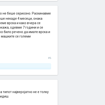
то не беше сериозно. Раскинавме
еше некаде 4 месеци, онака
еме врска и како вчера се
окажа, одевме 7 години и се
ко било речено да имате врска и
е, машките се големи
#6
 а типот најверојатно не е толку
видиш.