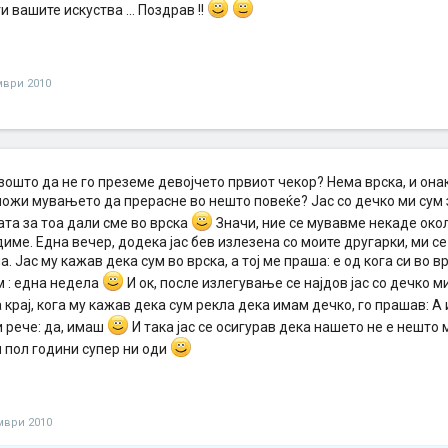
и вашите искуства ... Поздрав !!
мври 2010
зошто да не го преземе девојчето првиот чекор? Нема врска, и онак
ожи мувањето да прерасне во нешто повеќе? Јас со дечко ми сум за
та за тоа дали сме во врска
Значи, ние се мувавме некаде око
диме. Една вечер, додека јас бев излезена со моите другарки, ми с
. Јас му кажав дека сум во врска, а тој ме праша: е од кога си во 
м : една недела
И ок, после излегување се најдов јас со дечко м
а крај, кога му кажав дека сум рекла дека имам дечко, го прашав: 
и рече: да, имаш
И така јас се осигурав дека нашето не е нешто 
и пол години супер ни оди
мври 2010