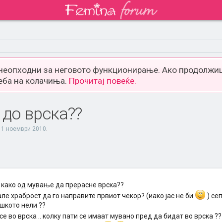
 неопходни за неговото функционирање. Ако продолжиш
еба на колачиња.
Прочитај повеќе.
 до врска??
,
1 ноември 2010
.
 како од мување да прерасне врска??
ле храброст да го направите првиот чекор? (иако јас не би
) се
шкото нели ??
 се во врска .. колку пати се имаат мувано пред да бидат во врска ?