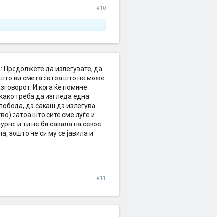
#10
а: Продолжете да излегувате, да
а што ви смета затоа што не може
азговорот. И кога ќе помине
 како треба да изгледа една
лобода, да сакаш да излегува
тво) затоа што сите сме луѓе и
гурно и ти не би сакала на секое
а, зошто не си му се јавила и
#11