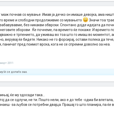
т маж почнав со мување. Имав ја дечко он имаше девојка, ама ниш
сто време и слободни продолживме со мувањето
Значи тоа тра
 забавувавме, без никакви обврски. Спонтано дојде идејата да почн
неговите зборови : Ќе почнеме, па времето ќе покаже. И времето п
јважно е трпението, да уживаш во тоа што го имаш во моментот, а
но, верувај ќе бидете. Никако не го форсирај, остави полека да теч
 паничат пред поимот врска, кога не се спремни доволно за неа.
 март 2011
му/ѝ се допаѓа ова.
пињај, ќе му здосади така...
тој да се одлучи, не ти. Пошто нели, ако е до тебе -одма би влетала,
знаеш -за љубов се потребни двајца. Прашај го што планира, па ќе 