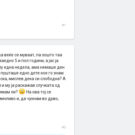
#1
а веќе се муваат, па зошто таа
едно 5 и пол години, а јас ја
лу една недела, ама немаше ден
е пушташе едно дете кое го знам
врска, мислев дека си слободна? А
и и му ја раскажав случката од
А имам ли?
На ова тој се
минливо и, да чукнам во дрво,
#2