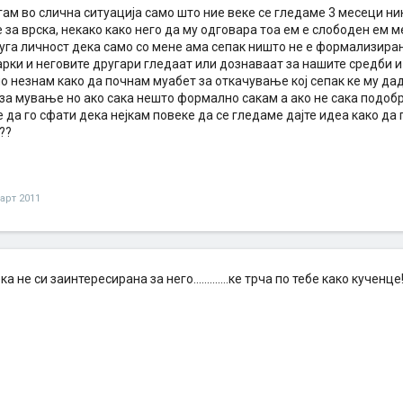
огам во слична ситуација само што ние веке се гледаме 3 месеци ни
за врска, некако како него да му одговара тоа ем е слободен ем ме
уга личност дека само со мене ама сепак ништо не е формализиран
арки и неговите другари гледаат или дознаваат за нашите средби 
о незнам како да почнам муабет за откачување кој сепак ке му да
 за мување но ако сака нешто формално сакам а ако не сака подобр
да го сфати дека нејкам повеке да се гледаме дајте идеа како да
??
арт 2011
а не си заинтересирана за него.............ке трча по тебе како кученце