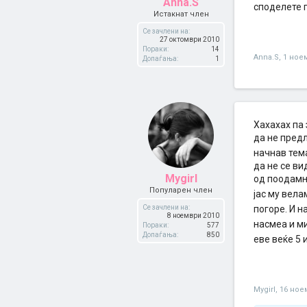
Anna.S
споделете г
Истакнат член
Се зачлени на:
27 октомври 2010
Пораки:
14
Anna.S
,
1 ное
Допаѓања:
1
Хахахах па 
да не предл
начнав тема
да не се ви
Mygirl
од поодамна
Популарен член
јас му вела
Се зачлени на:
погоре. И н
8 ноември 2010
насмеа и м
Пораки:
577
Допаѓања:
850
еве веќе 5 
Mygirl
,
16 ное