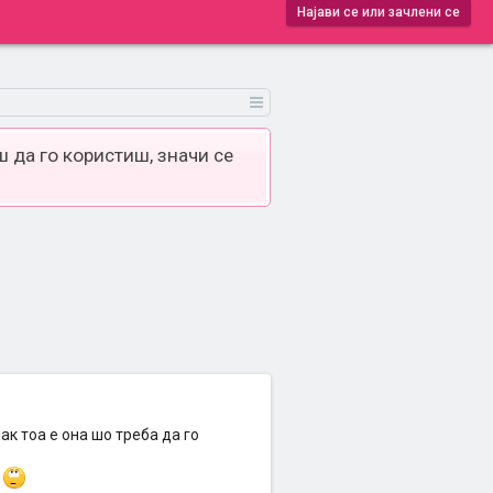
Најави се или зачлени се
 да го користиш, значи се
пак тоа е она шо треба да го
?