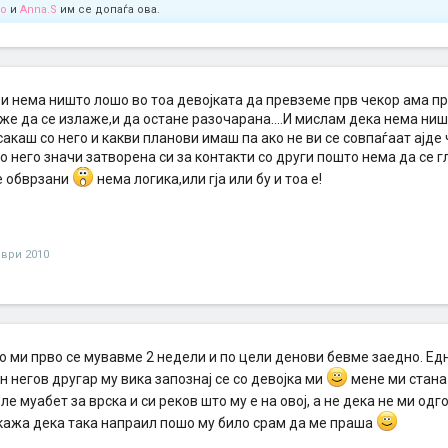
no
и
Anna.S
им се допаѓа ова.
 и нема ништо лошо во тоа девојката да превземе прв чекор ама п
е да се излаже,и да остане разочарана....И мислам дека нема ниш
акаш со него и какви планови имаш па ако не ви се совпаѓаат ајд
о него значи затворена си за контакти со други пошто нема да се гл
те обврзани
нема логика,или гја или бу и тоа е!
ври 2010
ко ми прво се мувавме 2 недели и по цели денови бевме заедно. Ед
 негов другар му вика запознај се со девојка ми
мене ми стана
ле муабет за врска и си реков што му е на овој, а не дека не ми о
кажа дека така напраил пошо му било срам да ме праша