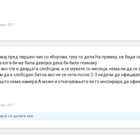
март 2011
тавај пред свршен чин со зборови, туку со дела.На пример, не биди с
а кога би му била девојка дека би било поинаку.
, ако сте и двајцата слободни, а се мувате со месеци, нема ни да се
ем да е слободен.Затоа ако не се сети после 2-3 недели да официјал
зашто нема намера.А може и откачувањето ќе го инспирира да офи
март 2011
му/ѝ се допаѓа ова.