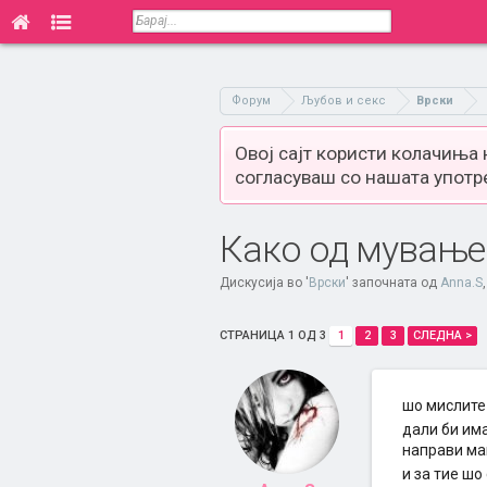
Форум
Љубов и секс
Врски
Овој сајт користи колачиња
согласуваш со нашата употр
Како од мување
Дискусија во '
Врски
' започната од
Anna.S
СТРАНИЦА 1 ОД 3
1
2
3
СЛЕДНА >
шо мислите
дали би има
направи ма
и за тие шо