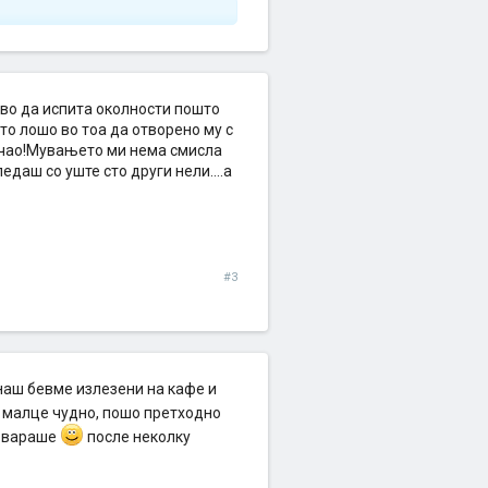
рво да испита околности пошто
то лошо во тоа да отворено му с
е чао!Мувањето ми нема смисла
едаш со уште сто други нели....а
#3
наш бевме излезени на кафе и
 малце чудно, пошо претходно
дговараше
после неколку