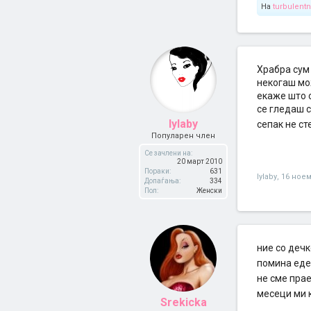
На
turbulent
Храбра сум
некогаш мож
екаже што с
се гледаш с
lylaby
сепак не с
Популарен член
Се зачлени на:
20 март 2010
Пораки:
631
lylaby
,
16 ноем
Допаѓања:
334
Пол:
Женски
ние со деч
помина еден
не сме прае
месеци ми 
Srekicka