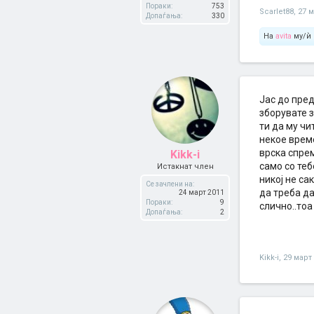
Пораки:
753
Scarlet88
,
27 м
Допаѓања:
330
На
avita
му/ѝ 
Јас до пред
зборувате з
ти да му чи
некое време
врска спре
Kikk-i
само со теб
Истакнат член
никој не са
Се зачлени на:
да треба да
24 март 2011
Пораки:
9
слично..тоа
Допаѓања:
2
Kikk-i
,
29 март