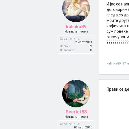
И јас се на
договориме 
гледа со др
моите друг
кафич итн н
kalinka89
сум повеке
Истакнат член
откачување 
Се зачлени на:
???????????
2 март 2011
Пораки:
39
Допаѓања:
8
kalinka89
,
27 м
Прави се дек
Scarlet88
Истакнат член
Се зачлени на:
10 март 2010