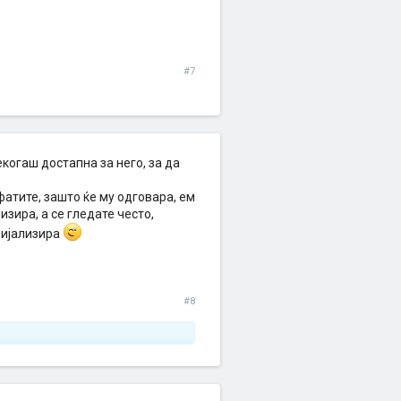
#7
екогаш достапна за него, за да
 фатите, зашто ќе му одговара, ем
изира, а се гледате често,
зијализира
#8