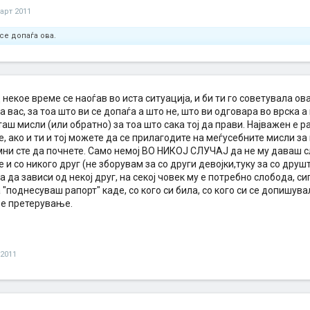
арт 2011
се допаѓа ова.
 некое време се наоѓав во иста ситуација, и би ти го советувала ов
а вас, за тоа што ви се допаѓа а што не, што ви одговара во врска 
таш мисли (или обратно) за тоа што сака тој да прави. Најважен е р
, ако и ти и тој можете да се прилагодите на меѓусебните мисли за
мни сте да почнете. Само немој ВО НИКОЈ СЛУЧАЈ да не му даваш с
е и со никого друг (не зборувам за со други девојки,туку за со друш
ка да зависи од некој друг, на секој човек му е потребно слобода, си
 "поднесуваш рапорт" каде, со кого си била, со кого си се допишувал
 е претерување.
 2011