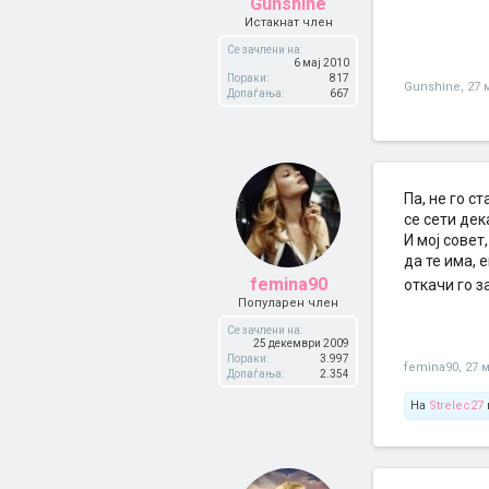
Gunshine
Истакнат член
Се зачлени на:
6 мај 2010
Пораки:
817
Gunshine
,
27 
Допаѓања:
667
Па, не го с
се сети дек
И мој совет
да те има, 
femina90
откачи го 
Популарен член
Се зачлени на:
25 декември 2009
Пораки:
3.997
femina90
,
27 
Допаѓања:
2.354
На
Strelec27