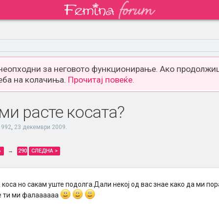
 неопходни за неговото функционирање. Ако продолжиш
еба на колачиња.
Прочитај повеќе.
ми расте косата?
1992
,
23 декември 2009
.
6
→
290
СЛЕДНА >
коса но сакам уште подолга.Дали некој од вас знае како да ми пор
 ти ми фалаааааа