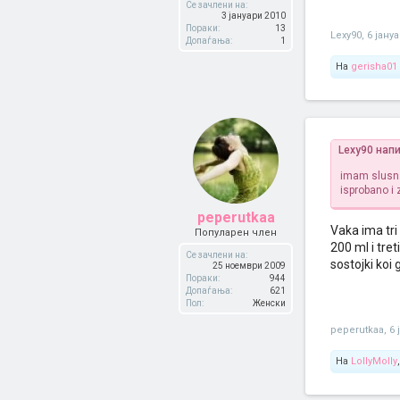
Се зачлени на:
3 јануари 2010
Пораки:
13
Lexy90
,
6 јану
Допаѓања:
1
На
gerisha01
Lexy90 нап
imam slusna
isprobano i
peperutkaa
Vaka ima tri
Популарен член
200 ml i tre
Се зачлени на:
sostojki koi
25 ноември 2009
Пораки:
944
Допаѓања:
621
Пол:
Женски
peperutkaa
,
6 
На
LollyMolly