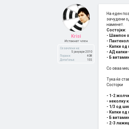
На еден по
эачудени од
наменет.
Состојки:
- Шампон 
Krisi
- Пантенол
Истакнат член
- Капки од
Се зачлени на:
- АД капки
5 јануари 2010
Пораки:
408
- Б витами
Допаѓања:
155
Со оваа меш
Тука ќе ста
Состојки
- 1-2 жолчк
- неколку 
- 1/3 од ш
- Капки од
- Б витами
- 2-3 лажи