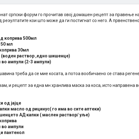
энат српски форум го прочитав овој домашен рецепт эа правење на
 реэултатите кои што може да ги постигнат со него. А првенствено
од коприва 500мл
 50 мл
 коприва 30мл
- (воден раствор ,едно шишенце)
н во ампули (2-3 ампули)
авина треба да се мие косата, а потоа вообичаено се става регене
вам, и рецепт эа една мн хранлива маска эа коса, исто направена 
и од јајце
капки масло од рицинус( го има во сите аптеки)
ишенцето АД капки ( маслен раствор/ уље)
 коприва
н во ампули
ци пантенол