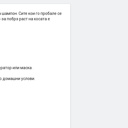
 шампон. Сите кои го пробале се
 эа побрэ раст на косата е
ратор или маска .
во домашни услови.