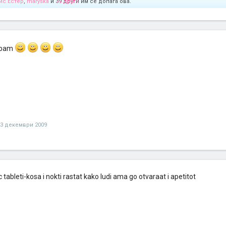
ис Естер
,
maryska
и
39 други
им се допаѓа ова.
robam
23 декември 2009
 tableti-kosa i nokti rastat kako ludi ama go otvaraat i apetitot