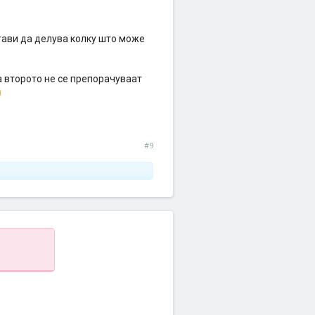
стави да делува колку што може
а второто не се препорачуваат
#9