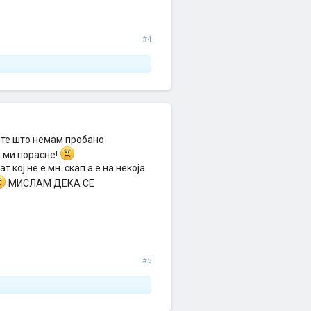
#4
уште што немам пробано
 ми порасне!
 кој не е мн. скап а е на некоја
МИСЛАМ ДЕКА СЕ
#5