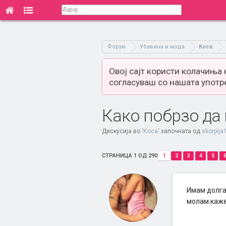
Форум
Убавина и мода
Коса
Овој сајт користи колачиња
согласуваш со нашата употр
Како побрзо да 
Дискусија во '
Коса
' започната од
skorpija
СТРАНИЦА 1 ОД 290
1
2
3
4
5
Имам долга 
молам каже