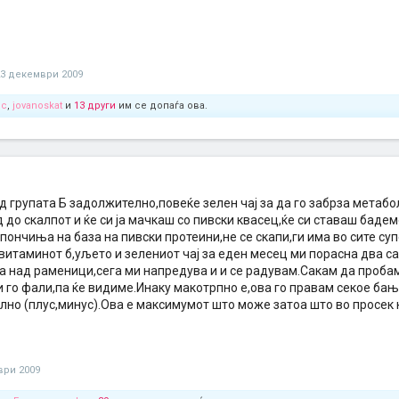
23 декември 2009
ос
,
jovanoskat
и
13 други
им се допаѓа ова.
 групата Б задолжително,повеќе зелен чај за да го забрза метабо
 до скалпот и ќе си ја мачкаш со пивски квасец,ќе си ставаш баде
ончиња на база на пивски протеини,не се скапи,ги има во сите су
витаминот б,уљето и зелениот чај за еден месец ми порасна два с
са над раменици,сега ми напредува и и се радувам.Сакам да проба
и го фали,па ќе видиме.Инаку макотрпно е,ова го правам секое бањ
лно (плус,минус).Ова е максимумот што може затоа што во просек 
ври 2009