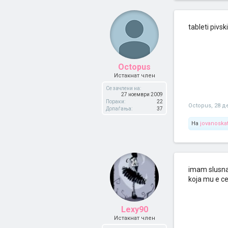
tableti pivs
Octopus
Истакнат член
Се зачлени на:
27 ноември 2009
Пораки:
22
Octopus
,
28 д
Допаѓања:
37
На
jovanoska
imam slusnat
koja mu e c
Lexy90
Истакнат член