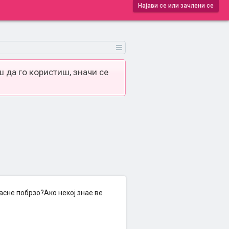
Најави се или зачлени се
 да го користиш, значи се
асне побрзо?Ако некој знае ве