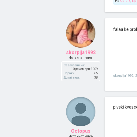
На
Cold.E
,
Кр
falaa ke p
skorpija1992
Истакнат член
Се зачлени на:
10 декември 2009
Пораки:
65
skorpija1992
,
Допаѓања:
38
pivski kvasec
Octopus
Истакнат член