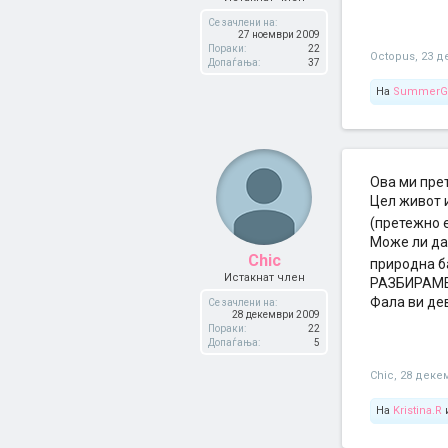
Се зачлени на:
27 ноември 2009
Пораки:
22
Octopus
,
23 д
Допаѓања:
37
На
SummerGi
Ова ми пре
Цел живот 
(претежно 
Може ли да 
Chic
природна б
Истакнат член
РАЗБИРАМЕ
Фала ви де
Се зачлени на:
28 декември 2009
Пораки:
22
Допаѓања:
5
Chic
,
28 деке
На
Kristina.R