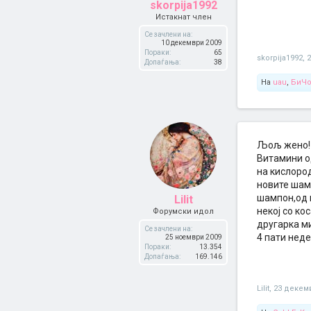
skorpija1992
Истакнат член
Се зачлени на:
10 декември 2009
Пораки:
65
skorpija1992
,
Допаѓања:
38
На
uau
,
БиЧ
Љољ жено!
Витамини од
на кислород
новите шамп
шампон,од 
Lilit
некој со ко
Форумски идол
другарка м
Се зачлени на:
4 пати неде
25 ноември 2009
Пораки:
13.354
Допаѓања:
169.146
Lilit
,
23 декем