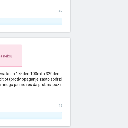
#7
ma nekoj
stetena kosa 175den 100ml a 320den
ltiot (protiv opaganje zasto sodrzi
 se mnogu pa mozes da probas. pozz
#8