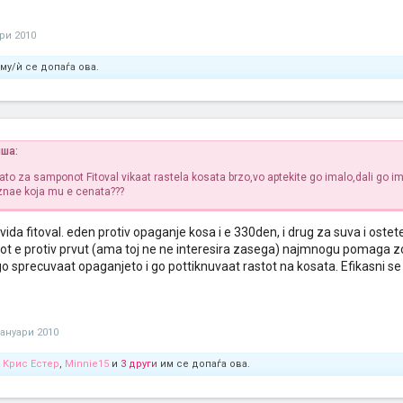
ари 2010
му/ѝ се допаѓа ова.
иша:
to za samponot Fitoval vikaat rastela kosata brzo,vo aptekite go imalo,dali go i
 znae koja mu e cenata???
 vida fitoval. eden protiv opaganje kosa i e 330den, i drug za suva i o
tiot e protiv prvut (ama toj ne ne interesira zasega) najmnogu pomaga zo
 go sprecuvaat opaganjeto i go pottiknuvaat rastot na kosata. Efikasni
јануари 2010
,
Крис Естер
,
Minnie15
и
3 други
им се допаѓа ова.