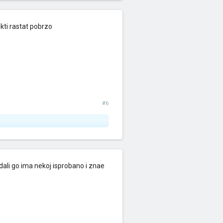
okti rastat pobrzo
#6
dali go ima nekoj isprobano i znae