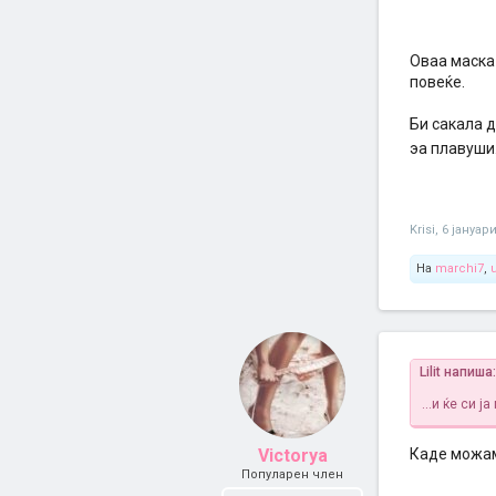
Оваа маска 
повеќе.
Би сакала 
эа плавуши.
Krisi
,
6 јануар
На
marchi7
,
Lilit напиша:
...и ќе си 
Victorya
Каде можам
Популарен член