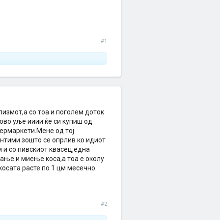
#1
лизмот,а со тоа и поголем доток
мово уље ииии ќе си купиш од
пермаркети.Мене од тој
антими зошто се опрлив ко идиот
м и со пивскиот квасец,една
ање и миење коса,а тоа е околу
косата расте по 1 цм месечно.
#2