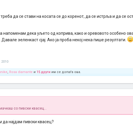
треба да се стави на косата се до коренот, да се истрља и да се о
да напоменам дека уљето од коприва, како и оревовото особено ов
 Давале эеленкаст сјај. Ако ја проба некој нека пише реэултати.
и 2010
unike
,
Rosa diamante
и
15 други
им се допаѓа ова.
ја мачкаш со пивски квасец...
 да најдам пивски квасец?