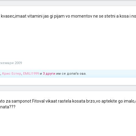
ki kvasec,imaat vitamini jas gi pijam vo momentov ne se stetni a kosa i n
екември 2009
t
,
Крис Естер
,
EMILI1999
и
3 други
им се допаѓа ова.
o za samponot Fitoval vikaat rastela kosata brzo,vo aptekite go imalo,
enata???