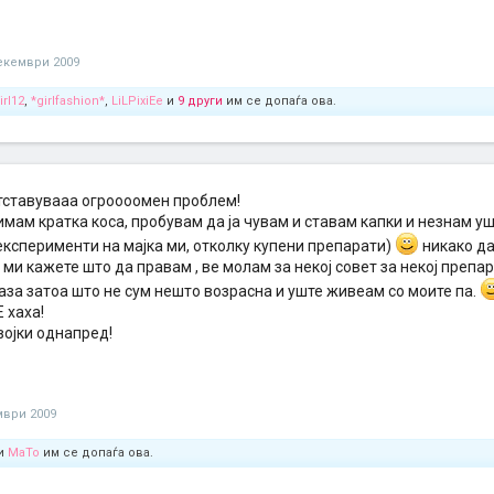
екември 2009
rl12
,
*girlfashion*
,
LiLPixiEe
и
9 други
им се допаѓа ова.
тставувааа огроооомен проблем!
имам кратка коса, пробувам да ја чувам и ставам капки и незнам 
експерименти на мајка ми, отколку купени препарати)
никако да
ми кажете што да правам , ве молам за некој совет за некој препарат
аза затоа што не сум нешто возрасна и уште живеам со моите па.
 хаха!
војки однапред!
мври 2009
и
MaTo
им се допаѓа ова.