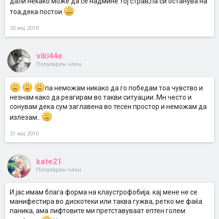
дали некако може да се надмине тој страв,па си останува на
тоа,дека постои
20 мај 2010
viki44e
Популарен член
па неможам никако да го победам тоа чувство и
незнам како да реагирам во такви ситуации..Мн често и
сонувам дека сум заглавена во тесен простор и неможам да
излезам..
21 мај 2010
kate21
Популарен член
И јас имам блага форма на клаустрофобија. кај мене не се
манифестира во дискотеки или таква гужва, ретко ме фаќа
паника, ама лифтовите ми претставуваат ептен голем