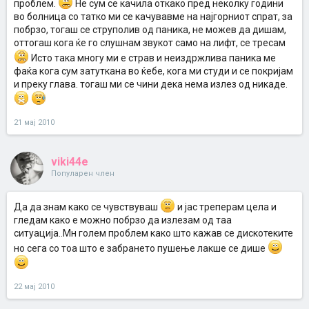
проблем.
Не сум се качила откако пред неколку години
во болница со татко ми се качувавме на најгорниот спрат, за
побрзо, тогаш се струполив од паника, не можев да дишам,
оттогаш кога ќе го слушнам звукот само на лифт, се тресам
Исто така многу ми е страв и неиздржлива паника ме
фаќа кога сум затуткана во ќебе, кога ми студи и се покријам
и преку глава. тогаш ми се чини дека нема излез од никаде.
21 мај 2010
viki44e
Популарен член
Да да знам како се чувствуваш
и јас треперам цела и
гледам како е можно побрзо да излезам од таа
ситуација..Мн голем проблем како што кажав се дискотеките
но сега со тоа што е забрането пушење лакше се дише
22 мај 2010