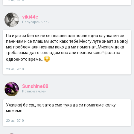
viki44e
Популарен член
Па и јас си бев ок не се плашев али после една случка мн се
паничам и се плашам исто како тебе.Многу луге знаат за овој
мој проблем али незнам како да ми помогнат..Мислам дека
треба сама да го совладам ова али незнам како!!!фала за
одвоеното време..
20 мај 2010
Sunshine88
Истакнат член
Уживкај бе срц па затоа сме тука да си помагаме колку
можеме.
20 мај 2010