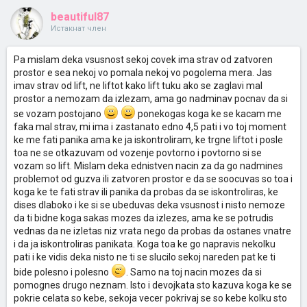
beautiful87
Истакнат член
Pa mislam deka vsusnost sekoj covek ima strav od zatvoren
prostor e sea nekoj vo pomala nekoj vo pogolema mera. Jas
imav strav od lift, ne liftot kako lift tuku ako se zaglavi mal
prostor a nemozam da izlezam, ama go nadminav pocnav da si
se vozam postojano
ponekogas koga ke se kacam me
faka mal strav, mi ima i zastanato edno 4,5 pati i vo toj moment
ke me fati panika ama ke ja iskontroliram, ke trgne liftot i posle
toa ne se otkazuvam od vozenje povtorno i povtorno si se
vozam so lift. Mislam deka ednistven nacin za da go nadmines
problemot od guzva ili zatvoren prostor e da se soocuvas so toa i
koga ke te fati strav ili panika da probas da se iskontroliras, ke
dises dlaboko i ke si se ubeduvas deka vsusnost i nisto nemoze
da ti bidne koga sakas mozes da izlezes, ama ke se potrudis
vednas da ne izletas niz vrata nego da probas da ostanes vnatre
i da ja iskontroliras panikata. Koga toa ke go napravis nekolku
pati i ke vidis deka nisto ne ti se slucilo sekoj nareden pat ke ti
bide polesno i polesno
. Samo na toj nacin mozes da si
pomognes drugo neznam. Isto i devojkata sto kazuva koga ke se
pokrie celata so kebe, sekoja vecer pokrivaj se so kebe kolku sto