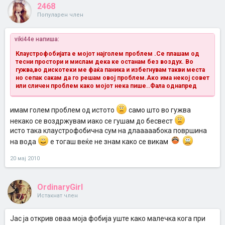
2468
Популарен член
viki44e напиша:
Клаустрофобијата е мојот најголем проблем .Се плашам од
тесни простори и мислам дека ке останам без воздух.
Во
гужва,во дискотеки ме фаќа паника и избегнувам такви места
но сепак сакам да го решам овој проблем.Ако има некој совет
или сличен проблем како мојот нека пише..Фала однапред
имам голем проблем од истото
само што во гужва
некако се воздржувам иако се гушам до бесвест
исто така клаустрофобична сум на длааааабока површина
на вода
е тогаш веќе не знам како се викам
20 мај 2010
OrdinaryGirl
Истакнат член
Јас ја открив оваа моја фобија уште како малечка кога при