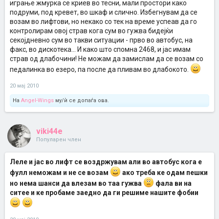
играње жмурка се криев во тесни, мали простори како
подруми, под кревет, во шкаф и слично. Избегнувам да се
возам во лифтови, но некако со тек на време успеав да го
контролирам овој страв кога сум во гужва бидејќи
секојдневно сум во такви ситуации - прво во автобус, на
факс, во дискотека... И како што спомна 2468, и јас имам
страв од длабочини! Не можам да замислам да се возам со
педалинка во езеро, па после да пливам во длабокото.
20 мај 2010
На
Angel-Wings
му/ѝ се допаѓа ова.
viki44e
Популарен член
Леле и јас во лифт се воздржувам али во автобус кога е
фулл неможам и не се возам
ако треба ке одам пешки
но нема шанси да влезам во таа гужва
фала ви на
ситее и ке пробаме заедно да ги решиме нашите фобии