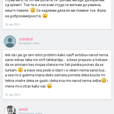
страв ми е, се потам целата, се тресам, ми иде да изрипам
од кревет. Тоа ти е, и кога ми студи се виткам до рамена,
ништо повеќе.
Се надевам дека ќе ми помине тоа. Фала
на добронамерноста.
24 мај 2010
zumbul
Истакнат член
lele da i jas go iam istiot problem kako vas!!! avtobus narod nema
sansi ednas taka me strfi tahikardija.... a bese prepuno a trebase
da se simnam bes mojaa stanica me fati panika pocnav da se
turkam
a inace sea peski si idam i si vikam nema sansi bus...
a sea mi e golema mana disko samata pomisla deka koa ke mi
tekna vnatre deka se gaziii i deka ima mn narod nema zelba
i
mene mi e strav kako vas
31 мај 2010
annii
Популарен член