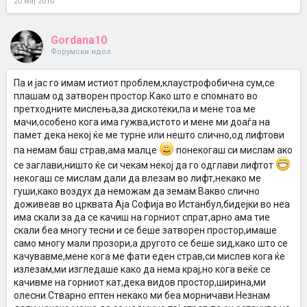
20 мај 2010
Gordana10
Форумски идол
Па и јас го имам истиот проблем,клаустрофобична сум,се
плашам од затворен простор.Како што е спомнато во
претходните мислења,за дискотеки,па и мене тоа ме
мачи,особено кога има гужва,истото и мене ми доаѓа на
памет дека некој ќе ме турне или нешто слично,од лифтови
па немам баш страв,ама малце
понекогаш си мислам ако
се заглави,ништо ќе си чекам некој да го одглави лифтот
некогаш се мислам дали да влезам во лифт,некако ме
гуши,како воздух да неможам да земам.Вакво слично
доживеав во црквата Аја Софија во Истанбул,бидејки во неа
има скали за да се качиш на горниот спрат,арно ама тие
скали беа многу тесни и се беше затворен простор,имаше
само многу мали прозори,а другото се беше ѕид,како што се
качувавме,мене кога ме фати еден страв,си мислев кога ќе
излезам,ми изгледаше како да нема крај,но кога веќе се
качивме на горниот кат,дека видов простор,ширина,ми
олесни.Стварно ептен некако ми беа морничави.Незнам