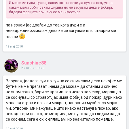
И мене ме гуши, гужва, сакам што повеке да сум на воздух, не
сакам мали соби, сакам ширина но не верувам дека е фобија,
бидејки фобијата поинаку се манифестира.
па незнам јас доаѓам до тоа кога дури е и
неиздржливо,мислам дека ќе се загушам што стварно ме
плаши
19 мај 2010
Sunshine88
Истакнат член
Верувам, јас кога сум во гужва се си мислам дека некој ке ме
бутне, ке ме прегазат , нема да можам да станам и слично.
не знам срцка, бори се против тоа чекор по чекор, мораш да
се соочуваш со стравот, јас имав фобија од пожар, дури како
мала од страв и во гаки мокрев, направив муабет со мајка
ми, отворен, ми кажуваше што икако настанува пожар, ако
некаде гори нешто, не ме криеа, ме пуштаа да гледам за да
се соочам, сега е ок, с еплашам, но значително помалце.
19 мај 2010