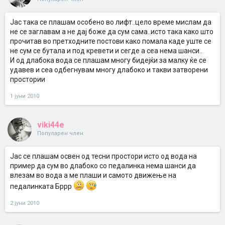
Јас така се плашам особено во лифт..цело време мислам да
не се заглавам а не дај боже да сум сама..исто така како што
прочитав во претходните постови како помала каде уште се
не сум се бутала и под кревети и сегде а сеа нема шанси..
И од длабока вода се плашам многу бидејќи за малку ќе се
удавев и сеа одбегнувам многу длабоко и такви затворени
простории
1 јуни 2010
viki44e
Популарен член
Јас се плашам освен од тесни простори исто од вода на
пример да сум во длабоко со педалинка нема шанси да
влезам во вода а ме плаши и самото движење на
педалинката Бррр
2 јуни 2010