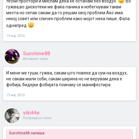
тесни простори и мислам дека ке останам без воздух.
Во
гужва,во дискотеки ме фаќа паника и избегнувам такви
места но сепак сакам да го решам овој проблем.Ако има
некој совет или сличен проблем како мојот нека пише..Фала
однапред
19 мај 2010
Sunshine88
Истакнат член
И мене ме гуши, гужва, сакам што повеке да сум на воздух,
не сакам мали соби, сакам ширина но не верувам дека е
фобија, бидејки фобијата поинаку се манифестира.
19 мај 2010
viki44e
Популарен член
Sunshine88 напиша: