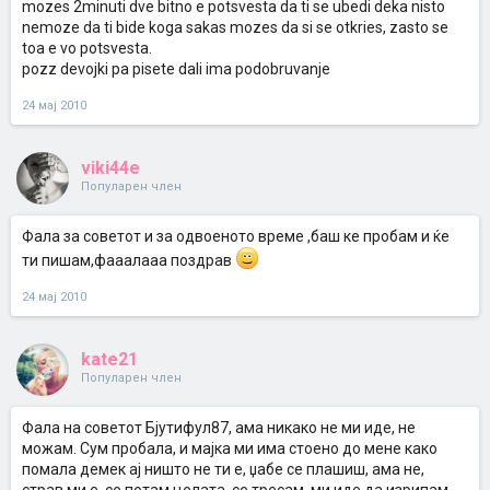
mozes 2minuti dve bitno e potsvesta da ti se ubedi deka nisto
nemoze da ti bide koga sakas mozes da si se otkries, zasto se
toa e vo potsvesta.
pozz devojki pa pisete dali ima podobruvanje
24 мај 2010
viki44e
Популарен член
Фала за советот и за одвоеното време ,баш ке пробам и ќе
ти пишам,фааалааа поздрав
24 мај 2010
kate21
Популарен член
Фала на советот Бјутифул87, ама никако не ми иде, не
можам. Сум пробала, и мајка ми има стоено до мене како
помала демек ај ништо не ти е, џабе се плашиш, ама не,