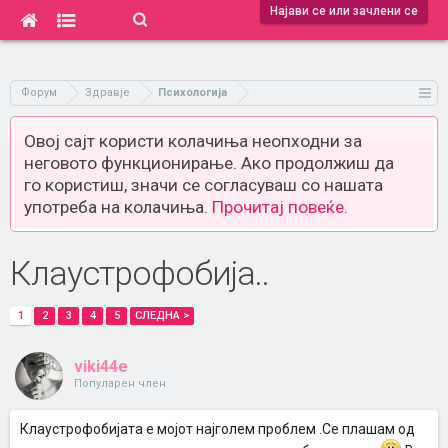
Најави се или зачлени се
Форум
Здравје
Психологија
Овој сајт користи колачиња неопходни за
неговото функционирање. Ако продолжиш да
го користиш, значи се согласуваш со нашата
употреба на колачиња.
Прочитај повеќе.
Клаустрофобија..
1
2
3
4
5
СЛЕДНА >
viki44e
Популарен член
Клаустрофобијата е мојот најголем проблем .Се плашам од