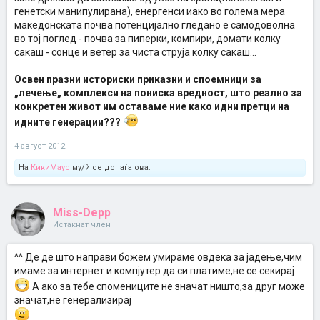
генетски манипулирана), енергенси иако во голема мера
македонската почва потенцијално гледано е самодоволна
во тој поглед - почва за пиперки, компири, домати колку
сакаш - сонце и ветер за чиста струја колку сакаш...
Освен празни историски приказни и споемници за
„лечење„ комплекси на пониска вредност, што реално за
конкретен живот им оставаме ние како идни претци на
идните генерации???
4 август 2012
На
КикиМаус
му/ѝ се допаѓа ова.
Miss-Depp
Истакнат член
^^ Де де што направи божем умираме овдека за јадење,чим
имаме за интернет и компјутер да си платиме,не се секирај
А ако за тебе спомениците не значат ништо,за друг може
значат,не генерализирај