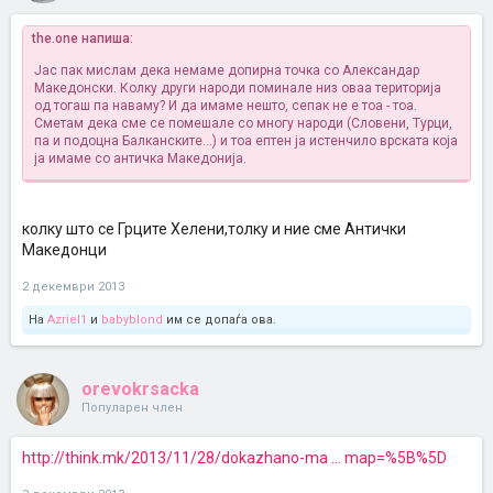
the.one напиша:
Јас пак мислам дека немаме допирна точка со Александар
Македонски. Колку други народи поминале низ оваа територија
од тогаш па наваму? И да имаме нешто, сепак не е тоа - тоа.
Сметам дека сме се помешале со многу народи (Словени, Турци,
па и подоцна Балканските...) и тоа ептен ја истенчило врската која
ја имаме со античка Македонија.
колку што се Грците Хелени,толку и ние сме Антички
Македонци
2 декември 2013
На
Azriel1
и
babyblond
им се допаѓа ова.
orevokrsacka
Популарен член
http://think.mk/2013/11/28/dokazhano-ma ... map=%5B%5D