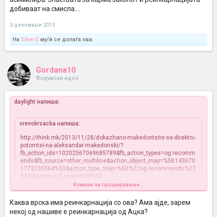
добиваат на смисла....
3 декември 2013
На
Silver.E
му/ѝ се допаѓа ова.
Gordana10
Форумски идол
daylight напиша:
orevokrsacka напиша:
http://think.mk/2013/11/28/dokazhano-makedontsite-se-direktni-
potomtsi-na-aleksandar-makedonski/?
fb_action_ids=10202567069685789&fb_action_types=og.recomm
ends&fb_source=other_multiline&action_object_map=%5B143670
1773220564%5D&action_type_map=%5B%22og.recommends%22
%5D&action_ref_map=%5B%5D
Кликни за проширување...
Знаењата за карма законот и реинкарнацијата добиваат на
Каква врска има реинкарнација со ова? Ама ајде, зарем
смисла....
некој од нашиве е реинкарнација од Ацка?