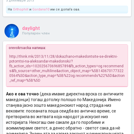
3 декември 2013
На
Orthophill
и
Gordana10
им се допаѓа ова.
daylight
Популарен член
orevokrsacka напиша:
http://think.mk/2013/11/28/dokazhano-makedontsite-se-direktni-
potomtsi-na-aleksandar-makedonski/?
fb_action_ids=10202567069685789&fb_action_types=og.recommend
s&fb_source=other_multiline&action_object_map=%5B143670177322
0564%5D&action_type_map=%5B%22og.recommends%22%5D&action
_ref_map=%5B%5D
Ако е ова точно
(дека имаме директна врска со античките
македонци) тогаш дотолку полошо по Македонија. Имено
станува јасно зошто македонскиот народ страда низ
вековите: посеаната лоша сеидба во античко време, се
претворила во жетвата која народот ја искусил низ
историјата. Некогаш сме сакале да го поробиме и
асимилираме светот, а денес обратно - светот сака да нè
асимилира. Знаењата за карма законот и реинкарнацијата