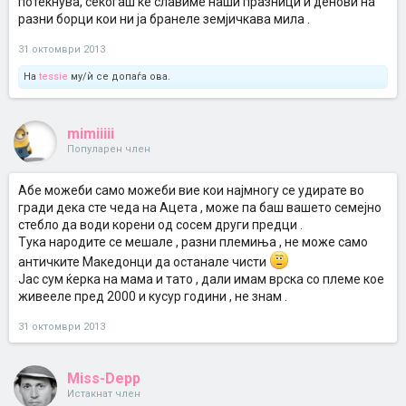
потекнува, секогаш ќе славиме наши празници и денови на
разни борци кои ни ја бранеле земјичкава мила .
31 октомври 2013
На
tessie
му/ѝ се допаѓа ова.
mimiiiii
Популарен член
Абе можеби само можеби вие кои најмногу се удирате во
гради дека сте чеда на Ацета , може па баш вашето семејно
стебло да води корени од сосем други предци .
Тука народите се мешале , разни племиња , не може само
античките Македонци да останале чисти
Јас сум ќерка на мама и тато , дали имам врска со племе кое
живееле пред 2000 и кусур години , не знам .
31 октомври 2013
Miss-Depp
Истакнат член