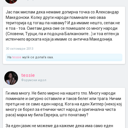
Јас пак мислам дека немаме допирна точка со Александар
Македонски. Колку други народи поминале низ оваа
територија од тогаш па наваму? И да имаме нешто, сепак не
е тоа - тоа. Сметам дека сме се помешале со многу народи
(Словени, Турци, па и подоцна Балканските...) и тоа ептен ја
истенчило врската која ја имаме со античка Македонија.
30 октомври 2013
На
tessie
му/ѝ се допаѓа ова.
tessie
Форумски идол
Ги има многу. Не било мирно на нашето тло. Многу народи
поминале и сигурно оставиле и таков белег или трага. Ничии
претци не се само еден народ. Кога на еден Хитлер (некој кој
многу се борел за етнички чист народ и оригинална чиста
раса) мајка му била Еврејка, што понатаму?
За еден јазик не можеме да кажеме дека има само еден