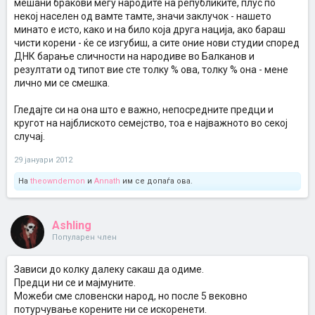
мешани бракови меѓу народите на републиките, плус по
некој населен од вамте тамте, значи заклучок - нашето
минато е исто, како и на било која друга нација, ако бараш
чисти корени - ќе се изгубиш, а сите оние нови студии според
ДНК барање сличности на народиве во Балканов и
резултати од типот вие сте толку % ова, толку % она - мене
лично ми се смешка.
Гледајте си на она што е важно, непосредните предци и
кругот на најблиското семејство, тоа е најважното во секој
случај.
29 јануари 2012
На
theowndemon
и
Annath
им се допаѓа ова.
Ashling
Популарен член
Зависи до колку далеку сакаш да одиме.
Предци ни се и мајмуните.
Можеби сме словенски народ, но после 5 вековно
потурчување корените ни се искоренети.