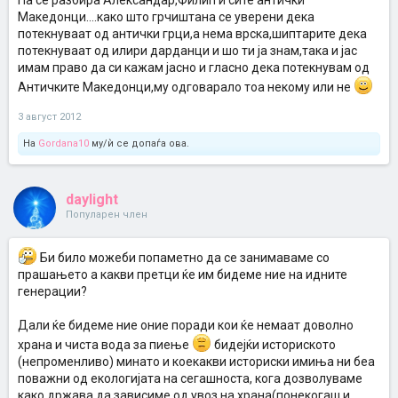
Па се разбира Александар,Филип и сите антички
Македонци....како што грчиштана се уверени дека
потекнуваат од антички грци,а нема врска,шиптарите дека
потекнуваат од илири дарданци и шо ти ја знам,така и јас
имам право да си кажам јасно и гласно дека потекнувам од
Античките Македонци,му одговарало тоа некому или не
3 август 2012
На
Gordana10
му/ѝ се допаѓа ова.
daylight
Популарен член
Би било можеби попаметно да се занимаваме со
прашањето а какви претци ќе им бидеме ние на идните
генерации?
Дали ќе бидеме ние оние поради кои ќе немаат доволно
храна и чиста вода за пиење
бидејќи историското
(непроменливо) минато и коекакви историски имиња ни беа
поважни од екологијата на сегашноста, кога дозволуваме
како држава да зависиме од увоз на храна(понекогаш и