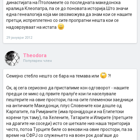
династијата на Птоломеите со последната македонска
кралица Клеопатра, па се до поновата историја.Што значи
една генеалогија која ми овозможува да знам кои се нашите
претци, испреплетено со сите пропратни нешта кои се
надоврзуваат на истата
29 јануари 2012
Theodora
Популарен член
Семејно стебло нешто се бара на темава или
?!
Ок, ај сега сериозно да пристапиме кон одговорот - нашите
предци се микс од првите пралуѓе кои ги населувале
пештерите на овие простори, па на сите племенски заедници
на античките Македонци, плус Словените кои дошле од
Карпатите, па Римјаните (има пронајдоци и на Египетски
корени тук таму), па Хелените, Татарите и Илирите (претците
на драгите ни соседи) исто се шеткале низ наша територија
често, потоа Турците биле со векови на овие простори, па за
време на СФРЈ со служењето на воен рок доаѓаше до