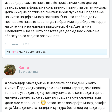
извор (а до самите нас е што ќе прифатиме како дел од
стандардната форма на сопствениот јазик), па сепак мислам
дека никој не постигнал лингвистички пуризам. Создавање
на чиста нација е многу потешко. Она што треба е да ги
познаваме нашите корени, да ги браниме и да бидеме горди
на сите нив и на нивните придонеси. И на Ацета и на
Словените и на се` што претставува дел од нас и само не`
збогатува со својата различност.
31 октомври 2013
На
Rama
му/ѝ се допаѓа ова.
Rama
Форумски идол
Александар Македонски и неговите претходници како
Филип, Пердика,ги уважувам како наши корени, ама никој
точно не утврдил од кој потекнуваме, се е контрадикторно .
најмногу лично јас се водам по тоа дека сме словени, ама
дали сме е прашање
затоа не се замарајте многу, сакајте
си ја Македонската нација, и култура без оглед од каде и да