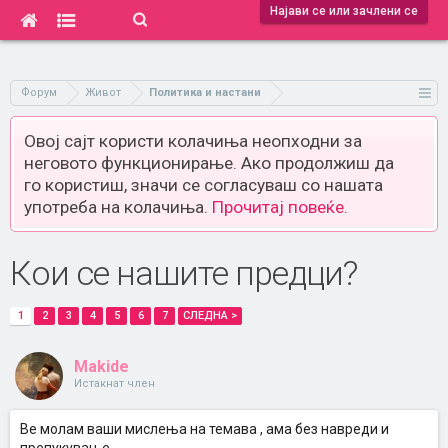
Најави се или зачлени се
Форум
Живот
Политика и настани
Овој сајт користи колачиња неопходни за
неговото функционирање. Ако продолжиш да
го користиш, значи се согласуваш со нашата
употреба на колачиња.
Прочитај повеќе.
Кои се нашите предци?
1
2
3
4
5
6
7
СЛЕДНА >
Makide
Истакнат член
Ве молам ваши мислења на темава , ама без навреди и