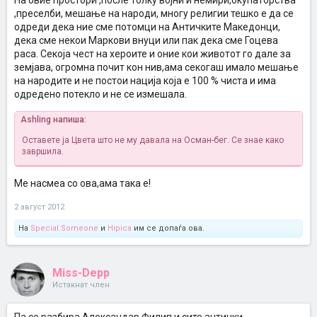
На овие простори ,после толку војни и немири,окупаторства
,преселби, мешање на народи, многу религии тешко е да се
одреди дека ние сме потомци на Античките Македонци,
дека сме некои Маркови внуци или пак дека сме Гоцева
раса. Секоја чест на хероите и оние кои животот го дале за
земјава, огромна почит кон нив,ама секогаш имало мешање
на народите и не постои нација која е 100 % чиста и има
одредено потекло и не се измешала.
Ashling напиша:
Оставете ја Цвета што не му давала на Осман-бег. Се знае како
завршила.
Ме насмеа со ова,ама така е!
2 август 2012
На
Special.Someone
и
Hipica
им се допаѓа ова.
Miss-Depp
Истакнат член