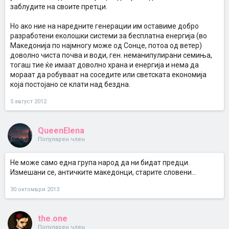
заблудите на своите претци.
Но ако ние на наредните генерации им оставиме добро
разработени еколошки системи за бесплатна енергија (во
Македонија по најмногу може од Сонце, потоа од ветер)
доволно чиста почва и води, ген. неманипулирани семиња,
тогаш тие ќе имаат доволно храна и енергија и нема да
мораат да робуваат на соседите или светската економија
која постојано се клати над бездна.
5 август 2012
QueenElena
Популарен член
Не може само една група народ да ни бидат предци.
Измешани се, античките македонци, старите словени...
30 октомври 2013
the.one
Популарен член