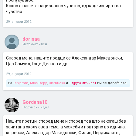
препукување.
Какво е вашето национално чувство, од каде извира тоа
чувство.
29 јануари 2012
dorinaa
Истакнат член
Според мене, нашите предци се Александар Македонски,
Цар Самуил, Гоце Делчев и др.
29 јануари 2012
На
Tanjamm
,
Miss-Depp
,
starbucks
и
1 друга личност
им се допаѓа ова.
Gordana10
Форумски идол
Нашите претци, според мене и според тоа што некогаш бев
зачитана околу оваа тема, а можеби и повторно во иднина,
ќе речам, Александар Македонски, Филип, Пердика итн.,