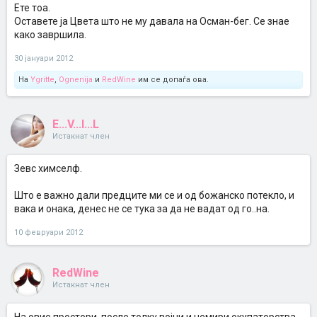
Ете тоа.
Оставете ја Цвета што не му давала на Осман-бег. Се знае
како завршила.
30 јануари 2012
На
Ygritte
,
Ognenija
и
RedWine
им се допаѓа ова.
E...V...I...L
Истакнат член
Зевс химселф.
Што е важно дали предците ми се и од божанско потекло, и
вака и онака, денес не се тука за да не вадат од го..на.
10 февруари 2012
RedWine
Истакнат член