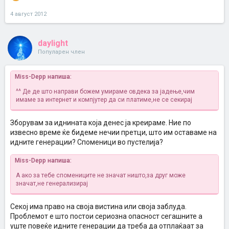
4 август 2012
daylight
Популарен член
Miss-Depp напиша:
^^ Де де што направи божем умираме овдека за јадење,чим
имаме за интернет и компјутер да си платиме,не се секирај
Зборувам за иднината која денес ја креираме. Ние по
извесно време ќе бидеме нечии претци, што им оставаме на
идните генерации? Споменици во пустелија?
Miss-Depp напиша:
А ако за тебе спомениците не значат ништо,за друг може
значат,не генерализирај
Секој има право на своја вистина или своја заблуда.
Проблемот е што постои сериозна опасност сегашните а
уште повеќе идните генерации да треба да отплаќаат за