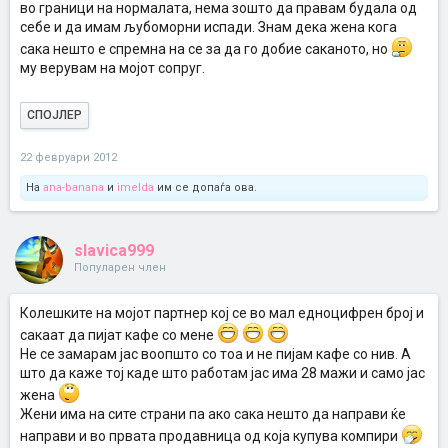
во граници на нормалата, нема зошто да правам будала од
себе и да имам љубоморни испади. Знам дека жена кога
сака нешто е спремна на се за да го добие саканото, но
му верувам на мојот сопруг.
СПОЈЛЕР
22 февруари 2012
На
ana-banana
и
imelda
им се допаѓа ова.
slavica999
Популарен член
Колешките на мојот партнер кој се во мал едноцифрен број и
сакаат да пијат кафе со мене
Не се замарам јас воопшто со тоа и не пијам кафе со нив. А
што да каже тој каде што работам јас има 28 мажи и само јас
жена
Жени има на сите страни па ако сака нешто да направи ќе
направи и во првата продавница од која купува компири