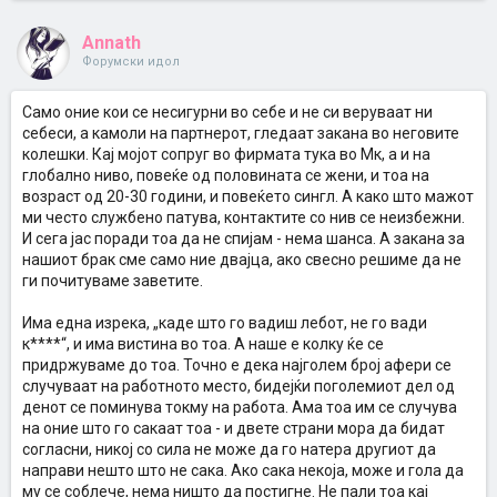
Annath
Форумски идол
Само оние кои се несигурни во себе и не си веруваат ни
себеси, а камоли на партнерот, гледаат закана во неговите
колешки. Кај мојот сопруг во фирмата тука во Мк, а и на
глобално ниво, повеќе од половината се жени, и тоа на
возраст од 20-30 години, и повеќето сингл. А како што мажот
ми често службено патува, контактите со нив се неизбежни.
И сега јас поради тоа да не спијам - нема шанса. А закана за
нашиот брак сме само ние двајца, ако свесно решиме да не
ги почитуваме заветите.
Има една изрека, „каде што го вадиш лебот, не го вади
к****“, и има вистина во тоа. А наше е колку ќе се
придржуваме до тоа. Точно е дека најголем број афери се
случуваат на работното место, бидејќи поголемиот дел од
денот се поминува токму на работа. Ама тоа им се случува
на оние што го сакаат тоа - и двете страни мора да бидат
согласни, никој со сила не може да го натера другиот да
направи нешто што не сака. Ако сака некоја, може и гола да
му се соблече, нема ништо да постигне. Не пали тоа кај