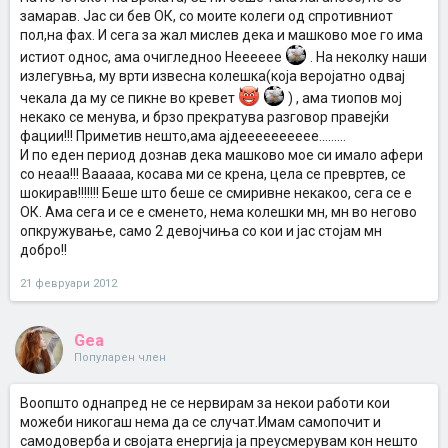
замарав. Јас си бев ОК, со моите колеги од спротивниот
пол,на фах. И сега за жал мислев дека и машково мое го има
истиот однос, ама очигледноо Нееееее
. На неколку наши
излегувња, му врти извесна колешка(која веројатно одвај
чекала да му се пикне во кревет
) , ама тиопов мој
некако се менува, и брзо прекратува разговор правејќи
фации!!! Приметив нешто,ама ајдееееееееее.........
И по еден период дознав дека машково мое си имало афери
со неаа!!! Вааааа, косава ми се крена, цела се превртев, се
шокирав!!!!!!! Беше што беше се смиривне некакоо, сега се е
ОК. Ама сега и се е сменето, нема колешки мн, мн во негово
опкружување, само 2 девојчиња со кои и јас стојам мн
добро!!
21 февруари 2012
Gea
Популарен член
Воопшто однапред не се нервирам за некои работи кои
можеби никогаш нема да се случат.Имам самопочит и
самодоверба и својата енергија ја преусмерувам кон нешто