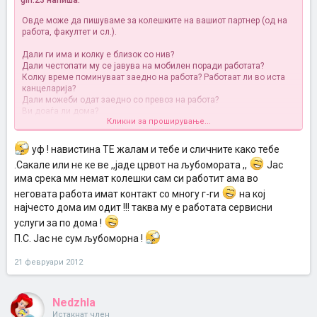
girl.23 напиша:
Овде може да пишуваме за колешките на вашиот партнер (од на
работа, факултет и сл.).
Дали ги има и колку е близок со нив?
Дали честопати му се јавува на мобилен поради работата?
Колку време поминуваат заедно на работа? Работаат ли во иста
канцеларија?
Дали можеби одат заедно со превоз на работа?
Ви доаѓа ли дома?
Кликни за проширување...
Ви пречат ли нешто или гледате на нив само професионално?
Да почнам јас.
уф ! навистина ТЕ жалам и тебе и сличните како тебе
СПОЈЛЕР
.Сакале или не ке ве ,,јаде црвот на љубомората ,,
Јас
има срека мм немат колешки сам си работит ама во
неговата работа имат контакт со многу г-ги
на кој
најчесто дома им одит !!! таква му е работата сервисни
услуги за по дома !
П.С. Јас не сум љубоморна !
21 февруари 2012
Nedzhla
Истакнат член