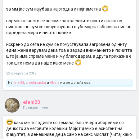
за мм јас сум најубава најзгодна и најпаметна
нормално често се зезаме за колешките вака и онака но
никогаш не сум се почуствувала љубоморна, збори за нив во
одредена мера и ништо повеќе.
искрено до сега не сум се почуствувала загрозена од ниту
една жена верувам дека тоа е заради вниманието и почитта
што ја има спрема мене и му благодарам. а друга приказна е
тоа што нема да најде како мене
22 февруари 2012
На
tina-63
,
srcekrsacka
и
Abeja
им се допаѓа ова.
eleni23
Истакнат член
како ме погодивте со темава, баш вчера зборевме со
дечкото за неговите колешки. Мојот дечко е асистент на
факултет, а денешниве деца само на секс мислат (читај како