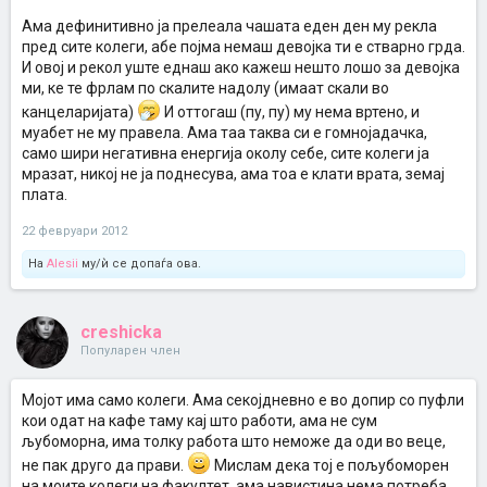
Ама дефинитивно ја прелеала чашата еден ден му рекла
пред сите колеги, абе појма немаш девојка ти е стварно грда.
И овој и рекол уште еднаш ако кажеш нешто лошо за девојка
ми, ке те фрлам по скалите надолу (имаат скали во
канцеларијата)
И оттогаш (пу, пу) му нема вртено, и
муабет не му правела. Ама таа таква си е гомнојадачка,
само шири негативна енергија околу себе, сите колеги ја
мразат, никој не ја поднесува, ама тоа е клати врата, земај
плата.
22 февруари 2012
На
Alesii
му/ѝ се допаѓа ова.
creshicka
Популарен член
Мојот има само колеги. Ама секојдневно е во допир со пуфли
кои одат на кафе таму кај што работи, ама не сум
љубоморна, има толку работа што неможе да оди во веце,
не пак друго да прави.
Мислам дека тој е пољубоморен
на моите колеги на факултет, ама навистина нема потреба