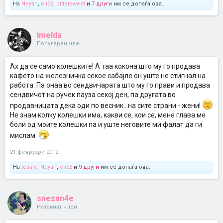
На
Neytiri
,
eli25
,
bittersweet
и
7 други
им се допаѓа ова.
imelda
Популарен член
Ах да се само колешките! А таа кокона што му го продава
кафето на железничка секое сабајле он уште не стигнал на
работа. Па онаа во сендвичарата што му го прави и продава
сендвичот на ручек пауза секој ден, па другата во
продавницата дека оди по весник...на сите страни - жени!
Не знам колку колешки има, какви се, кои се, мене глава ме
боли од моите колешки па и уште неговите ми фалат да ги
мислам.
21 февруари 2012
На
tessie
,
Neytiri
,
eli25
и
9 други
им се допаѓа ова.
snezan4e
Истакнат член