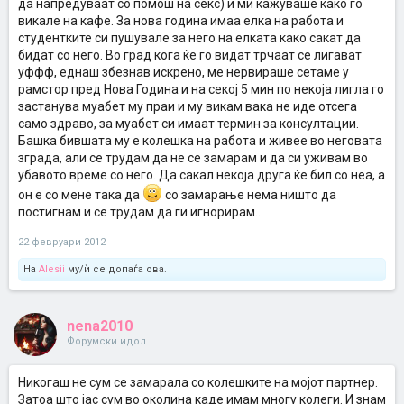
да напредуваат со помош на секс) и ми кажуваше како го
викале на кафе. За нова година имаа елка на работа и
студентките си пушувале за него на елката како сакат да
бидат со него. Во град кога ќе го видат трчаат се лигават
уффф, еднаш збезнав искрено, ме нервираше сетаме у
рамстор пред Нова Година и на секој 5 мин по некоја лигла го
застанува муабет му праи и му викам вака не иде отсега
само здраво, за муабет си имаат термин за консултации.
Башка бившата му е колешка на работа и живее во неговата
зграда, али се трудам да не се замарам и да си уживам во
убавото време со него. Да сакал некоја друга ќе бил со неа, а
он е со мене така да
со замарање нема ништо да
постигнам и се трудам да ги игнорирам...
22 февруари 2012
На
Alesii
му/ѝ се допаѓа ова.
nena2010
Форумски идол
Никогаш не сум се замарала со колешките на мојот партнер.
Затоа што јас сум во околина каде имам многу колеги. И знам