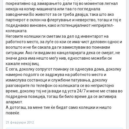
покреативно од замарањето дали тој во моментов легнал
некоја на копир-машината или таа го погледнала
заводнички.Во животот за се треба двајца; така што ако
партнерот е склон на флертување и неверство, тогаш и тој е
подеднакво виновен, како и потенцијалниот непријател-
колешката.
Неговите колешки ги сметам за дел од инвентарот на
работното место, за луѓе со кои се има чист деловен однос и
воопшто и не би сакала да ги замислувам во поинакви
ситуации. Ако ги видам во канцеларијата дека се смејат, не
значи дека има нешто меѓу нив, едноставно можеби си
кажале некој виц.
Е сега, доколку сопругот поинаку се однесува дома, доколку
намерно подолго се задржува на работното место и
измислува состаноци и службени патувања, доколку
разговорите по телефон со колешката се во непристојно
време, доколку тој не ја вади од уста 24/7 и мене ме става во
подредена позиција, тогаш би било време да се активира
алармот.
А дотогаш, за мене тие ќе бидат само колешки и ништо
повеќе.
21 февруари 2012