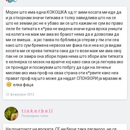
Морее што има една КОКОШКА од гг аиии косата ми иде да
и ја откорнам значи типкава е толку завидлива што на се
што ке земам јас не е убаво аи се што кажам не сум во право
леле бе типката е к*рва не видена значи една врска уништи
на колега на маж ми ама во бракот нема да и дозволам да
ми се вмеша... а јас таква по брблива ја отерав у пм оти сеа
како што сум бремена нервоза ме фака па и неа ко ја видам
косата ми се крева типката сака да го вози маж ми ама овој
пак не се замра она збори појма нема што збори али типката
е келнерка со мозок на врапче кој како сака си ја легнува.ако
се пронајде и посакувам што побргу да оди на лечење
мислам ако има проф на оваа страна оти к*рвите како неа
прават проф кај што може да најдат СПОНЗОРИ ја мразам ж
елка фаца
21 февруари 2012
t.i.n.k.e.r.b.e.l.l
Популарен член
На почетокот на врската, СЕ ни беше така лаганооо, не се