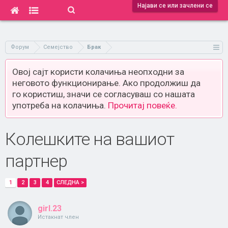
Најави се или зачлени се
Форум
Семејство
Брак
Овој сајт користи колачиња неопходни за
неговото функционирање. Ако продолжиш да
го користиш, значи се согласуваш со нашата
употреба на колачиња.
Прочитај повеќе.
Колешките на вашиот
партнер
1
2
3
4
СЛЕДНА >
girl.23
Истакнат член