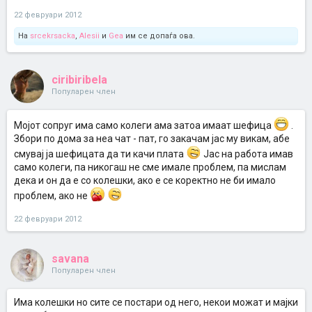
22 февруари 2012
На
srcekrsacka
,
Alesii
и
Gea
им се допаѓа ова.
ciribiribela
Популарен член
Мојот сопруг има само колеги ама затоа имаат шефица
.
Збори по дома за неа чат - пат, го закачам јас му викам, абе
смувај ја шефицата да ти качи плата
Јас на работа имав
само колеги, па никогаш не сме имале проблем, па мислам
дека и он да е со колешки, ако е се коректно не би имало
проблем, ако не
22 февруари 2012
savana
Популарен член
Има колешки но сите се постари од него, некои можат и мајки