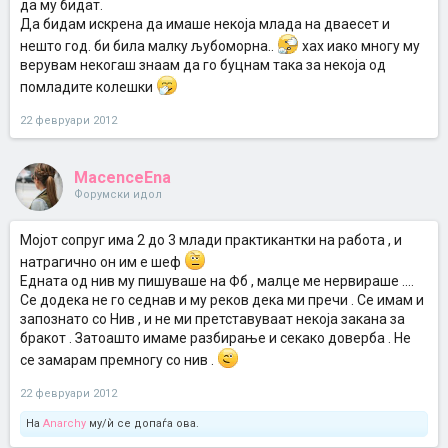
да му бидат.
Да бидам искрена да имаше некоја млада на дваесет и
нешто год. би била малку љубоморна..
хах иако многу му
верувам некогаш знаам да го буцнам така за некоја од
помладите колешки
22 февруари 2012
MacenceEna
Форумски идол
Мојот сопруг има 2 до 3 млади практикантки на работа , и
натрагично он им е шеф
Едната од нив му пишуваше на Фб , малце ме нервираше ....
Се додека не го седнав и му реков дека ми пречи . Се имам и
запознато со Нив , и не ми претставуваат некоја закана за
бракот . Затоашто имаме разбирање и секако доверба . Не
се замарам премногу со нив .
22 февруари 2012
На
Anarchy
му/ѝ се допаѓа ова.