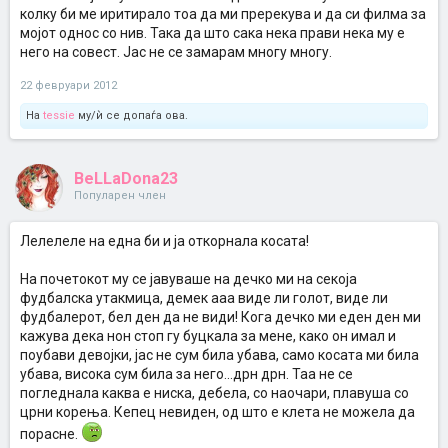
колку би ме иритирало тоа да ми пререкува и да си филма за
мојот однос со нив. Така да што сака нека прави нека му е
него на совест. Јас не се замарам многу многу.
22 февруари 2012
На
tessie
му/ѝ се допаѓа ова.
BeLLaDona23
Популарен член
Лелелеле на една би и ја откорнала косата!
На почетокот му се јавуваше на дечко ми на секоја
фудбалска утакмица, демек ааа виде ли голот, виде ли
фудбалерот, бел ден да не види! Кога дечко ми еден ден ми
кажува дека нон стоп гу буцкала за мене, како он имал и
поубави девојки, јас не сум била убава, само косата ми била
убава, висока сум била за него...дрн дрн. Таа не се
погледнала каква е ниска, дебела, со наочари, плавуша со
црни корења. Кепец невиден, од што е клета не можела да
порасне.