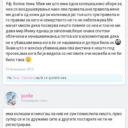
Уф, болна тема. Маж ми што има една колешка,како збори за
неа со воодушевување како ова правела,она правела,мене
ми доаѓа од кожа да си излезам,а јас тоа што сум правела и
го правам за него и семејството не го ни забележува.Ме
мачат мисли дека посакува нешто повеќе со неа и тоа не ми
дава мир.Инаку еднаш ја запознав,беше онака спотски
облечена и ненашминкана,а потоа кога искоментирав дека
не е убава,мм вика кога ќе се нашминка и дотера била ок
Знам што е женска убавина,ама ова вистина е нешто под
просек,ама кога би ја видела со неговите очи можеби и не би
било така
22 февруари 2012
На
Тина -Стрелец
му/ѝ се допаѓа ова.
joelle
Популарен член
има колешки и никогаш за нив не сум помислила ништо, прво
супер се и се дружиме сите а другите постарите не ги ни
регистрирам.