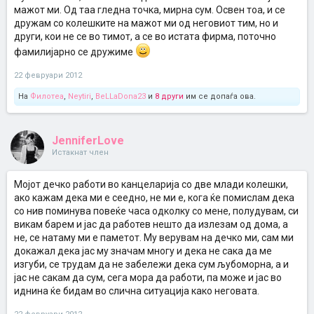
мажот ми. Од таа гледна точка, мирна сум. Освен тоа, и се
дружам со колешките на мажот ми од неговиот тим, но и
други, кои не се во тимот, а се во истата фирма, поточно
фамилијарно се дружиме
22 февруари 2012
На
Филотеа
,
Neytiri
,
BeLLaDona23
и
8 други
им се допаѓа ова.
JenniferLove
Истакнат член
Мојот дечко работи во канцеларија со две млади колешки,
ако кажам дека ми е сеедно, не ми е, кога ќе помислам дека
со нив поминува повеќе часа одколку со мене, полудувам, си
викам барем и јас да работев нешто да излезам од дома, а
не, се натаму ми е паметот. Му верувам на дечко ми, сам ми
докажал дека јас му значам многу и дека не сака да ме
изгуби, се трудам да не забележи дека сум љубоморна, а и
јас не сакам да сум, сега мора да работи, па може и јас во
иднина ќе бидам во слична ситуација како неговата.