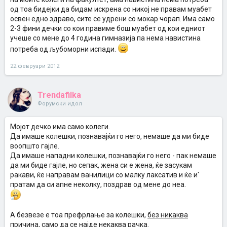
од тоа бидејки да бидам искрена со никој не правам муабет
освен едно здраво, сите се удрени со мокар чорап. Има само
2-3 фини дечки со кои правиме бош муабет од кои едниот
учеше со мене до 4 година гимназија па нема навистина
потреба од љубоморни испади.
22 февруари 2012
Trendafilka
Форумски идол
Мојот дечко има само колеги.
Да имаше колешки, познавајќи го него, немаше да ми биде
воопшто гајле.
Да имаше нападни колешки, познавајќи го него - пак немаше
да ми биде гајле, но сепак, жена си е жена, ќе засукам
ракави, ќе направам ванилици со малку лаксатив и ќе и'
пратам да си апне неколку, поздрав од мене до неа.
А безвезе е тоа префрлање за колешки,
без никаква
причина,
само да се најде некаква рачка.