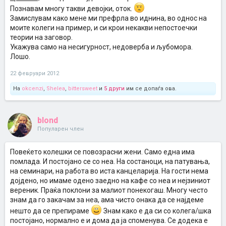
Познавам многу такви девојки, оток.
Замислувам како мене ми префрла во иднина, во однос на
моите колеги на пример, и си крои некакви непостоечки
теории на заговор.
Укажува само на несигурност, недоверба и љубомора.
Лошо.
22 февруари 2012
На
okcenzi
,
Shelea
,
bittersweet
и
5 други
им се допаѓа ова.
blond
Популарен член
Повеќето колешки се повозрасни жени. Само една има
помлада. И постојано се со неа. На состаноци, на патувања,
на семинари, на работа во иста канцеларија. На гости нема
дојдено, но имаме одено заедно на кафе со неа и нејзиниот
вереник. Праќа поклони за малиот понекогаш. Многу често
знам да го закачам за неа, ама чисто онака да се најдеме
нешто да се препираме
Знам како е да си со колега/шка
постојано, нормално е и дома да ја споменува. Се додека е