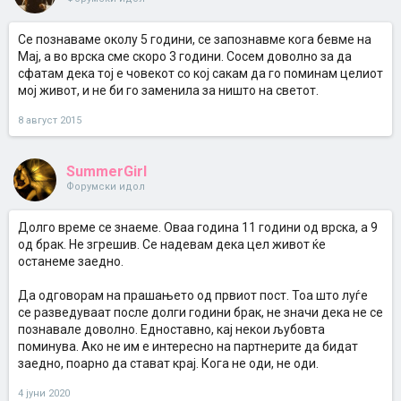
Се познаваме околу 5 години, се запознавме кога бевме на
Мај, а во врска сме скоро 3 години. Сосем доволно за да
сфатам дека тој е човекот со кој сакам да го поминам целиот
мој живот, и не би го заменила за ништо на светот.
8 август 2015
SummerGirl
Форумски идол
Долго време се знаеме. Оваа година 11 години од врска, а 9
од брак. Не згрешив. Се надевам дека цел живот ќе
останеме заедно.
Да одговорам на прашањето од првиот пост. Тоа што луѓе
се разведуваат после долги години брак, не значи дека не се
познавале доволно. Едноставно, кај некои љубовта
поминува. Ако не им е интересно на партнерите да бидат
заедно, поарно да стават крај. Кога не оди, не оди.
4 јуни 2020