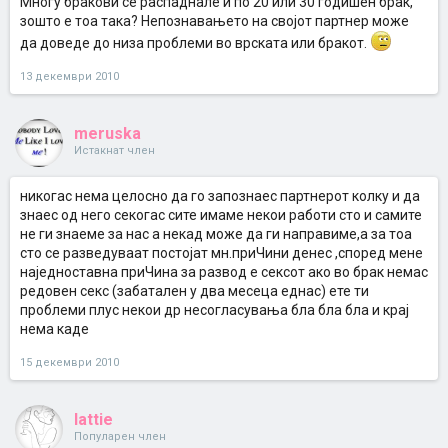
Многу бракови се распаднале и по 20 или 30 годишен брак,
зошто е тоа така? Непознавањето на својот партнер може
да доведе до низа проблеми во врската или бракот.
13 декември 2010
meruska
Истакнат член
никогас нема целосно да го запознаес партнерот колку и да
знаес од него секогас сите имаме некои работи сто и самите
не ги знаеме за нас а некад може да ги направиме,а за тоа
сто се разведуваат постојат мн.приЧини денес ,според мене
наједноставна приЧина за развод е сексот ако во брак немас
редовен секс (забатален у два месеца еднас) ете ти
проблеми плус некои др несогласувања бла бла бла и крај
нема каде
15 декември 2010
lattie
Популарен член