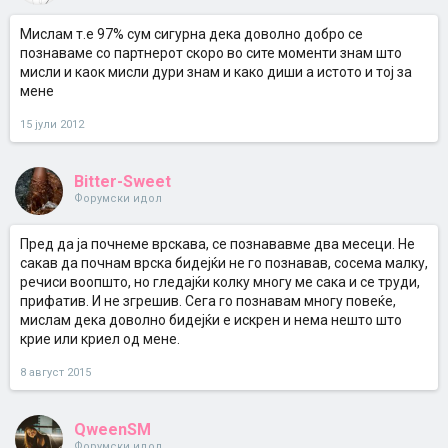
Мислам т.е 97% сум сигурна дека доволно добро се
познаваме со партнерот скоро во сите моменти знам што
мисли и каок мисли дури знам и како диши а истото и тој за
мене
15 јули 2012
Bitter-Sweet
Форумски идол
Пред да ја почнеме врскава, се познававме два месеци. Не
сакав да почнам врска бидејќи не го познавав, сосема малку,
речиси воопшто, но гледајќи колку многу ме сака и се труди,
прифатив. И не згрешив. Сега го познавам многу повеќе,
мислам дека доволно бидејќи е искрен и нема нешто што
крие или криел од мене.
8 август 2015
QweenSM
Форумски идол