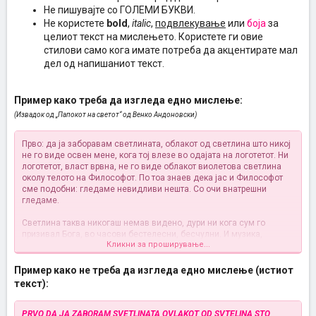
Не пишувајте со ГОЛЕМИ БУКВИ.
Не користете
bold
,
italic
,
подвлекување
или
боја
за
целиот текст на мислењето. Користете ги овие
стилови само кога имате потреба да акцентирате мал
дел од напишаниот текст.
Пример како треба да изгледа едно мислење:
(Извадок од „Папокот на светот“ од Венко Андоновски)
Прво: да ја заборавам светлината, облакот од светлина што никој
не го виде освен мене, кога тој влезе во одајата на логотетот. Ни
логотетот, власт врвна, не го виде облакот виолетова светлина
околу телото на Философот. По тоа знаев дека јас и Философот
сме подобни: гледаме невидливи нешта. Со очи внатрешни
гледаме.
Светлина таква никогаш немав видено, дури ни кога сум го
призивал Бога, во часови бестелесни, бесчулни. И музика,
Кликни за проширување...
вселенска, што никој, освен мене не ја слушнал. Три нешта видов:
светлина, боја и музика.
Пример како не треба да изгледа едно мислење (истиот
текст):
PRVO DA JA ZABORAM SVETLINATA OVLAKOT OD SVTELINA STO