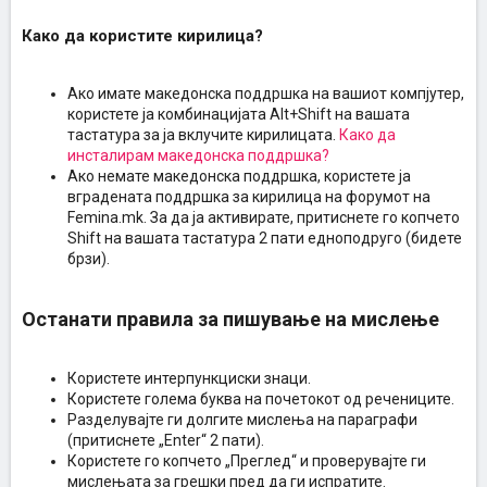
Како да користите кирилица?
Ако имате македонска поддршка на вашиот компјутер,
користете ја комбинацијата Alt+Shift на вашата
тастатура за ја вклучите кирилицата.
Како да
инсталирам македонска поддршка?
Ако немате македонска поддршка, користете ја
вградената поддршка за кирилица на форумот на
Femina.mk. За да ја активирате, притиснете го копчето
Shift на вашата тастатура 2 пати едноподруго (бидете
брзи).
Останати правила за пишување на мислење
Користете интерпункциски знаци.
Користете голема буква на почетокот од речениците.
Разделувајте ги долгите мислења на параграфи
(притиснете „Enter“ 2 пати).
Користете го копчето „Преглед“ и проверувајте ги
мислењата за грешки пред да ги испратите.