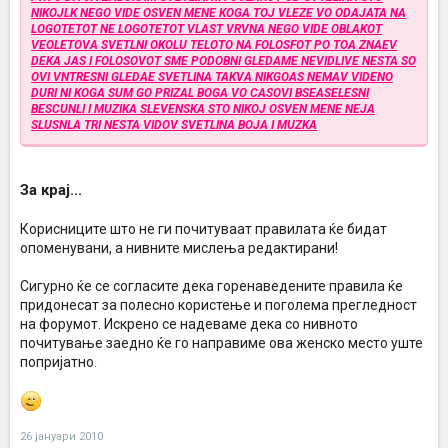
NIKOJLK NEGO VIDE OSVEN MENE KOGA TOJ VLEZE VO ODAJATA NA
LOGOTETOT NE LOGOTETOT VLAST VRVNA NEGO VIDE OBLAKOT
VEOLETOVA SVETLNI OKOLU TELOTO NA FOLOSFOT PO TOA ZNAEV
DEKA JAS I FOLOSOVOT SME PODOBNI GLEDAME NEVIDLIVE NESTA SO
OVI VNTRESNI GLEDAE SVETLINA TAKVA NIKGOAS NEMAV VIDENO
DURI NI KOGA SUM GO PRIZAL BOGA VO CASOVI BSEASELESNI
BESCUNLI I MUZIKA SLEVENSKA STO NIKOJ OSVEN MENE NEJA
SLUSNLA TRI NESTA VIDOV SVETLINA BOJA I MUZKA
За крај...
Корисниците што не ги почитуваат правилата ќе бидат
опоменувани, а нивните мислења редактирани!
Сигурно ќе се согласите дека горенаведените правила ќе
придонесат за полесно користење и поголема прегледност
на форумот. Искрено се надеваме дека со нивното
почитување заедно ќе го направиме ова женско место уште
попријатно.
26 јануари 2010